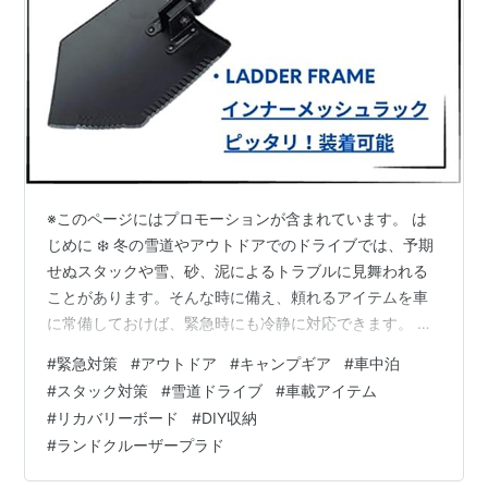
※このページにはプロモーションが含まれています。 は
じめに ❄️ 冬の雪道やアウトドアでのドライブでは、予期
せぬスタックや雪、砂、泥によるトラブルに見舞われる
ことがあります。そんな時に備え、頼れるアイテムを車
に常備しておけば、緊急時にも冷静に対応できます。 🚙
私が愛用しているトヨタランドクルーザープラドでは、
#
緊急対策
#
アウトドア
#
キャンプギア
#
車中泊
LADDER FRAME リアラック と インナーメッシュラック
#
スタック対策
#
雪道ドライブ
#
車載アイテム
を活用し、収納力を効率的にアップしています。これに
#
リカバリーボード
#
DIY収納
ついては、前回のブログ「ランドクルーザープラドの収
#
ランドクルーザープラド
納力を効率アップ！LADDER FRAME リアラック＆インナ
ーメッシュラック」で詳しく紹介していますので、ぜひ