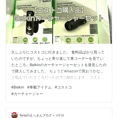
久しぶりにコストコに行きました。 食料品ばかり買って
いたのですが、ちょっと寄り道して車コーナーを見てい
たところ、Belkinのカーチャージャーセットを発見したの
で購入してみました。 ちょうどAmazonで買おうかな…
と悩んでいたところだったのでご紹介します。 コストコ
で売られているBelkinカーチャージャーセット コストコ
#
Belkin
#
車載アイテム
#
コストコ
で販売されているのは、シガーソケット用のカーチャー
#
カーチャージャー
ジャー(USB AとCの2個口)とMagSafe対応のワイヤレス
車載充電器のセットです。 Amazonなどを見てもセット
販売はないので、恐らくコストコ用のセット商品のよう
です。 楽天などにはセットで出品されている場合もあり
•
fwssのえっさんブログ
4年前