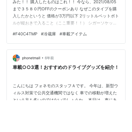
みた！！ 購入したものはこれ！！ 今なら、2021/08/05
まで３５８０円OFFのクーポンあり なぜこのタイプを購
入したかというと 価格が3万円以下 2リットルペットボト
ルが縦おきで入ること（ここ重要！！） シガーソケッ
ト、コンセント両方対応なこと ある程度実績があること
#
F40C4TMP
#
冷蔵庫
#
車載アイテム
（全モデルがアマゾンベストセラー） である ちなみに2
リットルペットボトルが縦おきで入るのはこの28lモデル
以上である 諸元 諸元は下記のとおり（アマゾンからコピ
•
ー） 地味にusbが使えるのはうれしい ・容量：28L ・冷
phonetmall
6年前
蔵冷凍温度範囲：-22℃~10℃ ・対応電圧：DC1…
車載○○3選！おすすめのドライブグッズを紹介！
こんにちは フォネモのスタッフＡです。 今年は、新型ウ
ィルス対策で公共交通機関ではなく 車での移動が増えた
という方も多いのではないでしょうか。 本日は、車にあ
ると良い商品3選をご紹介します！ まず1つ目は、 車載置
くだけ充電器 エアコンの吹き出し口に取り付けるタイプ
の充電器です。 Qi対応機種であれば置くだけで充電が可
#
車グッズ
#
車載アイテム
#
加湿器 おすすめ
能！ シガーソケットチャージャーとケーブル付属なので