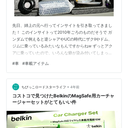
先日、姉上の元へ行ってインサイトを引き取ってきまし
た！ このインサイトって2010年ごろのものだそうで ガ
ンダムで例えると逆シャアやUCの時代にザクⅡやドム、
ジムに乗っているみたいなもんですからねw ずっとアク
アに乗っていたので、いろんな癖が染み付いてしまって
困っていますw 使い易いように100均等で色々カスタマ
#
車
#
車載アイテム
イズしてます。 ↓ヘッドレスト用クリップ（ダイソー）
ヘッドレスト用クリップ使用例 ティッシュ挟んでみまし
た。 耐荷重は200グラムまで。 ↓車用マルチホルダー３
•
P（ダイソー） マルチホルダー使用例 とりあえず2つ付け
ちびっこロードスターライフ
4年前
てみました。 充電ケーブルが思ったより長すぎたので、
コストコで見つけたBelkinのMagSafe用カーチャ
鬱陶しくならない…
ージャーセットがとてもいい件