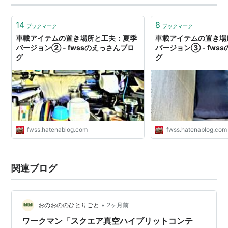
14
8
ブックマーク
ブックマーク
車載アイテムの置き場所と工夫：夏季
車載アイテムの置き場
バージョン② - fwssのえっさんブロ
バージョン③ - fws
グ
グ
fwss.hatenablog.com
fwss.hatenablog.com
関連ブログ
•
おのおののひとりごと
2ヶ月前
ワークマン「スクエア真空ハイブリットコンテ