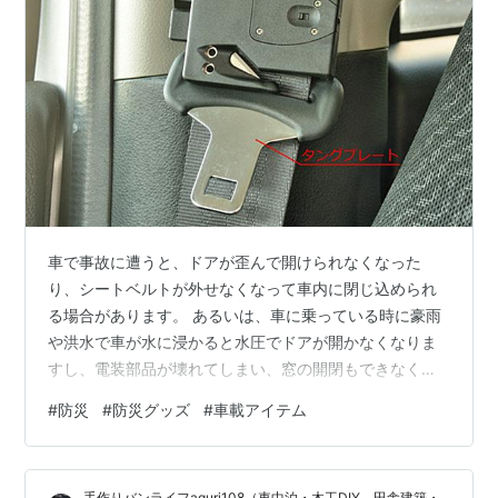
車で事故に遭うと、ドアが歪んで開けられなくなった
り、シートベルトが外せなくなって車内に閉じ込められ
る場合があります。 あるいは、車に乗っている時に豪雨
や洪水で車が水に浸かると水圧でドアが開かなくなりま
すし、電装部品が壊れてしまい、窓の開閉もできなくな
って車内に閉じ込められる可能性もあります。 実際、そ
#
防災
#
防災グッズ
#
車載アイテム
うした車内閉じ込めによる死亡事故は発生しています
（参考：2019年10月28日 9:29付 日経電子版「大雨、死
者半数が車中で被害『災害発生前に移動を』」）。 そん
手作りバンライフaguri108（車中泊・木工DIY、田舎建築・