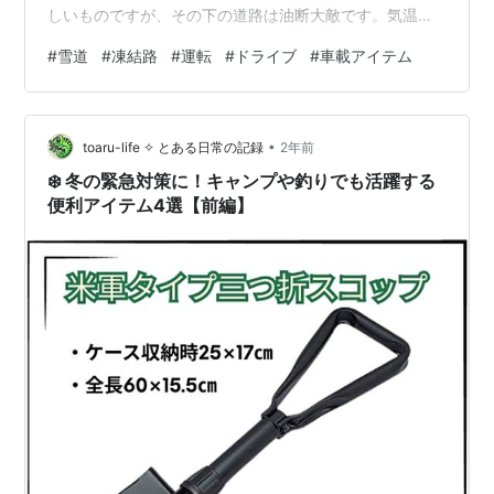
しいものですが、その下の道路は油断大敵です。気温の
わずかな変動で路面状態は刻々と変化し、一瞬の気の緩
#
雪道
#
凍結路
#
運転
#
ドライブ
#
車載アイテム
みが重大事故につながります。このガイドは、プロドラ
イバーの知見と物理学に基づいた安全知識を徹底的に解
説し、読者の方々が**「最悪を想定した準備」と「冷静
•
な対応力」**を身につけることを目的としています。 こ
toaru-life ✧ とある日常の記録
2年前
の記事を読むと分かること この完全ガイドを通じて、あ
❄️ 冬の緊急対策に！キャンプや釣りでも活躍する
なたは冬の安全と安心を確…
便利アイテム4選【前編】