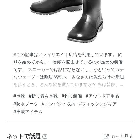
※この記事はアフィリエイト広告を利用しています。 釣
りを始めてから、一番頭を悩ませているのが足元の装備
です。 スニーカーでは話にならないし、かといってガチ
なウェーダーは敷居が高い。 みなさんは泥だらけの岸辺
を歩くとき、どんな靴を選んでいますか？ 私は普段、日
産のエクストレイルに乗ってフィールドへ向かいます。
#
長靴
#
折り畳み長靴
#
釣り装備
#
アウトドア用品
子供たちの道具や自分の趣味の荷物で、トランクはいつ
#
防水ブーツ
#
コンパクト収納
#
フィッシングギア
もいっぱいです。 以前乗っていたレガシィやセレナの時
#
車載アイテム
もそうでしたが、車内の限られた積載スペースをミリ単
位で工夫してパズルみたいに荷物を収めるのが、私の変
なこだわりでもあります。 だからこそ、硬くて自立する
ネットで話題
もっと見る
かさばるゴム長靴を無理やりトランクに…