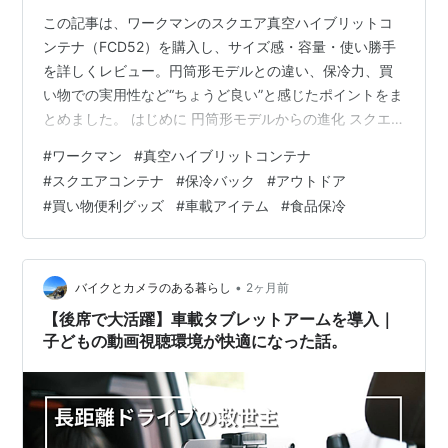
この記事は、ワークマンのスクエア真空ハイブリットコ
ンテナ（FCD52）を購入し、サイズ感・容量・使い勝手
を詳しくレビュー。円筒形モデルとの違い、保冷力、買
い物での実用性など“ちょうど良い”と感じたポイントをま
とめました。 はじめに 円筒形モデルからの進化 スクエ
ア真空ハイブリットコンテナ（Newモデル） サイズと型
#
ワークマン
#
真空ハイブリットコンテナ
番 容量 重さと安定感 まとめ 関連記事 はじめに 近所のワ
#
スクエアコンテナ
#
保冷バック
#
アウトドア
ークマンへ立ち寄った。 目的は、寝巻き代わりに使おう
#
買い物便利グッズ
#
車載アイテム
#
食品保冷
と思っていた メディヒール（疲労回復）シリーズの半袖
シャツ。 しかし在庫はなかった。 帰ろうとしたその時、
レジ横のアウトドアコーナーで、 四角い“あれ” が目に入
った。 円…
•
バイクとカメラのある暮らし
2ヶ月前
【後席で大活躍】車載タブレットアームを導入｜
子どもの動画視聴環境が快適になった話。