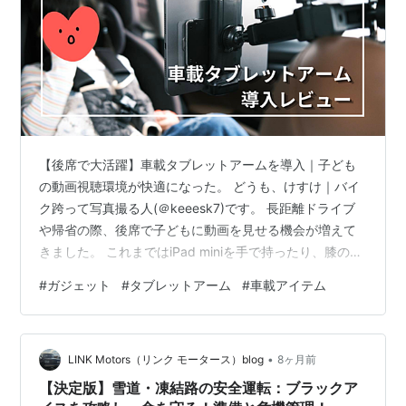
【後席で大活躍】車載タブレットアームを導入｜子ども
の動画視聴環境が快適になった。 どうも、けすけ｜バイ
ク跨って写真撮る人(＠keeesk7)です。 長距離ドライブ
や帰省の際、後席で子どもに動画を見せる機会が増えて
きました。 これまではiPad miniを手で持ったり、膝の上
に置いたりして使っていたのですが、どうしても前かが
#
ガジェット
#
タブレットアーム
#
車載アイテム
みになったり、画面との距離が近くなったりするのが気
になっていました。 そこで導入したのが、ヘッドレスト
に取り付けるタイプの車載タブレットアームです。 正直
•
なところ「ただ固定するだけのアイテムでしょ？」と思
LINK Motors（リンク モータース）blog
8ヶ月前
っていたのですが、実際に使ってみると想像以上に便利
【決定版】雪道・凍結路の安全運転：ブラックア
でした。 今回は、実際…