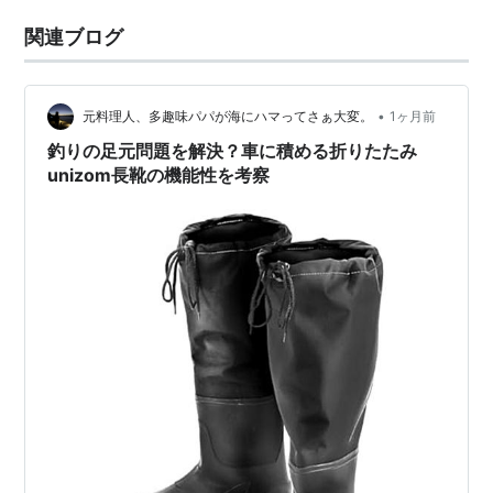
関連ブログ
•
元料理人、多趣味パパが海にハマってさぁ大変。
1ヶ月前
釣りの足元問題を解決？車に積める折りたたみ
unizom長靴の機能性を考察