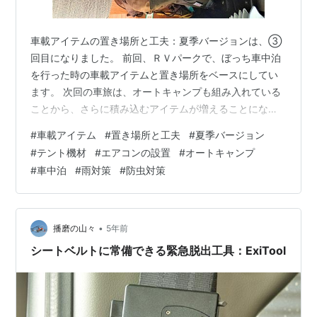
車載アイテムの置き場所と工夫：夏季バージョンは、③
回目になりました。 前回、ＲＶパークで、ぼっち車中泊
を行った時の車載アイテムと置き場所をベースにしてい
ます。 次回の車旅は、オートキャンプも組み入れている
ことから、さらに積み込むアイテムが増えることになり
ます。 前回のＲＶパークは、屋根付きだったため、雨の
#
車載アイテム
#
置き場所と工夫
#
夏季バージョン
心配もなく、サイドテントなども設置する必要が、あり
#
テント機材
#
エアコンの設置
#
オートキャンプ
ませんでした。 また、現在、９月の中旬を迎えようとし
#
車中泊
#
雨対策
#
防虫対策
ているので、エアコンを使わない時は、ドアを開けて過
ごす際の防虫対策も必要になってきます。 今回は、そう
したオートキャンプを意識した車載アイテムの置き場所
と、工夫をアップしていきたいと思います。…
•
播磨の山々
5年前
シートベルトに常備できる緊急脱出工具：ExiTool