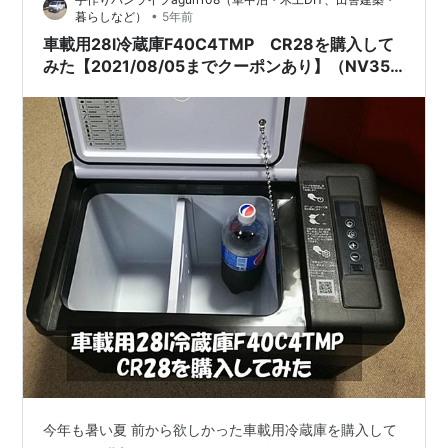
な状況になるのは一生に一度あるかないかだと思います
•
暮らしなど）
5年前
が、念のため自分の車には脱出用の道具を装備していま
車載用28l冷蔵庫F40C4TMP CR28を購入して
す。 今回紹介するのは、そんな脱出…
みた【2021/08/05までクーポンあり】（NV350
キャラバン）
今年も暑い夏 前から欲しかった車載用冷蔵庫を購入して