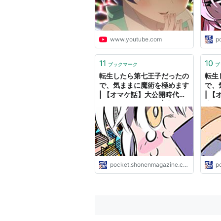
www.youtube.com
p
11
10
ブックマーク
ブ
転生したら第七王子だったの
転生
で、気ままに魔術を極めます
で、
| 【オマケ話】大公開時代ス
| 
ペシャル / マガポケ | 少年マ
⑭ /
ガジン公式無料漫画アプリ
公式
pocket.shonenmagazine.com
p