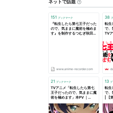
ネットで話題
151
38
ブックマーク
『転生したら第七王子だった
転生
ので、気ままに魔術を極めま
で、
す』を制作するつむぎ秋田ア
TVア
ニメLabに迫る…脚本家は社
ら第
内に在籍、背景はUnreal
まに
Engineで制作 - Anime
イト
Recorder
www.anime-recorder.com
d
21
13
ブックマーク
ブ
TVアニメ「転生したら第七
転生
王子だったので、気ままに魔
で、
術を極めます」本PV ｜
| 【
2024年4月からテレ東系列
ポケ
にて放送開始！
漫画