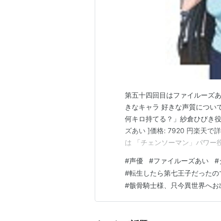
第五十四回目はファイルーズあ
きなキャラ 好きな声質につい
何キロ持てる？」紗倉ひびき役 ダン
ズあい ]価格: 7920 円楽
は 「チェンソーマン」パワー
ストーンオーシャン空条徐倫役
#
声優
#
ファイルーズあい
#
た声 そして笑い声が特徴的な
#
転生したら第七王子だったの
コル役につい…
#
骸骨騎士様、只今異世界へお