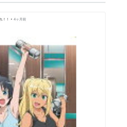
•
れ！！
4ヶ月前