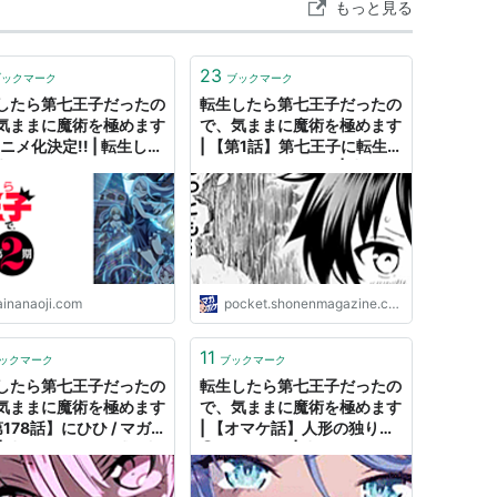
もっと見る
23
ブックマーク
ブックマーク
したら第七王子だったの
転生したら第七王子だったの
気ままに魔術を極めます
で、気ままに魔術を極めます
ニメ化決定!! | 転生した
| 【第1話】第七王子に転生
七王子だったので、気ま
しました / マガポケ | 少年マ
魔術を極めます 公式サ
ガジン公式無料漫画アプリ
ainanaoji.com
pocket.shonenmagazine.com
11
ックマーク
ブックマーク
したら第七王子だったの
転生したら第七王子だったの
気ままに魔術を極めます
で、気ままに魔術を極めます
第178話】にひひ / マガ
| 【オマケ話】人形の独り言
 | 少年マガジン公式無料
㉗ / マガポケ | 少年マガジン
アプリ
公式無料漫画アプリ