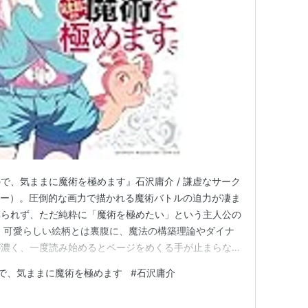
で、気ままに魔術を極めます』石沢庸介 / 謙虚なサーク
タジー）。圧倒的な画力で描かれる魔術バトルの迫力が凄ま
縛られず、ただ純粋に「魔術を極めたい」という主人公の
 可愛らしい絵柄とは裏腹に、魔法の構築理論やダイナ
が濃く、一度読み始めるとページをめくる手が止まらなく
で、気ままに魔術を極めます
#
石沢庸介