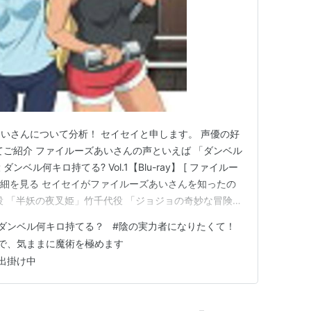
いさんについて分析！ セイセイと申します。 声優の好
てご紹介 ファイルーズあいさんの声といえば 「ダンベル
ベル何キロ持てる? Vol.1【Blu-ray】 [ ファイルー
天で詳細を見る セイセイがファイルーズあいさんを知ったの
役 「半妖の夜叉姫」竹千代役 「ジョジョの奇妙な冒険
など ファイルーズあいさんのイメージはバリバリとし
ダンベル何キロ持てる？
#
陰の実力者になりたくて！
キャラクターが多い気がする！！ 「怪獣8号」四ノ宮キ
で、気ままに魔術を極めます
出掛け中