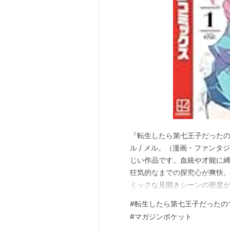
『転生したら第七王子だったの
ル / メル。（漫画・ファン
じい作品です。血統や才能に
狂気的なまでの探究心が爽快。
ミックな見開きシーンの密度
なります。
#
転生したら第七王子だったの
#
マガジンポケット