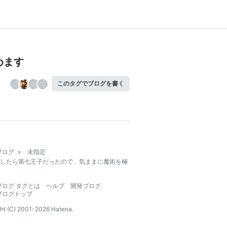
めます
このタグでブログを書く
ブログ
>
未指定
したら第七王子だったので、気ままに魔術を極
ブログ タグとは
ヘルプ
開発ブログ
ブログトップ
ht (C) 2001-
2026
Hatena.