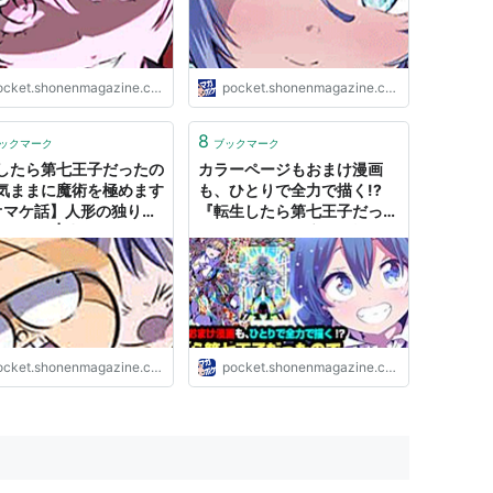
ocket.shonenmagazine.com
pocket.shonenmagazine.com
8
ックマーク
ブックマーク
したら第七王子だったの
カラーページもおまけ漫画
気ままに魔術を極めます
も、ひとりで全力で描く!?
【オマケ話】人形の独り言
『転生したら第七王子だった
 マガポケ | 少年マガジン
ので、気ままに魔術を極めま
無料漫画アプリ
す』漫画・石沢庸介先生イン
タビュー！ #マガポケ - マガ
ポケベース
ocket.shonenmagazine.com
pocket.shonenmagazine.com