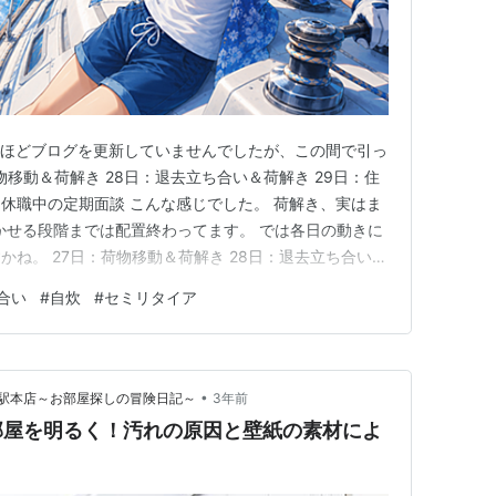
間ほどブログを更新していませんでしたが、この間で引っ
物移動＆荷解き 28日：退去立ち合い＆荷解き 29日：住
休職中の定期面談 こんな感じでした。 荷解き、実はま
かせる段階までは配置終わってます。 では各日の動きに
ね。 27日：荷物移動＆荷解き 28日：退去立ち合い＆
の住所変更手続き＆休職中の定期面談
合い
#
自炊
#
セミリタイア
•
駅本店～お部屋探しの冒険日記～
3年前
部屋を明るく！汚れの原因と壁紙の素材によ