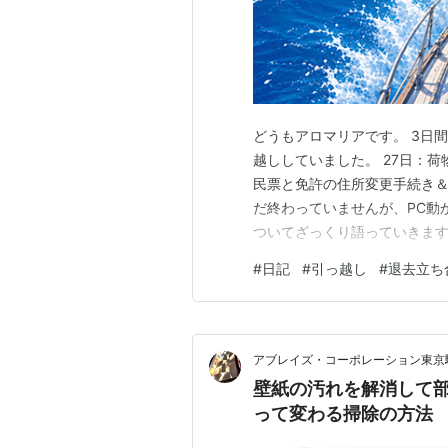
どうもアロマリアです。 3日
越ししていました。 27日：荷
民票と免許の住所変更手続き＆
だ終わっていませんが、PC動
ついてざっくり語っていきますか
荷解き 29日：住民票と免許
#
日記
#
引っ越し
#
退去立ち
アブレイズ・コーポレーション東京
壁紙の汚れを解消して
って変わる掃除の方法