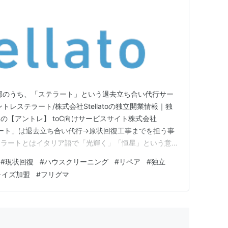
部のうち、「ステラート」という退去立ち合い代行サー
レステラート/株式会社Stellatoの独立開業情報｜独
の【アントレ】 toC向けサービスサイト株式会社
「ステラート」は退去立ち合い代行→原状回復工事までを担う事
テラートとはイタリア語で「光輝く」「恒星」という意味
る退去立ち合い代行→原状回復工事に紐付けて、お部屋を
#
現状回復
#
ハウスクリーニング
#
リペア
#
独立
なく、次にそのお部屋にお住まいになる方々に光輝く生活
ャイズ加盟
#
フリグマ
込めら…