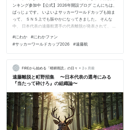
ンキング参加中【公式】2026年開設ブログ こんにちは、
ばっじょです。 いよいよサッカーワールドカップも始ま
って、 ＳＮＳ上でも賑やかになってきました。 そんな
中、 日本代表の遠藤航選手の代表離脱が発表されて、 物
議を醸しています。 遠藤選手ご本人が自身のＳＮＳで発
#
にわか
#
にわかファン
表したことにより、 離脱の経緯について憶測が飛び交っ
#
サッカーワールドカップ2026
#
遠藤航
ているいるのです。 「チームスタッフと何かあったの
か？」 「怪我が完治してないのか？」 や、 「今更、離
脱って」 「代表も引退って」 「誰々を招集しろ」 など
など・・ そんなＳＮＳ上で見かける気になる文字。 『に
•
FIREから始める「晴耕雨読」の日々
2ヶ月前
わか』 ＊にわか…
遠藤離脱と町野招集 〜日本代表の選考にみる
『当たって砕けろ』の組織論〜