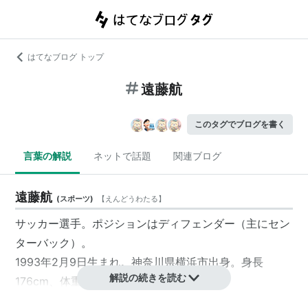
はてなブログ トップ
遠藤航
このタグでブログを書く
言葉の解説
ネットで話題
関連ブログ
遠藤航
(
スポーツ
)
【
えんどうわたる
】
サッカー選手。ポジションはディフェンダー（主にセン
ターバック）。
1993年2月9日生まれ。神奈川県横浜市出身。身長
解説の続きを読む
176cm、体重73kg。