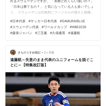
れるスウェーデンですが、 「実際どれくらい強いの？」
「日本は勝てるの？」 と気になっている人も多いでしょ
う。 スウェーデンは伝統的にフィジカルの強さと組織力
が武器のチームです。近年は若手タレントも台頭し、攻
#
日本代表
#
サッカー日本代表
#
SAMURAIBLUE
撃力も大幅に向上しています。 今回は、日本代表が特に
#
スウェーデン代表
#
ワールドカップ
#
W杯2026
警戒すべきスウェーデン代表の注目選手TOP10をランキ
#
森保ジャパン
#
三笘薫
#
久保建英
#
遠藤航
ング形式で紹介します。 🥇第1位 アレクサンデル・イサ
ク Alexander Isak 現在のスウェーデン代表エース。 長身
ながらスピードとテクニックを兼ね備えた万能型ストラ
イカー…
•
きちのうすめ雑記
2ヶ月前
遠藤航～失意のまま代表のユニフォームを脱ぐこ
とに～【特集改訂版】