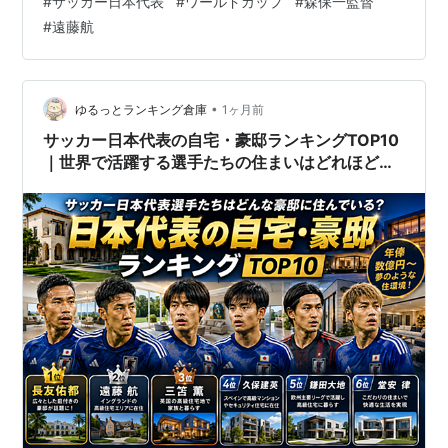
#
サッカー日本代表
#
ワールドカップ
#
森保一監督
けど。 後半の大部分は、もう時間の問題でした。 日本の
#
遠藤航
監督は、延長に持ち込み最後はPKで仕留める準備をして
いたようですが、そううまくはいきませんでした。 延長
に入っていたら、どんなチームだったのか見たかったで
すけど、それは見られませんでした。 ケガのない、元気
•
ゆるっとランキング倉庫
1ヶ月前
な遠藤航選手がいたら……最後の最…
サッカー日本代表の自宅・豪邸ランキングTOP10
｜世界で活躍する選手たちの住まいはどれほど豪
華？