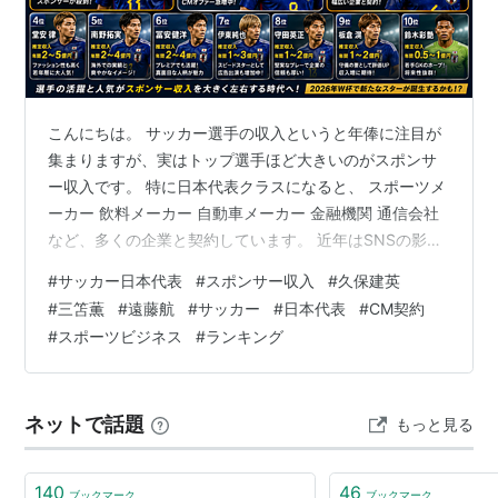
こんにちは。 サッカー選手の収入というと年俸に注目が
集まりますが、実はトップ選手ほど大きいのがスポンサ
ー収入です。 特に日本代表クラスになると、 スポーツメ
ーカー 飲料メーカー 自動車メーカー 金融機関 通信会社
など、多くの企業と契約しています。 近年はSNSの影響
力も大きくなり、スポンサー契約だけで数億円を稼ぐ選
#
サッカー日本代表
#
スポンサー収入
#
久保建英
手も珍しくありません。 今回は、日本代表選手のスポン
#
三笘薫
#
遠藤航
#
サッカー
#
日本代表
#
CM契約
サー収入ランキングTOP10を紹介します。 ※公表資料や
#
スポーツビジネス
#
ランキング
推定契約額をもとにした参考ランキングです。 日本代表
スポンサー収入ランキングTOP10 🥇1位 久保建英 推定ス
ポンサー収入：年間5〜10億円 現在の日本代表で最もス
ネットで話題
もっと見る
ポンサー…
140
46
ブックマーク
ブックマーク