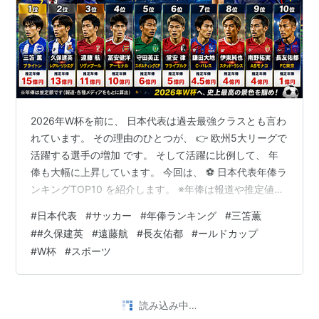
2026年W杯を前に、 日本代表は過去最強クラスとも言わ
れています。 その理由のひとつが、 👉 欧州5大リーグで
活躍する選手の増加 です。 そして活躍に比例して、 年
俸も大幅に上昇しています。 今回は、 ⚽ 日本代表年俸ラ
ンキングTOP10 を紹介します。 ※年俸は報道や推定値を
参考にした概算です。 🏆 第1位：三笘薫 🇯🇵 推定年俸：
#
日本代表
#
サッカー
#
年俸ランキング
#
三笘薫
約15億円 日本サッカー界の顔。 所属 ブライトン・アン
#
#久保建英
#
遠藤航
#
長友佑都
#
ールドカップ
ド・ホーヴ・アルビオンFC プレミアリーグ屈指のドリブ
#
W杯
#
スポーツ
ラーとして評価されています。 三笘薫 🥈 第2位：久保建
英 🇯🇵 推定年俸：約13億円 日本の至宝。 所属 レアル・
ソシエダ 欧州ビッグクラブ移籍の噂も…
•
きちのうすめ雑記
6ヶ月前