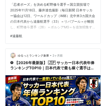
「忍者ポーズ」を決める町野修斗選手＝国立競技場で
2025年11月18日、藤井達也撮影（毎日新聞 日本サッカ
ー協会は12日、ワールドカップ（W杯）北中米3カ国大会
の日本代表から遠藤航選手（33）＝リバプール＝が離脱
し、町野修斗選手（26）＝ボルシアMG＝を追加招集する
と発表した。 【W杯開幕】メキシコシティー競技場で華
#
遠藤航
やかに開会式 町野選手は前回2022年カタール大会に続
き、W杯メンバーに追加招集されることになった。 町野
選手は三重県伊賀市出身で、ポジションはFW。大阪・履
•
正社高から2018年にJ1の横浜F・マリノスに入団。19年
ゆるっとランキング倉庫
2ヶ月前
にはJ3のギラヴァンツ北九州に期限付き移籍し、チーム
⚽ 【2026年最新版】 🇯🇵 サッカー日本代表年俸
のJ2昇格に貢…
ランキングTOP10｜日本代表で最も稼ぐ選手は
誰？