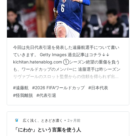
今回は先日代表引退を発表した遠藤航選手について書い
ていきます。 Getty Images 過去記事はコチラ↓↓
kichitan.hatenablog.com ①シーズン絶望の重傷を負う
も、ワールドカップのメンバーに 遠藤選手は昨シーズン
リヴァプールのスロット監督からの信頼を得られず出場
機会が激減。それでもセンターバックや右サイドバック
#
遠藤航
#
2026 FIFAワールドカップ
#
日本代表
で出場機会を得始めると、2月11日に行われたサンダーラ
#
怪我離脱
#
代表引退
ンド戦では右サイドバックとしてリーグ初となるスタメ
ン出場を果たします。 しかし後半19分に競り合いの着地
の際に左足首を強く捻り、そのまま負傷退場する事に。
検査の結果左足リスフラン靭帯断裂とシーズン絶望の重
•
広く浅く、ときどき濃く
2ヶ月前
傷を…
「にわか」という言葉を使う人