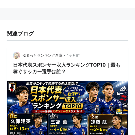
所属クラブ
2008-2010
湘南ベルマーレユース（2010年トップチームに2種
登録）
関連ブログ
2011-
湘南ベルマーレ
•
ゆるっとランキング倉庫
1ヶ月前
日本代表スポンサー収入ランキングTOP10｜最も
代表歴
稼ぐサッカー選手は誰？
2009
U-16日本代表
2010
U-17,U-19日本代表
リスト::サッカー選手