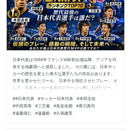
日本代表は1998年フランスW杯初出場以降、アジアを代
表する強豪国へと成長しました。 その裏には、日本サッ
カーの歴史を変えた偉大な選手たちの存在があります。
世界を驚かせたゴール。 日本中を熱狂させたプレー。 そ
して、日本サッカーを次のステージへ押し上げたリーダ
ーシップ。 今回は、 🏆 日本代表歴代MVPランキング
#
#日本代表
#
サッカー日本代表
#
本田圭佑
TOP10 を発表します！ 歴代最強の日本代表選手は誰なの
#
中田英寿
#
三笘薫
#
長友佑都
#
香川真司
か？ さっそく見ていきましょう。 🥇 第1位 本田圭佑 日
#
遠藤保仁
#
遠藤航
#
久保建英
本代表MVPと言えば、この男。 W杯3大会連続ゴール W
杯通算4得点3アシスト 2010年、2018年の躍進の中心 ビ
ッグマウスと呼ばれながらも、有言実行で結果を残し