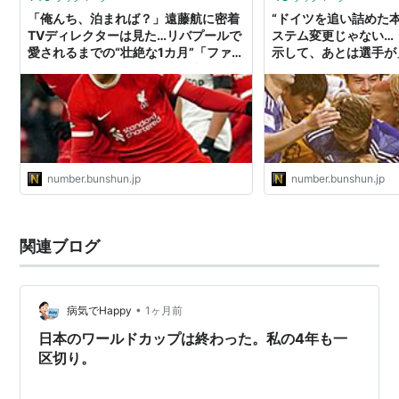
「俺んち、泊まれば？」遠藤航に密着
“ドイツを追い詰めた
TVディレクターは見た…リバプールで
ステム変更じゃない…
愛されるまでの“壮絶な1カ月”「ファウ
示して、あとは選手が
ルしないとかあり得ない」（小野晋太
が示す“4年間の成果”
郎）
number.bunshun.jp
number.bunshun.jp
関連ブログ
•
病気でHappy
1ヶ月前
日本のワールドカップは終わった。私の4年も一
区切り。