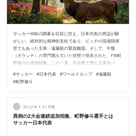
サッカーW杯の開幕を目前に控え、日本代表の周辺が騒
がしい。絶対的な精神的支柱であり、ピッチの現場指揮
官でもあった主将・遠藤航の緊急離脱。そして、中盤
（ボランチ）の専門職を欠いた状態で発表された、FW町
野修斗の追加招集。この一見、不自然で歪な玉突きパズ
ルを前に、ファンやメディアの間には動揺と冷ややかな
#
サッカー
#
日本代表
#
ワールドカップ
#
遠藤航
視線が交錯している。 世間はこれを、本番直前に起きた
#
町野修斗
悲劇的なアクシデントとして消費しようとしている。し
かし、有事のマネジメント、あるいはリスク管理という
冷徹な視点に立つならば、これは決して「不運」の一言
で片付けられる問題ではない。能力の見込み違いなら
•
ゴンジャ
2ヶ月前
「戦術の好み」と言い訳もできようが、体調（コンデ
異例の2大会連続追加招集、町野修斗選手とは
ィ…
サッカー日本代表