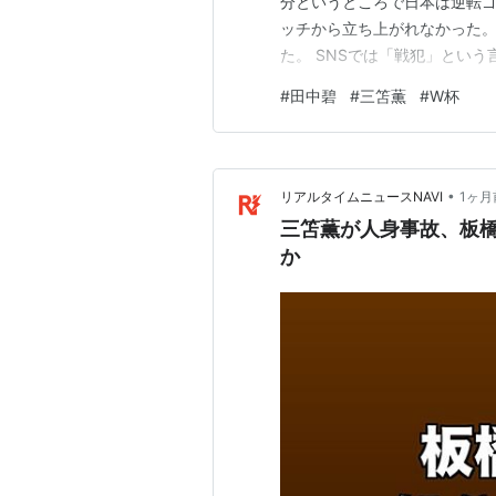
分というところで日本は逆転ゴ
ッチから立ち上がれなかった。
た。 SNSでは「戦犯」とい
結果だけでは説明できない理由が
#
田中碧
#
三笘薫
#
W杯
逆の立場に立たされた田中に、
本当に「戦犯」だったのか 「
•
リアルタイムニュースNAVI
1ヶ月
三笘薫が人身事故、板
か