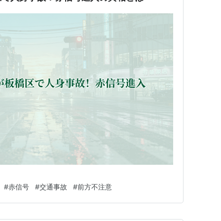
#
赤信号
#
交通事故
#
前方不注意