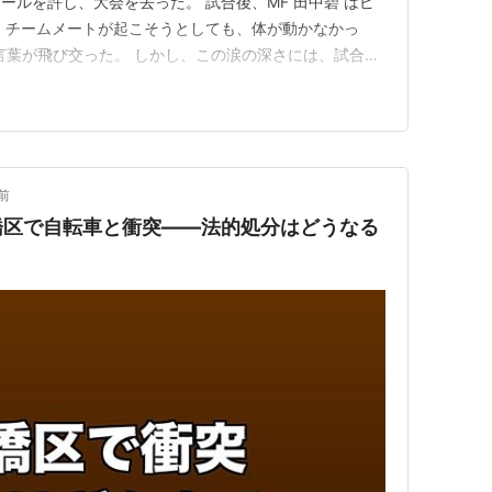
ールを許し、大会を去った。 試合後、MF 田中碧 はピ
 チームメートが起こそうとしても、体が動かなかっ
う言葉が飛び交った。 しかし、この涙の深さには、試合の
あった。 幼なじみの「 7番 」を背負い、2022年とは
何が起きていたのか。 この記事でわかること 田中碧は
…
前
橋区で自転車と衝突——法的処分はどうなる