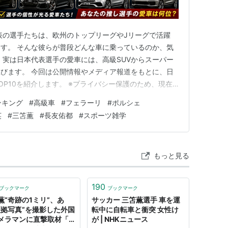
表の選手たちは、欧州のトップリーグやJリーグで活躍
す。 そんな彼らが普段どんな車に乗っているのか、気
 実は日本代表選手の愛車には、高級SUVからスーパー
びます。 今回は公開情報やメディア報道をもとに、日
OP10を紹介します。 ※プライバシー保護のため、現在
のは過去の所有車や報道ベースで紹介しています。 日
ンキング
#
高級車
#
フェラーリ
#
ポルシェ
1位 長友佑都 愛車：Ferrari 458 Italia 日本代表のレ
英
#
三笘薫
#
長友佑都
#
スポーツ雑学
もっと見る
190
ブックマーク
ブックマーク
薫“奇跡の1ミリ”、あ
サッカー 三笘薫選手 車を運
証拠写真”を撮影した外国
転中に自転車と衝突 女性け
メラマンに直撃取材「な
が | NHKニュース