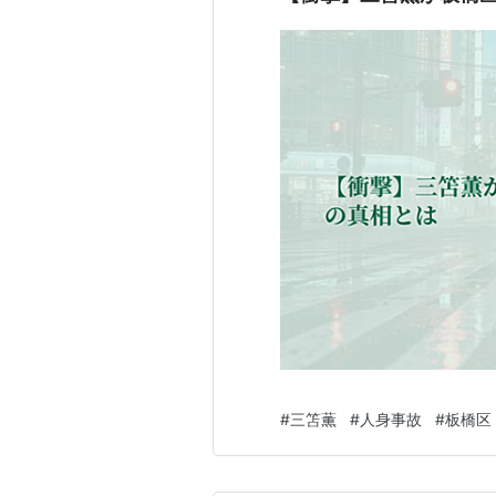
#
三笘薫
#
人身事故
#
板橋区