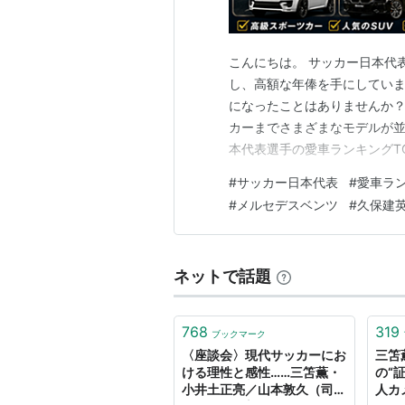
こんにちは。 サッカー日本代
し、高額な年俸を手にしていま
になったことはありませんか？
カーまでさまざまなモデルが並
本代表選手の愛車ランキングT
所有していると断定できないも
#
サッカー日本代表
#
愛車ラ
本代表の愛車ランキングTOP10 🥇
#
メルセデスベンツ
#
久保建
ジェンド長友佑都選…
ネットで話題
768
319
ブックマーク
〈座談会〉現代サッカーにお
三笘
ける理性と感性……三笘薫・
の“
小井土正亮／山本敦久（司
人カ