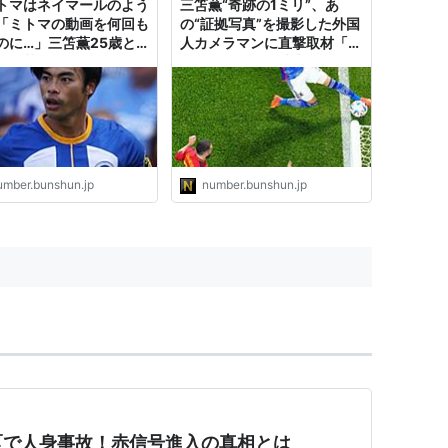
トマはネイマールのよう
三笘薫“奇跡の1ミリ”、あ
「ミトマの動画を何回も
の“証拠写真”を撮影した外国
のに…」三笘薫25歳と
人カメラマンに直撃取材「な
した英国人DFたちが明
ぜ撮れた？」「地上50mか
“なぜミトマに抜かれた
らニッポンのゴールを待って
（田嶋コウスケ）
いた」（齋藤裕）
umber.bunshun.jp
number.bunshun.jp
区で人身事故！赤信号進入の真相とは