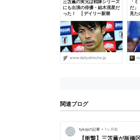
三笘薫の実兄は戦隊シリーズ
「ミ
にも出演の俳優・結木滉星だ
だ」
った！ | デイリー新潮
見た
対戦
かす
か”
www.dailyshincho.jp
n
関連ブログ
•
tykojiの記事
1ヶ月前
【衝撃】三笘薫が板橋