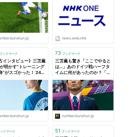
れた？」「地上50mか
ッポンのゴールを待って
」（齋藤裕）
umber.bunshun.jp
news.web.nhk
73
ブックマーク
ブックマーク
占インタビュー》三笘薫
三笘薫も驚き「ここでやると
歳が明かす”トレーニング
は…」あのドイツ戦ハーフタ
身”がスゴかった！ 24時
イムに何があったのか？「ぶ
ッカー漬け「データマニ
っつけ本番」の3バックでも
言われたら、そうか
迷いが生まれなかったワケ
」（木崎伸也）
（戸塚啓）
umber.bunshun.jp
number.bunshun.jp
51
ックマーク
ブックマーク