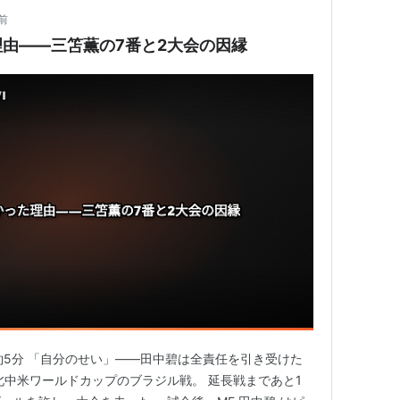
前
由——三笘薫の7番と2大会の因縁
間：約5分 「自分のせい」——田中碧は全責任を引き受けた
北中米ワールドカップのブラジル戦。 延長戦まであと1