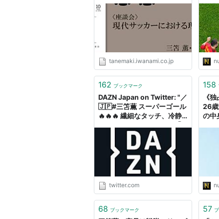
会）［『思想』2024年10月
ぜ撮
号より］
らニ
いた
tanemaki.iwanami.co.jp
n
162
158
ブックマーク
DAZN Japan on Twitter: "／
《独
🇯🇵#三笘薫 スーパーゴール
26
🔥🔥🔥 繊細なタッチ、冷静
の中
さ、まさに異次元…😱 ＼ 🏆
間サ
FAカップ4回戦 🆚ブライト
アと
ン×リヴァプール 📺 #DAZN
も…
LIVE配信中
https://t.co/LHEKMljrlL"
twitter.com
n
68
57
ブックマーク
ブ