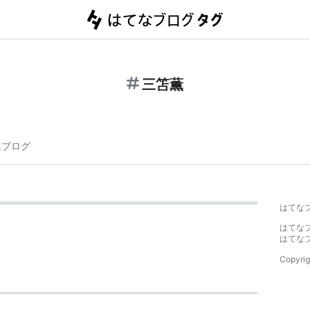
三笘薫
連ブログ
はてな
はてな
はてな
Copyrig