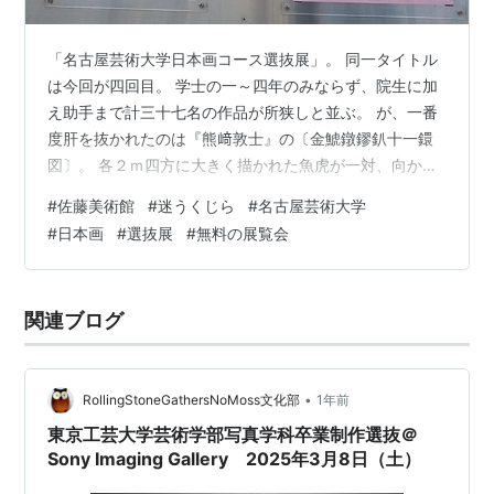
「名古屋芸術大学日本画コース選抜展」。 同一タイトル
は今回が四回目。 学士の一～四年のみならず、院生に加
え助手まで計三十七名の作品が所狭しと並ぶ。 が、一番
度肝を抜かれたのは『熊﨑敦士』の〔金鯱鐓鏐釟十一鐶
図〕。 各２ｍ四方に大きく描かれた魚虎が一対、向かい
合って並んでいる。 名古屋と言えばこれだよねぇ、との
#
佐藤美術館
#
迷うくじら
#
名古屋芸術大学
地域的な繋がりには納得。 迫力に加え、面立ちはなんと
#
日本画
#
選抜展
#
無料の展覧会
もユーモラス。 それ以外にも、総じて好ましい作品が多
く、なるほど「選抜」だけのことはあると納得。 相応の
時間を費やし鑑賞する。 会期は～4月13日（日）まで。
関連ブログ
最終日にはトークイベントも開催されるよう。
•
RollingStoneGathersNoMoss文化部
1年前
東京工芸大学芸術学部写真学科卒業制作選抜＠
Sony Imaging Gallery 2025年3月8日（土）