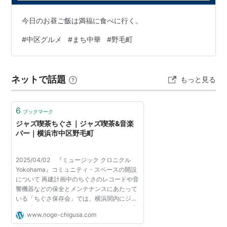
今日のお昼ご飯は満福に食べに行く。
#
中区グルメ
#
まち中華
#
野毛町
ネットで話題
もっと見る
6
ブックマーク
ジャズ喫茶ちぐさ｜ジャズ喫茶&音楽
バー｜横浜市中区野毛町
2025/04/02 『ミュージック クロニクル
Yokohama』コミュニティ・スペースの開設
について 再建計画中のちぐさのレコードや音
響機器などの保全とメンテナンスにあたって
いる「ちぐさ保存会」では、横浜関内にジャ
ズが聴けるコミュニティ・スペースを立ち上
www.noge-chigusa.com
げ、運営しています。ぜひお立ち寄りくださ