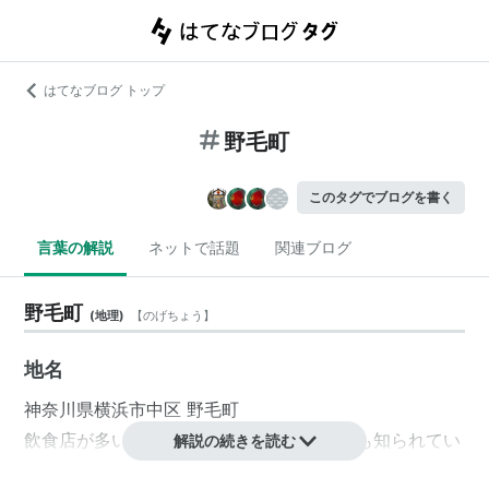
はてなブログ トップ
野毛町
このタグでブログを書く
言葉の解説
ネットで話題
関連ブログ
野毛町
(
地理
)
【
のげちょう
】
地名
神奈川県
横浜市中区
野毛町
飲食店が多い。また、大道芸のまちとしても知られてい
解説の続きを読む
る。