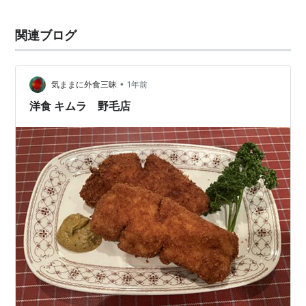
い。 名称：ミュージ...
関連ブログ
•
気ままに外食三昧
1年前
洋食 キムラ 野毛店