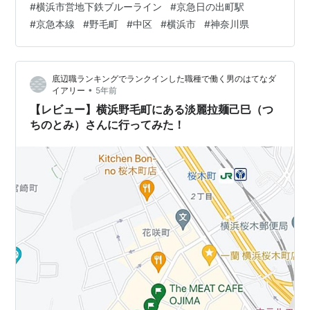
#
横浜市営地下鉄ブルーライン
#
京急日の出町駅
れました。 安兵衛 外観 「安兵衛」に着くと一緒に食事
#
京急本線
#
野毛町
#
中区
#
横浜市
#
神奈川県
をする予定の2人は来ておりませんでした。予約した旨を
告げると席に案内されて座りました。お店は年配の夫婦
と思われる方が2人で切り盛りされているようです。席に
底辺職ランキングでランクインした職種で働く男のはてなダ
着いてしばらくすると後…
•
イアリー
5年前
【レビュー】横浜野毛町にある淡麗拉麺己巳（つ
ちのとみ）さんに行ってみた！