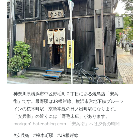
神奈川県横浜市中区野毛町２丁目にある焼鳥店「安兵
衛」です。最寄駅はJR根岸線、横浜市営地下鉄ブルーラ
インの桜木町駅、京急本線の日ノ出町駅になります。
「安兵衛」の近くには「野毛末広」があります。
morigen1.hatenablog.com 「安兵衛」へは夕食の時間帯
に行きました。以前の職場の方と食事をしましょうとい
#
安兵衛
#
桜木町駅
#
JR根岸線
うことになりこのお店の予約を前もって取っておいてく