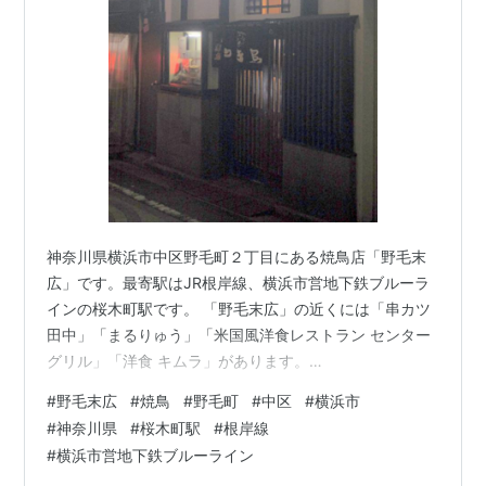
神奈川県横浜市中区野毛町２丁目にある焼鳥店「野毛末
広」です。最寄駅はJR根岸線、横浜市営地下鉄ブルーラ
インの桜木町駅です。 「野毛末広」の近くには「串カツ
田中」「まるりゅう」「米国風洋食レストラン センター
グリル」「洋食 キムラ」があります。
morigen1.hatenablog.com morigen1.hatenablog.com
#
野毛末広
#
焼鳥
#
野毛町
#
中区
#
横浜市
morigen1.hatenablog.com morigen1.hatenablog.com 野
#
神奈川県
#
桜木町駅
#
根岸線
毛に美味しい焼鳥店があると聞き行ってみることに。3人
#
横浜市営地下鉄ブルーライン
で行ってきました。お店に行くと2人連れがお店の外に１