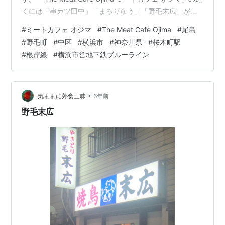
くには「串カツ田中」「まるりゅう」「野毛末広」があ
ります。 morigen1.hatenablog.com
#
ミートカフェ オジマ
#
The Meat Cafe Ojima
#
尾島
morigen1.hatenablog.com morigen1.hatenablog.com
#
野毛町
#
中区
#
横浜市
#
神奈川県
#
桜木町駅
「The Meat Cafe Ojima ミートカフェ オジマ」へはラン
#
根岸線
#
横浜市営地下鉄ブルーライン
チタイムに行きました。 店内は先客が数組入っておりま
した。初めてのお店でしたので…
•
気ままに外食三昧
6年前
野毛末広