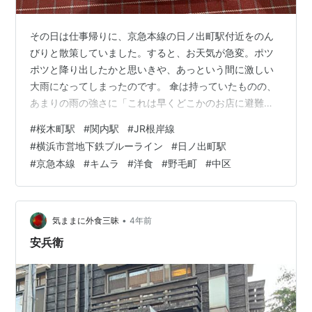
その日は仕事帰りに、京急本線の日ノ出町駅付近をのん
びりと散策していました。すると、お天気が急変。ポツ
ポツと降り出したかと思いきや、あっという間に激しい
大雨になってしまったのです。 傘は持っていたものの、
あまりの雨の強さに「これは早くどこかのお店に避難し
なければ」と焦りながら、雨宿りができる場所を探して
#
桜木町駅
#
関内駅
#
JR根岸線
いました。そんな時に目の前に現れたのが「洋食 キムラ
#
横浜市営地下鉄ブルーライン
#
日ノ出町駅
野毛店」の文字。上品で落ち着いた佇まいに引き寄せら
#
京急本線
#
キムラ
#
洋食
#
野毛町
#
中区
れるように、早速お店の扉を開けました。 お店へのアク
セスは非常に便利で、以下の各駅から徒歩圏内となって
います。 JR根岸線・横浜市営地下鉄ブルーライン：桜木
町駅 または 関内駅 京急本線：日ノ出…
•
気ままに外食三昧
4年前
安兵衛