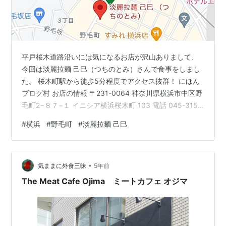
平戸桜木道路沿いには気になるお店が沢山ありまして、
今回は淡麗拉麺 己巳（つちのとみ）さんで食事をしまし
た。 桜木町駅から徒歩5分程度でアクセス抜群！ にほん
ブログ村 お店の情報 〒231-0064 神奈川県横浜市中区野
毛町2−８７−１ イニシア横浜桜木町 103 電話 045-315-
2515 URL tsuchinotomi.com 今回注文したのはこのメニ
#
横浜
#
野毛町
#
淡麗拉麺 己巳
ュー！ ポルチーニ香る淡麗塩ラーメン 豚レアチャーシュ
ー丼（塩だれ） 味玉 合計1,300円位。 上品な塩味のラー
メンで、結構ボリュームあり普通にお腹いっぱいになり
•
ました！ トリフェを使ったタレなどもあり、ラーメンの
気ままに外食三昧
5年前
域を突破してそうな商品…
The Meat Cafe Ojima ミートカフェ オジマ