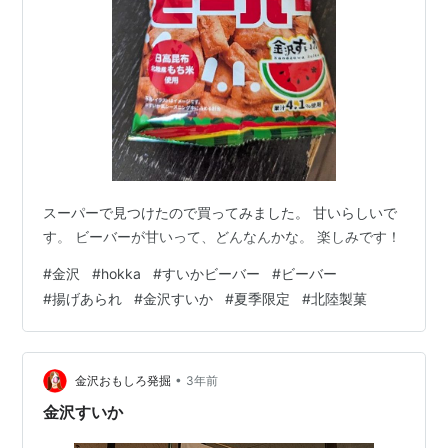
スーパーで見つけたので買ってみました。 甘いらしいで
す。 ビーバーが甘いって、どんなんかな。 楽しみです！
#
金沢
#
hokka
#
すいかビーバー
#
ビーバー
#
揚げあられ
#
金沢すいか
#
夏季限定
#
北陸製菓
•
金沢おもしろ発掘
3年前
金沢すいか