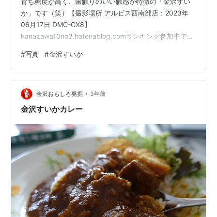
育ち糖度が高く、歯触りのいい触感が特徴の「金沢すい
か」です（笑）【撮影場所 アルビス西南部店：2023年
06月17日 DMC-GX8】
kanazawa10no3.hatenablog.comランキング参加中でも
う一押しお願いします
#
写真
#
金沢すいか
•
金沢おもしろ発掘
3年前
金沢すいかカレー