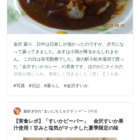
金沢 曇り、日中は日差しが強かったのですが、夕方にな
って曇ってきました。あすは小雨が降るかもしれませ
ん。 この日は在宅勤務でした。道の駅小松木場潟で買っ
た「金沢すいかカレー」の昼食です。ほのかにスイカの
甘味が感じられ、美味しく頂きました（笑）【ＪＡ金沢
市ＨＰ引用】金沢の砂丘地で作られた甘味の強い金沢す
#
写真
#
日記
#
暮らし
#
金沢すいか
いかの果汁を水の代わりに使うことで、深いコクのある
カレーに仕上げた「金沢すいかカレー」 お肉もゴロゴロ
入っており、食べ応えも抜群です!! 【撮影場所 自宅：
•
2023年06月07日 DSC-RX100M3】 ランキング参加中で
旅好きDの “まいにちミルクティー”
3年前
もう一押しお願いします
【実食レポ】「すいかビーバー」 金沢すいか果
汁使用！甘みと塩気がマッチした夏季限定の味