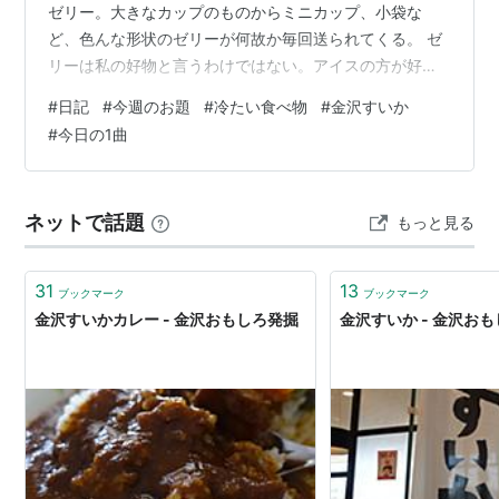
ゼリー。大きなカップのものからミニカップ、小袋な
ど、色んな形状のゼリーが何故か毎回送られてくる。 ゼ
リーは私の好物と言うわけではない。アイスの方が好
き。しかし、何故か毎回送られてくる。 そうして届いた
#
日記
#
今週のお題
#
冷たい食べ物
#
金沢すいか
ゼリーたちを、私は冷蔵庫ではなく冷凍庫に入れる。ぷ
#
今日の1曲
よぷよした食感より、ジャリジャリした食感の方が好き
だから（笑） もちろん今回届いたゼリーたちも即冷凍庫
行き。 ちなみに今回送られてきたゼリーはJA金沢市の
ネットで話題
もっと見る
「金沢砂丘すいかゼリー」。 開封後、思い出したように
撮影。 すいかのゼリ―は珍しい気がする。 …
31
13
ブックマーク
ブックマーク
金沢すいかカレー - 金沢おもしろ発掘
金沢すいか - 金沢お