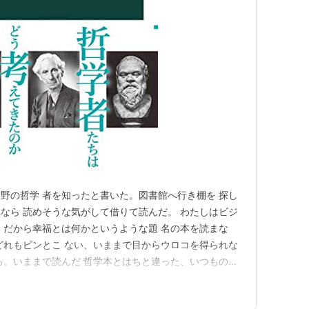
野の哲学 者を知ったと書いた。図書館へ行き棚を 探し
なら 読めそうな気がして借りて読んだ。 わたしはビジ
、だから幸福とは何かというような題 名の本を読まな
どれもピンとこ ない、いままで目からウロコを得られな
る。いままで読んだ 哲学本とはちと違った、いつものよ
かでてくる、で も彼らの思考はその時代背景に強く影響
の思考を 上書きしていくこと、という説明はウロ コだ