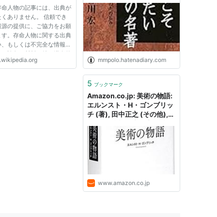
存命人物の記事には、出典が
たくありません。 信頼でき
報源の提供に、ご協力をお願
ます。存命人物に関する出典
い、もしくは不完全な情報に
いた論争の材料、特に潜在的
.wikipedia.org
mmpolo.hatenadiary.com
傷・誹謗・名誉毀損あるいは
となるものはすぐに除去する
あります。 出典検索?: "長
5
ブックマーク
 – ニュース · 書籍 ·...
Amazon.co.jp: 美術の物語:
エルンスト・H・ゴンブリッ
チ (著), 田中正之 (その他),
天野衛 (翻訳), 大西広 (翻訳),
奥野皐 (翻訳), 桐山宣雄 (翻
訳), 長谷川宏 (翻訳), 長谷川
摂子 (翻訳), 林道郎 (翻訳),
宮腰直人 (翻訳): 本
www.amazon.co.jp