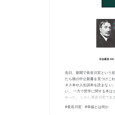
先日、新聞で長谷川宏という在
たら彼の中公新書を見つけこれ
ネス本や人生訓本を読まな い
い。 一方で哲学に関する本は
かった。 しかし長谷川宏であ
うに ソクラテスとかカントと
#
長谷川宏
#
幸福とは何か
を受けていること、そして先達