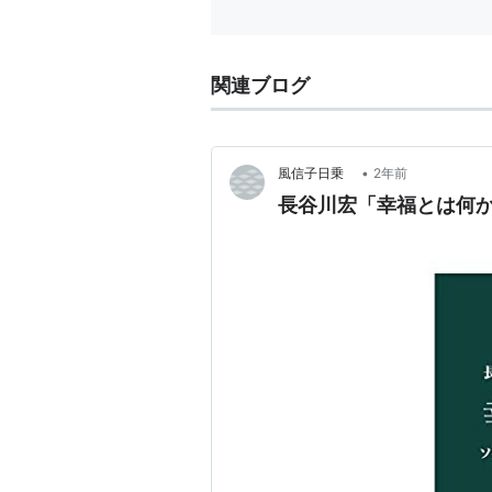
関連ブログ
•
風信子日乗
2年前
長谷川宏「幸福とは何