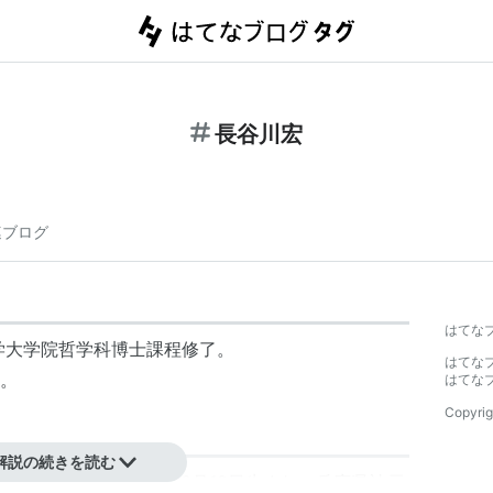
長谷川宏
連ブログ
はてな
学大学院哲学科博士課程修了。
はてな
。
はてな
Copyrig
解説の続きを読む
ッコミ担当。1967年3月18日生まれ。兵庫県神戸