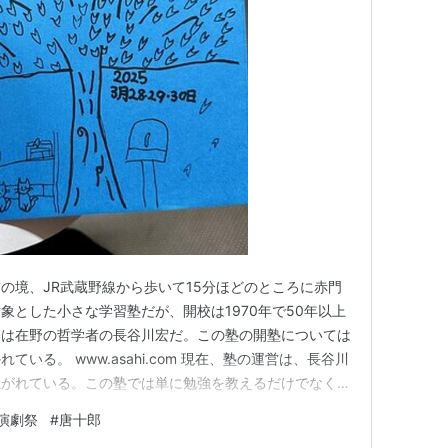
の境、JR武蔵野線から歩いて15分ほどのところに赤門
象とした小さな学習塾だが、開校は1970年で50年以上
」は在野の哲学者の長谷川宏だ。この塾の開塾については
いる。 www.asahi.com 現在、塾の運営は、長谷川
継がれている。この塾では単に勉強を教えるだけでなく、
動が行われているのだが、1973年以来、新型コロナで
演劇祭
#
唐十郎
的に毎年三月末の週末に行われているのが赤門塾演劇祭