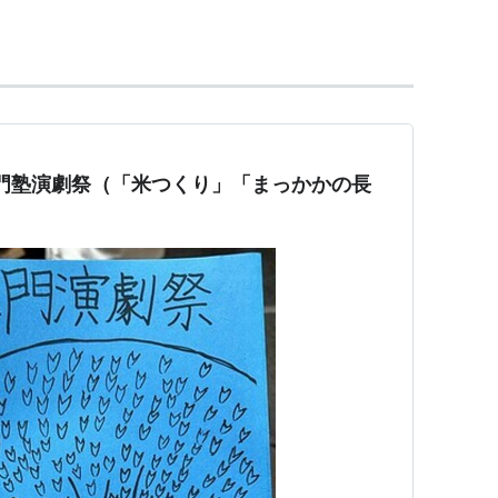
88年に
前田勝
とティーアップを結成した。
51回赤門塾演劇祭（「米つくり」「まっかかの長
）