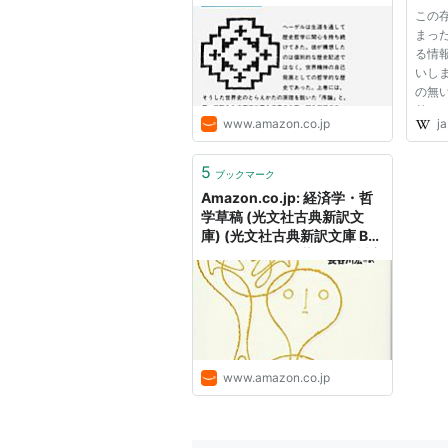
訳): 本
この
まっ
る情
いし
の無
基づ
www.amazon.co.jp
ja
に中
有害
必要が
5
ブックマーク
谷川宏"
Amazon.co.jp: 経済学・哲
学草稿 (光文社古典新訳文
庫) (光文社古典新訳文庫 Bマ
1-1): マルクス (著), 長谷川宏
(翻訳): 本
www.amazon.co.jp