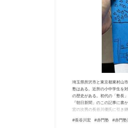
埼玉県所沢市と東京都東村山市
塾はある。近所の小中学生を対
の歴史がある。初代の「塾長
『朝日新聞」のこの記事に書かれて
宏の次男の長谷川優氏に引き
さまざまなユニークな文化的活
#
長谷川宏
#
赤門塾
#
赤門塾
中止になった年を除き、継続