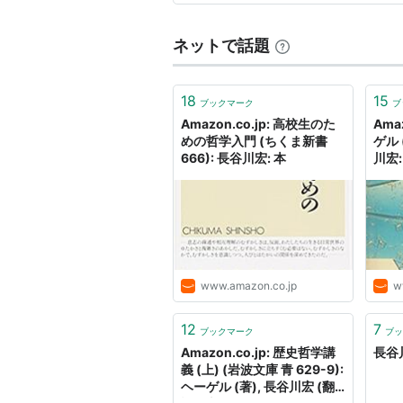
だ。この演劇祭には、塾の現役
ネットで話題
18
15
ブックマーク
ブ
Amazon.co.jp: 高校生のた
Ama
めの哲学入門 (ちくま新書
ゲル 
666): 長谷川宏: 本
川宏:
www.amazon.co.jp
w
12
7
ブックマーク
ブッ
Amazon.co.jp: 歴史哲学講
長谷川
義 (上) (岩波文庫 青 629-9):
ヘーゲル (著), 長谷川宏 (翻