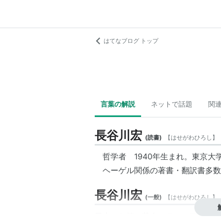
はてなブログ トップ
言葉の解説
ネットで話題
関
長谷川宏
(
読書
)
【
はせがわひろし
】
哲学者 1940年生まれ。東京大
ヘーゲル関係の著書・翻訳書多数
長谷川宏
(
一般
)
【
はせがわひろし
】
日本のお笑い芸人。ティーアップのツ