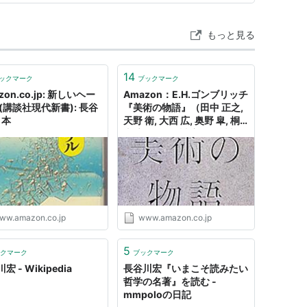
生徒で…
もっと見る
14
ックマーク
ブックマーク
zon.co.jp: 新しいヘー
Amazon：E.H.ゴンブリッチ
(講談社現代新書): 長谷
『美術の物語』（田中 正之,
 本
天野 衛, 大西 広, 奥野 皐, 桐
山 宣雄, 長谷川 宏, 長谷川 摂
子, 林 道郎, 宮腰 直人 訳）
ww.amazon.co.jp
www.amazon.co.jp
5
クマーク
ブックマーク
宏 - Wikipedia
長谷川宏『いまこそ読みたい
哲学の名著』を読む -
mmpoloの日記