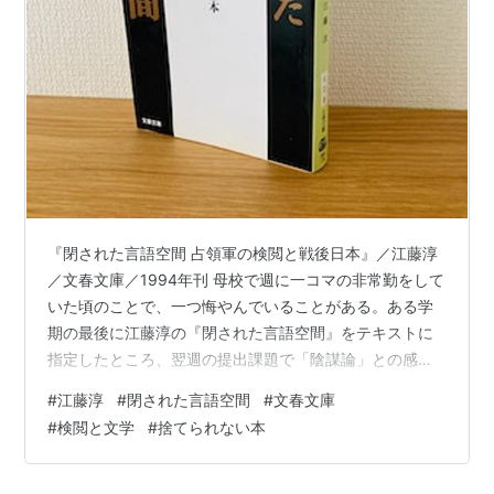
GHQ作成の情報操作書「真相箱」
の呪縛を解く―戦後日本人の歴史
観はこうして歪められた(小学館文
庫)
作者:
櫻井よしこ
出版社/メーカー:
小学館
発売日:
2002/08/01
メディア:
文庫
購入
: 7人
クリック
: 91回
この商品を含むブログ (22件) を見る
『閉された言語空間 占領軍の検閲と戦後日本』／江藤淳
／文春文庫／1994年刊 母校で週に一コマの非常勤をして
いた頃のことで、一つ悔やんでいることがある。ある学
期の最後に江藤淳の『閉された言語空間』をテキストに
指定したところ、翌週の提出課題で「陰謀論」との感想
を書いてきた生徒がいた。私の講義が不十分だった、あ
#
江藤淳
#
閉された言語空間
#
文春文庫
るいは不適切だったということだ。他の著作を指定する
#
検閲と文学
#
捨てられない本
べきだっただろうかと、今でも時々思い返す。 「ライテ
ィング技法ワークショップ」というのが担当した講座名
だったが、私にその機会を与えた先生がいて、遡ればそ