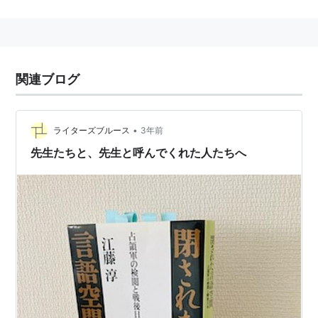
大東亜戦争の終結後、日本はアメリカの軍隊によって占
領された。そして、アメリカは、占領下日本での検閲を
周到に準備し実行した。眼に見えない日本の思想と文化
の殲滅戦が始まる。自己破壊による新しいタブーの自己
関連ブログ
増殖が。関連著作『一九四六年憲法-その拘束―その
他』。
•
ライターズブルース
3年前
占領軍の検閲と戦後日本 閉された
先生たちと、先生と呼んでくれた人たちへ
言語空間 (文春文庫)
作者:
江藤淳
出版社/メーカー:
文藝春秋
発売日:
1994/01/10
メディア:
文庫
購入
: 31人
クリック
: 453回
この商品を含むブログ (46件) を見る
参考図書