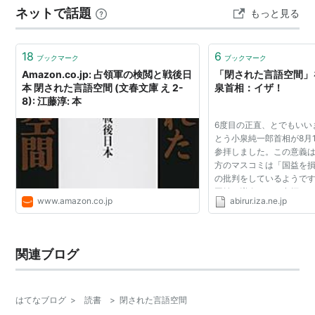
ネットで話題
もっと見る
の先生に機会を与えたのが江藤淳だった。作文技術を身
につけようと欲する学生にとって、江藤淳の…
18
6
ブックマーク
ブックマーク
Amazon.co.jp: 占領軍の検閲と戦後日
「閉された言語空間」
本 閉された言語空間 (文春文庫 え 2-
泉首相：イザ！
8): 江藤淳: 本
6度目の正直、とでもいい
とう小泉純一郎首相が8月
参拝しました。この意義
方のマスコミは「国益を
の批判をしているようで
国益を増進させた参拝でし
www.amazon.co.jp
abirur.iza.ne.jp
まり勉強家でも理論家で
で局面、局面におい...
関連ブログ
はてなブログ
>
読書
>
閉された言語空間