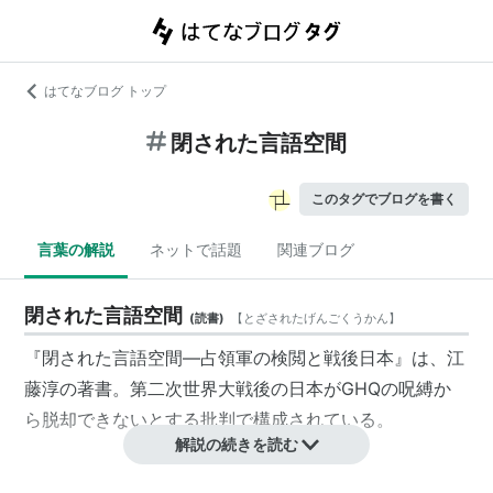
はてなブログ トップ
閉された言語空間
このタグでブログを書く
言葉の解説
ネットで話題
関連ブログ
閉された言語空間
(
読書
)
【
とざされたげんごくうかん
】
『閉された言語空間―占領軍の検閲と戦後日本』は、江
藤淳の著書。第二次世界大戦後の日本がGHQの呪縛か
ら脱却できないとする批判で構成されている。
解説の続きを読む
概要