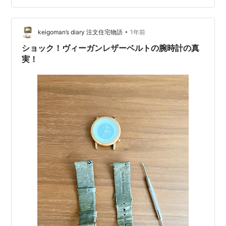
子供が小さいうちは、雪遊びくらいなら 工夫次第で十分
対応できると感じてきたよ。この記事では、 ・雪遊びに
最低限必要な服装の考え方 ・スキーウェアの代わりにな
•
keigoman’s diary 注文住宅物語
1年前
る「防寒＋防水」対策 ・年に…
ショック！ヴィーガンレザーベルトの腕時計の真
実！