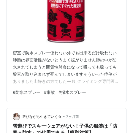
密室で防水スプレー使わない外でも出来るだけ吸わない
肺胞は界面活性がないとうまく拡がりません肺の中が防
水されてしまうと間質性肺炎になって吸っても吸っても
酸素が取り込まれず死んでしまいますそういった症例が
ありました山好きの方でした— N_クライミング専門医
(@now_med_4_yall) 2019年6月17日 (2019年6月19日)
#
防水スプレー
#
事故
#
撥水スプレー
『密室で防水スプレーを使わない・できるだけ吸わな
い』注意を呼びかけるツイートにトラブルなどの報告が
寄せられる「狭い玄関で靴に防水スプレーして…」 -
•
Togetter https://togetter.com/li/1367692 togetter.com
選びながら生きていく☆
7ヶ月前
雪遊びでスキーウェアがない！子供の服装は「防
寒＋防水」で代用できる【簡単対策】