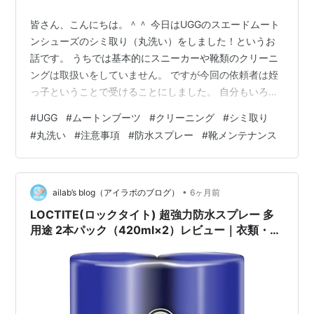
皆さん、こんにちは。＾＾ 今日はUGGのスエードムート
ンシューズのシミ取り（丸洗い）をしました！というお
話です。 うちでは基本的にスニーカーや靴類のクリーニ
ングは取扱いをしていません。 ですが今回の依頼者は姪
っ子ということで受けることにしました。 自分もいろい
ろ勉強になるので、しっかり下調べして挑戦しました。
#
UGG
#
ムートンブーツ
#
クリーニング
#
シミ取り
【UGGってどんなブランド？】 UGGと言うブランドをご
#
丸洗い
#
注意事項
#
防水スプレー
#
靴メンテナンス
存じですか？ 女性の方なら知ってる方も多いですよね。
モコモコが特徴のムートンブーツが人気ですね。 UGGと
書い”アグ”と読みます。 １９７８年にアメリカ西海岸で
生まれたブランドです。 最高級シープスキンを使用した
•
ailab’s blog（アイラボのブログ）
6ヶ月前
ブーツやシューズを…
LOCTITE(ロックタイト) 超強力防水スプレー 多
用途 2本パック（420ml×2）レビュー｜衣類・
布・革を水＆油から守る“強力ガード”が頼もしい
【PR】