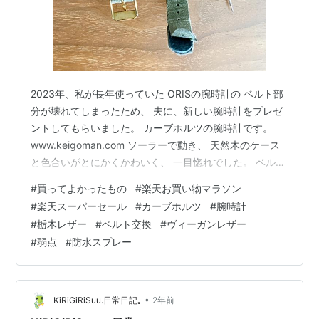
2023年、私が長年使っていた ORISの腕時計の ベルト部
分が壊れてしまったため、 夫に、新しい腕時計をプレゼ
ントしてもらいました。 カーブホルツの腕時計です。
www.keigoman.com ソーラーで動き、 天然木のケース
と色合いがとにかくかわいく、 一目惚れでした。 ベルト
部分は、環境に配慮した ヴィーガンレザーが使われてい
#
買ってよかったもの
#
楽天お買い物マラソン
ます。 ヴィーガンレザーというものを 今まで知らなかっ
#
楽天スーパーセール
#
カーブホルツ
#
腕時計
たのですが、 特に気にせず毎日使っていました。 です
#
栃木レザー
#
ベルト交換
#
ヴィーガンレザー
が、使い始めて１年８ヶ月。 アップにしてみると、 かな
#
弱点
#
防水スプレー
りぼろぼろです。 ヴィーガンレザーが、 こんなにも弱い
ものだとは知りませんでした。 ショックです。 一応…
•
KiRiGiRiSuu.日常日記｡
2年前