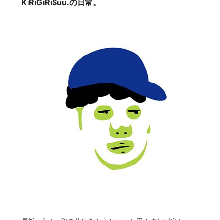
KiRiGiRiSuu.の日常。