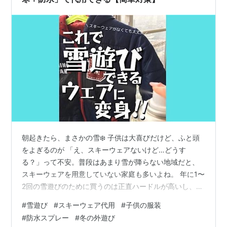
朝起きたら、まさかの雪❄️ 子供は大喜びだけど、ふと頭
をよぎるのが 「え、スキーウェアないけど…どうす
る？」って不安。普段はあまり雪が降らない地域だと、
スキーウェアを用意していない家庭も多いよね。 年に1〜
2回の雪遊びのために買うのは正直ハードルが高いし、
でもせっかくなら雪だるま作ったり、少し遊ばせてあげ
#
雪遊び
#
スキーウェア代用
#
子供の服装
たい⛄️わたし自身、北海道に住んでいた頃から スキーウ
#
防水スプレー
#
冬の外遊び
ェアがない状態で雪遊びを乗り切ってきた経験者。 特に