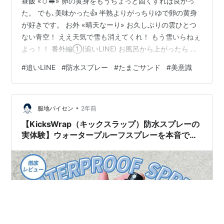
昼飯 «🥚🥪» 卵の黄身をもうちょっと固くすれば良かっ
た。 でも､美味かった👍 半熟よりがっちりゆで卵の黄身
が好きです。 お外 «晴天なーり» お久しぶりの雲ひとつ
ない青空！ ええ天気で雪も消えてくれ！ もう雪いらねぇ
よっ！！ 番外編①(追いLINE) お風呂から上がったら 姪
っ子から鬼LINE来てた。 もうこんな感情があるのか笑 不
#
追いLINE
#
防水スプレー
#
たまごサンド
#
美意識
安にさせち待って悪かったな。 この後､すまなかった
LINEした🥹 番外編② (フェイスパック) 兄ちゃんが ２０
２５年は美容に目覚めたらしく 正月来てそうそう 姉ちゃ
•
んから フェイスパック貰って､早速パックしてた。 自分
服地パイセン
2年前
はコンシーラーをあげました✌️ さて､ツヤツ…
【KicksWrap（キックスラップ）防水スプレーの
実体験】ウォータープルーフスプレーを本音でレ
ビューします！