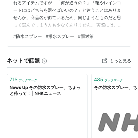
れるアイテムですが、「何が違うの？」「靴やレインコ
ートにはどちらを選べばいいの？」と迷うことはありま
せんか。商品名が似ているため、同じようなものだと思
って選んでしまう方も少なくありません。 実際には、水
への働き方や向いている用途には違いがあります。違い
#
防水スプレー
#
撥水スプレー
#
雨対策
を知らずに使うと、本来の効果を十分に発揮できないこ
ともあります。 この記事では、防水スプレーと撥水スプ
レーの違いをわかりやすく比較しながら、靴・レインコ
ネットで話題
もっと見る
ート・傘・バッグなど用途別の選び方や、使用時の注意
点まで詳しく解説します。読み終える頃には、自分に合
ったスプレーを迷わず選べるようになるでしょう。…
715
485
ブックマーク
ブックマーク
News Up その防水スプレー、ちょっ
その防水スプレー、ち
と待って！ | NHKニュース