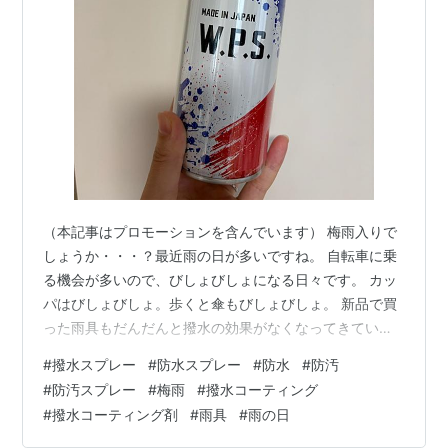
（本記事はプロモーションを含んでいます） 梅雨入りで
しょうか・・・？最近雨の日が多いですね。 自転車に乗
る機会が多いので、びしょびしょになる日々です。 カッ
パはびしょびしょ。歩くと傘もびしょびしょ。 新品で買
った雨具もだんだんと撥水の効果がなくなってきていま
す。そういえば、夫の革靴も雨水が染みるみたいです。
#
撥水スプレー
#
防水スプレー
#
防水
#
防汚
というわけで防水スプレーを購入。 W.P.S.というところ
#
防汚スプレー
#
梅雨
#
撥水コーティング
のスプレーです。 早速外で「プッシュー！！！」とスプ
#
撥水コーティング剤
#
雨具
#
雨の日
レーをしました。 ※必ず外でやりましょう！ 効果は口コ
ミ通り！！！ めっちゃ便利！あとは効果がどの程度続く