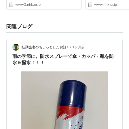
www3.nhk.or.jp
www.nhk.or.jp
関連ブログ
•
転勤族妻のちょっとしたお話♪
1ヶ月前
雨の季節に。防水スプレーで傘・カッパ・靴を防
水＆撥水！！！