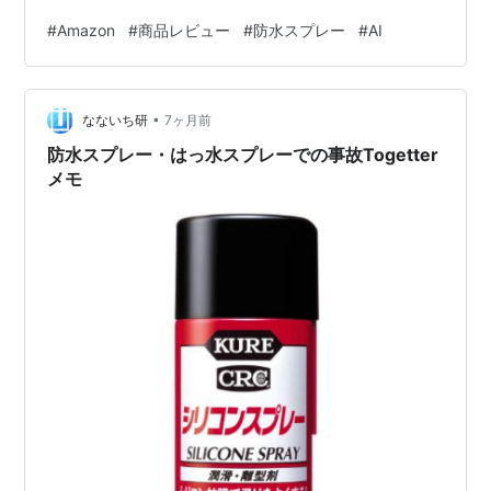
LOCTITE(ロックタイト) 超強力防水スプレー 。水だけじ
#
Amazon
#
商品レビュー
#
防水スプレー
#
AI
ゃなく油汚れもはじくタイプなので、 通勤・通学・旅
行・アウトドアまで幅広く活躍します。 結論：こんな人
におすすめ おすすめ 雨や雪の季節に、靴・アウター・バ
•
ッグを守りたい人 子どもの靴やリュック、制服など「汚
なないち研
7ヶ月前
れやすい布製品」を対策したい人 革小物（革靴・レザー
防水スプレー・はっ水スプレーでの事故Togetter
バッグ等…
メモ