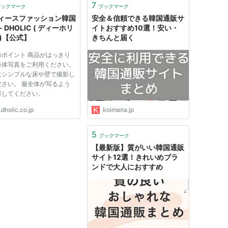
7
ブックマーク
ブックマーク
ィースファッション韓国
安全＆信頼できる韓国通販サ
- DHOLIC ( ディーホリ
イトおすすめ10選！安い・
 )【公式】
きちんと届く
のポイント 商品がはっきり
単体写真をご利用ください。
はシンプルな床や壁で撮影し
ださい。 服全体が写るよう
影してください。
dholic.co.jp
koimana.jp
5
ブックマーク
【最新版】質がいい韓国通販
サイト12選！きれいめブラ
ンドで大人におすすめ