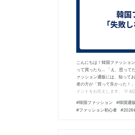
こんにちは！韓国ファッションブ
って買ったら… 「え、思って
ァッション通販には、知ってお
者の方が「買って良かった！」
イントをお伝えします。 💡
をこちらにまとめました → https://k
#
韓国ファッション
#
韓国通
①：サイズは「実寸」を必ずチ
#
ファッション初心者
#
2026