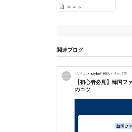
malltail.jp
関連ブログ
•
life-hack-styleの日記
4ヶ月前
【初心者必見】韓国フ
のコツ