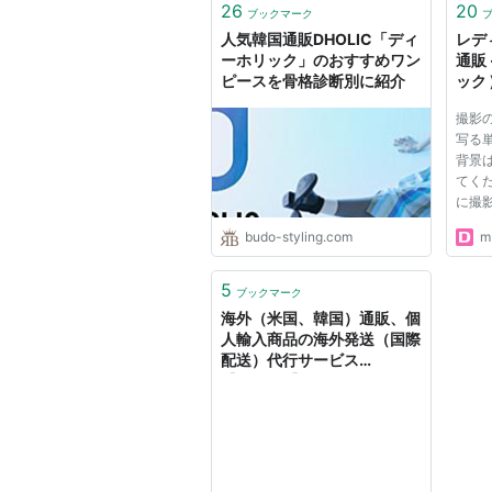
26
20
ブックマーク
人気韓国通販DHOLIC「ディ
レデ
ーホリック」のおすすめワン
通販 
ピースを骨格診断別に紹介
ック
撮影
写る
背景
てく
に撮
budo-styling.com
m.
5
ブックマーク
海外（米国、韓国）通販、個
人輸入商品の海外発送（国際
配送）代行サービス
【malltail】