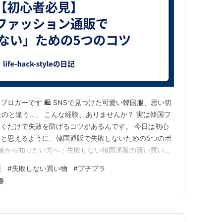
ロガーです 🛍️ SNSで見つけた可愛い韓国服、思い切
たのと違う…」 こんな経験、ありませんか？ 実は韓国フ
くだけで失敗を防げるコツがあるんです。 今日は初心
と思えるように、韓国通販で失敗しないための5つのポ
 結論から知りたい方へ：失敗しない韓国通販の賢い買い方
-style-guide.pages.dev/buying-guide.html コツ
販
#
失敗しない買い物
#
プチプラ
ェックする 韓国ブランドのサイズ表記は…
春