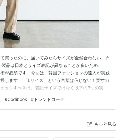
って買ったのに、届いてみたらサイズが全然合わない…そ
外製品は日本とサイズ表記が異なることが多いため、
技術が必須です。今回は、韓国ファッションの達人が実践
授します！ 「Lサイズ」という言葉は信じない！実寸の
チェックすべきは、表記サイズではなく以下の3つの実寸
の端から端までを測りましょう。オーバーサイズなら
販
#
Codibook
#
トレンドコーデ
（バスト）： ここがキツイと服の形が崩れます。ゆとりを
 自分の持っているお気…
もっと見る