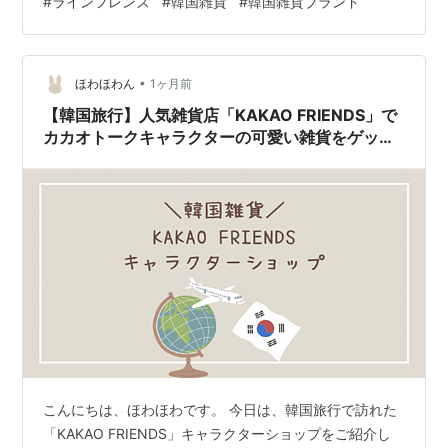
#
ラインフレンズ
#
韓国雑貨
#
韓国雑貨ブランド
つか店舗がありますが、筆者が行ったのは明洞店！ 中に
入ると... かわいいLINEキャラクターグッズがたくさん！
✨ 数回建てでグッズが豊富に取り揃えてあり、見るだけ
でも楽しかったです🤤…
•
ほわほわん
1ヶ月前
【韓国旅行】人気雑貨店「KAKAO FRIENDS」で
カカオトークキャラクターの可愛い雑貨をゲット
すべし！！
こんにちは、ほわほわです。 今日は、韓国旅行で訪れた
「KAKAO FRIENDS」キャラクターショップをご紹介し