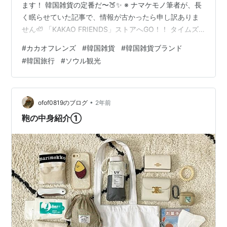
ます！ 韓国雑貨の定番だ〜🍑✨ ※ ナマケモノ筆者が、長
く眠らせていた記事で、情報が古かったら申し訳ありま
せん🦥 「KAKAO FRIENDS」ストアへGO！！ タイムズ
スクエア店 弘大店（ホンデ店） まとめ 「KAKAO
#
カカオフレンズ
#
韓国雑貨
#
韓国雑貨ブランド
FRIENDS」ストアへGO！！ 「KAKAO FRIENDS」の店
#
韓国旅行
#
ソウル観光
舗はいくつかありますが、筆者は永登浦駅のタイムズス
クエア店と弘大店に行きました！ タイムズスクエア店 ま
ずは、タイムズスクエア店から行ってみよう〜🍑 外側か
らすごくかわいい外観です😍 中にはカカオ…
•
ofof0819のブログ
2年前
鞄の中身紹介①