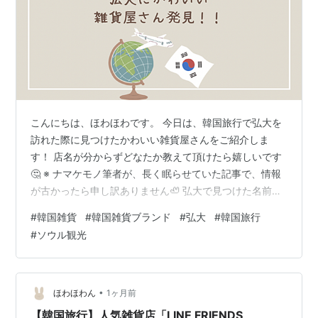
こんにちは、ほわほわです。 今日は、韓国旅行で弘大を
訪れた際に見つけたかわいい雑貨屋さんをご紹介しま
す！ 店名が分からずどなたか教えて頂けたら嬉しいです
🤔 ※ ナマケモノ筆者が、長く眠らせていた記事で、情報
が古かったら申し訳ありません🦥 弘大で見つけた名前不
明の雑貨屋さん（教えてください） まとめ 弘大で見つけ
#
韓国雑貨
#
韓国雑貨ブランド
#
弘大
#
韓国旅行
た名前不明の雑貨屋さん（教えてください） ホンデにか
#
ソウル観光
わいい雑貨屋さんがあったのですが、名前が分かりませ
ん💦 街中を歩いているとエスカレーターを発見し、 降り
ると何やら雑貨屋さんが✨ 中に入ると、大きなぬいぐる
みゾーンから始まり さらに進むと美容グッズや ハリーポ
•
ほわほわん
1ヶ月前
ッター！？🦉🪄 なんかいろ…
【韓国旅行】人気雑貨店「LINE FRIENDS