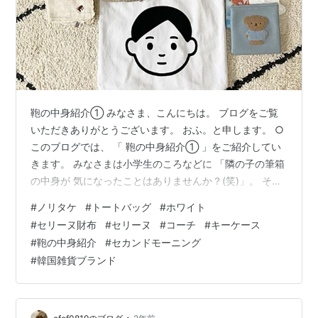
鞄の中身紹介① みなさま、こんにちは。 ブログをご覧
いただきありがとうございます。 おふ。と申します。 ○
このブログでは、 「 鞄の中身紹介① 」をご紹介してい
きます。 みなさまは小学生のころなどに 「隣の子の筆箱
の中身が 気になったことはありませんか？(笑)」。 それ
と同じ現象なのか、 なぜ気になるのかはわかりません
#
ノリタケ
#
トートバッグ
#
ホワイト
が、 今でも私は誰かの鞄の中身紹介を 見るのがとても楽
#
セリーヌ財布
#
セリーヌ
#
コーチ
#
キーケース
しく思います。 せっかくなので自分も 紹介してみること
#
鞄の中身紹介
#
セカンドモーニング
にしました。 もし良ければのんびりと みていっていただ
#
韓国雑貨ブランド
けると嬉しいです。 また、内容が多いので①と②とし
て更新します。 セットでご覧ください。 （ 次回、②を
更新予定です。…
•