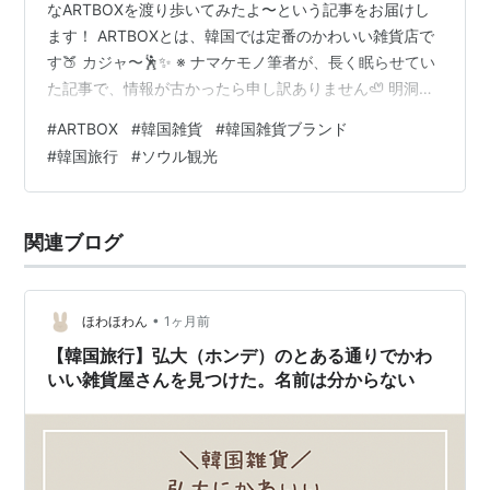
なARTBOXを渡り歩いてみたよ〜という記事をお届けし
ます！ ARTBOXとは、韓国では定番のかわいい雑貨店で
す🍑 カジャ〜🕺✨ ※ ナマケモノ筆者が、長く眠らせてい
た記事で、情報が古かったら申し訳ありません🦥 明洞の
ARTBOX 弘大（ホンデ）のARTBOX 永登浦 タイムズス
#
ARTBOX
#
韓国雑貨
#
韓国雑貨ブランド
クエア まとめ 明洞のARTBOX 誰もが韓国旅行で訪れる
#
韓国旅行
#
ソウル観光
であろう、定番の観光スポットですね！ ARTBOXの中で
は大型の店舗になると思います🍑✨ 中に入ると、観光客
で賑わってますね✨ 階段のイラスト越しに撮ってみた🐻
関連ブログ
📸 文房具から日用品まで、幅広くかわいい雑貨が並ん…
•
ほわほわん
1ヶ月前
【韓国旅行】弘大（ホンデ）のとある通りでかわ
いい雑貨屋さんを見つけた。名前は分からない