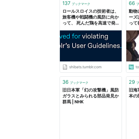
137
66
ブックマーク
ロールスロイスの技術者は、
動物
旅客機や戦闘機の風防に向か
ーズ
って、 死んだ鶏を高速で発
って
射する特殊装置を製作した。
を持
しばしば発生する鳥の衝突事
にな
故を模して、風防の強度試験
い
をするためだった。 この発
射装置のことを耳にしたアメ
リカの技術者たちは、是非そ
れを使って 最近開発した高
shibats.tumblr.com
t
速列車のフロントガラスを試
験してみたいと考えた。 話
36
29
し合いがまとまり、装置がア
ブックマーク
メリカへ送られてきた。 発
旧日本軍「幻の攻撃機」風防
旧海
射筒から鶏が撃ちだされ、破
ガラスとみられる部品発見か
本の
片飛散防止のフロントガラス
群馬 | NHK
を粉々に打ち破り、 制御盤
を突き抜け、技術者がすわる
椅子の背もたれを二つにぶち
割り、 後部の