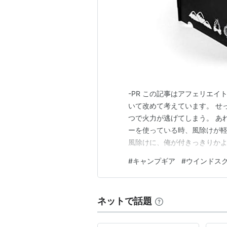
-PR この記事はアフェリエイ
いて改めて考えています。 せ
つで火力が逃げてしまう。 あ
ーを使っている時、風除けが軽
風除けに、俺が付きっきりかよ
解決してくれそうなギアを見つ
#
キャンプギア
#
ウインドス
を選びたい 今回注目しているの
す。 まず、素材が炭素鋼板。
ネットで話題