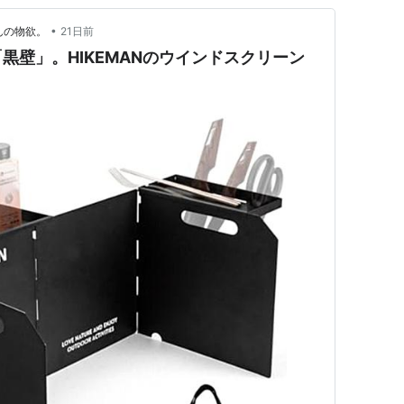
•
んの物欲。
21日前
黒壁」。HIKEMANのウインドスクリーン