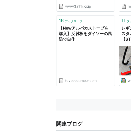
www3.nhk.or.jp
ma
16
11
ブックマーク
ブ
【Newアルパカストーブを
レギ
購入】反射板をダイソーの風
スタ
防で自作
【S
ブ・
欲男
toypoocamper.com
w
関連ブログ