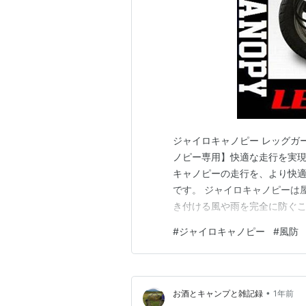
ジャイロキャノピー レッグガ
ノピー専用】快適な走行を実現
キャノピーの走行を、より快
です。 ジャイロキャノピーは
き付ける風や雨を完全に防ぐこ
計のレッグガード です。ボデ
#
ジャイロキャノピー
#
風防
を軽減し、快適なライディング
力 全年式対応 2スト・4ストを
•
お酒とキャンプと雑記録
1年前