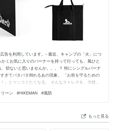
ト広告を利用しています。- 最近、キャンプの「火」につ
っかくお気に入りのバーナーを持って行っても、風ひと
れ、切ないと思いませんか。。。？ 特にシングルバーナ
すぎてパタパタ倒れるあの現象。 「お前を守るための
！」とツッコミたくなる。 そんなストレスを、力技で
けてしまいました。 1. アルミの軽さより「鋼の重さ」
クリーン
#
HIKEMAN
#
風防
は、HIKEMAN（ハイクマン）のウインドスクリーンで
つまり「…
もっと見る