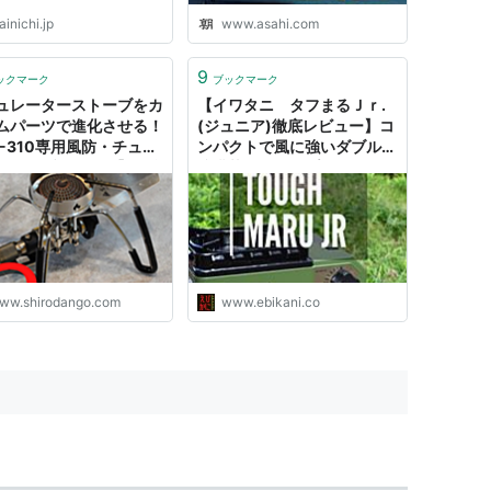
inichi.jp
www.asahi.com
9
ックマーク
ブックマーク
ュレーターストーブをカ
【イワタニ タフまるＪｒ.
ムパーツで進化させる！
(ジュニア)徹底レビュー】コ
T-310専用風防・チュー
ンパクトで風に強いダブル風
調節ノブ・レバー】 - 強
防搭載！キャンプのカセット
は身をやつす
コンロはこれで決まり！
ww.shirodango.com
www.ebikani.co