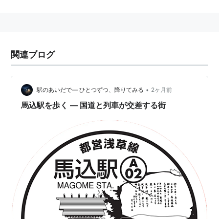
ーム1面2線を備える。
●
都営浅草線
《急行と普通が停車》
［京成押上線・京成本線と直通運転］
関連ブログ
西馬込駅
(
A-0
1) ←「
馬込駅
(
A-02
)」→
中延
(
A-03
)…
押上駅
(
A-20
)（…
青砥駅
…
京成高砂駅
）
•
駅のあいだで― ひとつずつ、降りてみる
2ヶ月前
馬込駅を歩く ― 国道と列車が交差する街
○
リスト
：
駅キーワード
○
リスト
：
駅つきキーワード