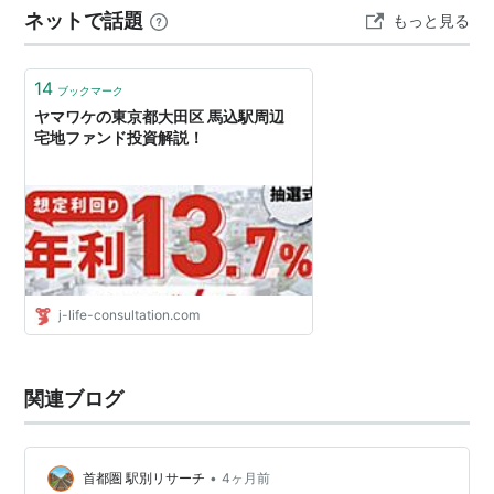
ネットで話題
もっと見る
期から鎌倉時代にかけて、この付近は馬の放牧地だった
とのこと。「込」には“集まる”と…
14
ブックマーク
ヤマワケの東京都大田区 馬込駅周辺
宅地ファンド投資解説！
j-life-consultation.com
関連ブログ
•
首都圏 駅別リサーチ
4ヶ月前