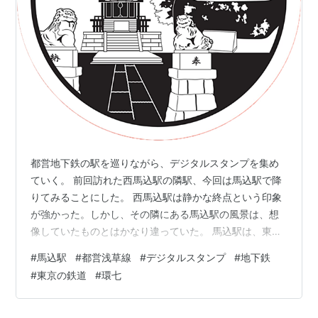
都営地下鉄の駅を巡りながら、デジタルスタンプを集め
ていく。 前回訪れた西馬込駅の隣駅、今回は馬込駅で降
りてみることにした。 西馬込駅は静かな終点という印象
が強かった。しかし、その隣にある馬込駅の風景は、想
像していたものとはかなり違っていた。 馬込駅は、東京
都交通局が運営する都営浅草線の駅。 起点・西馬込駅の
#
馬込駅
#
都営浅草線
#
デジタルスタンプ
#
地下鉄
隣に位置し、駅番号はA02。東京駅からは35分ほどの場
#
東京の鉄道
#
環七
所にある駅だ。 （都営地下鉄馬込駅公式サイト） 馬込駅
のきっぷ 「西馬込」があるなら「馬込」もある。そんな
単純な興味から名前の由来を調べてみると、平安時代末