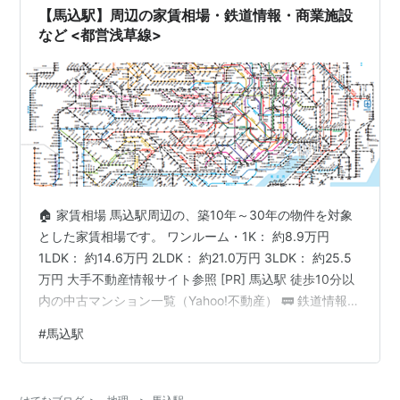
【馬込駅】周辺の家賃相場・鉄道情報・商業施設
など <都営浅草線>
🏠 家賃相場 馬込駅周辺の、築10年～30年の物件を対象
とした家賃相場です。 ワンルーム・1K： 約8.9万円
1LDK： 約14.6万円 2LDK： 約21.0万円 3LDK： 約25.5
万円 大手不動産情報サイト参照 [PR] 馬込駅 徒歩10分以
内の中古マンション一覧（Yahoo!不動産） 🚃 鉄道情報
１日の乗降客数 東京都交通局：約24,900人 都営浅草線
#
馬込駅
（五反田・日本橋・押上方面／西馬込方面） 停車する列
車の優等種別： 各駅停車 平日朝8時台の運転間隔： 約
3〜5分間隔 休日昼13時台の運転間隔： 約10分間隔 主要