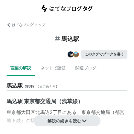
はてなブログ トップ
馬込駅
このタグでブログを書く
言葉の解説
ネットで話題
関連ブログ
馬込駅
(
地理
)
【
まごめえき
】
馬込駅 東京都交通局（浅草線）
東京都
大田区
北馬込
2丁目
にある、
東京都交通局
（
都営
地下鉄
）の駅。
解説の続きを読む
「
松原橋
」交差点附近の
第二京浜
の地下にあり、島式ホ