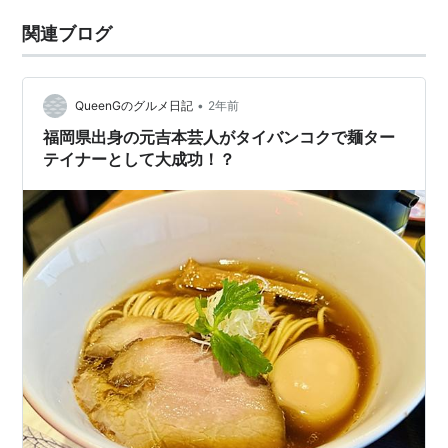
関連ブログ
•
QueenGのグルメ日記
2年前
福岡県出身の元吉本芸人がタイバンコクで麺ター
テイナーとして大成功！？