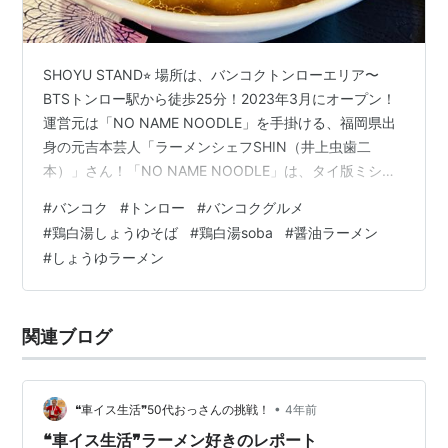
SHOYU STAND⭐︎ 場所は、バンコクトンローエリア〜
BTSトンロー駅から徒歩25分！2023年3月にオープン！
運営元は「NO NAME NOODLE」を手掛ける、福岡県出
身の元吉本芸人「ラーメンシェフSHIN（井上虫歯二
本）」さん！「NO NAME NOODLE」は、タイ版ミシュ
ランを獲得した超人気店☆完全予約制に1時間入替制と飽
#
バンコク
#
トンロー
#
バンコクグルメ
和状態であるタイ/バンコクラーメン市場に風穴を開けた
#
鶏白湯しょうゆそば
#
鶏白湯soba
#
醤油ラーメン
ようなお店！ココ姉妹店でもある「SHOYU STAND」コ
#
しょうゆラーメン
ンセプトは「ラーメンの温度を楽しむお店」という！？
なんと、温度の違う3種類のラーメンが食べれるらしく楽
しみです〜また、近々オープン予定「TSUKESO…
関連ブログ
•
❝車イス生活❞50代おっさんの挑戦！
4年前
❝車イス生活❞ラーメン好きのレポート