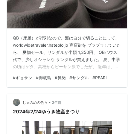
QB（床屋）が行列なので、髪は自分で切ることにして、
worldwidetraveler.hateblo.jp 商店街を ブラブラしていた
ら、 夏物セール、サンダルが半額 1,350円、 QBハウス
代で、少しオシャレな サンダルが買えました。 夏、中学
の頃はゲタ、高校からビーサン派でしたが、 近年は、御
蔵島村漁協で買った「ギョサン」でした。 例えば、クロ
#
ギョサン
#
御蔵島
#
鼻緒
#
サンダル
#
PEARL
ックス風で サーフィンに行って、 ビーチを歩くと 砂抜
け、水はけ悪かったり、 ビーサンで街に行って 雨が降る
とメッチャ滑るけど、 漁師仕様の「ギョサン」は万能で
•
すね。 PEARL製なので、便所サンダルみたいって？ 便サ
じゃのめの色々
2年前
ンとの違い、ギョサンは鼻緒…
2024年2/24ゆうき物産まつり