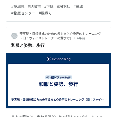
#
茨城県
#
結城市
#
下駄
#
桐下駄
#
鼻緒
#
物産センター
#
機織り
夢実現・目標達成のための考え方と心身声のトレーニング
•
（旧：ヴォイストレーナーの選び方）
4年前
和服と姿勢、歩行
日本の着物は、重ねるほどに体を隠すものです。ちょっ