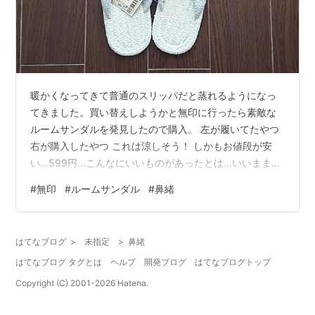
暖かくなってきて普通のスリッパだと蒸れるようになっ
てきました。買い替えしようかと無印に行ったら素敵な
ルームサンダルを発見したので購入。 左が履いてたやつ
右が購入したやつ これは涼しそう！ しかもお値段が安
い…599円…こんなにいいものがあったとは…いいままで
絨毯生活だったのでスリッパに関して無知だった… そし
#
無印
#
ルームサンダル
#
鼻緒
て洗えるみたい。 裏はこんな感じでした。ちょっとホコ
リはつきやすそうだけど、それは今までのスリッパも一
緒なので気にしない。ゴロゴロでとる。 履いた感じ…サ
はてなブログ
>
未指定
>
鼻緒
ラサラ！(足のサイズ24.5cmで横幅広めです) いい意味で
はてなブログ タグとは
ヘルプ
開発ブログ
はてなブログトップ
薄い！ これで夏も快適なルームサンダル生活が送れそう
です～最高だ～ と思っ…
Copyright (C) 2001-
2026
Hatena.