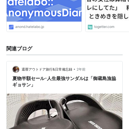
anond.hatelabo.jp
togetter.com
関連ブログ
•
還暦アウトドア旅行&日常備忘録
2年前
夏物半額セール･人生最強サンダルは「御蔵島漁協
ギョサン」