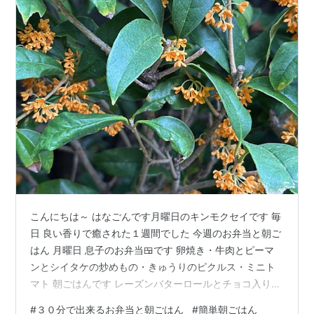
こんにちは～ はなごんです月曜日のキンモクセイです 毎
日 良い香りで癒された１週間でした 今週のお弁当と朝ご
はん 月曜日 息子のお弁当🍱です 卵焼き・牛肉とピーマ
ンとシイタケの炒めもの・きゅうりのピクルス・ミニト
マト 朝ごはんです レーズンバターロールとチョコ入りク
ロワッサン・ミネストローネスープ・野菜ジュース・コ
#
３０分で出来るお弁当と朝ごはん
#
簡単朝ごはん