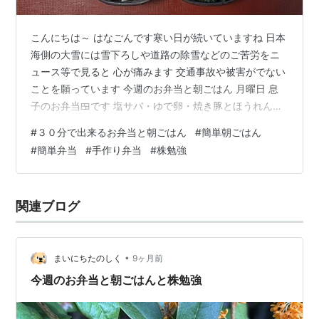
こんにちは～ はなごんです寒い日が続いていますね 日本
海側の大雪には雪下ろしや道路の除雪などのご苦労をニ
ュース等で見ると 心が痛みます 交通事故や被害がでない
ことを願っています 今週のお弁当と朝ごはん 月曜日 息
子のお弁当🍱です 塩サバ・ゆで卵・焼き豚とほうれん草
とパプリカの炒めもの・ミニトマト 朝ごはんです 卵かけ
#
３０分で出来るお弁当と朝ごはん
#
簡単朝ごはん
ごはん・味噌汁（豆腐・白菜・えのきだけ・春菊）・キ
#
簡単弁当
#
手作り弁当
#
株勉強
ムチ・野菜ジュース・緑茶 火曜日 お弁当🍱です 生姜焼
き（豚肉・玉ねぎ・ピーマン・パプリカ・えのきだ
け）・ゆで卵・ハムときゅうりとミニトマトのサラダ 朝
関連ブログ
ごはんです チョコ入りクロワッサン・ミネストローネス
ープ（焼き豚・玉ねぎ・人参・…
•
まいにちたのしく
9ヶ月前
今週のお弁当と朝ごはんと株勉強