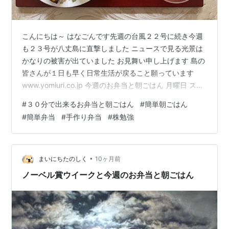
こんにちは～ はなごんです先週の台風２２号に続き今週
も２３号が八丈島に直撃しました ニュースで見る光景は
かなりの被害が出ていました お見舞い申し上げます 島の
皆さんが１日も早く日常生活が戻ること願っています
www.yomiuri.co.jp 今週のお弁当と朝ごはん 月曜日 スポ
ーツの日の朝ごはんです チョコ入りクロワッサンとバナ
#
３０分で出来るお弁当と朝ごはん
#
簡単朝ごはん
ナ・野菜ジュース・手作りヨーグルトにハチミツ・コー
#
簡単弁当
#
手作り弁当
#
株勉強
ヒー 火曜日 息子のお弁当🍱です 塩鮭・ゆで卵・ナスの
おひたし・きゅうりのピクルス 朝ごはんです クルミ入り
パン・オニオンスープ・野菜ジュース・手作りヨーグル
トにハチミツ・コーヒー 水曜日 弁当作りのない朝ごはん
•
まいにちたのしく
10ヶ月前
です チ…
ノーベル賞ウイークと今週のお弁当と朝ごはん