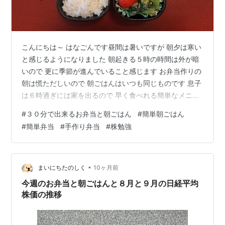
こんにちは～ はなごんです昼間は暑いですが 朝夕は寒い
と感じるようになりました 朝起きる５時の時間は外が暗
いので 更に季節が進んでいること感じます お弁当作りの
朝は慌ただしいので 朝ごはんはいつも同じものです 息子
は６時過ぎには家を出るので 早く食べれる簡単なメニュ
ーにしています 今週のお弁当と朝ごはん 月曜日 息子の
#
３０分で出来るお弁当と朝ごはん
#
簡単朝ごはん
お弁当🍱です 唐揚げ・ゆで卵・小松菜のおひたし・ミニ
#
簡単弁当
#
手作り弁当
#
株勉強
トマト 朝ごはんです クロワッサン卵サンド・ふかひれス
ープ・野菜ジュース・手作りヨーグルトにハチミツとベ
リー・コーヒー 火曜日 お弁当🍱です 鯛のムニエル・卵
焼き・鶏ももと野菜（玉ねぎ・ピーマン・パプリカ・人
•
まいにちたのしく
10ヶ月前
参・ナス）のトマト煮…
今週のお弁当と朝ごはんと８月と９月の日経平均
株価の推移