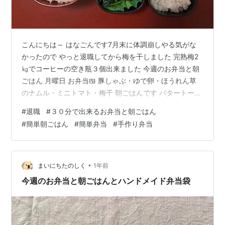
こんにちは～ はなごんです7月末に体調崩しやる気がな
かったので やっと退職してから梅を干しました 完熟梅2
㎏でコーヒーの空き瓶３個出来ました 今週のお弁当と朝
ごはん 月曜日 お弁当🍱 豚しゃぶ・ゆで卵・ほうれん草
のナムル・ミニトマト・梅干 朝ごはんです バタートース
トにブルーベリージャム・ミネストローネスープ・野菜
#
退職
#
３０分で出来るお弁当と朝ごはん
ジュース・手作りヨーグルトにハチミツ・コーヒー 火曜
#
簡単朝ごはん
#
簡単弁当
#
手作り弁当
日 出勤最後の日のお弁当🍱 塩鮭・ゆで卵・人参ラペ・ほ
うれん草のナムル・ミニトマト・梅干 朝ごはんです メロ
ンパン・揚げ茄子と豚肉の生姜スープ・野菜ジュース・
手作りヨーグルトにハチミツ・コーヒー 一人一人に挨拶
•
まいにちたのしく
1年前
回りが終わり帰り支度し…
今週のお弁当と朝ごはんとハンドメイド弁当袋