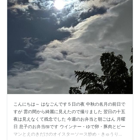
こんにちは～ はなごんです５日の夜 中秋の名月の前日で
すが 雲の間から綺麗に見えたので撮りました 翌日の十五
夜は見えなくて残念でした 今週のお弁当と朝ごはん 月曜
日 息子のお弁当🍱です ウインナー・ゆで卵・豚肉とピー
マンとえのきだけのオイスターソース炒め・きゅうりと