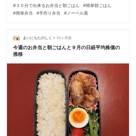
人参のピクルス・ミニトマト 朝ごはんです クルミ入りパ
#
３０分で出来るお弁当と朝ごはん
#
簡単朝ごはん
ン・オクラスープ・野菜ジュース・手作りヨーグルトに
#
簡単弁当
#
手作り弁当
#
ノーベル賞
ハチミツとキーウィ・コーヒー 坂口志文教授がノーベル
賞の生理学医学賞に決まりましたね 日本人として誇らし
いですね 病気の方々の励みや希望になることでしょう！
www.nikkei.com 火曜日 お弁当🍱です 唐揚げ・ゆで卵・
•
まいにちたのしく
10ヶ月前
サラ…
今週のお弁当と朝ごはんと９月の日経平均株価の
推移