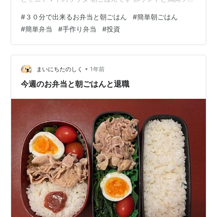
ーサンド・ミネストローネスープ・野菜ジュース・手作
#
３０分で出来るお弁当と朝ごはん
#
簡単朝ごはん
りヨーグルトにハチミツとベリー・コーヒー 火曜日 お弁
#
簡単弁当
#
手作り弁当
#
投資
当🍱 塩サバ・卵焼き・ほうれん草のナムル・ポテト・ミ
ニトマト 朝ごはんです 卵サンドとポテト・野菜スープ
（ベーコン・玉ねぎ・人参）・野菜ジュース・コーヒー
水曜日 朝ごはんです ご飯・味噌汁（薄揚げ・じゃがい
•
まいにちたのしく
1年前
も・ナス・ネギ）・ひき…
今週のお弁当と朝ごはんと退職