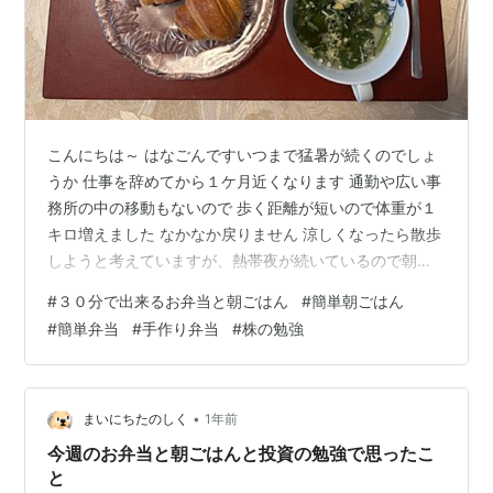
こんにちは～ はなごんですいつまで猛暑が続くのでしょ
うか 仕事を辞めてから１ケ月近くなります 通勤や広い事
務所の中の移動もないので 歩く距離が短いので体重が１
キロ増えました なかなか戻りません 涼しくなったら散歩
しようと考えていますが、熱帯夜が続いているので朝も
夜も暑いので続けられなくてストレッチくらいしかして
#
３０分で出来るお弁当と朝ごはん
#
簡単朝ごはん
ない状態で体重が増えるのも当然ですね 今週のお弁当と
#
簡単弁当
#
手作り弁当
#
株の勉強
朝ごはん 月曜日 息子は、健康診断で食事なしです！私の
朝ごはんです チョコ入りクロワッサン・オクラスープ・
野菜ジュース・手作りヨーグルトにハチミツとブルーベ
リー・コーヒー 火曜日 息子のお弁当🍱です オムレツ
•
まいにちたのしく
1年前
（牛コマ・玉ねぎ・人参・ピー…
今週のお弁当と朝ごはんと投資の勉強で思ったこ
と