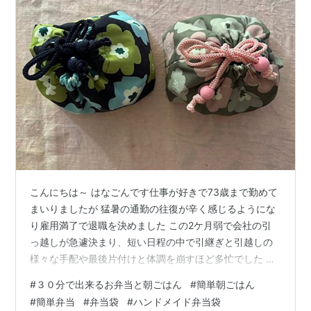
こんにちは～ はなごんです仕事が好きで73歳まで勤めて
まいりましたが 猛暑の通勤の往復が辛く感じるようにな
り雇用満了で退職を決めました この2ケ月弱で会社の引
っ越しが急遽決まり、短い日程の中で引継ぎと引越しの
様々な手配や最後片付けと体調を崩すほど多忙でした ４
日月曜日が会社出社の最後の日となりました 毎日お弁当
#
３０分で出来るお弁当と朝ごはん
#
簡単朝ごはん
を持参する仲間に 挨拶代わりに弁当袋を作りました 喜ん
#
簡単弁当
#
弁当袋
#
ハンドメイド弁当袋
でもらえると良いのですが… 中にお菓子などを入れまし