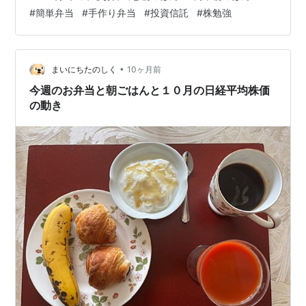
ーヒー 秋らしい空気に変わったので、台所に立った時に
#
簡単弁当
#
手作り弁当
#
投資信託
#
株勉強
綺麗な花で癒されるよう勝手口の前にコスモスなど秋の
花々を植えました。 台所から見た景色です。 火曜日 お
弁当🍱です エビとシイタケのソテー・ゆで卵・豚肉とナ
スとシイタケと厚揚げの炒め煮・ミニトマト 朝ごはんで
•
まいにちたのしく
10ヶ月前
す バターロールパン・オ…
今週のお弁当と朝ごはんと１０月の日経平均株価
の動き