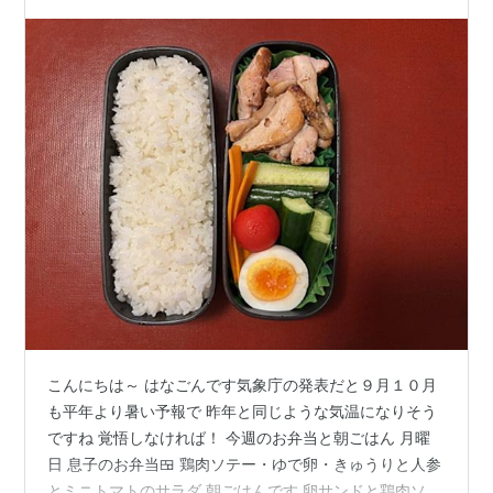
こんにちは～ はなごんです気象庁の発表だと９月１０月
も平年より暑い予報で 昨年と同じような気温になりそう
ですね 覚悟しなければ！ 今週のお弁当と朝ごはん 月曜
日 息子のお弁当🍱 鶏肉ソテー・ゆで卵・きゅうりと人参
とミニトマトのサラダ 朝ごはんです 卵サンドと鶏肉ソテ