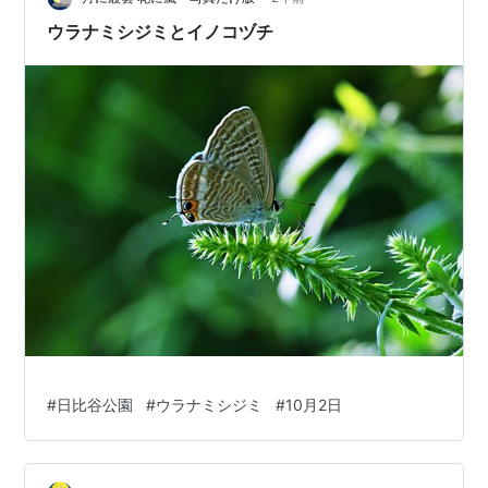
上…
ウラナミシジミとイノコヅチ
#
日比谷公園
#
ウラナミシジミ
#
10月2日