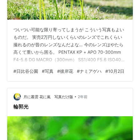
ついつい可能な限り寄ってしまうが こういう写真もよい
ものだ。 実売2万円しないくらいのレンズでこれくらい
撮れるのが昔のレンズなんだよな… 今のレンズはやたら
高くて重いから困る。 PENTAX KP + APO 70-300mm
F4-5.6 DG MACRO（300mm） SS1/400 F5.6 ISO400
一眼レフの時代、キヤノン・ニコンはレンズに手振れ補
#
日比谷公園
#
写真
#
彼岸花
#
ナミアゲハ
#
10月2日
正を搭載したのに対し、 コニカ・ミノルタとPENTAXは
ボディに手振れ補正を組み込んだ。 一眼レフが手振れ補
正を積んだのは1995年9月のことで、 EF75-300mm F4-
•
5.6 IS USMが最初である。 実はこの年7月、EOS …
月に叢雲 花に嵐 写真だけ版
2年前
輪郭光