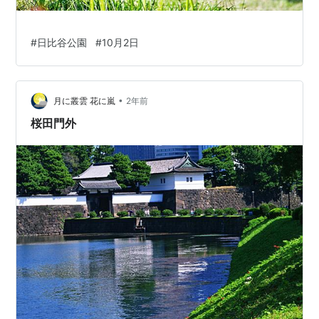
#
日比谷公園
#
10月2日
•
月に叢雲 花に嵐
2年前
桜田門外