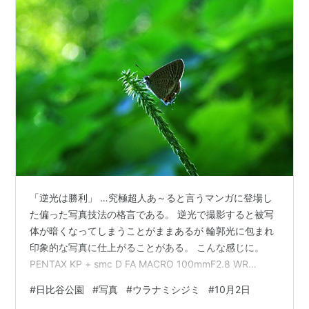
「逆光は勝利」 …究極超人あ～ると言うマンガに登場し
た偏った写真技法の格言である。 逆光で撮影すると被写
体が暗くなってしまうことがままあるが 輪郭光に包まれ
印象的な写真に仕上がることがある。 こんな感じに。
PENTAX KP + smc D FA MACRO 100mmF2.8 WR
SS1/160 F16 ISO800 ちょうど蝶の輪郭が光に取り巻か
#
日比谷公園
#
写真
#
ウラナミシジミ
#
10月2日
れているのが見えるだろうか。 究極超人あ～るは80年代