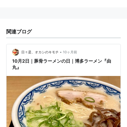
著名人
フィクション
はてなダイアラー・はてなスタッフ
関連ブログ
没
•
日々是、オカシのキモチ
10ヶ月前
出来事
10月2日｜豚骨ラーメンの日｜博多ラーメン『由
丸』
カレンダーキーワード
2004-10-02
2005-10-02
2006-10-02
2007-10-02
2008-10-02
2009-10-02