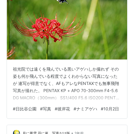
祖光院では遠くを飛んでいる黒いアゲハしか撮れず その
姿も何か飛んでいる程度でよくわからない写真になった
が 連写が得意でなく、AFもアレなPENTAXでも無事飛翔
写真が撮れた。 PENTAX KP + APO 70-300mm F4-5.6
DG MACRO（300mm） SS1/400 F5.6 ISO200 PENTAX
KPは2017年に発売された一眼レフであり、 ISO819200
#
日比谷公園
#
写真
#
彼岸花
#
ナミアゲハ
#
10月2日
まで撮影可能な高感度番長であった。 この写真はISOオ
ート、絞り優先で絞りを解放にして撮影している。 これ
で撮影すると、一般的に手振れしないシャッタースピー
•
ドに自動で設定される。 もし暗ければ、自動でISOが
月に叢雲 花に嵐 写真だけ版
2年前