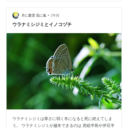
の漫画で 当時の高校の写真部（光画部と言う）の様子が
描かれたギャグマンガである。 もっとも写真技法に関す
•
る記述はほぼこの回くらいしかない。 そのほかには 「こ
月に叢雲 花に嵐
2年前
の世はなべて三分の一」 …黄金分…
ウラナミシジミとイノコヅチ
ウラナミシジミは寒さに弱く冬になると死に絶えてしま
う。 ウラナミシジミが越冬できるのは 房総半島や伊豆半