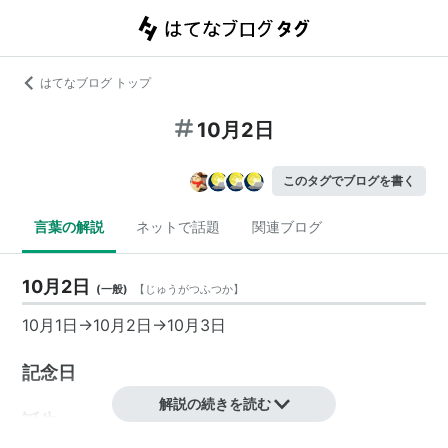
はてなブログ トップ
10月2日
このタグでブログを書く
言葉の解説
ネットで話題
関連ブログ
10月2日
(
一般
)
【
じゅうがつふつか
】
10月1日
→
10月2日
→
10月3日
記念日
解説の続きを読む
誕生