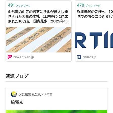
491
478
ブックマーク
ブックマーク
山形市の山寺の岩窟にサルが侵入し発
報道機関の皆様へ｜1
見された大量の木札 江戸時代に作成
見での司会につきまし
された10万点 国内最多（2025年10
月2日掲載）｜YBC NEWS NNN
news.ntv.co.jp
prtimes.jp
関連ブログ
•
月に叢雲 花に嵐
2年前
輪郭光