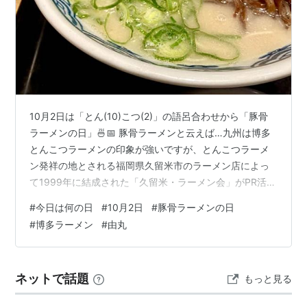
2010-10-02
参照
10月2日 - Wikipedia
10月2日 今日は何の日〜毎日が記念日〜
http://www.d4.dion.ne.jp/~warapon/data00/birth-
10月2日は「とん(10)こつ(2)」の語呂合わせから「豚骨
1002.htm
ラーメンの日」🍜📅 豚骨ラーメンと云えば…九州は博多
http://www.d4.dion.ne.jp/~warapon/data04/death
とんこつラーメンの印象が強いですが、とんこつラーメ
-1002.htm
ン発祥の地とされる福岡県久留米市のラーメン店によっ
http://www.d4.dion.ne.jp/~warapon/data02/media
て1999年に結成された「久留米・ラーメン会」がPR活動
-1002.htm
をするため、2015年に制定されました🍜📝 ＜日高屋のピ
#
今日は何の日
#
10月2日
#
豚骨ラーメンの日
リ辛とんこつねぎラーメン＞ 博多に初めて足を運んだ際
#
博多ラーメン
#
由丸
🚃、博多とんこつラーメンの美味しさに感動したのは、
*
リスト
：
リスト::○月○日
もう遠い昔のこと...😢 今や全国津々浦々🗾にある豚骨ラ
ーメン専門店ですが、今日と云う日に因んで昼休みにサ
ネットで話題
もっと見る
ッと食べ歩いたラーメン店から『博多らーめん由丸』(以
下、由丸)につい…