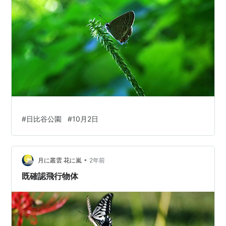
#
日比谷公園
#
10月2日
•
月に叢雲 花に嵐
2年前
既確認飛行物体