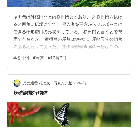
桜田門は外桜田門と内桜田門とがあり、 外桜田門を抜け
ると四角い広場に出て、 侵入者を三方からフルボッコに
できる枡形虎口の形状をしている。 桜田門と言うと警視
庁で有名だが、 彦根藩の屋敷はやや北、尾崎咢堂の銅像
のあるあたりであった。 井伊掃部頭直弼の一行はこの堀
に沿って桜田門に向かい襲撃された。 PENTAX KP +
#
桜田門
#
写真
#
10月2日
APO 70-300mm F4-5.6 DG MACRO（92mm）
SS1/200 F11 ISO200 この井伊直弼…和歌や茶道をよく
し、居合の達人でもある完璧超人だったが 安政7年3月3
•
日はちょうど雪が降っており、刀に雪除けをつけていた
月に叢雲 花に嵐 写真だけ版
2年前
ので 抜刀できなかったとも、襲撃時真っ…
既確認飛行物体