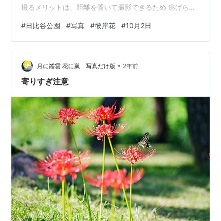
撮るメリットは、距離を置いて撮影できるため 逃げられ
にくい点である。 一方でデメリットはピントが薄いため
#
日比谷公園
#
写真
#
彼岸花
#
10月2日
なるべく薄くなったタイミングで撮影しないとボケる点
である。 そもそも彼岸花がかなり立体的だが… この写真
は真横から翅を閉じたところを狙ったのだが わずかに翅
•
を開いたために手前の翅がボケてしまった。 花の蜜を吸
月に叢雲 花に嵐 写真だけ版
2年前
いに来た蝶の撮影をする際、…
寄りすぎ注意