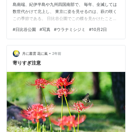
島南端、紀伊半島や九州四国南部で、 毎年、全滅しては
数世代かけて北上し、 東京に姿を見せるのは、萩の咲く
この季節である。 日比谷公園でこの蝶を見かけたことは
なかったが セセリに交じってイノコヅチで吸蜜してい
#
日比谷公園
#
写真
#
ウラナミシジミ
#
10月2日
た。 PENTAX KP + smc D FA MACRO 100mmF2.8 WR
SS1/160 F16 ISO1600 尾状突起のあたりにオレンジ色で
縁取られた 目玉があるがわずかに見える緑色が美しい。
•
月曜日は休みだったので ビーガンタコスをつくった。 具
月に叢雲 花に嵐
2年前
は大津屋さんのタコスシーズ…
寄りすぎ注意