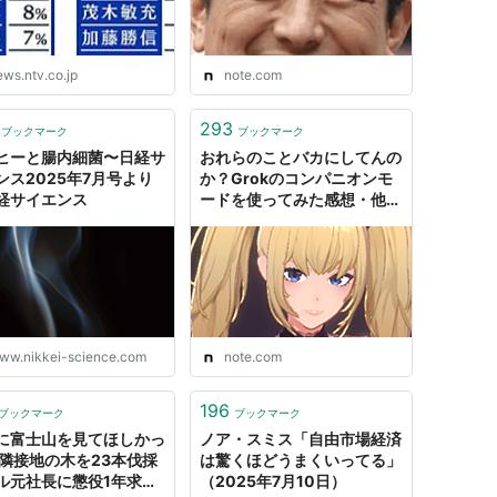
ews.ntv.co.jp
note.com
293
ブックマーク
ブックマーク
ヒーと腸内細菌〜日経サ
おれらのことバカにしてんの
ンス2025年7月号より
か？Grokのコンパニオンモ
経サイエンス
ードを使ってみた感想・他
（2025年7月14日の日記）
｜人間が大好き
ww.nikkei-science.com
note.com
196
ブックマーク
ブックマーク
に富士山を見てほしかっ
ノア・スミス「自由市場経済
 隣接地の木を23本伐採
は驚くほどうまくいってる」
ル元社長に懲役1年求刑
（2025年7月10日）