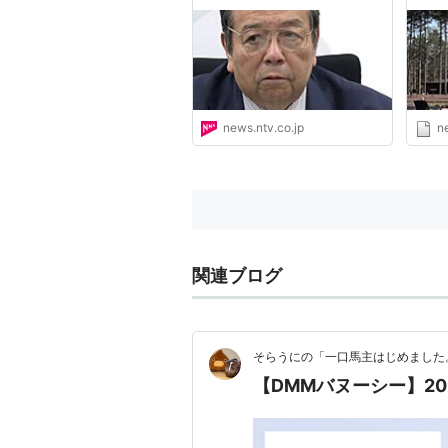
に疑念（2025年7月22日掲
山梨
載）｜日テレNEWS NNN
載）｜
news.ntv.co.jp
n
関連ブログ
そらうにの「一口馬主はじめました
【DMMバヌーシー】20