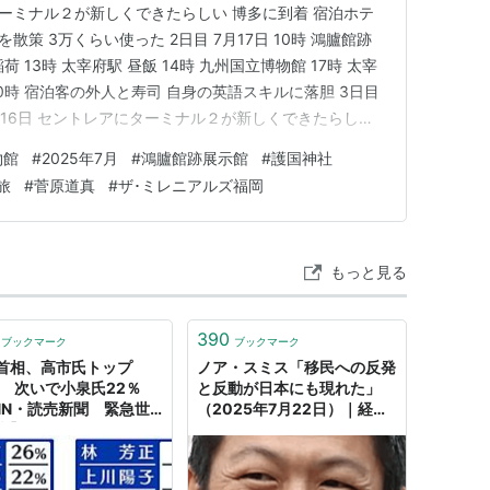
にターミナル２が新しくできたらしい 博多に到着 宿泊ホテ
散策 3万くらい使った 2日目 7月17日 10時 鴻臚館跡
稲荷 13時 太宰府駅 昼飯 14時 九州国立博物館 17時 太宰
20時 宿泊客の外人と寿司 自身の英語スキルに落胆 3日目
 7月16日 セントレアにターミナル２が新しくできたらしい
以降、格安航空はターミナル２から搭乗することになり、 今まで通
物館
#
2025年7月
#
鴻臚館跡展示館
#
護国神社
リアは通らずに…
旅
#
菅原道真
#
ザ･ミレニアルズ福岡
もっと見る
390
ブックマーク
ブックマーク
首相、高市氏トップ
ノア・スミス「移民への反発
％ 次いで小泉氏22％
と反動が日本にも現れた」
NN・読売新聞 緊急世
（2025年7月22日）｜経済
査】（2025年7月22日
学101
）｜日テレNEWS NNN