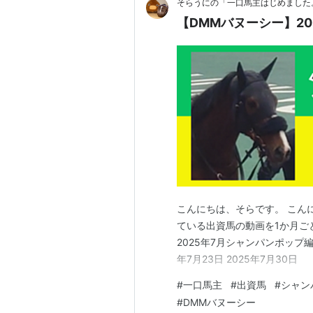
そらうにの「一口馬主はじめました
【DMMバヌーシー】2
こんにちは、そらです。 こん
ている出資馬の動画を1か月ご
2025年7月シャンパンポップ編！ 
年7月23日 2025年7月30日
#
一口馬主
#
出資馬
#
シャン
#
DMMバヌーシー