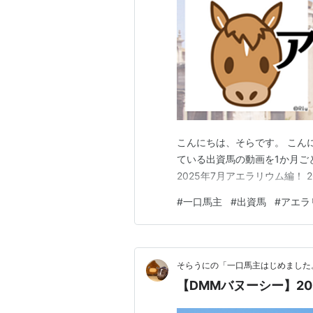
こんにちは、そらです。 こん
ている出資馬の動画を1か月ご
2025年7月アエラリウム編！ 2
#
一口馬主
#
出資馬
#
アエラ
そらうにの「一口馬主はじめました
【DMMバヌーシー】2