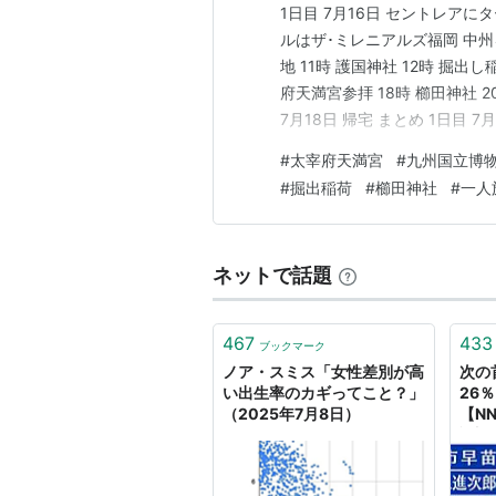
1日目 7月16日 セントレア
ルはザ･ミレニアルズ福岡 中州を
地 11時 護国神社 12時 掘出し
府天満宮参拝 18時 櫛田神社 
7月18日 帰宅 まとめ 1日目
prtimes.jp 2019年
#
太宰府天満宮
#
九州国立博
ってた商店街や温泉、土産物エ
#
掘出稲荷
#
櫛田神社
#
一人
ネットで話題
467
433
ブックマーク
ノア・スミス「女性差別が高
次の
い出生率のカギってこと？」
26
（2025年7月8日）
【N
論調
掲載