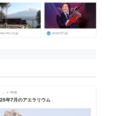
 （2025年7月8日掲
YBS NEWS NNN
ews.ntv.co.jp
econ101.jp
•
。」
1年前
25年7月のアエラリウム