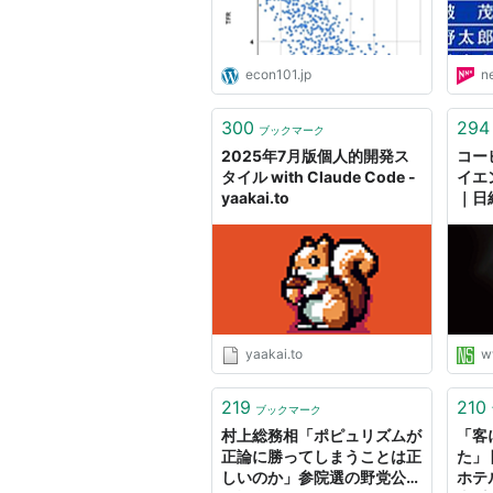
econ101.jp
n
300
294
ブックマーク
2025年7月版個人的開発ス
コー
タイル with Claude Code -
イエ
yaakai.to
｜日
yaakai.to
w
219
210
ブックマーク
村上総務相「ポピュリズムが
「客
正論に勝ってしまうことは正
た」
しいのか」参院選の野党公約
ホテ