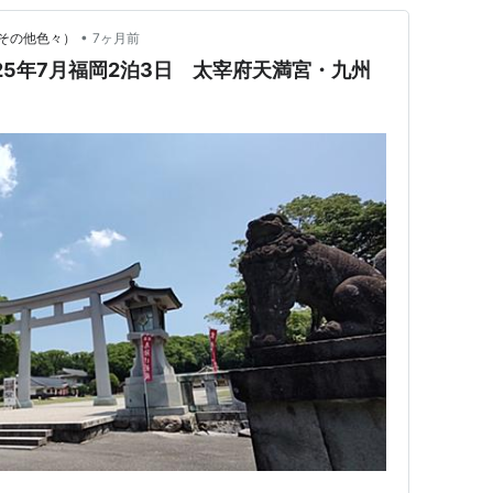
•
その他色々）
7ヶ月前
25年7月福岡2泊3日 太宰府天満宮・九州