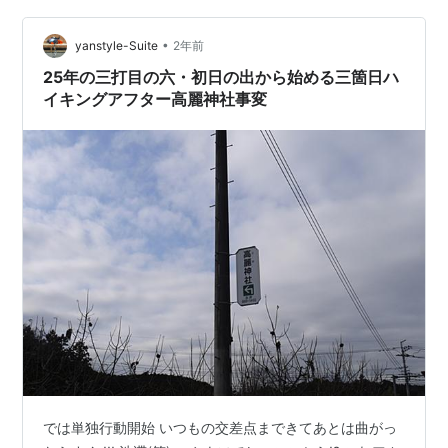
ークホース2作は amekimi-anime…
•
yanstyle-Suite
2年前
25年の三打目の六・初日の出から始める三箇日ハ
イキングアフター高麗神社事変
では単独行動開始 いつもの交差点まできてあとは曲がっ