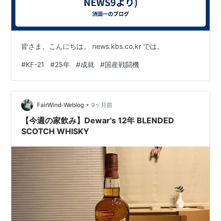
皆さま、こんにちは。 news.kbs.co.kr では。
#
KF-21
#
25年
#
成就
#
国産戦闘機
•
FairWind-Weblog
9ヶ月前
【今週の家飲み】Dewar's 12年 BLENDED
SCOTCH WHISKY