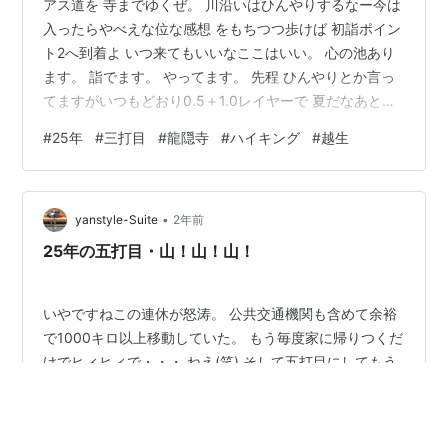
アス道を 寺までゆくぜ。 川沿いはひんやりするなー今は
入ったらやべえな位な感想 をもちつつ歩けば 初詣ポイン
ト2へ到着よ いつ来てもいいなここはいい。 心の池あり
ます。 詣でます。 やってます。 先程 ひんやりとか言っ
てますがいつもどおり0.5＋1.0レイヤーで 夏だなあと思
います だが しかしここの補給ポイントではあったかいの
#
25年
#
三打目
#
龍隠寺
#
ハイキング
#
越生
いくよ。 そりゃ冬だもんそうでしょ。 どっちだよでつづ
く(笑) ランキング参加中アウトドア
•
yanstyle-Suite
2年前
25年の五打目・山！山！山！
いやですねこの連休が怒涛。 公共交通機関も含めて余裕
で1000キロ以上移動していた。 もう毎度家に帰りつくだ
けでヒィヒィで・・・ ねえ(笑) そして五打目にしてもう
15日も経過しているので・・・ ねえ笑 はい めちゃくち
ゃいい天気。 と ある山です、そう山持ちのお知り合い様
三人目。 意外と仲良くなれるものです。 色々 山の事か
#
25年
#
五打目
#
山