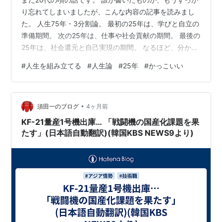
り忘れてしまいましたが、こんな内容の記事を読みまし
た。 人生75年・3分割論。 最初の25年は、学びと自立の
準備期間。 次の25年は、仕事や社会貢献の期間。 最後の
25年は、社会還元と自己実現の期間。 なるほど、分かり
やすい。 当時の僕は、妙に納得してしまい、 そして思っ
#
人生を組み立てる
#
人生論
#
25年
#
かっこいい
たのです。 「これ、 自分の人生設計にも使えるんじゃな
い？」と。 元々僕は、“3年あれば変われる”と思ってて、
仕事も、趣味も、人間関係も。 3年間、一心不乱に打ち
•
込めば、大抵のことは形になる！ さらに、僕の好きな
須田一のブログ
4ヶ月前
「守破離」という考え方。 まず学び、次に壊し、最後に
KF-21量産1号機出庫… 「戦闘機の国産化課題を果
自分のも…
たす」(日本語自動翻訳)(韓国KBS NEWS9より)