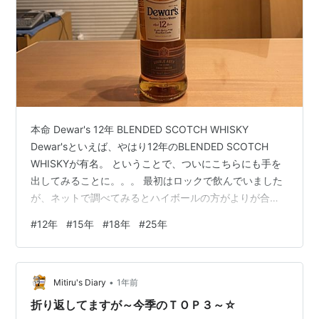
本命 Dewar's 12年 BLENDED SCOTCH WHISKY
Dewar'sといえば、やはり12年のBLENDED SCOTCH
WHISKYが有名。 ということで、ついにこちらにも手を
出してみることに。。。 最初はロックで飲んでいました
が、ネットで調べてみるとハイボールの方がよりが合う
とのこと。 Dewar's 12年 BLENDED SCOTCH WHISKY
#
12年
#
15年
#
18年
#
25年
そこで、早速ハイボールでいただいてみました。する
と、りんごというか、はちみつ系の香が、一層際立って
買いました。 確かに、こちらの方が良いかも。 ついつい
•
ガブ飲みしてしまいそうな感じ。 調べてみると、
Mitiru's Diary
1年前
Dewar'sにはj他…
折り返してますが～今季のＴＯＰ３～☆