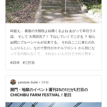
峠超え。 最後の大階段よ結構くるよね あがって本日ラス
詣。 そして 大周回完了！ 下山していくでござる ？ 知ら
ぬ間にブルーシールが出来てる。 それ位ここに来たの久
しぶりらしい、なので受付がホテルフロント から別にな
ってるの知らなくて。 それもいいんだけどそれに対する
フロントの答えが中々最低だった。 こっちは知らないか
#
25年
#
三打目
ら普通に聞いてるだけなのに。 言い方って大事よね、気
分を害するような言い回しは フロントマン失格だと思
う。 二人でそう感じたのだから間違いではないだろう。
•
単独ならもう別場所即行くが兄さんいるしまあいいやと
yanstyle-Suite
2年前
ここで風呂入るとする、まあそんな些細な事どうでもい
開門・地獄のイベント週刊25の1だがL打目の
いし。 別に 他の方々…
CHICHIBU FARM FESTIVAL！初日