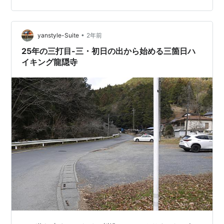
ン会場かな。 いろんなものが出店されてるのですがなん
か土地柄なのか あれもこれもお値打ちなものが多い。 こ
このイラストレーターさんは知り合いだったりする そし
•
yanstyle-Suite
2年前
て最奥は…
25年の三打目-三・初日の出から始める三箇日ハ
イキング龍隠寺