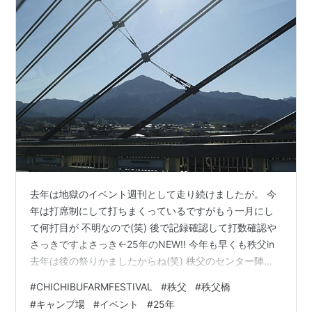
去年は地獄のイベント週刊として走り続けましたが。 今
年は打席制にして打ちまくっているですがもう一月にし
て何打目が 不明なので(笑) 後で記録確認して打数確認や
さっきですよさっき←25年のNEW!! 今年も早くも秩父in
去年は後の祭りかましたからね(笑) 秩父のセンター陣取
るこの橋の下に 本日のイベント会場が、つか橋の下にキ
#
CHICHIBUFARMFESTIVAL
#
秩父
#
秩父橋
ャンプ場あったんだ。 カフェ的レストランも完備 こうい
#
キャンプ場
#
イベント
#
25年
う感じか 敷地の至る所で展開してるんですがここがメイ