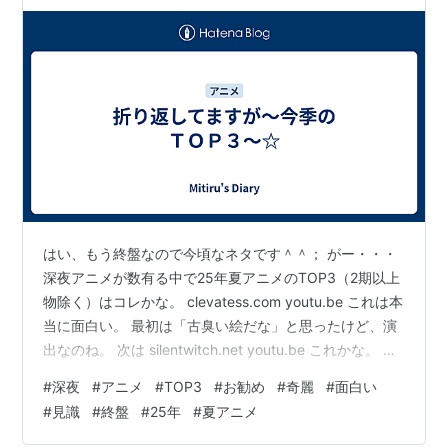
はい、もう終盤なので今頃なネタです＾＾； がー・・・
深夜アニメが数有る中で25年夏アニメのTOP3（2期以上
物除く）はコレかな。 clevatess.com youtu.be これは本
当に面白い。 最初は「古臭い絵だな」と思ったけど、演
出なのね。 次は silentwitch.net youtu.be これかな。 嫁
も好き。 ちょっと中弛み感が有りますが、作画も綺麗で
#
深夜
#
アニメ
#
TOP3
#
お勧め
#
奇麗
#
面白い
お勧め。 kaoruhana-anime.com youtu.be 3番目はこ
#
見識
#
終盤
#
25年
#
夏アニメ
れ。 毎回ちょっと「ウルッ」と感情が動く場面有り。 落
ち着いてみるにはお勧め。 んで、TOP3ではないけどダ