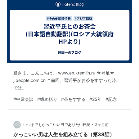
皆さま、こんにちは。 www.en.kremlin.ru ☆補足☆
j.people.com.cn ↑前回、習近平がお茶をすすった時。
では。
#
中露会談
#
締め括り
#
茶をすする
#
25年
#
記念
•
いつまでもかっこいい男でありたい日記
3ヶ月前
かっこいい男は人生を組み立てる（第38話）