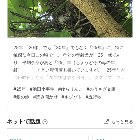
25年 「20年」でも「30年」でもなく「25年」に、特に
敏感な今日この頃です。 母との年齢差が「25」歳であ
り、平均余命があと「25」年（ちょうど今の母の年
齢）・・・ くどい程何度も書いていますが、「25年前が
つい昨日」なら「25年後はすぐ明日」。 グズグズ、ウダ
ウダしているヒマはない！と気持ちは焦るのに、何から
#
25年
#
池田小事件
#
ゆらりんこ
#
のうさぎ文庫
手を付けたらよいのか、いまだにわからない・・・とい
#
銀の鈴
#
読み聞かせ
#
キジバト
#
五行歌
う焦りの連鎖・・・ 今日は池田小事件から25年。 もうそ
んなに？と改めて事件の悲惨さを思い出しました。 娘た
ちが同年齢だったこともあり、親御さんはどんなに辛い
ネットで話題
もっと見る
だろうと、重苦しい気持ちになったことも・・・。 この
事件の後、娘たちの小学校…