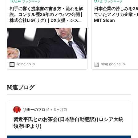
1024
972
ブックマーク
ブックマーク
相手に響く提案書の書き方・流れを解
日本企業の苦しみを2
説。コンサル歴25年のノウハウ公開 |
ていたアメリカ企業 - My 
株式会社LIG(リグ)｜DX支援・システ
MIT Sloan
ム開発・Web制作
liginc.co.jp
blog.goo.ne.jp
関連ブログ
•
須田一のブログ
3ヶ月前
習近平氏とのお茶会(日本語自動翻訳)(ロシア大統
領府HPより)