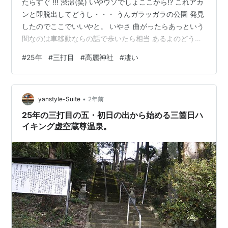
たらすぐ !!! 渋滞(笑) いやウソでしょここから!? これアカ
ンと即脱出してどうし・・・ うんガラッガラの公園 発見
したのでここでいいやと。 いやさ 曲がったらあっという
間なのは車移動ならの話で歩いたら相当 あるよのどうも
片道二キロ弱らしい。 ハイキング温泉スッキリからの往
#
25年
#
三打目
#
高麗神社
#
凄い
復四キロて(笑) こ んな所に子の権現案内が、いや25キロ
て（苦笑 年末にいったなー あとちょっとよ はいつい
た、ちゃんと表から入るから50ｍどころじゃない(笑) で
•
お賽銭行列もすごいので 参拝は奥之院的なとこで、そこ
yanstyle-Suite
2年前
もこだわりはない。 いやー初日じゃないのでここまで…
25年の三打目の五・初日の出から始める三箇日ハ
イキング虚空蔵尊温泉。