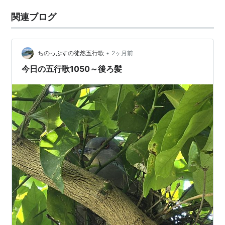
関連ブログ
•
ちのっぷすの徒然五行歌
2ヶ月前
今日の五行歌1050～後ろ髪