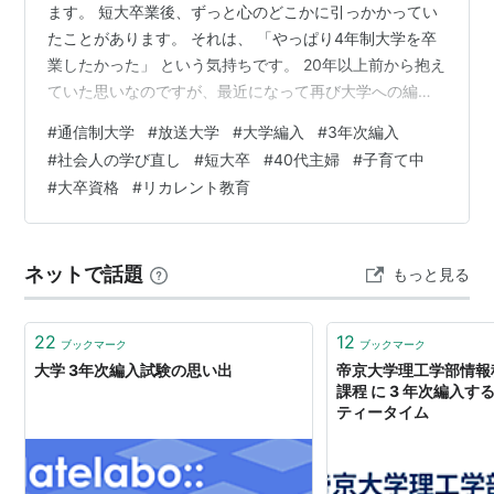
ます。 短大卒業後、ずっと心のどこかに引っかかってい
たことがあります。 それは、 「やっぱり4年制大学を卒
業したかった」 という気持ちです。 20年以上前から抱え
ていた思いなのですが、最近になって再び大学への編入
を真剣に考え始めました。 短大卒業と同時に編入したか
#
通信制大学
#
放送大学
#
大学編入
#
3年次編入
った なぜ今まで大学へ行かなかったのか 当時の保育士の
#
社会人の学び直し
#
短大卒
#
40代主婦
#
子育て中
給料では生活が精一杯だった 通信制大学も時間が取れな
#
大卒資格
#
リカレント教育
かった 思い切って異業種へ転職した 44歳、子育て中の
今、再び大学を考え始めた理由 通信制大学を調べてみた
学費とNISAで葛藤している まだ決めていないけれど、資
ネットで話題
もっと見る
料請求をして…
22
12
ブックマーク
ブックマーク
大学 3年次編入試験の思い出
帝京大学理工学部情報
課程 に 3 年次編入する
ティータイム