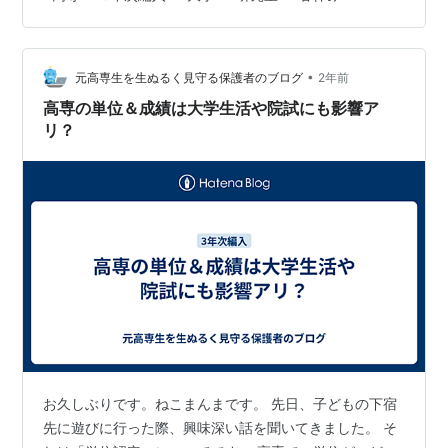
す。 読んでおいてほしい論文、様々なレクチャー、引継
ぎなどがあり、春休みでもやることはパンパン。 3月上
旬～中旬に研究室が決定することが多いかと思われます
•
が、 決定以降は毎日研究室に出勤になる可能性も高いそ
元高専生を生ぬるく見守る保護者のブログ
2年前
うです。 ですので、帰省や旅行の予定は研究室が決まる
高専の単位＆成績は大学生活や院試にも影響ア
前までに済ませておくのが無難か…
リ？
お久しぶりです。ねこまんまです。 先日、子どもの下宿
先に遊びに行った際、興味深い話を聞いてきました。 そ