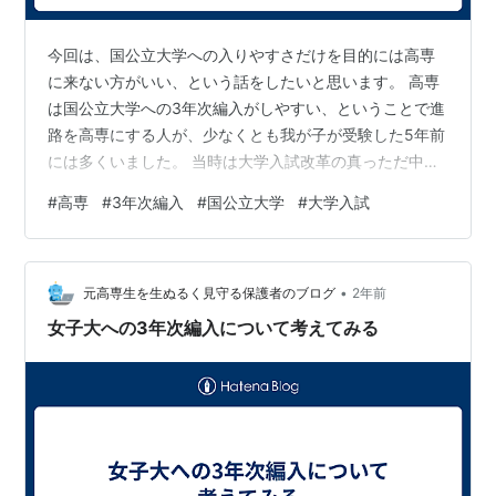
今回は、国公立大学への入りやすさだけを目的には高専
に来ない方がいい、という話をしたいと思います。 高専
は国公立大学への3年次編入がしやすい、ということで進
路を高専にする人が、少なくとも我が子が受験した5年前
には多くいました。 当時は大学入試改革の真っただ中
で、先が見えない状態。 しかも私立大学の定員厳格化も
#
高専
#
3年次編入
#
国公立大学
#
大学入試
あり、受験生にとってはかなり不利な状態だったので
す。 実際に高専に入学すると、モノづくりをする人はご
く少数で 編入の為の勉強をする人ばかりという状況が高
•
専には広がっていました。 高専がふつうの進学校化して
元高専生を生ぬるく見守る保護者のブログ
2年前
いる、と先生方がおっしゃるほど。 5年が経ち、いろい
女子大への3年次編入について考えてみる
ろと状況を見てきた結果、 高専から国…