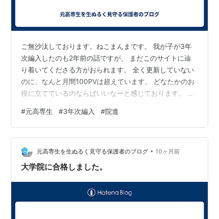
ご無沙汰しております。ねこまんまです。 我が子が3年
次編入したのも2年前の話ですが、 まだこのサイトに辿
り着いてくださる方がおられます。 全く更新していない
のに、なんと月間100PVは超えています。 どなたかのお
役に立てているのならばいいなーと感じております。 我
が子はこの4月に無事、大学院に進学し、修士1年生とな
#
元高専生
#
3年次編入
#
院進
りました。 研究が忙しく、滅多に帰省しません。 たまー
に我が家から通える範囲で学会やイベントがあるときに
実家に宿泊に来る、というかんじですね。 我が子には喘
•
息があるので、離れて暮らす親としてはそれがとても心
元高専生を生ぬるく見守る保護者のブログ
10ヶ月前
配。 朝、LINEを送るので、読んだらせめてスタンプして
大学院に合格しました。
ほしいとお願いしてい…