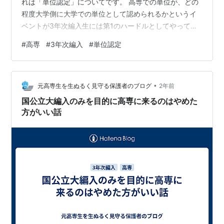
れは「単位認定」についてです。 高専での単位が、どの
程度大学側に大学での単位として認められるかというイ
ベントが3年次編入生には第1のハードルとしてやってき
ます。 正直、大学によってスタンスも異なるし、 同大学
#
高専
#
3年次編入
#
単位認定
内でも学部・学科によっても全然変わってくる。 要は、
認定してくれる人の匙加減によるところが大きいようで
す。 我が子は幸い高専での単位を80単位弱認められ、
•
通常の学部生と忙しさはほぼ変わらずにいられるようで
元高専生を生ぬるく見守る保護者のブログ
2年前
した。 大学でAという科目についての単位認定は、高専
国公立大編入のみを目的に高専に来るのはやめた
のBとCの科目を合わせたものと…
方がいい話