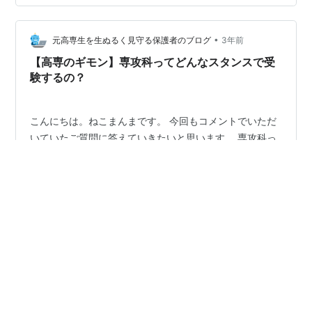
スケジュール・チェックリストの作成 ⑤ 提出書類のと
りまとめ ⑥ 出願を郵送で行う学校の手続き ⑦ 移動手
段＆ホテルの手配 ⑧ 面接練習 ① TOEICの申し込み
•
元高専生を生ぬるく見守る保護者のブログ
3年前
TOEICのスコア…
【高専のギモン】専攻科ってどんなスタンスで受
験するの？
こんにちは。ねこまんまです。 今回もコメントでいただ
いていたご質問に答えていきたいと思います。 専攻科っ
てどんなスタンスで受験するの？ あくまでわが子の周囲
の場合は…ですが、 1. 経済的な理由で国公立大学には行
けないが、もっと勉強を続けたい 2. 国公立大学のすべり
止め 3. 国公立大学に行くほどの学力はないが、専攻科に
#
高専
#
専攻科
#
3年次編入
行って勉強を続けたい 4. 大学院への進学を目指している
5. 現在続けている研究をこの環境で続けていきたい 同じ
国立高専機構の高専であっても、 学校によって専攻科の
•
スタンスはかなり異なります。 もしかしたら我が子が通
元高専生を生ぬるく見守る保護者のブログ
3年前
う某高専は、少し特殊かもしれません…。 わが子のお友
ROAD TO 大学3年次編入（クセ強めの国公立編）
達や先…