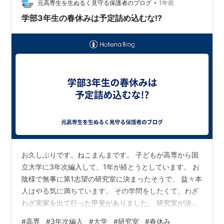
•
（これはどうなってるんかしらん） — ㌧㌧
元高専生を生ぬるく見守る保護者のブログ
1年前
(@Tonton0ten…
学部3年生の春休みは予定詰め込むな!?
お久しぶりです。ねこまんまです。 子どもが高専から国
立大学に3年次編入して、1年が経とうとしています。 お
陰様で無事に第1志望の研究室に決まったそうで、 益々本
人はやる気に満ちています。 その学問をしたくて、わざ
わざ実家を出て行った甲斐がありました。 研究室が決ま
ると、さっそくもう研究室での活動が始まったそうで
#
高専
#
3年次編入
#
大学
#
研究室
#
春休み