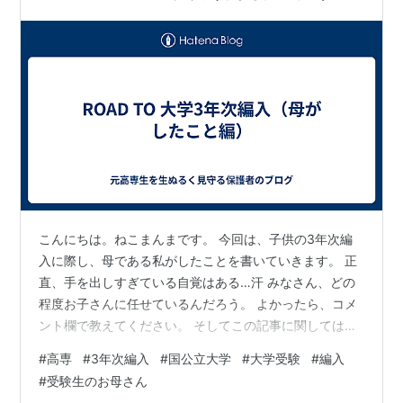
ました。 高専から3年次…
こんにちは。ねこまんまです。 今回は、子供の3年次編
入に際し、母である私がしたことを書いていきます。 正
直、手を出しすぎている自覚はある…汗 みなさん、どの
程度お子さんに任せているんだろう。 よかったら、コメ
ント欄で教えてください。 そしてこの記事に関しては、
こういう家庭もあるよ、程度にご覧ください。 ①
#
高専
#
3年次編入
#
国公立大学
#
大学受験
#
編入
TOEICの申し込み ② 本人が見つけた受験校以外の候補
#
受験生のお母さん
校の洗い出し ③ 募集要項や願書の取り寄せ ④ 各校の