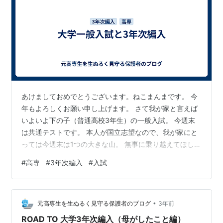
あけましておめでとうございます。ねこまんまです。 今
年もよろしくお願い申し上げます。 さて我が家と言えば
いよいよ下の子（普通高校3年生）の一般入試。 今週末
は共通テストです。 本人が国立志望なので、我が家にと
っては今週末は1つの大きな山。 無事に乗り越えてほしい
ものです。 上の子（高専生）の3年次編入の時と比べる
#
高専
#
3年次編入
#
入試
と 親としてはすごく気持ち的には楽だな、と気が付きま
した。 恐らくなんですが 一般入試の場合は ・大学のラ
ンクが幅広いので、すべり止めがわかりやすい ・模試な
•
どで全受験生の中での立ち位置がわかる ・受験に関する
元高専生を生ぬるく見守る保護者のブログ
3年前
情報が多い というのが、気持ちが楽な理由なのだと思い
ROAD TO 大学3年次編入（母がしたこと編）