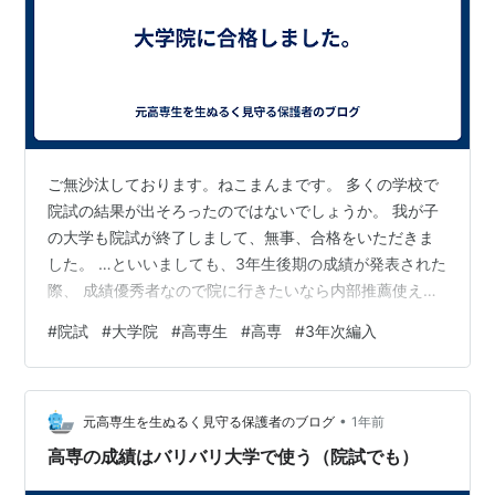
ご無沙汰しております。ねこまんまです。 多くの学校で
院試の結果が出そろったのではないでしょうか。 我が子
の大学も院試が終了しまして、無事、合格をいただきま
した。 …といいましても、3年生後期の成績が発表された
際、 成績優秀者なので院に行きたいなら内部推薦使える
よ、というお知らせが来ており、 春には既に、ほぼ合格
#
院試
#
大学院
#
高専生
#
高専
#
3年次編入
が決まっている状態。 試験も一般とは異なり、内部推薦
は形式上のものであったので 落ちる心配はないとのこと
でした。 3年次編入合格後も、本人は気を抜かずに成績
•
を整えていました。 内部推薦の判定では、高専での成績
元高専生を生ぬるく見守る保護者のブログ
1年前
も使われたので、 努力が院試にも活きたので良かったな
高専の成績はバリバリ大学で使う（院試でも）
ぁと思います。 現在、このブ…