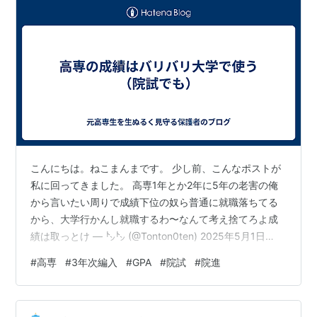
こんにちは。ねこまんまです。 少し前、こんなポストが
私に回ってきました。 高専1年とか2年に5年の老害の俺
から言いたい周りで成績下位の奴ら普通に就職落ちてる
から、大学行かんし就職するわ〜なんて考え捨てろよ成
績は取っとけ — ㌧㌧ (@Tonton0ten) 2025年5月1日
https://x.com/Tonton0ten/status/1917926434582249
#
高専
#
3年次編入
#
GPA
#
院試
#
院進
592 成績取るに越したことない就職進学、どの道に進む
にしても関わってくること多すぎるあと俺知らんけど4、
5年の成績って編入して院試で推薦の時とかも使うんかも