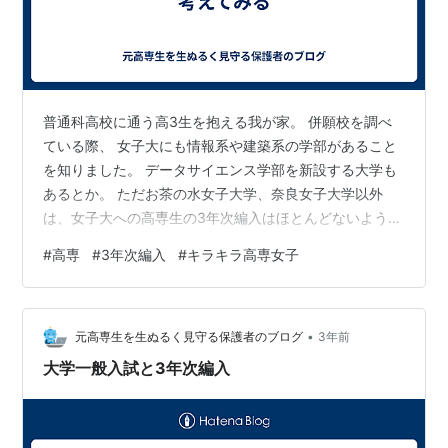
普通科高校に通う高3生を抱える我が家。 併願校を調べ
ている際、 女子大にも情報系や建築系の学部があること
を知りました。 データサイエンス学部を新設する大学も
あるとか。 ただお茶の水女子大学、奈良女子大学以外
は、女子大への高専生の3年次編入はほとんどないようで
すね。 お茶女・奈良女の国立大学は、今まではバイオ系
#
高専
#
3年次編入
#
キラキラ高専女子
の学部の編入がメインだったようですが、工学部が新設
されたのでこちらは編入が増えそう。 私立の女子大の場
合、 あまりそもそも3年次編入が積極的ではない上に、
•
普通の工学系大学と比べると授業の内容がかなりライト
元高専生を生ぬるく見守る保護者のブログ
3年前
なのもあり あまり需要がないのでしょうね…。 女子大の
大学一般入試と3年次編入
場合は、理系学部は家政学部から…