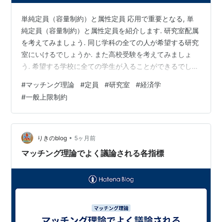
単純定員（容量制約）と属性定員 応用で重要となる, 単
純定員（容量制約）と属性定員を紹介します. 研究室配属
を考えてみましょう. 同じ学科の全ての人が希望する研究
室にいけるでしょうか. また高校受験を考えてみましょ
う. 希望する学校に全ての学生が入ることができるでしょ
うか. 直感では無理そうですよね. それはなぜかというと,
#
マッチング理論
#
定員
#
研究室
#
経済学
研究室や学校には定員が設けられているからです. 定員を
#
一般上限制約
オーバーしてしまうと, 学生の面倒を見切ることができな
くなります. そのため定員が設けられており, その結果, 全
ての学生が希望する研究室や学校に入ることはできない
んですね. マッチング理論の本質は, 限りある定員にど…
•
りきのblog
5ヶ月前
マッチング理論でよく議論される各指標