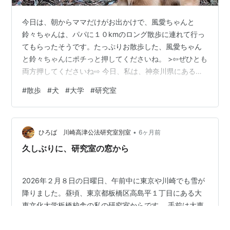
今日は、朝からママだけがお出かけで、風愛ちゃんと
鈴々ちゃんは、パパに１０kmのロング散歩に連れて行っ
てもらったそうです。たっぷりお散歩した、風愛ちゃん
と鈴々ちゃんにポチっと押してくださいね。 >⇦ぜひとも
両方押してくださいね⇨ 今日、私は、神奈川県にある日
本大学の生物資源学部へお出かけしていました。 私たち
#
散歩
#
犬
#
大学
#
研究室
のゼミの教授だった眞邉先生の研究室終いがあり、そち
らにお邪魔していたんです。 この日大のキャンパスの風
景も、もう見ることがないかもしれない・・・。 なんて
•
思うと、ちょっと寂しい気にもなります。 まだまだ指導
ひろば 川崎高津公法研究室別室
6ヶ月前
していただきたいので、オンラインの修了生ゼミは、こ
久しぶりに、研究室の窓から
れからも続くといいなぁと思っています…