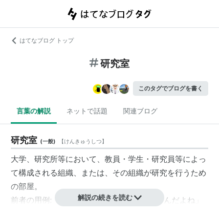
はてなブログ トップ
研究室
このタグでブログを書く
言葉の解説
ネットで話題
関連ブログ
研究室
(
一般
)
【
けんきゅうしつ
】
大学、研究所等において、教員・学生・研究員等によっ
て構成される組織、または、その組織が研究を行うため
の部屋。
解説の続きを読む
前者の用例: 「うちの研究室、教授が厳しいんだよね」
後者の用例: 「今日は研究室に泊まるよ」