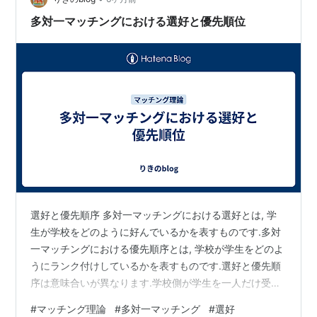
敵だったので、全文引用させていただきます。 その前
多対一マッチングにおける選好と優先順位
に、主催から一つだけ感想。今回の話の…
選好と優先順序 多対一マッチングにおける選好とは, 学
生が学校をどのように好んでいるかを表すものです.多対
一マッチングにおける優先順序とは, 学校が学生をどのよ
うにランク付けしているかを表すものです.選好と優先順
序は意味合いが異なります.学校側が学生を一人だけ受け
入れるなら誰を優先するかを表すのが優先順序といえま
#
マッチング理論
#
多対一マッチング
#
選好
す.一方で, 学校側で選好を定義するには, 学生の部分集合