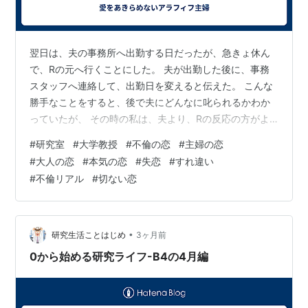
翌日は、夫の事務所へ出勤する日だったが、急きょ休ん
で、Rの元へ行くことにした。 夫が出勤した後に、事務
スタッフへ連絡して、出勤日を変えると伝えた。 こんな
勝手なことをすると、後で夫にどんなに叱られるかわか
っていたが、 その時の私は、夫より、Rの反応の方がよ
ほど恐かった。 飛び乗った電車がやけにのろく感じた。
#
研究室
#
大学教授
#
不倫の恋
#
主婦の恋
1時間ほどしてようやく、Rが勤める大学の最寄駅に着い
#
大人の恋
#
本気の恋
#
失恋
#
すれ違い
た。 私は弾丸のように電車から飛び出すと、彼の研究室
#
不倫リアル
#
切ない恋
がある校舎まで走った。 Rが、1階のロビーまで迎えに来
てくれた。 エレベーターの扉が開き、彼の顔を見たとた
ん、私は、予想よりかなり悪い状態だと察した。 彼は、
扉を手で押さえて、「どうぞ」…
•
研究生活ことはじめ
3ヶ月前
0から始める研究ライフ-B4の4月編