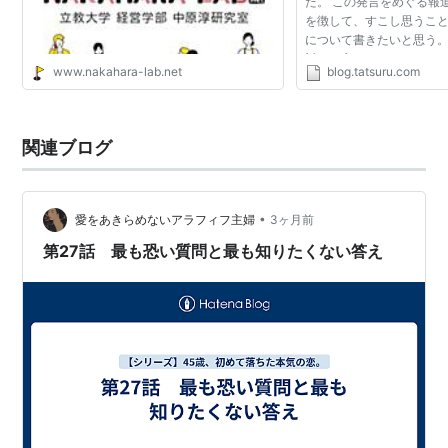
た。 この発言をめぐる報
を徴して、すこし思うこ
について書きたいと思う。
対して言ったことは、そ
www.nakahara-lab.net
blog.tatsuru.com
みるなら、ご本人も言い
「問題はなかった」...
関連ブログ
•
愛をあきらめないアラフィフ主婦
3ヶ月前
第27話 最も恐い質問と最も知りたくない答え