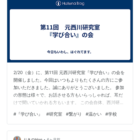
2/20（金）に、第11回 元西川研究室『学び合い』の会を
開催しました。今回はいつもよりもたくさんの方にご参
加いただきました。誠にありがとうございました。 参加
の形態は様々で、お話させる方もいらっしゃれば、耳だ
けで聞いていかれる方もいます。 この会自体、西川研究
室のように大枠の趣旨はあれど、各々がそれに向かって
#
『学び合い』
#
研究室
#
繋がり
#
温かい
#
学校
他者と折り合いをつけて、人の力を借りて自分の課題を
解決することにつながる、ということを求めての会。参
加形態、話す内容は、自由です。 今回は、一緒に会を開
•
催してくれている元研究室の仲間の振り返りブログが素
りきのblog
6ヶ月前