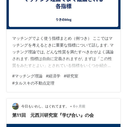
マッチングでよく使う指標まとめ（例つき） ここではマ
ッチングを考えるときに重要な指標について話します. マ
ッチング理論では, どんな性質を満たすべきかがよく議論
されます. 指標は自由に定義されますが, まずは「この性
質をみたすとよい」とされている指標をいくつか紹介し
ます. 初めに, マッチング理論でよく使われる 実行可能
#
マッチング理論
#
経済学
#
研究室
（feasible） 個人合理的（IR） 公平性（fair） 無駄のな
#
タルスキの不動点定理
さ（non-wasteful） （A の中で）学生最適（student-
optimal in A） 効率的（Pareto efficient） を紹介します.
定義実行可能 マッチングが各学校の定員内におさま…
•
今日もいわし、はぐれてます。
6ヶ月前
第11回 元西川研究室『学び合い』の会