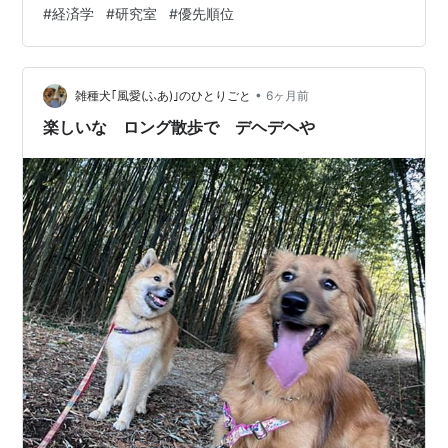
#
経済学
#
研究室
#
優先順位
に対して好みを持っている必要があります.なぜなら考え
ている対象が多対一マッチングであり, 学校は複数の学生
を受け入れるためです.そのため, 学校が学生に対する選
好を考えるのは複雑になりがちなので, 優先順位（一人だ
•
雑種犬｢風愛(ふあ)｣のひとりごと
6ヶ月前
けの選好）に制…
楽しいな ロング散歩で デヘデヘや