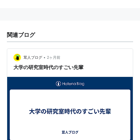
大学専任教師、大学院生の各々に与えられる校内の私
室。８畳から１０畳程度。文系と理系では研究の様子が
大きく異なり、理系では試薬・実験器具が大きなスペー
関連ブログ
スを占める一方、文系では書籍が大量に積まれている。
住み着いて生活を始める学生もいる。
現在はほぼ定員一杯の院生を入学させていることもあ
•
茸人ブログ
2ヶ月前
り、基本的には個室ではなく大部屋である。さらには個
大学の研究室時代のすごい先輩
人机が与えられず、図書館のカレルで研究する、という
環境にある院生もいる。文系の研究室では、院生一人一
人に個室が与えられる場合もある。
なお、大学の教員に研究室があるのは、文部科学省令の
大学設置基準でその設置が義務づけられているためであ
るが、そこには個室を与えなければならない、という文
言はひとつもない。教員の研究室も相部屋という大学や
短大もある。