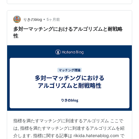
ミ室や『学び合い』の会、授業の参観などで会話してい
たメンバーと、今度は自分の体験をもとに語り合えるよ
うになった。 その環境が、オンラインによって保証され
•
りきのblog
5ヶ月前
ている。 これは、それぞれの一ヶ…
多対一マッチングにおけるアルゴリズムと耐戦略
性
指標を満たすマッチングに到達するアルゴリズム ここで
は, 指標を満たすマッチングに到達するアルゴリズムを紹
介します. 指標に関する記事は rikida.hatenablog.com で