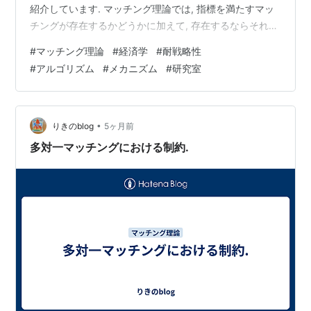
紹介しています. マッチング理論では, 指標を満たすマッ
チングが存在するかどうかに加えて, 存在するならそれを
どのように見つけるかが大事になっています. 私が学部時
#
マッチング理論
#
経済学
#
耐戦略性
代に学んでいた数学（例えば微分方程式やブラウワーの
#
アルゴリズム
#
メカニズム
#
研究室
不動点定理など）は, 存在だけを証明することが多く, 実
際に求める手順まではやらない（もしくはできない）こ
ともよくありました（多分）. しかしマッチング理論では
「求める手順」も重要になります. ポイント…
•
りきのblog
5ヶ月前
多対一マッチングにおける制約.