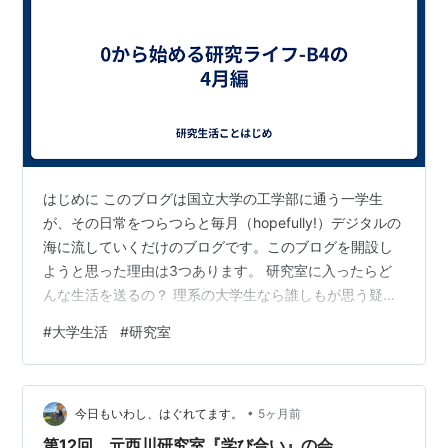
はじめに このブログは国立大学の工学部に通う一学生
が、その日常をつらつらと毎月（hopefully!）デジタルの
海に流していくだけのブログです。このブログを開設し
ようと思った理由は3つあります。 研究室に入ったらど
んな生活を送るの？ 理系の大学生なら誰しもが思う疑問
だと思います。学部によって3年の後期、もしくは4年の
#
大学生活
#
研究室
前期から卒業研究のために研究室配属になると思いま
す。ネットに落ちている情報を集めようと思っても、
「研究室選びのコツはこれ！」系の事前情報だったり、
•
「卒論書くために○徹した！！」等の修了時の不幸自慢
今日もいわし、はぐれてます。
5ヶ月前
がはびこっているものが見受けられます。また、研究室
第12回 元西川研究室『学び合い』の会