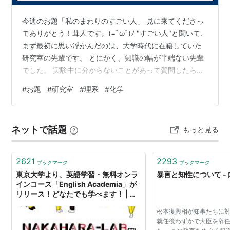
原則として、教授・准教授一人につき大学院生３人とり
指導教官とする。
今週のお題「私のまわりのすごい人」 見に来てくださっ
てありがとう！茸人です。(=ﾟωﾟ)ﾉ "すごい人"と聞いて、
関連語: 研究、研究者、ラボ、象牙の塔、大学院
まず最初に思い浮かんだのは、大学時代に在籍していた
研究室の先輩です。 とにかく、知識の幅が半端ない先輩
でした。 実験中に分からないことがあって質問したら
グリンネルの研究成功マニュアル 科
学研究のとらえ方と研究者になるため
「その条件だと○○だから△△で～……」と的確なアドバ
#
お題
#
研究室
#
理系
#
化学
の指針 [ フレデリック・グリンネル ]
イスをくださったり、NMR (核磁気共鳴。合成したモノ
がどんなモノかを調べる測定機器)のチャートをパッと見
ジャンル:
本・雑誌・コミック
>
科学・医
学・技術
>
自然科学全般
ただけで「ここのピークは○○で、ここのピークは△△
ショップ:
楽天ブックス
ネットで話題
もっと見る
の残留で……目的物のピークはココとココで……」と一発
価格:
3,300円
で分かったり。有用な論文サイトや、ためになる参考
書・教科書も沢山教えてくだ…
2621
2293
ブックマーク
ブックマーク
[rakuten:book:10697202:detail]
東京大学より、英語学習・無料オンラ
暴言と知性について -
インコース「English Academia」が
リリース！どなたでも学べます！ | 立
教大学 経営学部 中原淳研究室 - 大人の
松本復興相が知事たちに
学びを科学する | NAKAHARA-
就任後わずかで大臣を辞
LAB.net