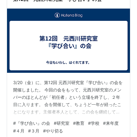
見学に行っても1年の流れをざっくり説…
3/20（金）に、第12回 元西川研究室『学び合い』の会を
開催しました。 今回の会をもって、元西川研究室のメン
バーのほとんどが「初任者」という立場を終了し、２年
目に入ります。 会を開催して、ちょうど一年が経ったこ
とになります。主催者本人として、この会を継続してい
く価値を強く実感しています。 この会には、元西川研究
#
『学び合い』の会
#
研究室
#
教育
#
学校
#
来年度
室の卒業・修了生の方が多く来られます。そのつながり
#
４月
#
３月
#
やり切る
が続いていくことに、とても価値を感じます。 あの時ゼ