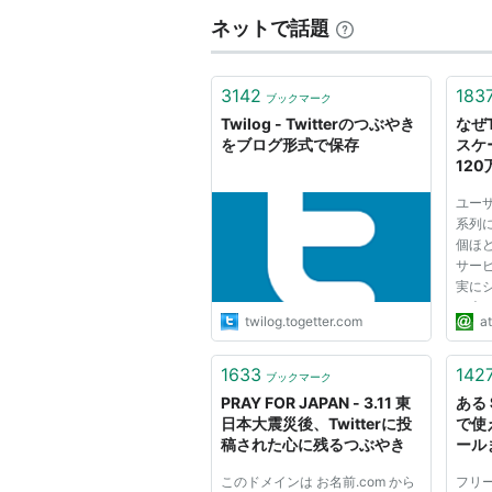
ネットで話題
3142
183
ブックマーク
Twilog - Twitterのつぶやき
なぜT
をブログ形式で保存
スケ
12
Twi
ユー
IT
系列に
個ほど
サー
実に
に大
twilog.togetter.com
at
わっ
億件を
ッセー
1633
142
ブックマーク
し、
PRAY FOR JAPAN - 3.11 東
ある
すソ...
日本大震災後、Twitterに投
で使
稿された心に残るつぶやき
ール
このドメインは お名前.com から
フリ