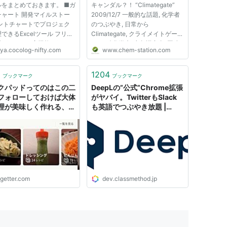
ルをまとめておきます。 ■ガ
キャンダル？！ “Climategate”
チャート 開発マイルストー
2009/12/7 一般的な話題, 化学者
ガントチャートでプロジェク
のつぶやき, 日常から
できるExcelツール フリー
Climategate, クライメイトゲー
思えないほど高機能 ガント
ト, 二酸化炭素, 京都議定書, 国連
nya.cocolog-nifty.com
www.chem-station.com
トforExcel・・・シェアウ
機構変動枠組条約会議, 温暖化, Ｃ
になりました こちらもガン
ＯＰ１５ 投稿者: StarryNight 既
ャートでプロジェクト管理で
に海外のメディアでは大きく取り
1
1204
ブックマーク
ブックマーク
xcelツール スケジュール
上げられており、日本でも数々の
クパッドってのはこの二
DeepLの”公式”Chrome拡張
サイ...
フォローしておけば大体
がヤバイ。TwitterもSlack
理が美味しく作れる、と
も英語でつぶやき放題 |
有益なつぶやきに「わか
DevelopersIO
の声…他にもオススメ
 Togetter
ogetter.com
dev.classmethod.jp