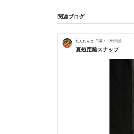
粒谷木中学校
関連ブログ
英語では名詞で "Tweet" であり
•
たんたんと..日常
12時間前
夏短距離スナップ