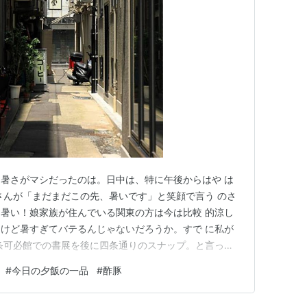
暑さがマシだったのは。日中は、特に午後からはや は
さんが「まだまだこの先、暑いです」と笑顔で言う のさ
暑い！娘家族が住んでいる関東の方は今は比較 的涼し
けど暑すぎてバテるんじゃないだろうか。すで に私が
条可必館での書展を後に四条通りのスナップ。と言って
気な金魚のワンピ。子供の浴衣生地っぽい。 切り通し
#
今日の夕飯の一品
#
酢豚
も通う喫茶店。カラフルなフルーツゼリーがショーケ ー
たことあるが懐かしい感…