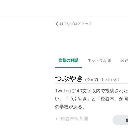
はてなブログ トップ
言葉の解説
ネットで話題
関
つぶやき
(
ウェブ
)
【
つぶやき
】
Twitterに140文字以内で投稿さ
い。「
つぶやき
」と「粒谷木」が同
の学校がある。
粒谷木保育園
粒谷木第１小学校