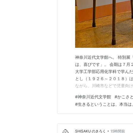
神奈川近代文学館へ。 特別展
は、喜びです」。 会期は７月
大学工学部応用化学科で学ん
とし（１９２６～２０１８）は
ながら、川崎市などで児童向
た。 二足の草鞋を履きながら
#
神奈川近代文学館
#
かこさ
どを発表し、１９７３年に４
#
生きるということは、本当は
おこなった。 https://www.ka
•
SHISAKU のきろく
15時間前