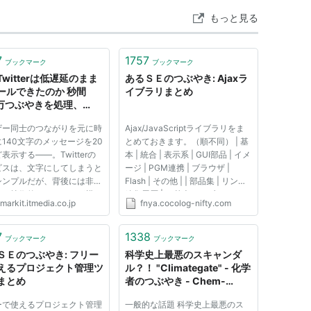
もっと見る
7
1757
ブックマーク
ブックマーク
witterは低遅延のまま
あるＳＥのつぶやき: Ajaxラ
ールできたのか 秒間
イブラリまとめ
0万つぶやきを処理、
tterシステムの“今” − ＠
ザー同士のつながりを元に時
Ajax/JavaScriptライブラリをま
140文字のメッセージを20
とめておきます。（順不同） | 基
表示する――。Twitterの
本 | 統合 | 表示系 | GUI部品 | イメ
ビスは、文字にしてしまうと
ージ | PGM連携 | ブラウザ |
シンプルだが、背後には非常
Flash | その他 | | 部品集 | リンク |
きな技術的チャレンジが横た
編集履歴 | ・基本ライブラリ
markit.itmedia.co.jp
fnya.cocolog-nifty.com
ている。つぶやき数は月間10
・・・Ajax開発のベースになるも
突破、Twitterを流れるメ
の ↑TOP prototype.js 超メジャ
ジ数は秒間120万にも達
ーなAjaxライブラリ prototype.js
7
1338
ブックマーク
ブックマーク
ユーザー同士のつながりを表
の開発者向けメモ p...
ＳＥのつぶやき: フリー
科学史上最悪のスキャンダ
えるプロジェクト管理ツ
ル？！ "Climategate" - 化学
まとめ
者のつぶやき - Chem-
Station
ーで使えるプロジェクト管理
一般的な話題 科学史上最悪のス