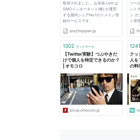
取得されました。 お名前.com は
ツー
GMOインターネット(株) が運営
ント
する国内シェアNo.1のドメイン登
ン 
録サービスです。
ト管理
とは
prayforjapan.jp
f
チャー
ェア
トチ
1302
124
ブックマーク
きるE
【Twitter実験】つぶやきだ
クッ
の...
けで個人を特定できるのか？
人を
| オモコロ
の料
いう
る」
色々 -
picup.omocoro.jp
t