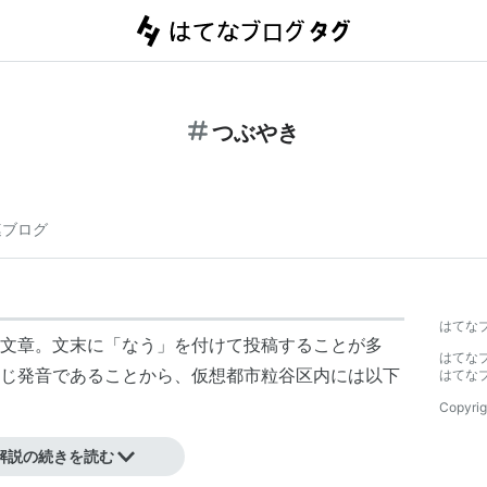
つぶやき
連ブログ
はてな
れた文章。文末に「
なう
」を付けて投稿することが多
はてな
じ発音であることから、仮想都市
粒谷区
内には以下
はてな
Copyrig
解説の続きを読む