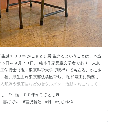
「生誕１００年 かこさとし展 生きるということは、本当
２５日～９月２３日。 絵本作家児童文学者であり、東京
だ工学博士（現・東京科学大学で取得）でもある、かこさ
、福井県生まれ東京都板橋区育ち。 昭和電工に勤務し
け人形劇や紙芝居などのセツルメント活動をおこなってい
「だるまちゃんシリーズ」や「からすのパンやさん」な
とし
#
生誕１００年かこさとし展
７歳で昭和電工を退社したのちは、フリーで多彩な活動を
、喜びです
#
宮沢賢治
#
月
#
つぶやき
nab…