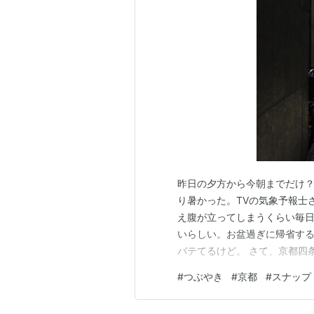
昨日の夕方から今朝までだけ？
り暑かった。TVの気象予報士
え腹が立ってしまうくらい毎日
いらしい。お盆過ぎに帰省する
バテてるけど。 さて、京都四
も距離は短い。 夏らしく涼し
#
つぶやき
#
京都
#
スナップ
進々堂。 祇園の芸舞妓さんら
スに並べられている。以前食べ