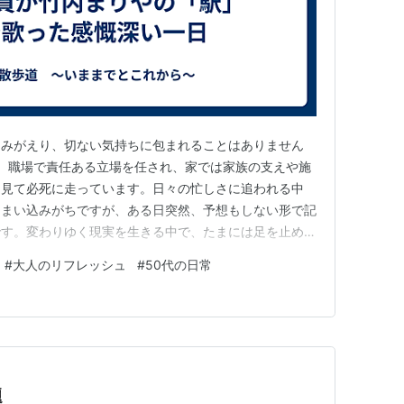
よみがえり、切ない気持ちに包まれることはありません
は、職場で責任ある立場を任され、家では家族の支えや施
を見て必死に走っています。日々の忙しさに追われる中
しまい込みがちですが、ある日突然、予想もしない形で記
です。変わりゆく現実を生きる中で、たまには足を止め
を寄せる時間があってもいい。そんな不意に訪れた心の揺
#
大人のリフレッシュ
#
50代の日常
去を否定するのではなく、かつての思い出も自分の人生の
おしく受け止めていきたい」と痛感…
題