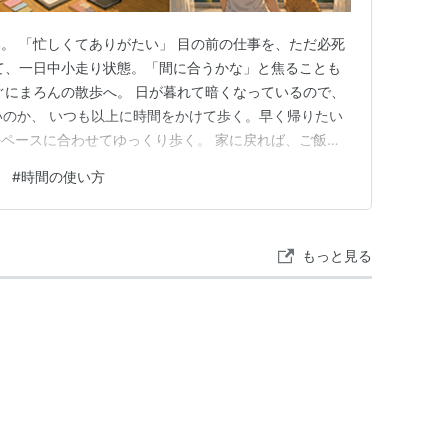
。 「忙しくてありがたい」 目の前の仕事を、ただ必死
て、一日中小走り状態。「間に合うかな」と焦ることも
ぐにまろんの散歩へ。 日が暮れて暗くなっているので、
いのか、 いつも以上に時間をかけて歩く。早く帰りたい
ペースに合わせてゆっくり歩く。 家に戻れば、ご飯を
寝るだけ。 今は睡眠不足だけは避けたい。体調を崩し
#
時間の使い方
なる。 この6日間は頭の中もストップ。 寝る前に続け
。 「習慣は続けろ…
もっと見る