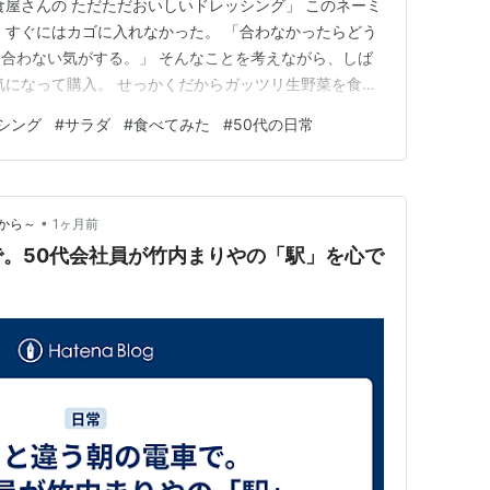
食屋さんの ただただおいしいドレッシング」 このネーミ
、すぐにはカゴに入れなかった。 「合わなかったらどう
合わない気がする。」 そんなことを考えながら、しば
気になって購入。 せっかくだからガッツリ生野菜を食べ
。 ワクワクしながら、 「いただきます。」 ……。 あ
シング
#
サラダ
#
食べてみた
#
50代の日常
にくの味が結構強い。 ドレッシングでにんにくが強いの
べても…
•
から～
1ヶ月前
。50代会社員が竹内まりやの「駅」を心で