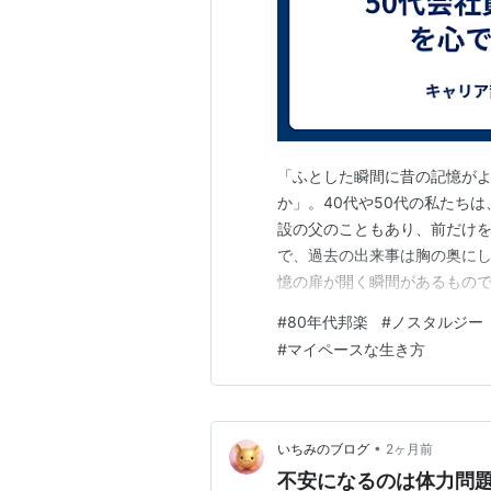
「ふとした瞬間に昔の記憶が
か」。40代や50代の私たち
設の父のこともあり、前だけ
で、過去の出来事は胸の奥に
憶の扉が開く瞬間があるもの
て、懐かしい日々にそっと心
#
80年代邦楽
#
ノスタルジー
らぎに触れたとき、私は「過
#
マイペースな生き方
大切なひとかけらとして、愛
•
いちみのブログ
2ヶ月前
不安になるのは体力問