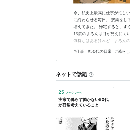
今、私史上最高に仕事が忙しい
に終わらせる毎日。 残業をし
増えてきた。 帰宅すると、す
13歳のまろんは目が見えにく
気持ちはあるけれど、まろんの
作って食べ、お風呂に入ったら
#
仕事
#
50代の日常
#
暮らし
たら、それこそ仕事が回らなく
ていた習慣も止まってしまった
ネットで話題
25
ブックマーク
実家で暮らす働かない50代
が日常考えていること