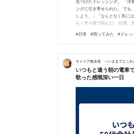
見つけたドレッシング。 「洋
ングに引き寄せられた。 でも
しよう。」「なんとなく私には
らく売り場で悩んだ。 結局、
ようと思い、袋のサラダも買った
#
日常
#
買ってみた
#
ドレッ
れ？ 私には合わない。 にん
は、あまり好みではない。 食
キャリア散歩道 ～いままでとこれ
いつもと違う朝の電車で
歌った感慨深い一日