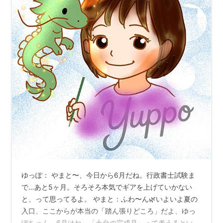
ゆっぽ： やまと〜、今日から6月だね。行政書士試験ま
で…あと5ヶ月。そろそろ本気でギアを上げていかない
と、って思ってるよ。 やまと：ふわ〜ん🌿いよいよ夏の
入口、ここからが本当の「踏ん張りどころ」だよ、ゆっ
ぽちゃん。6月はね、「土台の完成月」って考えるといい