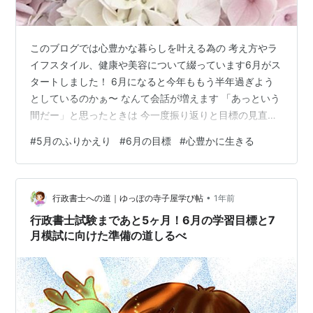
このブログでは心豊かな暮らしを叶える為の 考え方やラ
イフスタイル、健康や美容について綴っています6月がス
タートしました！ 6月になると今年ももう半年過ぎよう
としているのかぁ〜 なんて会話が増えます 「あっという
間だー」と思ったときは 今一度振り返りと目標の見直し
をする 良いタイミングにしています 心の充電 人生には
#
5月のふりかえり
#
6月の目標
#
心豊かに生きる
立ち止まって 今まで来た道のりを振り返ったり心ゆくま
で好きなことをする時間を持ったり 心も体も満たされる
時間を持つことが 大切だと思っています 実際、私の人生
•
にはそういうタイミングが 何回もありました その度に人
行政書士への道｜ゆっぽの寺子屋学び帖
1年前
生観を変える大きな気づきがあります つい自己否定思考
行政書士試験まであと5ヶ月！6月の学習目標と7
になりがちな私には …
月模試に向けた準備の道しるべ