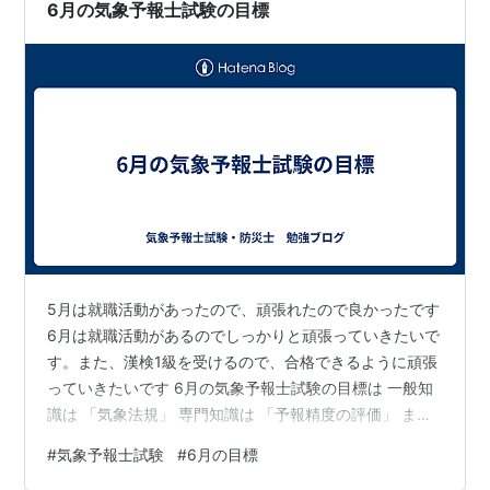
は耐えるしかないです。 夜勤に関しても今まではダメと
6月の気象予報士試験の目標
主治医に言…
5月は就職活動があったので、頑張れたので良かったです
6月は就職活動があるのでしっかりと頑張っていきたいで
す。また、漢検1級を受けるので、合格できるように頑張
っていきたいです 6月の気象予報士試験の目標は 一般知
識は 「気象法規」 専門知識は 「予報精度の評価」 まで
進みたいと思います
#
気象予報士試験
#
6月の目標