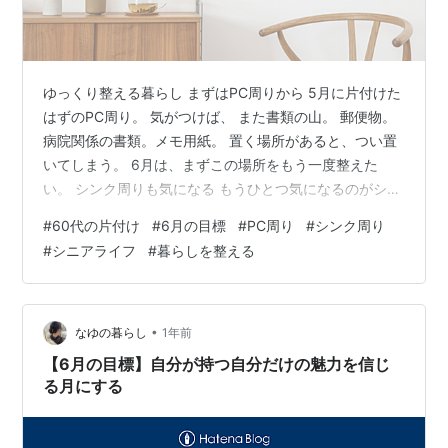
ゆっくり整える暮らし まずはPC周りから 5月に片付けた
はずのPC周り。 気がつけば、 また書類の山。 郵便物。
病院関係の書類。メモ用紙。 置く場所があると、つい置
いてしまう。 6月は、まずこの場所をもう一度整えた
い。 シンク周りも気になる もうひとつ気になるのがシン
ク周り。 洗剤。スポンジ。水切りカゴの中の物。 毎日使
#
60代の片付け
#
6月の目標
#
PC周り
#
シンク周り
う場所だからこそ、 少しずつ物が増えていく。 気がつく
#
シニアライフ
#
暮らしを整える
とゴチャゴチャ。 見ているだけで疲れてしまう。 完璧じ
ゃなくていい 若い頃のように、 一日で全部片付けるのは
難しい。 だから少しずつ。 今日はPC周り。 明日はシン
ク周り。 そんなペースで十分。 6月の目標 6月の目標は
•
なゆの暮らし
1年前
シン…
【6月の目標】自分が持つ自分だけの魅力を信じ
る月にする