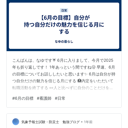
こんばんは、なゆです☔️ 6月に入りまして、今月で2025
年も折り返しです！ 1年あっという間ですね🫢 早速、6月
の目標についてお話ししたいと思います✨ 6月は自分が持
つ自分だけの魅力を信じる月にする 🏥内定をいただいて
転職活動を終了する 👀人と比べずに自分のことだけを考
える ✏️食品生活アドバイザーの勉強をやる 🏊週3回プー
#
6月の目標
#
看護師
#
日常
ルに行く まとめ 6月は自分が持つ自分だけの魅力を信じ
る月にする 🏥内定をいただいて転職活動を終了する 面接
が決まるところまでは行くのですが、その先の「内定」
•
がなかなか遠い…。 自分に合った職場があると信じて今
気象予報士試験・防災士 勉強ブログ
1年前