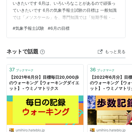
いきたいです 6月は、いろいろなことがあるので頑張っ
ていきたいです 6月の気象予報士試験の目標は 一般知識
では「メソスケール」を、専門知識では「短期予報・中
期予報・長期予報」まで進みたいと思います
#
気象予報士試験
#
6月の目標
ネットで話題
もっと見る
37
36
ブックマーク
ブックマーク
【2021年6月分】目標毎日20,000歩
【2022年6月分】目標
のウォーキング【ウォーキングダイエ
のウォーキング【ウォ
ット】 - ウミノマトリクス
ット】 - ウミノマト
umihiro.hateblo.jp
umihiro.hateblo.jp