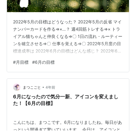
2022年5月の目標はどうなった？ 2022年5月の反省 マイ
ナンバーカードを作る⇒×…？ 週4回筋トレする⇒× トラ
イアル猫ちゃんと仲良くなる⇒〇 1日の流れ・ルーティー
ンを確立させる⇒〇 仕事を覚える⇒〇 2022年5月度の目
標達成率は 2022年6月の目標はどんな感じ？ 2022年6月
月目標の詳しい内容 執筆を土曜日中に終わらせる 日曜日
#
月目標
#
6月の目標
にダラダラできるように月～土を頑張る ブログを週1回書
く お金の管理をしっかりやる まとめ 2022年5月の目標
はどうなった？ さて5月の目標はこんな感じでした。 マ
•
イナンバーカードを作る 週4回筋トレする トライアル猫
まつこごと
4年前
ちゃんと仲良くなる 1日の流れ・ル…
6月になったので気分一新、アイコンを変えまし
た！【6月の目標】