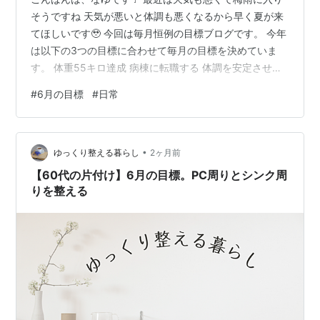
そうですね 天気が悪いと体調も悪くなるから早く夏が来
てほしいです🥹 今回は毎月恒例の目標ブログです。 今年
は以下の3つの目標に合わせて毎月の目標を決めていま
す。 体重55キロ達成 病棟に転職する 体調を安定させる
本当に少しずつですが目標に近づけている気がします。
#
6月の目標
#
日常
今月で上半期も終わってしまうので、気を引き締めてい
きます💪 6月の目標：メリハリをつけた生活をする 体重
60キロ台に1回でも行く ゆるく仕事をして貯金をする 無
•
理な時は周りに伝える まとめ 6月の目標：メリハリをつ
ゆっくり整える暮らし
2ヶ月前
けた生活をする 6月は天気も悪くなってメンタルも落ち
【60代の片付け】6月の目標。PC周りとシンク周
がち。 だけど…
りを整える