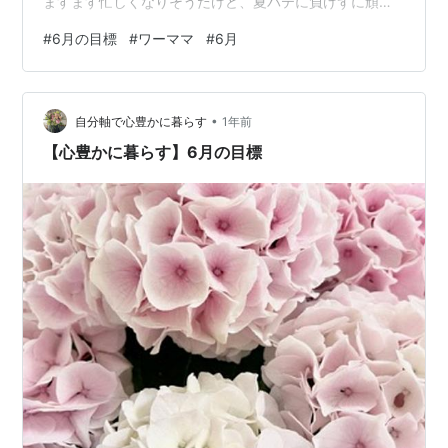
ますます忙しくなりそうだけど、夏バテに負けずに頑張
ろう！ 仕事｜Work セミナーを１つ受講 管理職の本を１
#
6月の目標
#
ワーママ
#
6月
冊読む 有給を１日取得 AI英会話アプリで英会話レッスン
25日 家族｜Family 金沢旅行で美味しいお寿司を食べる
父の日のお祝いを家族3人で♪ 「リロ＆スティッチ」を映
•
画館でみる 娘のパスポートを取る 自分のこと｜Life ふる
自分軸で心豊かに暮らす
1年前
さと納税を5万円分 金沢の温泉で、お風呂にたくさ…
【心豊かに暮らす】6月の目標