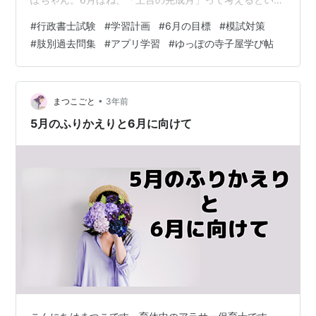
かも。つまり、全科目の理解の抜けを埋めて、知識を整
#
行政書士試験
#
学習計画
#
6月の目標
#
模試対策
理するラストチャンスって感じ！ 🏆これまでの実績 ゆっ
#
肢別過去問集
#
アプリ学習
#
ゆっぽの寺子屋学び帖
ぽちゃんは5月までに、アプリ学習でこんな成果を出して
るんだよね✨ 行政書士試験対策用アプリ 表彰状 行政手続
法【全163問正解】 行政不服審査法【全157問正解】 民
法 総則【全100問正解】 民法 物権【全134問正解】 やま
•
まつこごと
3年前
と： これ、…
5月のふりかえりと6月に向けて