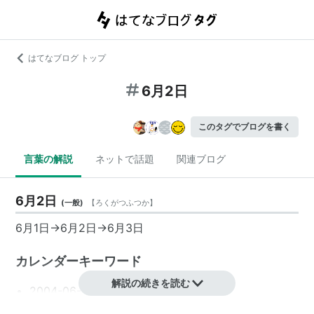
はてなブログ トップ
6月2日
このタグでブログを書く
言葉の解説
ネットで話題
関連ブログ
6月2日
(
一般
)
【
ろくがつふつか
】
6月1日
→
6月2日
→
6月3日
カレンダーキーワード
解説の続きを読む
2004-06-02
2005-06-02