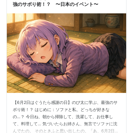
強のサボり術！？ 〜日本のイベント〜
【6月2日はぐうたら感謝の日】のび太に学ぶ、最強のサ
ボり術！？ はじめに：ソファと私、どっちが好きな
の…？ 今日ね、朝から掃除して、洗濯して、お仕事し
て、料理して… 気づいたらお姉さん、無言でソファに沈
んでたの。 そのときふと思い出したの。「あ、6月2日っ