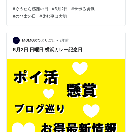
て《ぐうたら感謝の日》じゃなかったっけ？」って♡ そ
#
ぐうたら感謝の日
#
6月2日
#
サボる勇気
う、これはあの国民的マイペース代表、のび太くんがド
#
のび太の日
#
休む事は大切
ラえもんの秘密道具で作った、"最高にサボってもいい
日"！ 今日だけは…そう、堂々とダラけていいのよ！(笑)
目次 1. ぐうたら感謝の日ってなに？ 2. あなたも今日だけ
は「のび太」になっていい！ 3. 実は「ぐうたら」って脳
•
MOMOのひとりごと
2年前
にもいいのよ♡ …
6月2日 日曜日 横浜カレー記念日