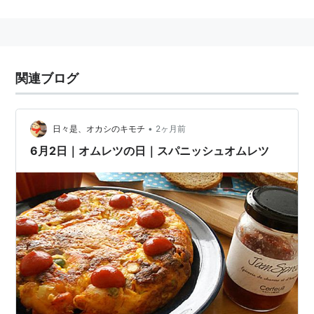
2006-06-02
記念日
関連ブログ
誕生
著名人
•
日々是、オカシのキモチ
2ヶ月前
1983年
ブルック・ホワイト
(歌手)
6月2日｜オムレツの日｜スパニッシュオムレツ
1985年
沢城みゆき
1986年
浦えりか
（タレント）
フィクション
はてなダイアラー・はてなスタッフ
没
出来事