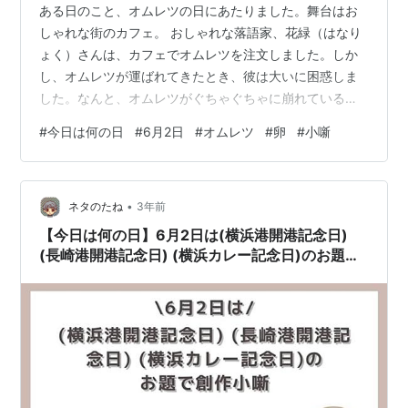
ある日のこと、オムレツの日にあたりました。舞台はお
しゃれな街のカフェ。 おしゃれな落語家、花緑（はなり
ょく）さんは、カフェでオムレツを注文しました。しか
し、オムレツが運ばれてきたとき、彼は大いに困惑しま
した。なんと、オムレツがぐちゃぐちゃに崩れているで
はありませんか！ 「これではオムレツではなく、オムレ
#
今日は何の日
#
6月2日
#
オムレツ
#
卵
#
小噺
ックスじゃないか！」と花緑さんは思わず呟いてしまい
ました。 周りの客たちは彼の失敗に気付き、興味津々で
近づいてきました。すると、花緑さんは冷静さを取り戻
•
し、思いつきました。「そうだ！これはおしゃれなオム
ネタのたね
3年前
レツの新しいスタイルだ！」 花緑さんはおもむろに立ち
【今日は何の日】6月2日は(横浜港開港記念日)
上がり、周囲の人々に向かって語り出しました…
(長崎港開港記念日) (横浜カレー記念日)のお題で
創作小噺