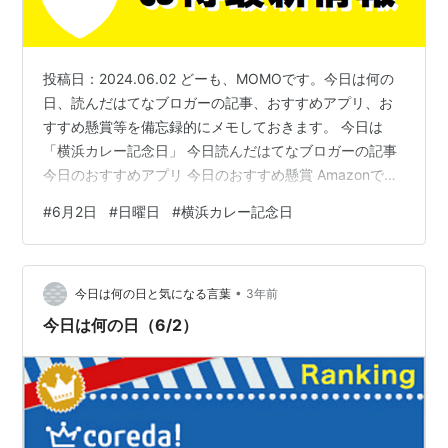
投稿日：2024.06.02 どーも、MOMOです。今日は何の
日、読んだはてなブロガーの記事、おすすめアプリ、お
すすめ懸賞等を備忘録的にメモしておきます。 今日は
「横浜カレー記念日」 今日読んだはてなブロガーの記事
今日のおすすめアプリ 今日のおすすめ懸賞 Amazonで買
えるおすすめ商品 今日は「横浜カレー記念日」 6月2日
#
6月2日
#
日曜日
#
横浜カレー記念日
は、横浜カレー記念日らしいです。1859年（安政6年）
に横浜港が開港した時に同時にカレーも日本に入ってき
たとの説に基づいて横濱カレーミュージアムが制定しま
•
した。現在でも横浜においてカレーは人気の食べ物であ
今日は何の日と気になる言葉
3年前
り、数多くのカレー店があります。 エバラ 横濱舶来亭カ
今日は何の日（6/2）
レーフレークこ…