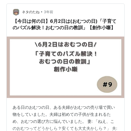
店・フレンチレースが制定。六(ろ)2(ツー)で「ローズ」
•
の語呂合せ ＊CEの日 →日本臨床工学技士会がCE志望者
ネタのたね
3年前
拡大に繋げる広報活動の一環として制定した 臨床工学技
【今日は何の日】6月2日は(おむつの日)「子育て
士が国…
のパズル解決！おむつの日の教訓」【創作小噺】
ある日のおむつの日、ある夫婦がおむつの売り場で買い
物をしていました。夫婦は初めての子供が生まれるた
め、おむつの選び方に悩んでいました。 妻: 「ねえ、こ
のおむつってどうかしら？安くても大丈夫かしら？」 夫: