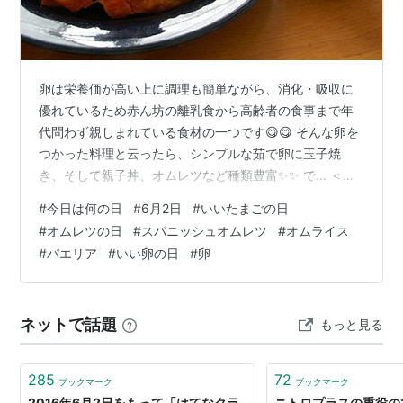
*
リスト
：
リスト::○月○日
卵は栄養価が高い上に調理も簡単ながら、消化・吸収に
優れているため赤ん坊の離乳食から高齢者の食事まで年
代問わず親しまれている食材の一つです😋😋 そんな卵を
つかった料理と云ったら、シンプルな茹で卵に玉子焼
き、そして親子丼、オムレツなど種類豊富✨✨ で… ＜私
の昼弁当にもオムレツ＞ 今日と云う日はオムレツを通じ
#
今日は何の日
#
6月2日
#
いいたまごの日
て家族愛と健康を育むのを目的に、「オ(0)ム(6)レ(0)ツ
#
オムレツの日
#
スパニッシュオムレツ
#
オムライス
(2)」の語呂合わせから「オムレツの日」に制定されてい
#
パエリア
#
いい卵の日
#
卵
ます(日本シュリンク包装卵協会(JSA)より) ＜気付いたら
出汁巻き玉子焼きｗ＞ いくらお馴染みの食材と云って
も、卵を毎日食べるとなったら献立を考えるのも一苦労
ネットで話題
もっと見る
なワケで、ついつい同…
285
72
ブックマーク
ブックマーク
2016年6月2日をもって「はてなクラ
ニトロプラスの重役の