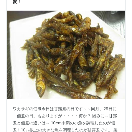
変！
ワカサギの佃煮今日は甘露煮の日です～～同月、29日に
「佃煮の日」もありますが・・・・何か？ 因みに～甘露
煮と佃煮の違いは～ 10cm未満の小魚を調理したのが佃
煮！10㎝以上の大きな魚を調理したのが甘露煮です。 製