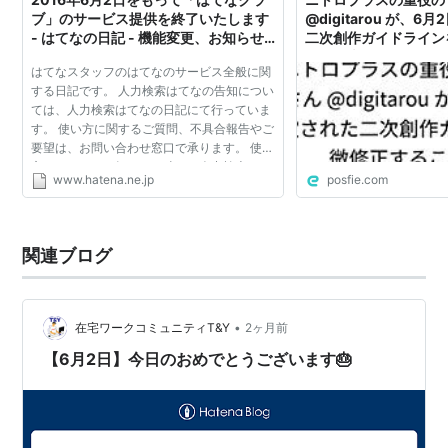
ブ」のサービス提供を終了いたします
@digitarou が、
- はてなの日記 - 機能変更、お知らせ
二次創作ガイドライン
など
とを発表
はてなスタッフのはてなのサービス全般に関
する日記です。 人力検索はてなの告知につい
ては、人力検索はてなの日記にて行っていま
す。 使い方に関するご質問、不具合報告やご
要望は、お問い合わせ窓口で承ります。 使い
方のコツなどを知りたい時は、人力検索はて
www.hatena.ne.jp
posfie.com
なの「はてなの使い方」カテゴリーをご利用
ください。 ※コ...
関連ブログ
•
在宅ワークコミュニティT&Y
2ヶ月前
【6月2日】今日のおめでとうございます🎂