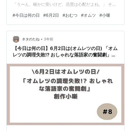
「うーん、確かに安いけど、品質は心配だよね。」 そこ
へお店の店員がやってきました。 店員: 「お二人、何か
#
今日は何の日
#
6月2日
#
おむつ
#
オムツ
#
小噺
お探しですか？おむつのことでお悩みですか？」 夫婦:
「はい、ちょっと迷っているんです。」 店員: 「おむつ
の選び方は大切ですよ。安いおむつでも子供が快適に過
•
ごせるものをおすすめします。」 妻: 「でも、どうやっ
ネタのたね
3年前
て判断すればいいのかしら？」 店員: 「まずはサイズを
【今日は何の日】6月2日は(オムレツの日) 「オム
選びましょう。子供の…
レツの調理失敗!? おしゃれな落語家の奮闘劇」
【創作小噺】