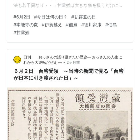
法も若干異なり・・・甘露煮は大きな魚を扱うだけに～
素焼きした魚を煮ます。 佃煮は生の魚を煮ます。 ハゼの
#
6月2日
#
今日は何の日？
#
甘露煮の日
甘露煮 佃煮と甘露煮って～～ほぼほぼ同じチックな～～
#
本能寺の変
#
伊賀越え
#
佃煮
#
徳川家康
#
佃島
何故？6月2日かと言うと～～～6(ろ)2(に)と甘露煮の
#
甘露煮
「ろに」の語呂合わせから～～～（かん）はどこ行った
や～～～～ ⇩応援ありがとうござま～す！ にほんブログ
村 日本全国ランキング しかし～もう一つ！6月2日に本能
日刊 おっさんの語り継ぎたい歴史― おっさんの人生 こ
寺の変があったか…
•
れから大逆転だぜえ ―
2ヶ月前
６月２日 台湾受領 ～当時の新聞で見る「台湾
が日本に引き渡された日」～