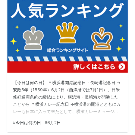
【今日は何の日】 ＊横浜港開港記念日・長崎港記念日 →
安政6年（1859年）6月2日（西洋暦では7月1日）、日米
修好通商条約の締結により、横浜港・長崎港が開港した
ことから ＊横浜カレー記念日 →横浜港の開港とともにカ
レーも日本に入って来たとして、横濱カレーミュージア
ムが制定した ＊路地の日 →長野県下諏訪町の「路地を歩
#
今日は何の日
#
6月2日
く会」が、路地の良さを見直そうと制定。六(ろ)二(じ)で
「ろじ」の語呂合せ ＊ローズの日 →奈良県香芝市の雑貨