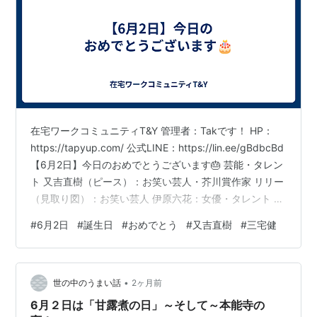
在宅ワークコミュニティT&Y 管理者：Takです！ HP：
https://tapyup.com/ 公式LINE：https://lin.ee/gBdbcBd
【6月2日】今日のおめでとうございます🎂 芸能・タレン
ト 又吉直樹（ピース）：お笑い芸人・芥川賞作家 リリー
（見取り図）：お笑い芸人 伊原六花：女優・タレント 平
泉成：俳優 三宅健：タレント・元V6 アーティスト・文
#
6月2日
#
誕生日
#
おめでとう
#
又吉直樹
#
三宅健
化人 布施明：歌手（※1947年生まれ） マルキ・ド・サ
ド：フランスの小説家 スポーツ選手 アビー・ワンバッ
ク：アメリカの元女子サッカー選手 エンジョイ・ポジテ
•
ィブ・パッション！
世の中のうまい話
2ヶ月前
6月２日は「甘露煮の日」～そして～本能寺の