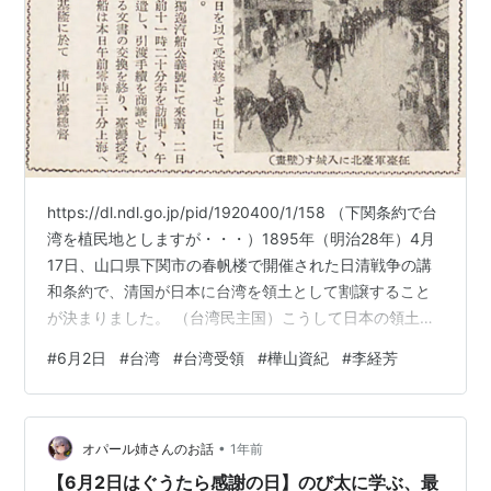
https://dl.ndl.go.jp/pid/1920400/1/158 （下関条約で台
湾を植民地としますが・・・）1895年（明治28年）4月
17日、山口県下関市の春帆楼で開催された日清戦争の講
和条約で、清国が日本に台湾を領土として割譲すること
が決まりました。 （台湾民主国）こうして日本の領土に
なることが決まった台湾ですが、そのことは、台湾在住
#
6月2日
#
台湾
#
台湾受領
#
樺山資紀
#
李経芳
者には全く知らされていませんでした。そして日本の領
土になることに反発した勢力が5月23日に台湾民主国
（たいわんみんしゅこく）の独立宣言を発表します。 25
•
日には独立式典を実施し台湾民主国の成立を宣言しまし
オパール姉さんのお話
1年前
たが、国際的には相手にされませんでした。 下…
【6月2日はぐうたら感謝の日】のび太に学ぶ、最