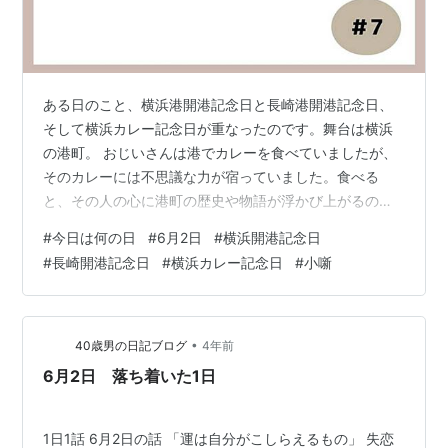
ある日のこと、横浜港開港記念日と長崎港開港記念日、
そして横浜カレー記念日が重なったのです。舞台は横浜
の港町。 おじいさんは港でカレーを食べていましたが、
そのカレーには不思議な力が宿っていました。食べる
と、その人の心に港町の歴史や物語が浮かび上がるので
す。 若者は興味津々でおじいさんに尋ねました。「おじ
#
今日は何の日
#
6月2日
#
横浜開港記念日
いさん、このカレーにはどんな物語が秘められているん
#
長崎開港記念日
#
横浜カレー記念日
#
小噺
ですか？」 おじいさんは微笑みながら語り始めました。
「実は、このカレーには横浜港開港の日のエピソードが
詰まっているんだよ。横浜港開港は、日本が外国との交
流を始めた重要な出来事なんだ。開港当時、横浜の町は
•
40歳男の日記ブログ
4年前
外国人との文化の融合が進んでいました。そこで、…
6月2日 落ち着いた1日