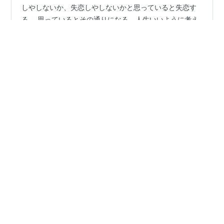
1日1話 6月2日の話 「運は自分がこしらえるもの」 失恋
しやしないか、失恋しやしないかと思っていると失恋す
る。 思っているとその通りになる。人生いいように考え
ることが大事。 これは引き寄せの法則か？ いろいろな人
が、こうなろうと思って突き進んだらそうなったと言っ
ていることもある。 物事良い方に考えることが大事と学
#
6月2日
#
1日1話
んだ話でした
#
1日1話、読めば心が熱くなる365人の仕事の教科書
•
ものコト青と、SJと
4年前