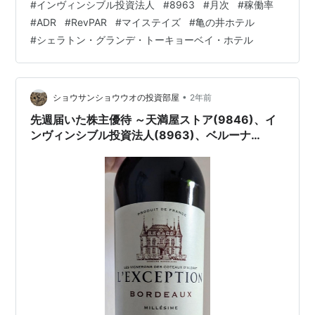
#
インヴィンシブル投資法人
#
8963
#
月次
#
稼働率
資法人(8963)の投資主優待 【関連記事】 ブログをご覧
#
ADR
#
RevPAR
#
マイステイズ
#
亀の井ホテル
頂き、ありがとうございます。 皆さんは、ホテル系REIT
#
シェラトン・グランデ・トーキョーベイ・ホテル
についても興味をお持ちでしょうか？ インヴィンシブル
投資法人(8963)は、 104のホテルを保有しているREITで
す。 s…
•
ショウサンショウウオの投資部屋
2年前
先週届いた株主優待 ～天満屋ストア(9846)、イ
ンヴィンシブル投資法人(8963)、ベルーナ
(9997)～