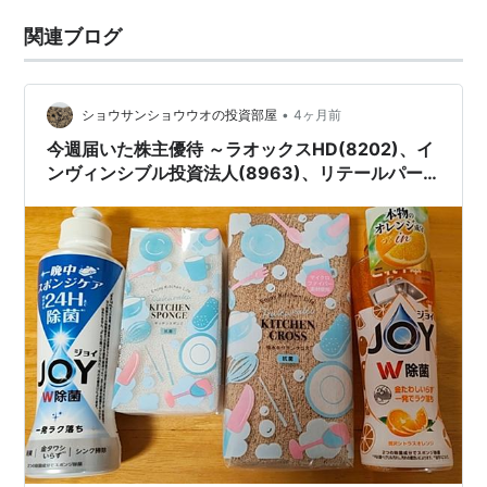
関連ブログ
•
ショウサンショウウオの投資部屋
4ヶ月前
今週届いた株主優待 ～ラオックスHD(8202)、イ
ンヴィンシブル投資法人(8963)、リテールパー
トナーズ(8167)、隠れ優待 中道リース(8594)～