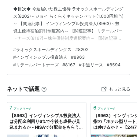
◆目次◆ 今週届いた株主優待 ラオックスホールディング
ス(8202)～ジョイ らくらくキッチンセット(1,000円相当)
～ 【関連記事】 インヴィンシブル投資法人(8963)～投
資主優待宿泊割引制度案内～ 【関連記事】 リテールパー
トナーズ(8167)～株主優待制度選択案内～ 【関連記事】
隠れ優待 中道リース(8594)～図書カードNEXT 500円分
#
ラオックスホールディングス
#
8202
～ 【関連記事】 ブログをご覧頂き、ありがとうございま
#
インヴィンシブル投資法人
#
8963
す。 私は「shousanshouuo」と申します。 中小型バリュ
#
リテールパートナーズ
#
8167
#
中道リース
#
8594
ー株を中心とした長期投資スタンスで、 兼業投資家とし
て活動しています。 今週も優待品が届いていました。 今
回も4社から届いた…
ネットで話題
もっと見る
7
6
ブックマーク
ブックマーク
【8963】インヴィンシブル投資法人
（8963）インヴィン
は分配金利回り6%で今後も成長が見
指の「ホテル型リート
込まれるか - NISAで分配金をもらう
は伸びるか？ - 【24
ETF郎の配当生活までの記録ブログ
マイレージとか車とか