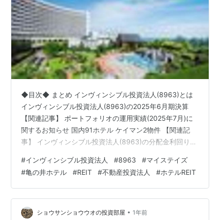
◆目次◆ まとめ インヴィンシブル投資法人(8963)とは
インヴィンシブル投資法人(8963)の2025年6月期決算
【関連記事】 ポートフォリオの運用実績(2025年7月)に
関するお知らせ 国内91ホテル ケイマン2物件 【関連記
事】 インヴィンシブル投資法人(8963)の分配金利回り
2025年12月期分配金 2026年6月期分配金 インヴィンシ
#
インヴィンシブル投資法人
#
8963
#
マイステイズ
ブル投資法人(8963)の投資主優待 【関連記事】 ブログ
#
亀の井ホテル
#
REIT
#
不動産投資法人
#
ホテルREIT
をご覧頂き、ありがとうございます。 皆さんは、ホテル
系REITについても興味をお持ちでしょうか？ インヴィン
シブル投資法人(8963)は、 104のホテルを保有している
REITです。 sh…
•
ショウサンショウウオの投資部屋
1年前