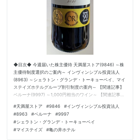
◆目次◆ 今週届いた株主優待 天満屋ストア(9846) ～株
主優待制度選択のご案内～ インヴィンシブル投資法人
(8963) ～シェラトン・グランデ・トーキョーベイ、マイ
ステイズホテルグループ割引制度の案内～ 【関連記事】
ベルーナ(9997) ～1,000円相当のワイン～ 【関連記事】
ブログをご覧頂き、ありがとうございます。
#
天満屋ストア
#
9846
#
インヴィンシブル投資法人
shousanshouuoは、 中小型バリュー株偏重長期投資スタ
#
8963
#
ベルーナ
#
9997
ンスの兼業投資家です。 そろそろ衣替えかな、なんて思
#
シェラトン・グランデ・トーキョーベイ
っていたら急に涼しくなってきた感じですね。 いよいよ
#
マイステイズ
#
亀の井ホテル
上半期も終了ですね。 9月分の優待・配当権利も沢山取
得出来たと思います。 また、届いたらご紹介しますね…