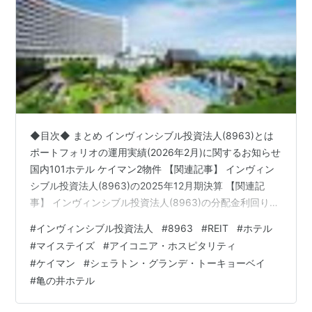
◆目次◆ まとめ インヴィンシブル投資法人(8963)とは
ポートフォリオの運用実績(2026年2月)に関するお知らせ
国内101ホテル ケイマン2物件 【関連記事】 インヴィン
シブル投資法人(8963)の2025年12月期決算 【関連記
事】 インヴィンシブル投資法人(8963)の分配金利回り
2026年6月期分配金 2026年12月期分配金 インヴィンシ
#
インヴィンシブル投資法人
#
8963
#
REIT
#
ホテル
ブル投資法人(8963)の投資主優待 【関連記事】 ブログ
#
マイステイズ
#
アイコニア・ホスピタリティ
をご覧頂き、ありがとうございます。 皆さんは、ホテル
#
ケイマン
#
シェラトン・グランデ・トーキョーベイ
系REITについても興味をお持ちでしょうか？ インヴィン
#
亀の井ホテル
シブル投資法人(8963)は、 114ホテル/41住居/1商業施設
を保有して…