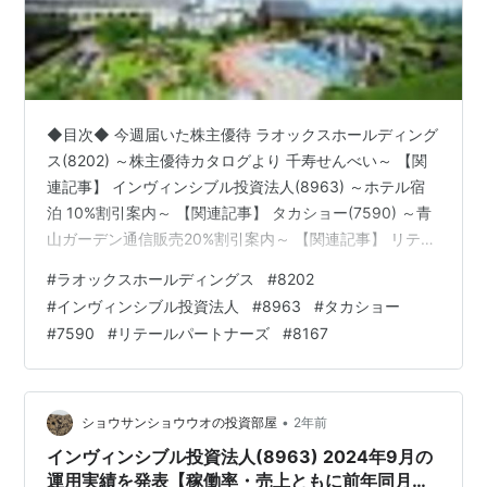
◆目次◆ 今週届いた株主優待 ラオックスホールディング
ス(8202) ～株主優待カタログより 千寿せんべい～ 【関
連記事】 インヴィンシブル投資法人(8963) ～ホテル宿
泊 10%割引案内～ 【関連記事】 タカショー(7590) ～青
山ガーデン通信販売20%割引案内～ 【関連記事】 リテー
ルパートナーズ(8167) ～株主優待制度選択案内～ 【関連
#
ラオックスホールディングス
#
8202
記事】 ブログをご覧頂き、ありがとうございます。
#
インヴィンシブル投資法人
#
8963
#
タカショー
shousanshouuoは、 中小型バリュー株偏重長期投資スタ
#
7590
#
リテールパートナーズ
#
8167
ンスの兼業投資家です。 今週は4社から優待が届いてい
たので、ご紹介したいと思います。 今回は 「今週届いた
株主優待 ～ラオックスHD(…
•
ショウサンショウウオの投資部屋
2年前
インヴィンシブル投資法人(8963) 2024年9月の
運用実績を発表【稼働率・売上ともに前年同月比