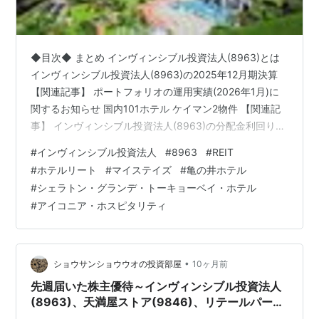
◆目次◆ まとめ インヴィンシブル投資法人(8963)とは
インヴィンシブル投資法人(8963)の2025年12月期決算
【関連記事】 ポートフォリオの運用実績(2026年1月)に
関するお知らせ 国内101ホテル ケイマン2物件 【関連記
事】 インヴィンシブル投資法人(8963)の分配金利回り
2026年6月期分配金 2026年12月期分配金 インヴィンシ
#
インヴィンシブル投資法人
#
8963
#
REIT
ブル投資法人(8963)の投資主優待 【関連記事】 ブログ
#
ホテルリート
#
マイステイズ
#
亀の井ホテル
をご覧頂き、ありがとうございます。 皆さんは、ホテル
#
シェラトン・グランデ・トーキョーベイ・ホテル
系REITについても興味をお持ちでしょうか？ インヴィン
#
アイコニア・ホスピタリティ
シブル投資法人(8963)は、 114のホテルを保有している
REITです。 …
•
ショウサンショウウオの投資部屋
10ヶ月前
先週届いた株主優待～インヴィンシブル投資法人
(8963)、天満屋ストア(9846)、リテールパート
ナーズ(8167)、ジョイフル本田(3191)、三谷産