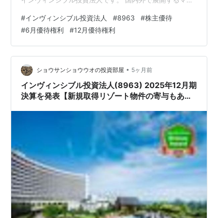
ステイズホテルグループのホテル宿泊が10％割引になる
#
インヴィンシブル投資法人
#
8963
#
株主優待
優待があり、旅行や出張でホテルを利用する人にとって
#
6月優待権利
#
12月優待権利
魅力的な内容となっています。 しかもREITのため、1口
から優待対象になるのも大きなポイントです。 📅 株主優
待の基本情報 項目 内容 銘柄 インヴィンシブル投資法人
証券コード 8963 権利確定日 6月…
•
ショウサンショウウオの投資部屋
5ヶ月前
インヴィンシブル投資法人(8963) 2025年12月期
決算を発表【新規取得リゾート物件の寄与もあ
り、大幅な増収増益に!!】