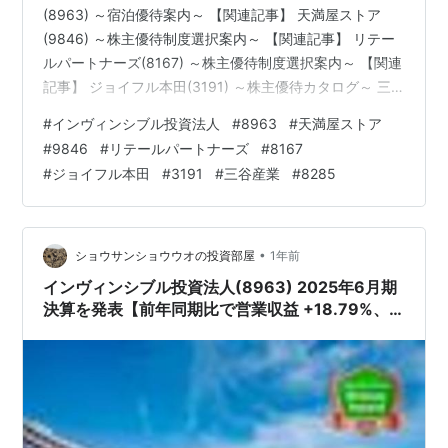
(8963) ～宿泊優待案内～ 【関連記事】 天満屋ストア
(9846) ～株主優待制度選択案内～ 【関連記事】 リテー
ルパートナーズ(8167) ～株主優待制度選択案内～ 【関連
記事】 ジョイフル本田(3191) ～株主優待カタログ～ 三
谷産業(8285) ～ニッコー製陶磁器製品 5,000円相当～
#
インヴィンシブル投資法人
#
8963
#
天満屋ストア
【関連記事】 ブログをご覧頂き、ありがとうございま
#
9846
#
リテールパートナーズ
#
8167
す。 私は「shousanshouuo」と申します。 中小型バリュ
#
ジョイフル本田
#
3191
#
三谷産業
#
8285
ー株を中心とした長期投資スタンスで、 兼業投資家とし
て活動しています。 先週も優待品が届いていました。 今
回は5社から届いた優待…
•
ショウサンショウウオの投資部屋
1年前
インヴィンシブル投資法人(8963) 2025年6月期
決算を発表【前年同期比で営業収益 +18.79%、
営業利益 +15.72%、当期純利益 +11.36%と好
調!!】