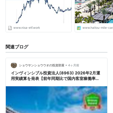
www.nisa-etf.work
www.haitou-mile-ca
関連ブログ
•
ショウサンショウウオの投資部屋
4ヶ月前
インヴィンシブル投資法人(8963) 2026年2月運
用実績算を発表【前年同期比で国内客室稼働率
+1.1%、RevPAR +2.5%、売上高 +3.9%と順調に
推移!!】