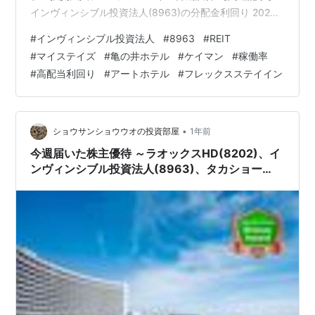
インヴィンシブル投資法人(8963)の分配金利回り 2025
年6月期分配金 2025年12月期分配金 インヴィンシブル投
#
インヴィンシブル投資法人
#
8963
#
REIT
資法人(8963)の投資主優待 【関連記事】 ブログをご覧
#
マイステイズ
#
亀の井ホテル
#
ケイマン
#
稼働率
頂き、ありがとうございます。 皆さんは、ホテル系REIT
#
高配当利回り
#
アートホテル
#
フレックスステイイン
についても興味をお持ちでしょうか？ インヴィンシブル
投資法人(8963)は、 104のホテルを保有しているREITで
す。 s…
•
ショウサンショウウオの投資部屋
1年前
今週届いた株主優待 ～ラオックスHD(8202)、イ
ンヴィンシブル投資法人(8963)、タカショー
(7590)、リテールパートナーズ(8167)～