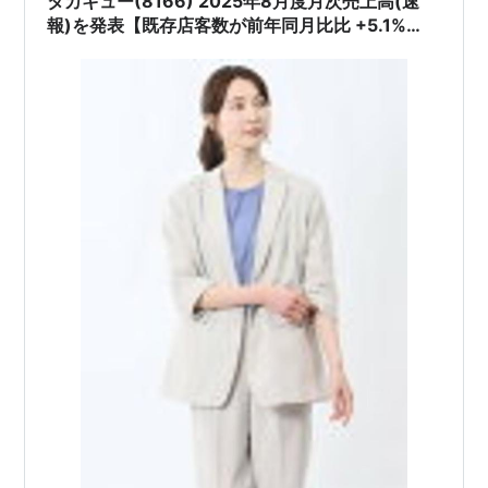
タカキュー(8166) 2025年8月度月次売上高(速
報)を発表【既存店客数が前年同月比比 +5.1%
に。ただし客単価は低下】