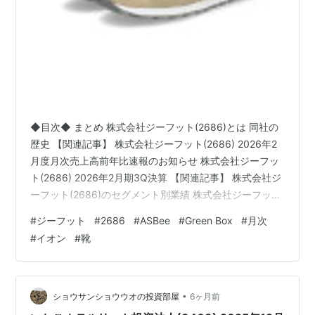
◆目次◆ まとめ 株式会社ジーフット(2686)とは 同社の
歴史 【関連記事】 株式会社ジーフット(2686) 2026年2
月度月次売上高前年比速報のお知らせ 株式会社ジーフッ
ト(2686) 2026年2月期3Q決算 【関連記事】 株式会社ジ
ーフット(2686)のセグメント別業績 株式会社ジーフット
(2686)の2026年2月期通期業績予想・進捗率 株式会社ジ
#
ジーフット
#
2686
#
ASBee
#
Green Box
#
月次
ーフット(2686)の配当利回り 株式会社ジーフット(2686)
#
イオン
#
靴
の株主優待 【関連記事】 ブログをご覧頂き、ありがとう
ございます。 私は「shousanshouuo」と申します。 中小
型バリュー株を中心とした長期投資スタンスで、 兼業投
資…
•
ショウサンショウウオの投資部屋
6ヶ月前