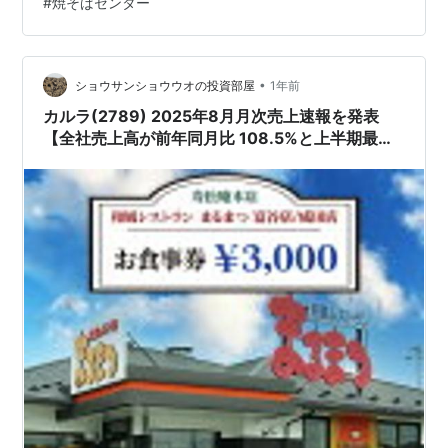
#
焼そばセンター
10月度の月次料飲売上状況を発表【前年同月比で売上
高…
•
ショウサンショウウオの投資部屋
1年前
カルラ(2789) 2025年8月月次売上速報を発表
【全社売上高が前年同月比 108.5%と上半期最高
水準に!!】