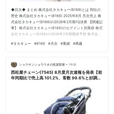
◆目次◆ まとめ 株式会社タカキュー(8166)とは 同社の
歴史 株式会社タカキュー(8166) 2025年8月 月次売上 株
式会社タカキュー(8166)の2026年2月期1Q決算 【関連記
事】 株式会社タカキュー(8166)のセグメント別業績 株式
会社タカキュー(8166)の2026年2月期業績予想 株式会社
タカキュー(8166)の配当利回り 株式会社タカキュー
#
タカキュー
#
8166
#
月次
#
業績
#
再建
(8166)の株主優待 ブログをご覧頂き、ありがとうござい
ます。 私は「shousanshouuo」と申します。 中小型バリ
ュー株を中心とした長期投資スタンスで、 兼業投資家と
•
して活動しています。 株式会社タカキュー(8166)をご
ショウサンショウウオの投資部屋
1年前
存…
西松屋チェーン(7545) 8月度月次速報を発表【前
年同期比で売上高 101.2%、客数 99.6%と好調を
キープ!!】