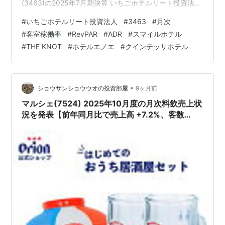
(3463)の2025年7月期決算 いちごホテルリート投資法人
(3463)2026年1月期の運用状況予想 いちごホテルリート
#
いちごホテルリート投資法人
#
3463
#
月次
投資法人(3463)の予想分配金利回り いちごホテルリート
#
客室稼働率
#
RevPAR
#
ADR
#
スマイルホテル
投資法人(3463)の投資主優待 いちごJリーグ株主・投資
#
THE KNOT
#
ホテルエノエ
#
クインテッサホテル
主優待 【関連記事】 宿泊代金割引 【関連記事】 ブログ
をご覧頂き、ありがとうございます。 私は
「shousanshouuo」…
•
ショウサンショウウオの投資部屋
9ヶ月前
マルシェ(7524) 2025年10月度の月次料飲売上状
況を発表【前年同月比で売上高 +7.2%、客数
+3.3%、客単価 +3.8%と好調!!】