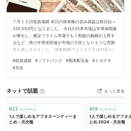
７月１５日投資成績 本日の保有株の含み損益は前日比＋
335,593円となりました。 今日の日本市場は半導体関連
が牽引し、東証プライム市場でも７割超の銘柄が上昇す
るなど、再び半導体関連が市場の主役となりそうな雰囲
気を感じさせました。 保有銘柄ではトヨクモ(4058)が良
好な６月月次売上高を発表しています。
#
投資成績
#
ソフトバンク
#
期末配当金
#
トヨクモ
https://toyokumo-
#
月次
ir.viewer.kintoneapp.com/public/file/inline/homepage-
ir-
top/2026070906165355D1294638DF4ACB9DD77FC1
ネットで話題
もっと見る
8A700729272 ＳａａＳの死が意識され、大きく下落し
た株…
623
459
ブックマーク
ブックマーク
1人で楽しめるアフタヌーンティーま
1人で楽しめるアフタ
とめ - 月次報
とめ 2024 - 月次報