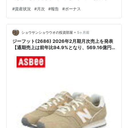
た。 年を取る事で時間が早く感じるのは諸説あるようで
#
資産状況
#
月次
#
報告
#
ボーナス
すが、「年を取ると新しい事を経験しなくなるから。」
とそのコラムに書かれていました。 初めて見るもの、新
しい体験すると、今までとは違う"非日常"を感じる事が
•
出来、更に強く記憶に留まる事になります。 毎日のルー
ショウサンショウウオの投資部屋
5ヶ月前
チンワークは直ぐに忘れてしまいますので、記憶に留ま
ジーフット(2686) 2026年2月期月次売上を発表
るような体験を沢山すれば、時間も長くの…
【通期売上は前年比94.9%となり、569.16億円
程度と予想以下で着地か】