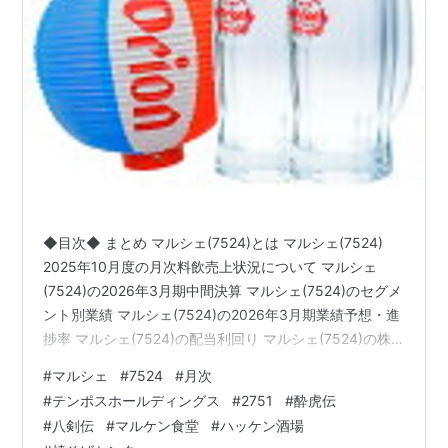
◆目次◆ まとめ マルシェ(7524)とは マルシェ(7524)
2025年10月度の月次料飲売上状況について マルシェ
(7524)の2026年3月期中間決算 マルシェ(7524)のセグメ
ント別業績 マルシェ(7524)の2026年3月期業績予想・進
捗率 マルシェ(7524)の配当利回り マルシェ(7524)の株
主優待 ブログをご覧頂き、ありがとうございます。 私は
#
マルシェ
#
7524
#
月次
「shousanshouuo」と申します。 中小型バリュー株を中
#
テンポスホールディングス
#
2751
#
酔虎伝
心とした長期投資スタンスで、 兼業投資家として活動し
#
八剣伝
#
マルケン食堂
#
ハッケン酒場
ています。 今回の記事では、 「マルシェ(7524) 2025年