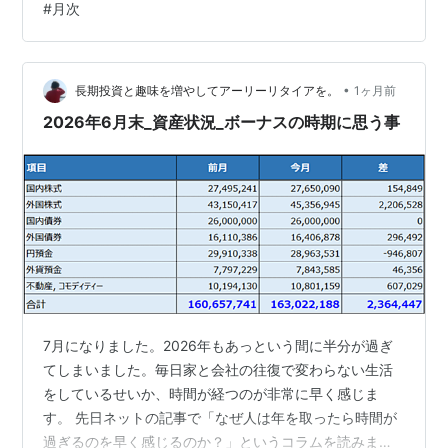
#
月次
で最高益更新となりました。 ただ、5月は太陽誘電のス
イングで50万利確して捲っただけの運だけチンパンだっ
たので、6月は純粋なスキャメインで稼げたのが自信にな
•
ります。 銘柄ごとに見ていくと、ほとんど半導体関連し
長期投資と趣味を増やしてアーリーリタイアを。
1ヶ月前
かやっていなくて、フジクラ・太陽誘電・村田製作所の3
2026年6月末_資産状況_ボーナスの時期に思う事
銘柄で60万以…
7月になりました。2026年もあっという間に半分が過ぎ
てしまいました。毎日家と会社の往復で変わらない生活
をしているせいか、時間が経つのが非常に早く感じま
す。 先日ネットの記事で「なぜ人は年を取ったら時間が
過ぎるのを早く感じるのか？」というコラムを読みまし