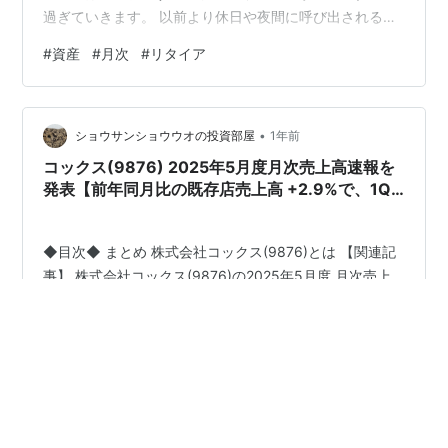
過ぎていきます。 以前より休日や夜間に呼び出される頻
度は少ないものの、朝は5時には家を出て、帰宅は20時
#
資産
#
月次
#
リタイア
位なので、ほぼ会社にいる感じですね。 仕事が好きな人
にとっては充実していると言えるのかもしれませんが、
出世も望まず、リタイアを考えている人にとっては、仕
•
事は苦痛の方が大きいですね。 仕事の目的は人それぞれ
ショウサンショウウオの投資部屋
1年前
で違いますが、多くの人が 『生活（お金）の為』 と思い
コックス(9876) 2025年5月度月次売上高速報を
ます。私も出世、自己実現とか…
発表【前年同月比の既存店売上高 +2.9%で、1Q
売上高は 37.64億円程度の模様!!】