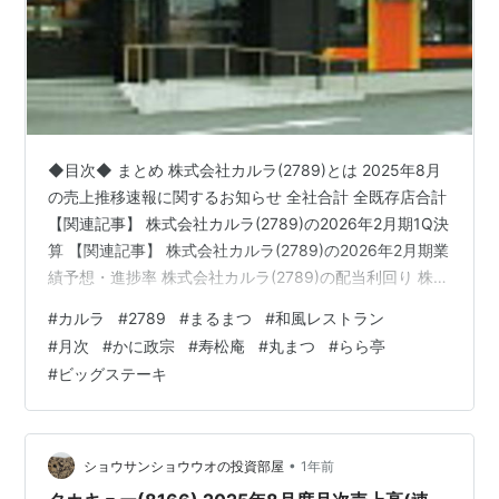
◆目次◆ まとめ 株式会社カルラ(2789)とは 2025年8月
の売上推移速報に関するお知らせ 全社合計 全既存店合計
【関連記事】 株式会社カルラ(2789)の2026年2月期1Q決
算 【関連記事】 株式会社カルラ(2789)の2026年2月期業
績予想・進捗率 株式会社カルラ(2789)の配当利回り 株式
会社カルラ(2789)の株主優待 【関連記事】 ブログをご覧
#
カルラ
#
2789
#
まるまつ
#
和風レストラン
頂き、ありがとうございます。 shousanshouuoは、 中小
#
月次
#
かに政宗
#
寿松庵
#
丸まつ
#
らら亭
型バリュー株偏重長期投資スタンスの兼業投資家です。
#
ビッグステーキ
和風レストランの「まるまつ」をご存じでしょうか？ 東
北にお住まいの方であれば、非常に馴染みがあるのかも
しれません。…
•
ショウサンショウウオの投資部屋
1年前