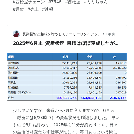
#
西松屋チェーン
#
7545
#
西松屋
#
ミミちゃん
想配当利回り 株式会社西松屋チェーン(7545)の株主優待
#
月次
#
売上
#
速報
【関連記事】 ブログをご覧頂き、ありがとうございま
す。 私は「shousanshouuo」と申します。 中小型バリュ
ー株を中心とした長期投資スタンスで、 兼業投資家とし
て活動して…
•
長期投資と趣味を増やしてアーリーリタイアを。
1年前
2025年6月末_資産状況_目標はほぼ達成したが…
少し早いですが、来週から7月に入りますので、6月末
（厳密には6/28時点）の資産状況を確認しました。 早い
もので6月も終わり、2025年も半分が終わります。日々
の生活は相変わらず仕事が忙しく、毎日あっという間に