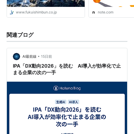
www.fukuishimbun.co.jp
note.com
関連ブログ
•
AI最前線
15日前
IPA「DX動向2026」を読む AI導入が効率化で止
まる企業の次の一手