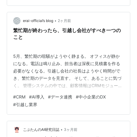
とは言えない。 1. 価格上昇の実態とその限界 価格は上が
っているのに利益は伸びない——その根本はコスト側に
ある。 全日本トラック協会の試算によれば、2024年の
•
erai-official’s blog
2ヶ月前
時…
繁忙期が終わったら、引越し会社がすべき一つの
こと
5月、繁忙期の喧騒がようやく静まる。 オフィスが静か
になる。電話は鳴り止み、担当者は深夜に見積書を作る
必要がなくなる。引越し会社の社長はようやく時間がで
き、繁忙期のデータを見直す。 そして、あることに気づ
く。 管理システムの中では、顧客情報はCRMモジュー
ル、見積情報は見積モジュール、対応履歴は別のモジュ
#
CRM
#
AI導入
#
データ連携
#
中小企業のDX
ールに分散している。これらのデータは異なるシステム
#
引越し業界
に散らばり、表面上は「すべて揃っている」ように見え
るが、実際には「連携していない」。 ある担当者が休み
の時、他の担当者がシステムを開いても、顧客情報は見
えても、その顧客の見積進捗や対応履歴は見えない。
•
こぶたんのAI研究日誌
3ヶ月前
「電話の不在着信は何件あったのか」「見積を…