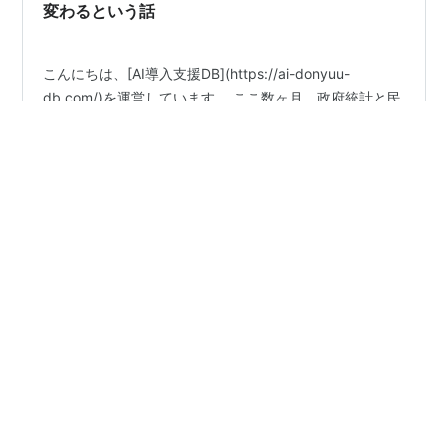
変わるという話
こんにちは、[AI導入支援DB](https://ai-donyuu-
db.com/)を運営しています。 ここ数ヶ月、政府統計と民
間調査を横断分析して「**日本企業のAI導入動向レポー
ト**」を作成していました。 今回はそのレポートから見
えてきた、意外だけど大事な話をまとめます。 ### 日本
企業の3割がAI導入済み 2026年3月時点で、日本企業全
#
AI導入
#
DX
#
中小企業
#
生成 AI
#
業務効率化
体のAI導入率は推計 **32%**。 ただし規模による格差が
大きく、大企業は58%、中小企業は27%、小規模企業は
18%です。 「周りはまだ導入していない」と思っている
•
と、実は自社だけ取り残されている……という状況も業種
AI導入DB ブログ
5ヶ月前
によっては起きています。I…
中小企業のAI導入、費用はいくら？ 相場感と賢い
進め方を解説
AI導入は「高すぎる」のか？ 「AIは大企業のもの」「導
入に何千万円もかかる」——こうしたイメージを持って