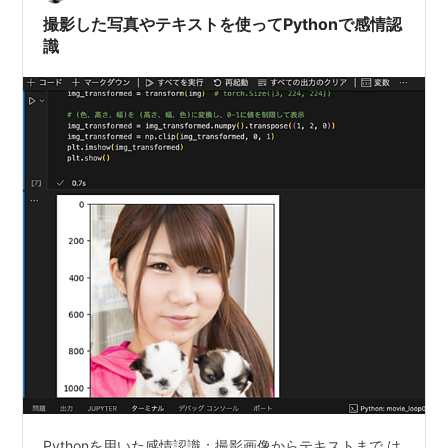
断している…
撮影した写真やテキストを使ってPythonで感情認
識
Pythonを用いた感情認識：撮影画像からテキストまで は