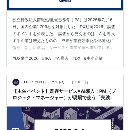
独立行政法人情報処理推進機構（IPA）は2026年7月16
日、国内企業1,799社を対象にした「DX動向2026」調査
のポイントを公表した。 調査から見えるのは、AIを導入
する企業は増えたものの、成果が業務効率化や迅速化に
偏り、新しい商品・サービスや事業変革へ進めている企
業はまだ限られるという状況だ。 これは「AIが役に立た
#
DX動向2026
#
IPA
#
AI導入
#
DX
#
中小企業
ない」という話ではない。むしろ、導入目的と測定方法
が効率化に寄りすぎている可能性を示している。本記事
では速報段階の公表内容を基に、中小企業が次の30日で
•
確認したい実務上の打ち手を整理する。 この記事の要点
TECH Street (テックストリート)
16日前
IPA調査では、DXとAIの導入は広がる一方、成果は効率化
【主催イベント】既存サービス×AI導入：PM（プ
中心だった…
ロジェクトマネージャー）が現場で使う「実践的
な判断基準」