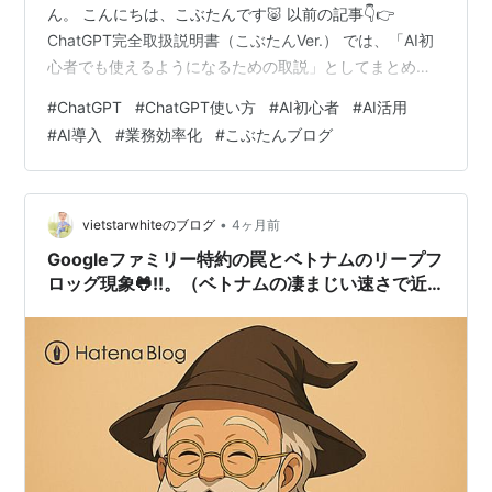
ん。 こんにちは、こぶたんです🐷 以前の記事👇👉
ChatGPT完全取扱説明書（こぶたんVer.） では、「AI初
心者でも使えるようになるための取説」としてまとめま
した。 その時の記事はこちらです。 www.kobutan-
#
ChatGPT
#
ChatGPT使い方
#
AI初心者
#
AI活用
lab.com そして今回の記事は… 👉 その“実践編”です 実は
#
AI導入
#
業務効率化
#
こぶたんブログ
2026年4月から、こぶたん母の会社で実際にAI導入がス
タートしました。 しかも使ったのは… 👉 40代～60代の
AI・PC初心者の方たち 正直に言うと最初は 💬「無理で
しょ…」💬「難しそう…」 という声ばか…
•
vietstarwhiteのブログ
4ヶ月前
Googleファミリー特約の罠とベトナムのリープフ
ロッグ現象🐸!!。（ベトナムの凄まじい速さで近
代化し日本の現在地を追い抜く）