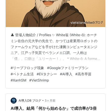
👤 登場人物紹介 / Profiles ✨ White翁 (White-ō): ホーチ
ミン在住の元大学の先生で、かつては産業用ロボットの
ファームウェアなどを手がけた凄腕コンピュータエンジ
ニア。江戸っ子気質でベランメエ口調。一人称は
「儂」。口癖は「ユリーカー！」。 * White-ō: A former
university teacher and highly skilled computer
#
リープフロッグ現象
#
Googleファミリープラン
engineer who previously worked on firmware for
#
ベトナム生活
#
EVタクシー
#
AI導入
#
高市早苗
industrial robots, now living in Ho Chi Minh City. He …
#
XanhSM
#
VietShrimp
•
AI導入DB ブログ
5ヶ月前
AI導入、結局「何から始めるか」で成功率が3倍