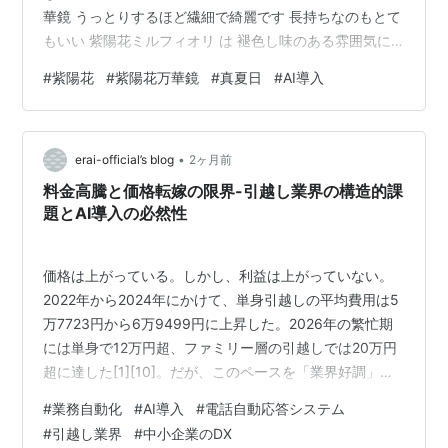
華鏡 うっとりするほど繊細で綺麗です 長持ちなのもとて
もいい 紫陽花ミルフィオリ は 褪色し味のある雰囲気に
変化しました ↓ ラグランジアクリスタルヴェール ↓ ↑
#
紫陽花
#
紫陽花万華鏡
#
真夏日
#
AI導入
支柱で支えていないので 雨に打たれ項垂れています ちな
みに咲き始めはこんなカラーでした ↓ 紫陽花テマリテマ
リ ↓ テマリテマリも褪色し始めています ユリの季節へと
•
変わっていきますね 我が家のユリはまだまだ小さなつぼ
erai-official’s blog
2ヶ月前
みです ↓ 職場で試験的にAIを導入するらしいです なん…
料金高騰と価格転嫁の限界-引越し業界の構造的課
題とAI導入の必然性
価格は上がっている。しかし、利益は上がっていない。
2022年から2024年にかけて、単身引越しの平均費用は5
万7723円から6万9499円に上昇した。2026年の繁忙期
には単身で12万円超、ファミリー層の引越しでは20万円
超に達した[1][10]。だが、このペースを「業界好調」と
読むのは、根拠が薄弱である。経営データがそれを示し
#
業務自動化
#
AI導入
#
電話自動応答システム
ている——大多数の事業者は今なお苦境にある。 料金と
#
引越し業界
#
中小企業のDX
コストの乖離 価格上昇は、もはや経営改善の有効な手段