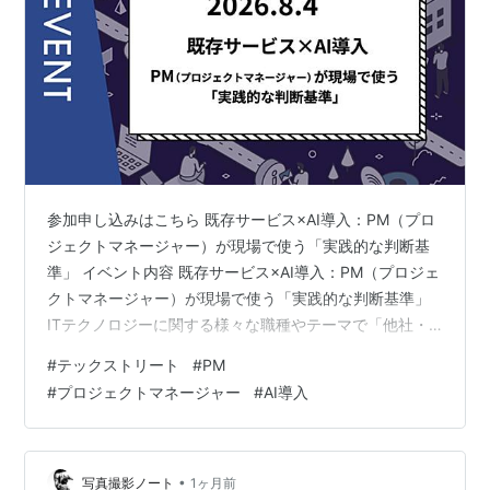
参加申し込みはこちら 既存サービス×AI導入：PM（プロ
ジェクトマネージャー）が現場で使う「実践的な判断基
準」 イベント内容 既存サービス×AI導入：PM（プロジェ
クトマネージャー）が現場で使う「実践的な判断基準」
ITテクノロジーに関する様々な職種やテーマで「他社・
他の人ってどうしてるの?」を学ぶ、 TECH Streetコミュ
#
テックストリート
#
PM
ニティ恒例の事例・知見共有勉強会。 生成AIの普及に伴
#
プロジェクトマネージャー
#
AI導入
い、新規開発だけでなく「既存のプロダクトやサービ
ス」へAIをどう組み込むかが多くの企業で課題となって
います。そこで本イベントでは、「既存サービスに対し
て、PMはどのようにAIの適用可能性を評価し、導入を判
•
写真撮影ノート
1ヶ月前