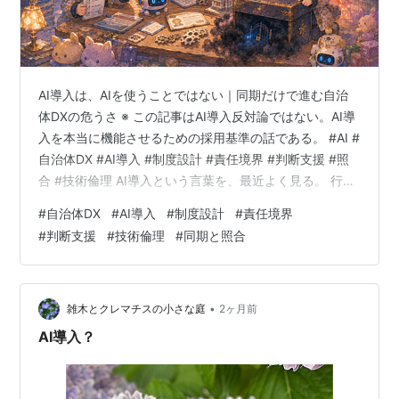
AI導入は、AIを使うことではない｜同期だけで進む自治
体DXの危うさ ※ この記事はAI導入反対論ではない。AI導
入を本当に機能させるための採用基準の話である。 #AI #
自治体DX #AI導入 #制度設計 #責任境界 #判断支援 #照
合 #技術倫理 AI導入という言葉を、最近よく見る。 行政
にも、教育にも、福祉にも、産業支援にも、地域DXに
#
自治体DX
#
AI導入
#
制度設計
#
責任境界
も、AIという言葉が入ってくる。 それ自体は悪いことで
#
判断支援
#
技術倫理
#
同期と照合
はない。 むしろ、人手不足、専門人材不足、判断負荷の
増大、記録・照会・相談業務の複雑化を考えれば、行政
や地域社会がAIを活用しようとする流れは自然である。
問題は、AIを導入することと、AIを使うことが…
•
雑木とクレマチスの小さな庭
2ヶ月前
AI導入？