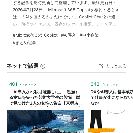
する記事を随時更新して整理しています。最終更新日：
2026年7月28日。 Microsoft 365 Copilotを検討するとき
は、「AIを使えるか」だけでなく、Copilot Chatとの違
い、前提ライセンス、既存のファイル権限、データ保
護、従量課金、導入効果まで分けて確認する必要があ
#
Microsoft 365 Copilot
#
AI導入
#
中小企業
る。本記事では、中小企業が無料枠から始め、必要な利
#
まとめ記事
用者だけ有料ライセンスへ進むための判断順をまとめ
る。 導入前に押さえる5点 まず仕事用アカウントの
Copilot Chatで対象業務を絞る 社内メール・会議・ファ
ネットで話題
もっと見る
イルを横断したい利用者だけ…
401
342
ブックマーク
ブックマーク
「AI導入され私は能無しに」…勉強す
DXやAI導入は基本成
る意味を失った芸術大学生の苦悩 崖
て仕事が楽にならない
で見つけた2人の女性の告白【東尋坊
なか
の現場から】 | 社会 | 福井のニュース |
福井新聞ONLINE