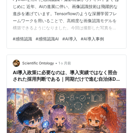
じめに 近年、AIの進展に伴い、画像認識技術は飛躍的な
進歩を遂げています。Tensorflowのような深層学習フレ
ームワークを用いることで、高精度な画像認識モデルを
構築できるようになりました。今回は撮影した写真を
Pythonで感情認識する具体的な方法について解説しま
#
感情認識
#
感情認識AI
#
AI導入
#
AI導入事例
す。 書いているのはこんな人
marcoporlo.hatenablog.com Pythonによる感情認識の基
礎 Pythonによる感情分析はもととなるデータがテキスト
•
の場合、画像・映像の場合、音声の場合があります。 今
Scientific Ontology
1ヶ月前
回はこの中でテキストの感情認識と画像・映像の感情認
AI導入政策に必要なのは、導入実績ではなく照合
識を…
された採用判断である｜同期だけで進む自治体DX
の危うさ