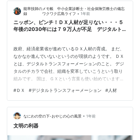
資格？ メリット・注意点 どんな人向けか 受験条件 難易
能率技師のメモ帳 中小企業診断士・社会保険労務士の備忘
度・試験形式・合格点 勉強時間・コツ 受験料と申し込み
•
録 ワクワク広島ライフ
1年前
方法 よく…
ニッポン、ピンチ！ＤＸ人材が足りない・・・５
年後の2030年には７９万人が不足 デジタルト
ランスフォーメーションで敗戦すればニッポンは
詰みます
政府、経済産業省が進めているＤＸ人材の育成。 まだ、
なかなか進んでいないというのが現状のようです。 ＤＸ
とは、デジタルトランスフォーメーションのこと。 デジ
タルのチカラで会社、組織を変革していこうという取り
組みです。 国は、ＧＸという言葉も使い始めています
（笑）。 こちらは、グリーントランスフォーメーショ
#
ＤＸ
#
デジタルトランスフォーメーション
#
人材
ン・・・環境経営、ＳＤＧｓ実現に向けてサステナブル
に経営していきましょうという動きです。 ＤＸ人材が足
りない。 ５年後の2030年には、７９万人が不足すると推
•
測されています。 日本の会社がＤＸの導入、定着が出来
なにわの空の下-おやじの心の風景
1年前
ない理由のダントツの１位が「ＤＸ人材がいない」とい
文明の利器
うこと。 今までのようにシステムや…