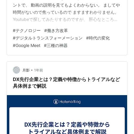
ントで、 動画の説明を見てもよくわからない。 ましてや
時間がないので焦っているので ますますわかりません。
Youtubeで探してみたりするのですが、 肝心なところ
で、その次を見たいのですが、 ここは割愛しておきます
#
テクノロジー
#
働き方改革
ね、、、 オイオイ、そこが見たいのに見れない。 これは
#
デジタルトランスフォーメーション
#
時代の変化
と思い、グループのメンバーに打診したところ 気持ちよ
#
Google Meet
#
三種の神器
く引き受けてくれたので助かりました。 Googleミートを
使って、教えてもらいました。 本当に感謝しています！
一人でやっていたらいまだに終わっていなかった。 まさ
に”文明…
•
月影
1年前
DX先行企業とは？定義や特徴からトライアルなど
具体例まで解説