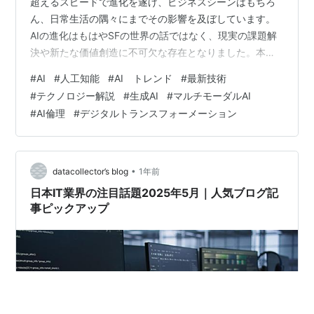
超えるスピードで進化を遂げ、ビジネスシーンはもちろ
ん、日常生活の隅々にまでその影響を及ぼしています。
AIの進化はもはやSFの世界の話ではなく、現実の課題解
決や新たな価値創造に不可欠な存在となりました。本記
事では、2025年現在の最新AIトレンドの中から、特に注
#
AI
#
人工知能
#
AI トレンド
#
最新技術
目すべきTOP5をピックアップし、専門ライターが分かり
#
テクノロジー解説
#
生成AI
#
マルチモーダルAI
やすく解説します。これらのトレンドを把握すること
#
AI倫理
#
デジタルトランスフォーメーション
で、未来のビジネスチャンスやキャリア形成の一助とな
れば幸いです。 目次 2025年、注目のAIトレンドTOP5 1.
生成AIのさらなる進化と「マルチモーダルAI」の本格普
及 2. …
•
datacollector’s blog
1年前
日本IT業界の注目話題2025年5月｜人気ブログ記
事ピックアップ