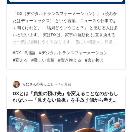
「DX（デジタルトランスフォーメーション）」（読みか
たはディーエックス） という言葉、ニュースや仕事でよ
く聞くけれど、 「結局どういうこと？」 と感じる人は多
いと思います。 実はDXは、家事の自動化 に置き換える
と一気に理解しやすくなります。 難しい概念を、日常
の“家の中”に落とし込んで考えてみましょう。 【目次】
#
DX
#
用語
#
デジタルトランスフォーメーション
■ DXは「便利な道具を入れること」ではない ■ 家事で
#
変える
#
難しい言葉
#
置き換える
#
言い換え
考えるとわかる「デジタル化」と「DX」の違い ● デジ
タル化（道具の置き換え） ● DX（家事の仕組みそのも
のを変える） ■ 例：ロボット掃除機をDXで考えるとこ
うなる ■ 例：料理のDXは「作る」から「仕組みで回
•
ろむさんの考えごと
4ヶ月前
す」へ ● …
DXとは「負担の預け先」を変えることなのかもし
れない ―「見えない負担」を手放す側から考えて
みる