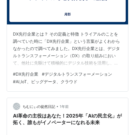
DX先行企業とは？ その定義と特徴 トライアルのことを
調べていた時に「DX先行企業」という言葉がよくわから
なかったので調べてみました。DX先行企業とは、デジタ
ルトランスフォーメーション（DX）の取り組みにおい
て、他社に先駆けて積極的にデジタル技術を活用し、ビ
ジネスモデルや組織、業務プロセスを根本から変革して
#
DX先行企業
#
デジタルトランスフォーメーション
いる企業のことです。 DXとは？ まず、DX（デジタルト
#
AI,IoT、ビッグデータ、クラウド
ランスフォーメーション）とは何かを簡単に説明しま
す。経済産業省の定義では、「企業がビジネス環境の激
しい変化に対応し、データとデジタル技術を活用して、
顧客や社会のニーズを基に、製品やサービス、ビジネス
•
ちむにぃの徒然日記
1年前
モデルを変革するとともに、業務そのもの…
AI革命の主役はあなた！2025年「AIの民主化」が
拓く、誰もがイノベーターになれる未来