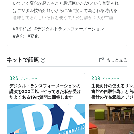
いていく変化が起こること最近聴いたAXという言葉それ
はデジタル技術分野がさらにAIに於いて為される時代を
意味してるらしいそれを使う主人公は誰か？人が主語で
はなく、AIが主人公となる私は賛成何故なら人が進化し
#
#平和だ
#
デジタルトランスフォーメーション
ても人は必ず争いを伴うだったらAIに支配された方が平
#
進化
#
変化
和だしかし残念ながら、そこに於いても人は必ず反乱を
起こすだろう最終的には人の存在こそが争いの頑脅とな
る消えるしかないか人間たち
ネットで話題
もっと見る
326
209
ブックマーク
ブックマーク
デジタルトランスフォーメーションの
生徒向けの使えるリン
講演を200回以上やってきた私が受け
書館の自殺行為」と言わ
たよくある19の質問に回答します
書館の存在意義とデジ
ォーメーション（DX） | 
News Blog