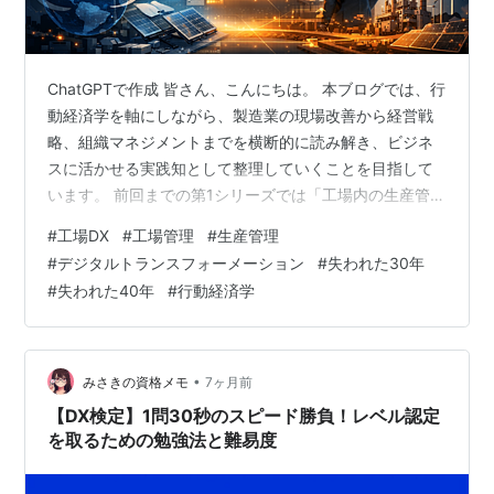
ChatGPTで作成 皆さん、こんにちは。 本ブログでは、行
動経済学を軸にしながら、製造業の現場改善から経営戦
略、組織マネジメントまでを横断的に読み解き、ビジネ
スに活かせる実践知として整理していくことを目指して
います。 前回までの第1シリーズでは「工場内の生産管
理・IE」を、第2シリーズでは「中国人マネジメント（マ
#
工場DX
#
工場管理
#
生産管理
ネジメントOS）」をテーマに、現場の行動原理をどう設
#
デジタルトランスフォーメーション
#
失われた30年
計し直すかを考えてきました。ここで扱ったのは、いわ
#
失われた40年
#
行動経済学
ば「人のOS」の話でした。今回からは視座を一段引き上
げ、「その人のOSが動く舞台となる『工場全体の
OS』」──すなわち工場・SCMの未来（DX・AI・地政
学・環境）を扱う第3シリーズ…
•
みさきの資格メモ
7ヶ月前
【DX検定】1問30秒のスピード勝負！レベル認定
を取るための勉強法と難易度