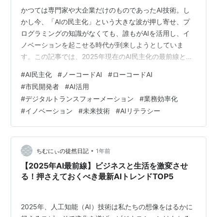
かつては専門家や大企業だけのものであったAI技術。し
かし今、「AIの民主化」という大きな波が押し寄せ、プ
ログラミングの知識がなくても、誰もがAIを活用し、イ
ノベーションを起こせる時代が到来しようとしていま
す。この記事では、2025年現在のAI民主化の最前線と、
それが私たちのビジネスや創造性にどのような可能性を
#
AI民主化
#
ノーコードAI
#
ローコードAI
もたらすのかを、分かりやすく解説します。 この記事の
#
市民開発者
#
AI活用
ポイント 「AIの民主化」とは何か？なぜ今注目されるの
#
デジタルトランスフォーメーション
#
業務効率化
か？ 専門知識は不要！ノーコード/ローコードAIプラット
#
イノベーション
#
未来技術
#
AIリテラシー
フォームの衝撃 「市民開発者」がビジネスを変える！身
近なAI活用事例 中小企業の業務効率化 個人のアイデア実
現 AI民主化がもた…
•
ちむにぃの徒然日記
1年前
【2025年AI最前線】ビジネスと生活を激変させ
る！押さえておくべき最新AIトレンドTOP5
2025年、人工知能（AI）技術は私たちの想像をはるかに