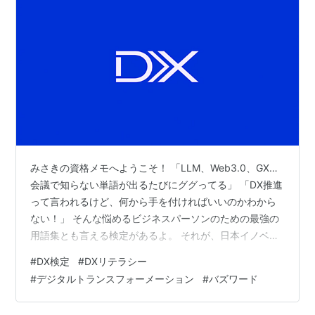
みさきの資格メモへようこそ！ 「LLM、Web3.0、GX…
会議で知らない単語が出るたびにググってる」 「DX推進
って言われるけど、何から手を付ければいいのかわから
ない！」 そんな悩めるビジネスパーソンのための最強の
用語集とも言える検定があるよ。 それが、日本イノベー
ション融合学会が主催するDX検定。 この試験ただの知識
#
DX検定
#
DXリテラシー
テストじゃなくて、60分で120問を解く超スピード勝
#
デジタルトランスフォーメーション
#
バズワード
負！ 合格不合格ではなく、スコアでレベル認定されるこ
のスピード検定について解説するね！ DX検定ってどんな