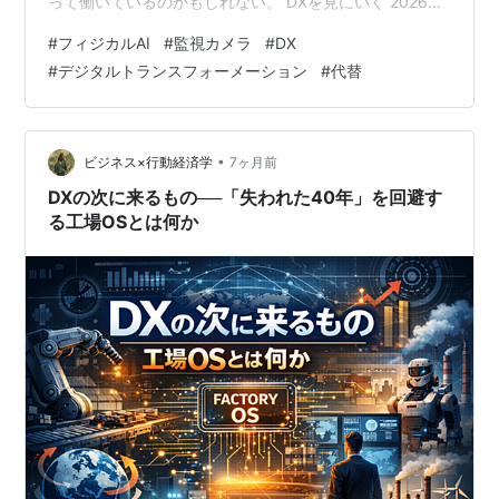
って働いているのかもしれない。 DXを見にいく 2026年
4月、テック展に足を運んだ。 会場を歩いていて、私が
#
フィジカルAI
#
監視カメラ
#
DX
足を止めたのは、AIによる「目」のサポートだった。 そ
#
デジタルトランスフォーメーション
#
代替
れは、仕事における「名もなき家事」のような負担を、
静かに肩代わりしてくれる仕組みのように思えた。 いわ
ゆるDX（デジタルトランスフォーメーション）とは、デ
ジタル技術によって業務やビジネスモデルそのものを変
•
ビジネス×行動経済学
7ヶ月前
えていく取り組みだと言われてい…
DXの次に来るもの──「失われた40年」を回避す
る工場OSとは何か