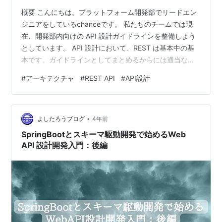
概要 こんにちは。プラットフォーム開発部でリードエン
ジニアをしているchanceです。 私たちのチームでは現
在、開発部内向けの API 設計ガイドラインを整備しよう
としています。 API 設計において、REST は基本中の基
本です。ガイドラインとしてまとめるからには適当なこ
とは書けませんので、改めて REST の原則から確認しま
#
アーキテクチャ
#
REST API
#
API設計
した。新しい技術を追いかけるのはもちろん重要です
が、こういった基本の技術をしっかりと理解することも
同じように重要です。 この記事では、調べた内容のシェ
•
アとして、REST の誕生から原則、リソース指向アーキテ
よしたろうブログ
4年前
クチャの概要や特性などを解説します。文字文字しくな
SpringBootとスキーマ駆動開発で始めるWeb
ってしまいまし…
API 設計開発入門：後編