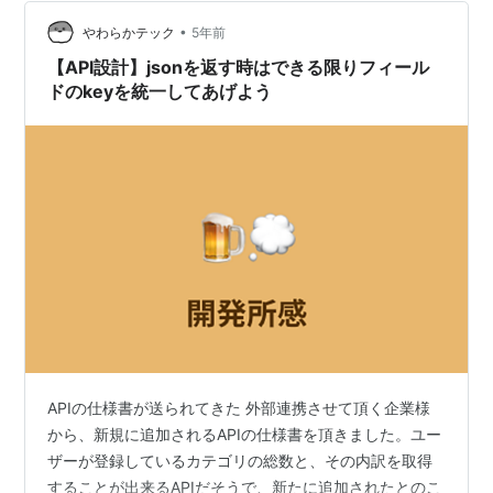
知っとかないとコンテキストがおかしなるかもです。 そ
して、前編では普遍的なお話が多いです。後編からスキ
•
やわらかテック
5年前
ーマ駆動での開発を交え…
【API設計】jsonを返す時はできる限りフィール
ドのkeyを統一してあげよう
APIの仕様書が送られてきた 外部連携させて頂く企業様
から、新規に追加されるAPIの仕様書を頂きました。ユー
ザーが登録しているカテゴリの総数と、その内訳を取得
することが出来るAPIだそうで、新たに追加されたとのこ