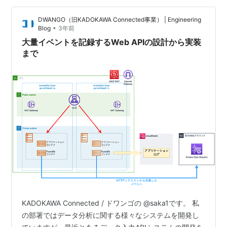
既存のGraphQLベースのバックエンドを活かしつつ、外
DWANGO（旧KADOKAWA Connected事業） | Engineering
部システムとの親和性を考慮してREST API…
•
Blog
3年前
大量イベントを記録するWeb APIの設計から実装
まで
KADOKAWA Connected / ドワンゴの @saka1です。 私
の部署ではデータ分析に関する様々なシステムを開発し