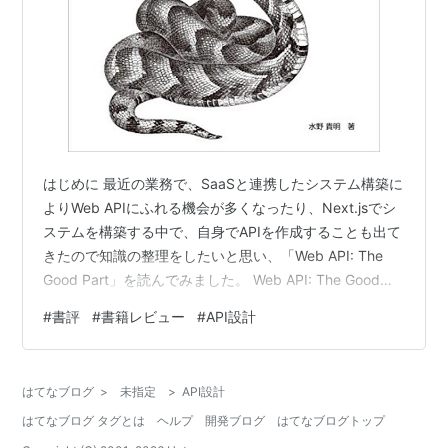
はじめに 最近の業務で、SaaSと連携したシステム構築に
よりWeb APIにふれる機会が多くなったり、Next.jsでシ
ステムを構築する中で、自身でAPIを作成することも出て
きたので知識の整理をしたいと思い、「Web API: The
Good Part」を読んでみました。 Web API: The Good
Parts作者:水野 貴明オライリージャパンAmazon 感想
#
書評
#
書籍レビュー
#
API設計
API設計の具体的なベストプラクティスをまとめて知るこ
とができた 本書を読むまでは、なんとなくググったり、
先輩社員に聞いて設計していることが多かったので、ま
はてなブログ
>
未指定
>
API設計
とまった知識がなかったように思います。 近いうちに新
はてなブログ タグとは
ヘルプ
開発ブログ
はてなブログトップ
しく開発チームを…