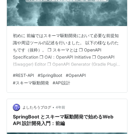
初めに 前編ではスキーマ駆動開発において必要な前提知
識や周辺ツールの記述を行いました。 以下の様なものた
ちです（抜粋）。 ❐ スキーマとは ❐ OpenAPI
Specification ❐ OAI：OpenAPI Initiative ❐ OpenAPI
(Swagger) Editor ❐ OpenAPI Generator (Gradle Plugin)
❐ ドキュメントの自動生成 ❐ スキーマから Spring コー
#
REST-API
#
SpringBoot
#
OpenAPI
ドの自動生成を行う ❐ Gradle タスクの依存関係設定 ❐
#
スキーマ駆動開発
#
API設計
API記述言語 ❐ スキーマ駆動開発とは（詳細） ❐ スキー
マ活用シーン ❐ API 設計 『設計はなぜ重要…
•
よしたろうブログ
4年前
SpringBoot とスキーマ駆動開発で始めるWeb
API 設計開発入門：前編