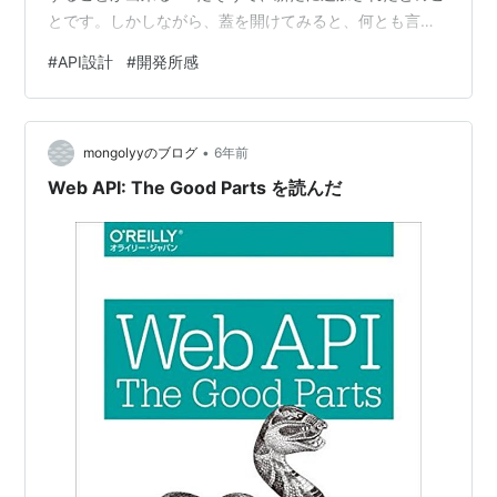
とです。しかしながら、蓋を開けてみると、何とも言え
ない残念なレスポンスとなっていました。まずは、以下
#
API設計
#
開発所感
をご確認ください。 (情報は原文より書き換えてありま
す) 以下はユーザーが何かしらのカテゴリーを1件以上登
録している場合のレスポンスになります。 {
•
"total_category": 2, "category": [ { "id": 1, "name":
mongolyyのブログ
6年前
"Python" }, { "…
Web API: The Good Parts を読んだ