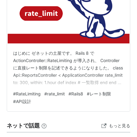
はじめに ゼネットの土屋です。 Rails 8 で
ActionController::RateLimiting が導入され、 Controller
に直接レート制限を記述できるようになりました。 class
Api::ReportsController < ApplicationController rate_limit
to: 300, within: 1.hour def index # 一覧取得 end end 書
き方自体は非常にシンプルですが、 本番で使う場合は
#
RateLimiting
#
rate_limit
#
Rails8
#
レート制限
「どう書けるか」よりも 「どう効かせるか」を考えない
#
API設計
と、意図しない制限になりがちです。 この記事では、
Controller…
ネットで話題
もっと見る