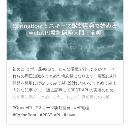
初めに まず、最初には、どんな環境で行ったのかと、そ
れらの周辺知識をまとめた備忘録になります。実際にAPI
開発を簡単に行なってみてAPI設計についてまとめてみよ
う的な記事です。 過去記事にてREST API の実装のため
の前提知識をまとめました。そこの知識前提なので解ら
なければそちらを参照ください。 最初の方はスキーマ駆
#
OpenAPI
#
スキーマ駆動開発
#
API設計
動開発について簡単に説明してますので、別に興味ない
#
SpringBoot
#
REST API
#
Java
場合は API設計の項目から読んで頂ければと思います。
ただ、開発の部分とかはスキーマ駆動開発でやるので、