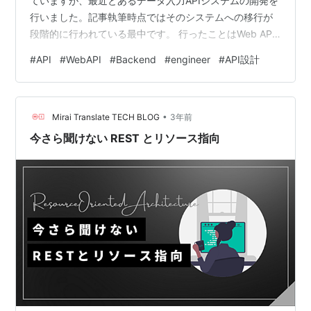
ていますが、最近とあるデータ入力APIシステムの開発を
行いました。記事執筆時点ではそのシステムへの移行が
段階的に行われている最中です。 行ったことはWeb API
を提供するシステムを開発しただけではあるのですが、
#
API
#
WebAPI
#
Backend
#
engineer
#
API設計
データ基盤を保守するチームが直接Web APIを開発する
のは珍しいかもしれないと思いました 与えられた技術的
制約から、シンプルなシステム構成を少し曲げて、いく
•
つか追加の工夫をしなければなりませんでした この辺り
Mirai Translate TECH BLOG
3年前
が面白いかなと思って記事を書きました。以降では、
今さら聞けない REST とリソース指向
デ…