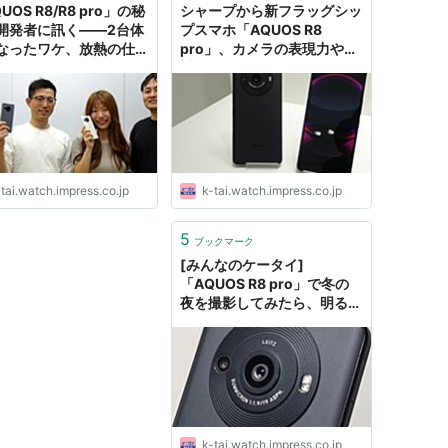
UOS R8/R8 pro」の秘
シャープから新フラッグシッ
開発者に訊く――2台体
プスマホ「AQUOS R8
なったワケ、放熱の仕組
pro」、カメラの表現力や熱
カメラの進化は
対策を強化
tai.watch.impress.co.jp
k-tai.watch.impress.co.jp
5
ブックマーク
[みんなのケータイ]
「AQUOS R8 pro」で冬の
夜を撮影してみたら、明るす
ぎてびっくりした
k-tai.watch.impress.co.jp