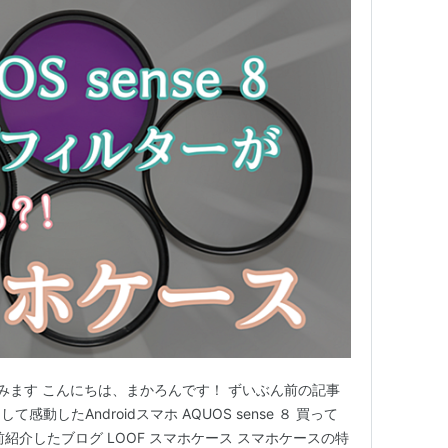
みます こんにちは、まかろんです！ ずいぶん前の記事
動したAndroidスマホ AQUOS sense ８ 買って
紹介したブログ LOOF スマホケース スマホケースの特