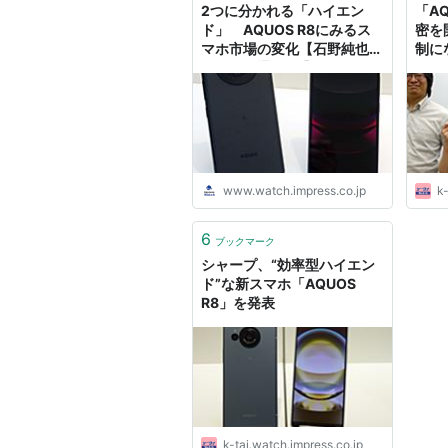
2つに分かれる「ハイエン
「AQ
ド」 AQUOS R8にみるス
密を
マホ市場の変化【石野純也の
制に
モバイル通信SE】
みや
www.watch.impress.co.jp
k-
6
ブックマーク
シャープ、“効率型ハイエン
ド”な新スマホ「AQUOS
R8」を発表
k-tai.watch.impress.co.jp