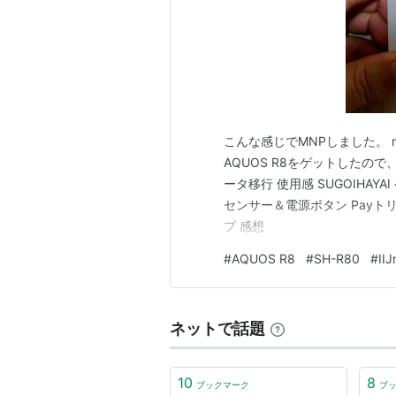
こんな感じでMNPしました。 muji
AQUOS R8をゲットしたの
ータ移行 使用感 SUGOIHAYAI
センサー＆電源ボタン Payトリ
プ 感想
#
AQUOS R8
#
SH-R80
#
IIJ
ネットで話題
10
8
ブックマーク
ブ