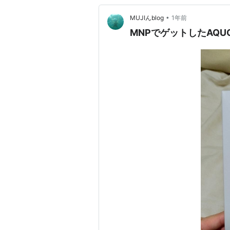
•
MUJIんblog
1年前
MNPでゲットしたAQU