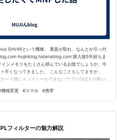
3 plus SHV46という機種。 裏蓋が取れ、なんとか引っ付
log.com mujinblog.hatenablog.com 購入後5年経ちま
メインメモリをたくさん積んでいるお陰でしょうか、今
々辛くなってきました。 こんなこともしてますが、
og.com SDカード側にインストールできないアプリのほうが多いの
いろんなお店が「アプリアプリ・・・」で、インストール
#
機種変更
#
スマホ
#
携帯
り消した…
-PLフィルターの魅力解説