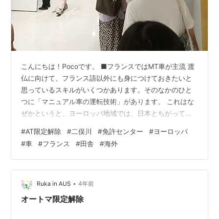
こんにちは！Pocoです。 ■フランスではMT車が主流 渡
仏に向けて、フランス語以外にも身につけておきたいと
思っているスキルがいくつかあります。そのなかのひと
つに「マニュアル車の運転技術」があります。 これはな
ぜかというと、ヨーロッパ地域では、日本とちがってマ
ニュアル車（以下、MT）のほうが主流だからです。 なぜ
#
AT限定解除
#
二俣川
#
免許センター
#
ヨーロッパ
MTのほうが主流かは、わかりやすく説明してくださるブ
#
車
#
フランス
#
田舎
#
海外
ログがたくさんあるので割愛しますが、私の夫や義家族
のケースでいえばオートマ車（以下、AT）よりMTのほう
が燃費が良く、安いからというのがMTをより好む主な理
由です。 また、フランスは運転免許をとる際にATやMT
•
Ruka in AUS
4年前
と分けないので、免許を取…
オートマ限定解除