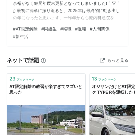
余裕がなく結局年度末更新となってしまいました( ´ ▽ `
;) 最初に簡単に振り返ると、2025年は最終的に動き出し
の年になったと思います。一昨年から心療内科通院を始
め、試行錯誤しながらも少しずつ自分を大切にする感覚
#
AT限定解除
#
同級生
#
転職
#
退職
#
人間関係
がわかってきて、全く予定になかった転職まで決まっ
#
新生活
て。転職を考えるきっかけになったプチ旅行の日は、
元々は登山の予定を入れていたのですが、その前に山道
で初めて熊に遭遇し急遽予定を変更してのプチ旅行だっ
ネットで話題
もっと見る
たので、それもご縁や運の流れを感じていました。 2026
年、今年の抱負は、「新しい…
23
13
ブックマーク
ブックマーク
AT限定解除の教習が楽すぎてマズいと
オジサンだけどAT限
思った
ク TYPE Rを運転した (