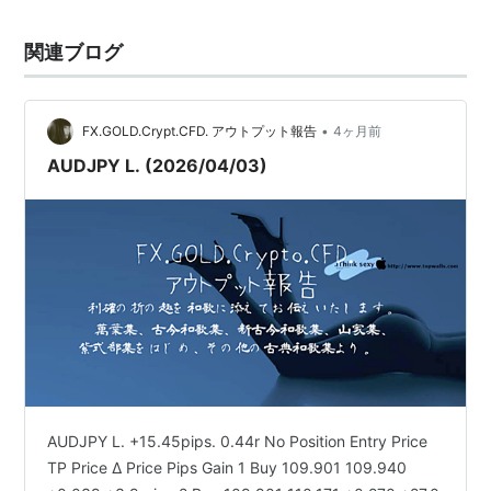
関連ブログ
•
FX.GOLD.Crypt.CFD. アウトプット報告
4ヶ月前
AUDJPY L. (2026/04/03)
AUDJPY L. +15.45pips. 0.44r No Position Entry Price
TP Price Δ Price Pips Gain 1 Buy 109.901 109.940