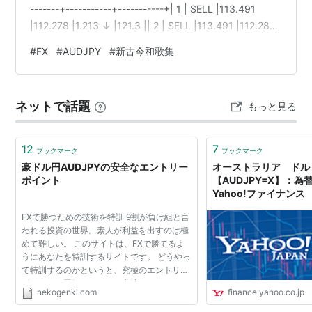
-------+-----------+-----------+| 1 | SELL |113.491
|112.278 |1.213 ↓ |121.3 || 2 | SELL |113.491 |112.283
|1.208 ↓ |120.8 || 3 | SELL…
#
FX
#
AUDJPY
#
新古今和歌集
ネットで話題
もっと見る
12
7
ブックマーク
ブックマーク
豪ドル円AUDJPYの安全なエントリー
オーストラリア ドル 
ポイント
【AUDJPY=X】：為
Yahoo!ファイナンス
FXで勝つための技術を特訓 9割が負け組と言
われる投資の世界。素人が利益を出すのは極
めて難しい。 このサイトは、FXで勝てるよ
うにあなたを特訓するサイトです。 どうやっ
て特訓するのかというと、究極のエントリー
ポイントを図解するという方法で、あなたの
nekogenki.com
finance.yahoo.co.jp
脳に勝てるFXのエントリー方法をインプット
します。 手法によ...