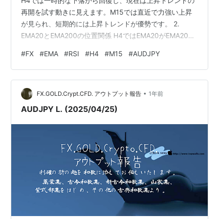
H4では一時的な下落から回復し、現在は上昇トレンドの
再開を試す動きに見えます。M15では直近で力強い上昇
が見られ、短期的には上昇トレンドが優勢です。 2.
EMA20とEMA200の位置関係 H4ではEMA20がEMA200
を上抜けしており、中期トレンドの上昇基調が継続して
#
FX
#
EMA
#
RSI
#
H4
#
M15
#
AUDJPY
います。M15でもEMA20がEMA200をしっかりと上抜け
ており、短期的なゴールデンクロスが発生中です。 3.
RSIの状況 H4ではRSIが50付近</strongで中立ながらも
•
回復傾向があり、過熱感はなく上昇余地あり。M15では
FX.GOLD.Crypt.CFD. アウトプット報告
1年前
RSIが65付近…
AUDJPY L. (2025/04/25)