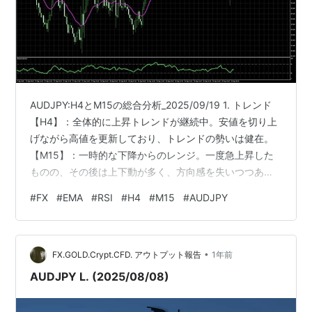
AUDJPY:H4とM15の総合分析_2025/09/19 1. トレンド
【H4】：全体的に上昇トレンドが継続中。安値を切り上
げながら高値を更新しており、トレンドの勢いは健在。
【M15】：一時的な下降からのレンジ。一度急上昇した
ものの、その後は上下動が多く、方向感を失いつつある
状態。 2. EMA20とEMA200の位置関係 【H4】：
#
FX
#
EMA
#
RSI
#
H4
#
M15
#
AUDJPY
EMA20（紫）がEMA200（水色）の上に位置し、上昇ト
レンドを裏付けています。現在は価格がEMA20付近で調
整中。【M15】：EMA20がEMA200を一時的に上抜けた
•
ものの、再び下抜けており、短期的に不安定な移動平均
FX.GOLD.Crypt.CFD. アウトプット報告
1年前
の交錯状態。 3. RSIの状況 【H…
AUDJPY L. (2025/08/08)