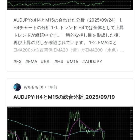
AUDJPYのH4とM15の合わせた分析（2025/09/24） 1.
H4チャートの分析 1-1. トレンド H4では全体として上昇
トレンドが継続中です。一時的な押し目を形成した後、
再び上昇の兆しが確認されています。 1-2. EMA20と
EMA200の位置関係 EMA20（紫）がEMA200（水色）の
上に位置しているため、パーフェクトオーダーの状態で
#
FX
#
EMA
#
RSI
#
H4
#
M15
#
AUDJPY
す。これは中長期的な買い優勢の相場を示唆していま
す。 1-3. RSIの状況 RSI14は約56付近を推移しており、
過熱感もなく上昇余地のある健全な状態です。 2. M15チ
•
ャートの分析 2-1. トレンド M15では直近で急騰が発生
もちもちFX
1年前
し、明確な…
AUDJPY:H4とM15の総合分析_2025/09/19