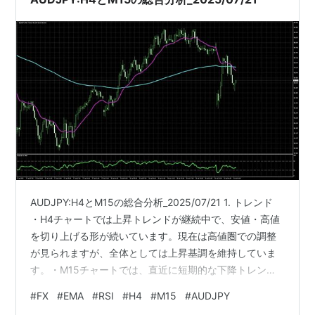
AUDJPY:H4とM15の総合分析_2025/07/21 1. トレンド
・H4チャートでは上昇トレンドが継続中で、安値・高値
を切り上げる形が続いています。現在は高値圏での調整
が見られますが、全体としては上昇基調を維持していま
す。・M15チャートでは、直近に短期的な下降トレンド
への転換が確認されており、EMA20がEMA200をデッド
#
FX
#
EMA
#
RSI
#
H4
#
M15
#
AUDJPY
クロスし、価格は下方向に勢いを見せています。 2.