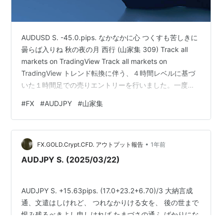
AUDUSD S. -45.0.pips. なかなかに心 つくすも苦しきに
曇らば入りね 秋の夜の月 西行 (山家集 309) Track all
markets on TradingView Track all markets on
TradingView トレンド転換に伴う、４時間レベルに基づ
いた１時間足での売りエントリーを行いました。一度、
損切りライン（SL）を引き下げましたが、その水準で損
#
FX
#
AUDJPY
#
山家集
切りとなりました。 アウトプットとしての報告ブログを
作成するにあたり、改めてチャートを精査いたしまし
た。 まず日足チャートを確認したところ、W1MAと
•
D1MAの乖離がやや気になるものの、トレンドライン…
FX.GOLD.Crypt.CFD. アウトプット報告
1年前
AUDJPY S. (2025/03/22)
AUDJPY S. +15.63pips. (17.0+23.2+6.70)/3 大納言成
通、文遣はしけれど、 つれなかりける女を、 後の世まで
恨み残るべきよし申しければ たまづさの通ふ ばかりにな