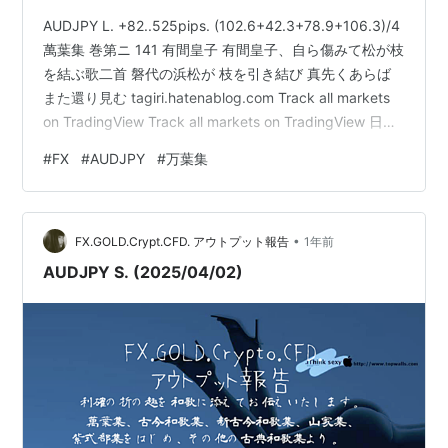
AUDJPY L. +82..525pips. (102.6+42.3+78.9+106.3)/4
萬葉集 巻第ニ 141 有間皇子 有間皇子、自ら傷みて松が枝
を結ぶ歌二首 磐代の浜松が 枝を引き結び 真先くあらば
また還り見む tagiri.hatenablog.com Track all markets
on TradingView Track all markets on TradingView 日足
における戻り売り形成並びに４時間レベルのトレンド転
#
FX
#
AUDJPY
#
万葉集
換に伴う初押を獲得をするために１時間足での買いエン
トリーをいたしました。 「学びにおける対価と真摯な努
力について――為替取引の現場からの一筆…
•
FX.GOLD.Crypt.CFD. アウトプット報告
1年前
AUDJPY S. (2025/04/02)