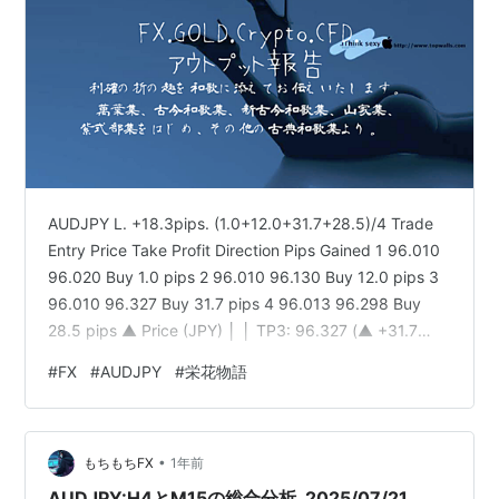
AUDJPY L. +18.3pips. (1.0+12.0+31.7+28.5)/4 Trade
Entry Price Take Profit Direction Pips Gained 1 96.010
96.020 Buy 1.0 pips 2 96.010 96.130 Buy 12.0 pips 3
96.010 96.327 Buy 31.7 pips 4 96.013 96.298 Buy
28.5 pips ▲ Price (JPY) │ │ TP3: 96.327 (▲ +31.7
pips) │ │ │ TP4: 96.298 (▲ +28.5 pips) │ │ │ T…
#
FX
#
AUDJPY
#
栄花物語
•
もちもちFX
1年前
AUDJPY:H4とM15の総合分析_2025/07/21