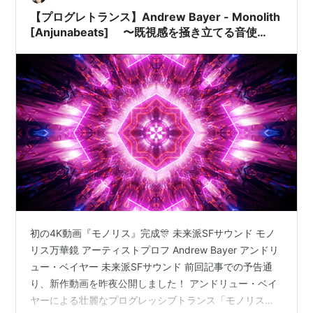
【プログレトランス】Andrew Bayer - Monolith
[Anjunabeats] 〜既視感を掻き立てる音使
い〜 - 2023: A Space Odyssey -
初の4K動画『モノリス』完成🎊 未来派SFサウンド モノ
リス万華鏡 アーティストプロフ Andrew Bayer アンドリ
ュー・ベイヤー 未来派SFサウンド 前回記事での予告通
り、新作動画を昨夜公開しました！ アンドリュー・ベイ
ヤーによる壮麗なプログレッシブトランス「モノリス」