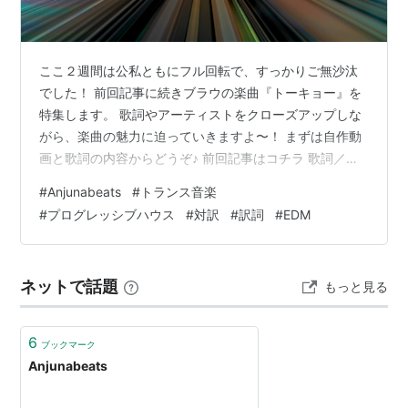
ここ２週間は公私ともにフル回転で、すっかりご無沙汰
でした！ 前回記事に続きブラウの楽曲『トーキョー』を
特集します。 歌詞やアーティストをクローズアップしな
がら、楽曲の魅力に迫っていきますよ〜！ まずは自作動
画と歌詞の内容からどうぞ♪ 前回記事はコチラ 歌詞／対
訳 ラブソングをリアルに聞かせる秘訣 日本語をかっこよ
#
Anjunabeats
#
トランス音楽
くEDMに同化させる秘訣 アーティストプロフ 3LAU ブラ
#
プログレッシブハウス
#
対訳
#
訳詞
#
EDM
ウ Xira ジラ Fatum フェイタム 歌詞／対訳 TOKYOby
3LAU feat. XIRA I'd move to TokyoIf that's where you
want to goDon't have to …
ネットで話題
もっと見る
6
ブックマーク
Anjunabeats