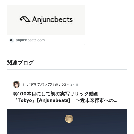
anjunabeats.com
関連ブログ
•
ヒデキマツバラの猫道Blog
2年前
㊗️100本目にして初の実写リリック動画
『Tokyo』[Anjunabeats] 〜近未来都市へのバ
ーチャル旅行〜 - Virtual Journey to
Metropolis -