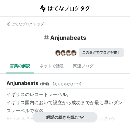
はてなブログ トップ
Anjunabeats
このタグでブログを書く
言葉の解説
ネットで話題
関連ブログ
Anjunabeats
(
音楽
)
【
あんじゅなびーつ
】
イギリスのレコードレーベル。
イギリス国内において設立から成功までが最も早いダン
スレーベルで有名。
解説の続きを読む
Above & Beyond(OceanLabなどの別名義もある)や
Smith & Pledger、Super8などのアーティストが在籍し