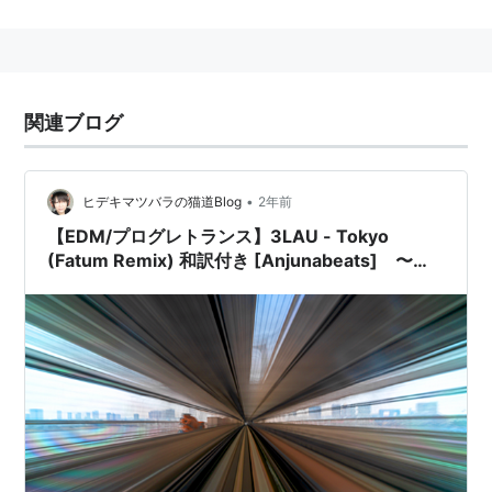
ている。
関連ブログ
•
ヒデキマツバラの猫道Blog
2年前
【EDM/プログレトランス】3LAU - Tokyo
(Fatum Remix) 和訳付き [Anjunabeats] 〜日
本語をクールに聞かせる傑作EDM〜 - Ready to
Move -