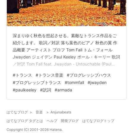
深まりゆく秋色を想起させる、素敵なトランス作品をご
紹介します。 歌詞／対訳 落ち葉色のピアノ 秋色の翼 作
品概要 アーティスト プロフ Tom Fall トム・フォール
Jwayden ジェイデン Paul Keeley ポール・キーリー 歌詞
／対訳 Tom Fall feat. Jwaydan - Untouchable (Paul
Keeley Remix) [Pilot 6 Recordings] UNTOUCHABLEby
#
トランス
#
トランス音楽
#
プログレッシブハウス
Tom Fall feat. Jwayden Such a strange and disturbed
#
プログレッシブトランス
#
tommfall
#
jwayden
obsession What I thought I had…
#
paulkeeley
#
訳詞
#
armada
はてなブログ
>
音楽
>
Anjunabeats
はてなブログ タグとは
ヘルプ
開発ブログ
はてなブログトップ
Copyright (C) 2001-
2026
Hatena.