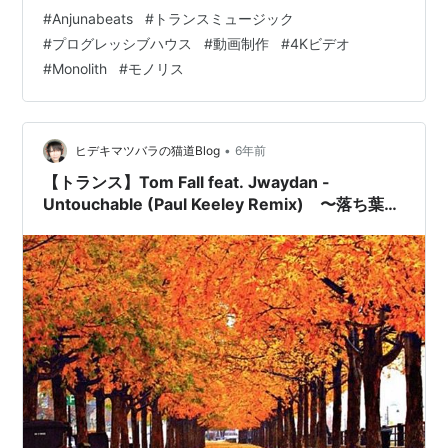
です。 ミニマルながらも巨人のごとく圧巻なビート。 無
#
Anjunabeats
#
トランスミュージック
情な宇宙空間にいるかのような音響感。 不穏な兆しを醸
#
プログレッシブハウス
#
動画制作
#
4Kビデオ
し出すエレクトロサウンドに混じって、時折現れるスペ
#
Monolith
#
モノリス
イン風な響きが、どこか異教の神秘性を感じさせます。
本作は、彼のファーストアルバム『It's Artificial』収録
曲。 イギリスを代表するトランス／プログレッシ…
•
ヒデキマツバラの猫道Blog
6年前
【トランス】Tom Fall feat. Jwaydan -
Untouchable (Paul Keeley Remix) 〜落ち葉色
に染まった美麗トランス〜