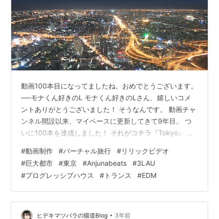
動画100本目になってましたね。おめでとうございます。
──モナくん好きのL モナくん好きのLさん、嬉しいコメ
ントありがとうございました！ そうなんです。 動画チャ
ンネル開設以来、マイペースに更新してきて9年目。 つ
いに100本を達成しました！ それがコチラ『Tokyo』 イ
ギリスのトランス系レーベルAnjunabeatsからリリースさ
#
動画制作
#
バーチャル旅行
#
リリックビデオ
れた3Lau（ブラウ）というアーティストのプログレハウ
#
巨大都市
#
東京
#
Anjunabeats
#
3LAU
ス楽曲に、僕が映像をつけたものになります。 この高速
#
プログレッシブハウス
#
トランス
#
EDM
かつスローな映像と共に、眠らない大都市の１日をスト
ーリー仕立てに追った『Tokyo』は、自分にとって特別
な作品です。 というのもリリック動画（＝歌詞付き動
画）…
•
ヒデキマツバラの猫道Blog
3年前