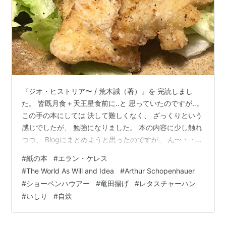
『ジオ・ヒストリア〜 / 荒木誠（著）』を 完読しまし
た。 皆既月食＋天王星食前に‥と 思っていたのですが‥。
この手の本にしては 決して難しくなく、 ざっくりという
感じでしたが、 勉強になりました。 本の内容に少し触れ
つつ、 Blogにまとめようと思ったのですが、 ん〜・・・
っといった今日この頃です。 そんな時もあります。 「や
#
紙の本
#
エラン・ケレス
っぱり、紙の本はいいな〜」と、 ぼんやりと考えていた
#
The World As Will and Idea
#
Arthur Schopenhauer
ら、 例のガンダムの第6話で エラン・ケレスが読んでい
#
ショーペンハウアー
#
竜田揚げ
#
レタスチャーハン
た本が 気になり調べていました。 1819年に公刊された
#
いしり
#
自炊
『"The World As Will and Idea"/Arthur Schopenhauer』
（”…