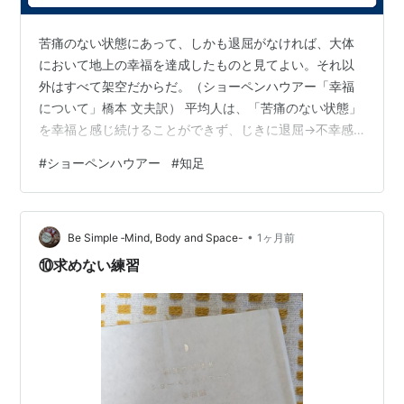
苦痛のない状態にあって、しかも退屈がなければ、大体
において地上の幸福を達成したものと見てよい。それ以
外はすべて架空だからだ。（ショーペンハウアー「幸福
について」橋本 文夫訳） 平均人は、「苦痛のない状態」
を幸福と感じ続けることができず、じきに退屈→不幸感
というまちがった道へ入ってしまう。 快楽を求めて、
#
ショーペンハウアー
#
知足
「苦痛のない状態」をあっさり捨てる。 つまり、今や不
幸感ではなく本物の不幸へ、すなわち苦痛の状態に陥
る。 その後、この現実の不幸から運よく逃げおおせた者
•
は「幸福」を感じる。 しかし、その「幸福」は、いちば
Be Simple ‐Mind, Body and Space-
1ヶ月前
ん最初の「苦痛のない状態」よりましなものだろうか。
⑩求めない練習
ここのところを、妄想せず、事実を直視でき…