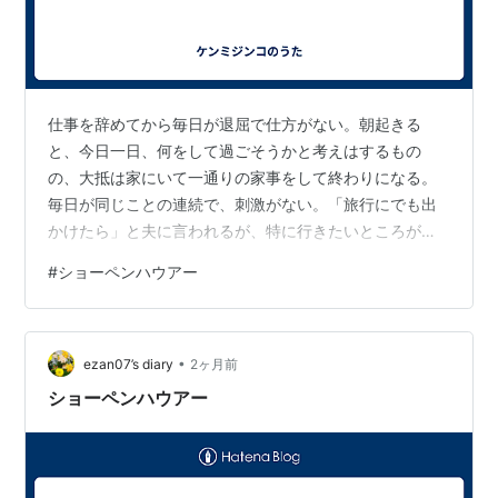
仕事を辞めてから毎日が退屈で仕方がない。朝起きる
と、今日一日、何をして過ごそうかと考えはするもの
の、大抵は家にいて一通りの家事をして終わりになる。
毎日が同じことの連続で、刺激がない。「旅行にでも出
かけたら」と夫に言われるが、特に行きたいところがな
い。適当な候補先をいくつか挙げてはみるが、行き方を
#
ショーペンハウアー
調べているうちに意欲が失せてしまう。人を誘うのも億
劫だ。 やりたいことがないし、欲しいものもない。欲が
ないのだ。やるべきことはこなせるが、熱意をもって取
•
り組みたいと思うものがない。その反面、やりたくない
ezan07’s diary
2ヶ月前
ことはある。やりたいことは不明確だが、やりたくない
ショーペンハウアー
ことは明確なのがおかしい。 でも、この感覚には馴染
み…