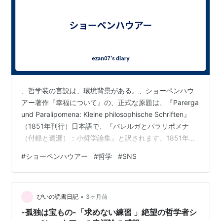
、哲学装の言説は、環境背景がある。、ショーペンハウ
アー著作『幸福について』の、正式な原題は、『Parerga
und Paralipomena: Kleine philosophische Schriften』
（1851年刊行）日本語で、『パレルガとパラリポメナ
（付録と遺漏）：小哲学論集』と訳されます。1851年に
出版されたショーペンハウアーの晩年の代表作。、ショ
#
ショーペンハウアー
#
哲学
#
SNS
ーペンハウアーの哲学は、彼が主著を出した、1819年当
初は無視されていましたが、1850年代（彼の晩年）にな
ってから、突然、ヨーロッパ中で爆発的なブームを巻き
•
起こされました。、➖️ショーペンハウアーは、孤独と社交
ぴいの読書日記
3ヶ月前
性を対立するものと見た…
-孤独は宝もの-「求めない練習 」絶望の哲学者シ