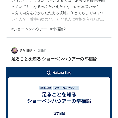
いうことだ。 けれどもたたえる人は、あらゆる条件が揃
っていても、なるべくたたえたくないのが本音だから、
自分で自分を心からたたえる境地に何とでもして辿りつ
いた人が一番幸福なのだ。 ただ他人に横槍を入れられな
いようにする必要がある。（ショーペンハウアー「幸福
#
ショーペンハウアー
#
幸福論2
について」第４章 橋本 文夫訳） 自分の心を自分の奴隷
のようにあつかえると錯覚してる人が多いんじゃないか
と恐れ、老婆心で補足します。「自分で自分を心からた
•
たえる」なんて簡単にできると思う人は、実際に今やっ
哲学日記
10日前
てみるといい。 自分の心が簡単に自分の自由になると思
足ることを知る ショーペンハウアーの幸福論
ったら、あてが外れる。 自分に一番きつい…