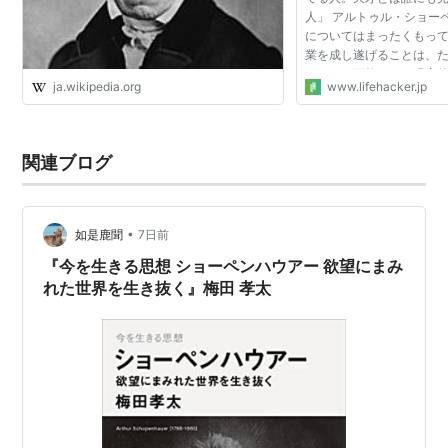
人」 アルトゥル・ショー
についてはまったくもっ
業を成し遂げることは、
によって可能です。現実
ja.wikipedia.org
www.lifehacker.jp
覚悟を決めたら、驚くほ
遂げることができ...
関連ブログ
•
如是鹿聞
7日前
『今を生きる思想 ショーペンハウアー 欲望にまみ
れた世界を生き抜く』梅田 孝太