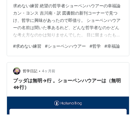
求めない練習 絶望の哲学者ショーペンハウアーの幸福論
カン・ヨンス 吉川南・訳 図書館の新刊コーナーで見つ
け、哲学に興味があったので即借り。 ショーペンハウア
ーの名前は聞いた事あるれど、どんな哲学者なのかどん
な考え方なのかは知りませんでした。 目に留まったもの
の分厚いし翻訳だし(翻訳本には苦手意識あり)少し不安も
#
求めない練習
#
ショーペンハウアー
#
哲学
#
幸福論
感じましたが、とても読みやすかったです。 読書ノート
に書く所がいっぱいでしかも全部納得できるものばか
り。 その中から特に印象深いセンテンスを3つご紹介し
•
ます♪ ⚪︎何よりも読書や瞑想、哲学的思考を重要視した点
哲学日記
4ヶ月前
で、人生の楽しみを深く理解していたと言えるだろう。 ♪
ブッダは無明→行 。ショーペンハウアーは（無明
読書好きで大正解！ 哲学…
⇔行）