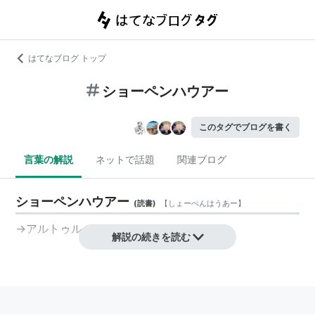
はてなブログ トップ
ショーペンハウアー
このタグでブログを書く
言葉の解説
ネットで話題
関連ブログ
ショーペンハウアー
(
読書
)
【
しょーぺんはうあー
】
→
アルトゥル・ショーペンハウアー
解説の続きを読む