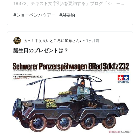
18372、テキスト文字列aを要約する」ブログ「ショーペ
ンハウアー」の文字貼付け、Gemini →(秒)→要約1626テ
#
ショーペンハウアー
#
AI要約
キスト文字列、ご提示いただいたテキスト文字列aは、哲
学者ショーペンハウアーの思想を起点に、現代の脳科
学、実存哲学、そしてメディアの収益構造（アテンショ
•
ン・エコノミー）へと至る論理構造を対話形式で深掘り
あっ！丁度良いところに加藤さん♪
1ヶ月前
したものです。以下に、…
誕生日のプレゼントは？