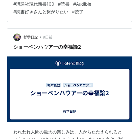
#
講談社現代新書100
#
読書
#
Audible
ちょっと厭世的なんだけれどもこのインドの部分が効い
#
読書好きさんと繋がりたい
#
読了
てて惹かれるような気がする。 ショーペンハウアー先生
の本は積んでいるので読んでいきたい。が、その前にカ
ントをさらっておかなくちゃいけないのかもしれない。
哲学は…
•
哲学日記
9日前
ショーペンハウアーの幸福論2
われわれ人間の最大の楽しみは、人からたたえられると