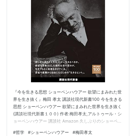
『今を生きる思想 ショーペンハウアー 欲望にまみれた世
界を生き抜く』梅田 孝太 講談社現代新書100 今を生きる
思想 ショーペンハウアー 欲望にまみれた世界を生き抜く
(講談社現代新書１００) 作者:梅田孝太,アルトゥール・シ
ョーペンハウアー 講談社 Amazon 久しぶりのショーペン
ハウアー先生。 めんどくさいほど気難しい先生の本をや
#
哲学
#
ショーペンハウアー
#
梅田孝太
っぱり読みたいなと思った。 インド哲学も学んでいて、