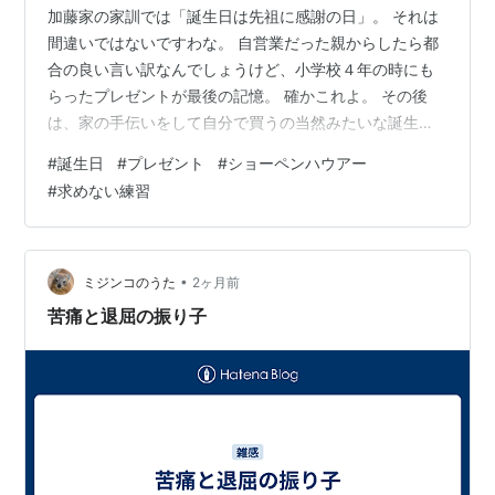
加藤家の家訓では「誕生日は先祖に感謝の日」。 それは
間違いではないですわな。 自営業だった親からしたら都
合の良い言い訳なんでしょうけど、小学校４年の時にも
らったプレゼントが最後の記憶。 確かこれよ。 その後
は、家の手伝いをして自分で買うの当然みたいな誕生日
を過ごしておりました。 昭和なのか、何だか分かりませ
#
誕生日
#
プレゼント
#
ショーペンハウアー
んけどね… その後、小学生の小遣いで買える「零戦」作
#
求めない練習
りに躍起になっていたのですが、小学5年、6年の担任
が、今の話題のバリバリの日◯組組合員で、どれだけ危
険人物扱いされたことか… 図書室で軍艦や軍用機の図鑑
を見ていたのが、どうもお気に召さなかったみたいでし
•
ミジンコのうた
2ヶ月前
てね。 ただのメカオタクの資料集めで、…
苦痛と退屈の振り子