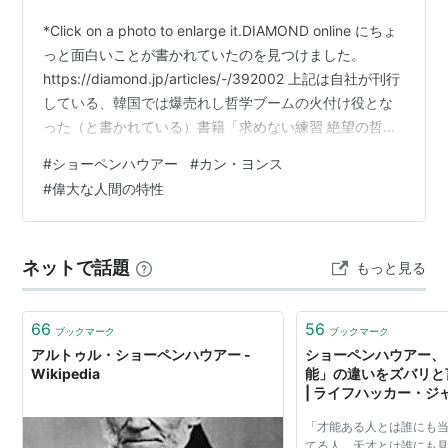
*Click on a photo to enlarge it.DIAMOND online にちょ
っと面白いことが書かれていたのを見つけました。
https://diamond.jp/articles/-/392002 上記は自社が刊行
している、韓国では爆売れし哲学ブームの火付け役とな
った（と書かれている）書籍「求めない練習 絶望の哲学
者ショーペンハウアーの幸福論（カン・ヨンス 著/吉川
#
ショーペンハウアー
#
カン・ヨンス
南 訳 ダイヤモンド社 2025年11月5日初版刊行）から、
#
偉大な人間の特性
面白そうな部分を拾い出したPR記事です。 blogを書く時
には、できる限り一次資料にあたり正確を期す、一次資
料にあたれない場合には信頼できる二次資料…
ネットで話題
もっと見る
66
56
ブックマーク
ブックマーク
アルトゥル・ショーペンハウアー -
ショーペンハウアー、
Wikipedia
能」の違いをズバリと
| ライフハッカー・ジ
「才能ある人とは誰にも
てる人。天才とは誰にも