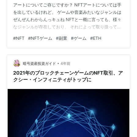
アートについてご存じですか？ NFTアートについては手
を出しているけれど、 ゲームや音楽みたいなジャンルは
ぜんぜんわからんっキュね NFTと一概に言っても、様々
なジャンルが存在しており、 それによって取り扱ってい
るものも異なっております。 てかゲームで儲けるってど
#
NFT
#
NFTゲーム
#
副業
#
ゲーム
#
ETH
ういう仕組みなんだろうな そしたらお勉強してみるっき
ゃないっキュ！！ そこで、こちらの記事では以下のよう
な内容についてご紹介します。 １．NFTゲームってどん
•
なものなの？詳しく知りたい！ ２．NFTゲームで最近急
暗号資産投資ガイド
4年前
上昇中のおすすめタイトルって？ ３．人気NFTゲーム
2021年のブロックチェーンゲームのNFT取引、ア
「Axie in…
クシー・インフィニティがトップに