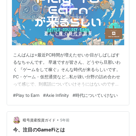
こんばんは⭐️最近PC時間が増えたせいか目がしばしばす
るなちゃんです。 早速ですが皆さん、どうやら旦那いわ
く 『ゲームをして稼ぐ』そんな時代が来るらしいです。
PC・ゲーム・仮想通貨など...私が疎い分野の詰め合わせ
って感じで、到底話についていけそうにはないのです
が、子供が生きて行くであろう世界にもちろん興味はあ
#
Play to Earn
#
Axie Infinity
#
時代についていけない
るので、よく話を聞いてみました。 本当に無知なので、
旦那の話しを私なりに解釈したまま話をしていきますの
で、その辺りはご了承ください💧 トップ画にも入れた、
•
「Play to Earn」遊んで稼ぐ。 今フィリピンの貧困層で
暗号資産投資ガイド
5年前
は大人も子供も、生活のため、生きていくために必死で
今、注目のGameFiとは
ゲームをして稼いで…