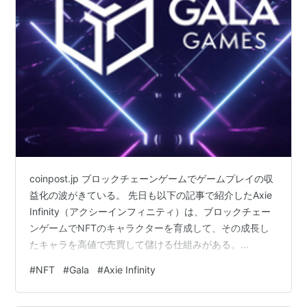
coinpost.jp ブロックチェーンゲームでゲームプレイの収
益化の波がきている。 先日も以下の記事で紹介したAxie
Infinity（アクシーインフィニティ）は、ブロックチェー
ンゲームでNFTのキャラクターを育成して、その成長し
たキャラを高値で売買して儲ける仕組みがある。
hashbalue.hatenablog.com 今回、記事にあるGALA
#
NFT
#
Gala
#
Axie Infinity
GAMESも、最初からNFTでゲーム内のアイテムを所有・
資産化することを目的にブロックチェーンゲームが作ら