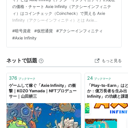
の価格・チャート Axie Infinity（アクシーインフィニテ
ィ）はコインチェック（Coincheck）で買える Axie
Infinity（アクシーインフィニティ）とは Axie
Infinity（アクシーインフィニティ）は、ベトナムのゲー
#
暗号資産
#
仮想通貨
#
アクシーインフィニティ
ム開発スタジオSkyMavis社によって2018年にリリース
#
Axie Infinity
されたブロックチェーン・ゲームです。ゲーム内では
「アクシー（axie）」と呼ばれる仮想生物を購入し、育
成や繁殖（ブリーディング）、取引をするほか、ゲ…
ネットで話題
もっと見る
376
24
ブックマーク
ブックマーク
ゲームして稼ぐ「Axie Infinity」の衝
「Play-to-Earn
撃｜KOZO Yamada｜NFTプロデュー
か：億万長者を生み出し
サー｜山田耕三
Infinity」の功績と課題 |
Ready