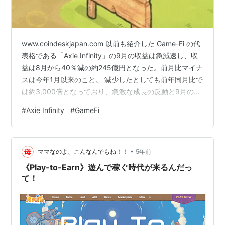
www.coindeskjapan.com 以前も紹介した Game-Fi の代
表格である「Axie Infinity」の9月の収益は急減速し、収
益は8月から40％減の約245億円となった。前月比マイナ
スは今年1月以来のこと。 減少したとしても前年同月比で
は約3,000倍となっており、急激な成長の反動と9月の仮
想通貨市場全体の減速を受けたものと思われる。 下記、
#
Axie Infinity
#
GameFi
Token Terminalのデータは、過去30日の仮想通貨プラッ
トフォームの収益を表しているが、イーサリアムは約910
億円とトップでそれに次ぐのがAxie Infinityである。 NFT
•
人気でNFTマーケットプレイス最大手のOpen…
ママなのよ、こんなんでもね！！
5年前
《Play-to-Earn》遊んで稼ぐ時代が来るんだっ
て！