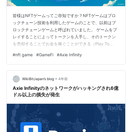
皆様はNFTゲームってご存知ですか？NFTゲームはブロ
ックチェーン技術を利用したゲームのことで、以前はブ
ロックチェーンゲームと呼ばれていました。 ゲームをプ
レイすることによってトークンを入手し、そのトークン
を売却することでお金を稼ぐことができる（Play To
Earn）点が大きな特徴です。GameFiといった表現をされ
#
nft game
#
GameFi
#
Axie Infinity
ることもあります。 スクウェア・エニックスやCygames
などゲーム系大手も参入を表明していますし、東京ゲー
ムショウ2022にも数多くのNFTゲームブースが出店さ
•
れ、賑わいを見せていました。 数あるNFTゲームの中で
WikiBitJapan’s blog
4年前
最も多くのユーザーがプレイしているゲームがAxie
Axie Infinityのネットワークがハッキングされ6億
Infin…
ドル以上の損失が発生