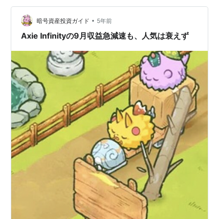
クンを上場している。 ガバナンストークンのAXSとゲー
•
ム内トークンのSLPである。 ガバナンンストークンとい
暗号資産投資ガイド
5年前
うのは、このゲーム全体のプロジェク…
Axie Infinityの9月収益急減速も、人気は衰えず