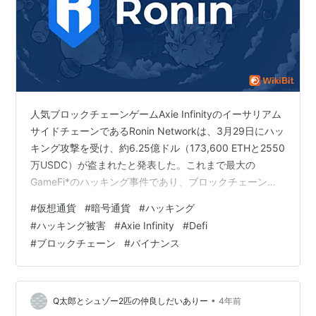
人気ブロックチェーンゲームAxie Infinityのイーサリアム
サイドチェーンであるRonin Networkは、3月29日にハッ
キング攻撃を受け、約6.25億ドル（173,600 ETHと2550
万USDC）が盗まれたと発表した。これまで最大の
GameFi*のハッキング事件であり、ブロックチェーンゲ
ームで最も深刻なセキュリティ問題と言えるかもしれな
#
仮想通貨
#
暗号通貨
#
ハッキング
い。 *Gamefi：（ゲームとDeFi/Decentralized
#
ハッキング被害
#
Axie Infinity
#
Defi
Finance：分散型金融） Ronin Networkの公式ブログによ
#
ブロックチェーン
#
バイナンス
ると、攻撃は6日前（3月23日）に発生した。ハッカーは
5つの検証用秘密鍵を盗み、秘密鍵を使用して出金履歴…
•
Q太郎とシュゾー2匹の仲良しだいありー
4年前