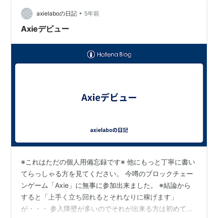
れており、おまけにそのインフラも分散型で作ってしま
•
おうというもの。 いわゆる分散型のゲームプラットフォ
axielaboの日記
5年前
ームを目指しており、最終的には保存領…
Axieデビュー
※これはただの個人用備忘録です※ 他にもっと丁寧に書い
てらっしゃる方を見てください。 今噂のブロックチェー
ンゲーム「Axie」に無事に参加出来ました。 ※結論から
すると「上手く立ち回れるとそれなりに稼げます」
が・・・ 参入障壁が多いのでそれが出来る方は初めて見