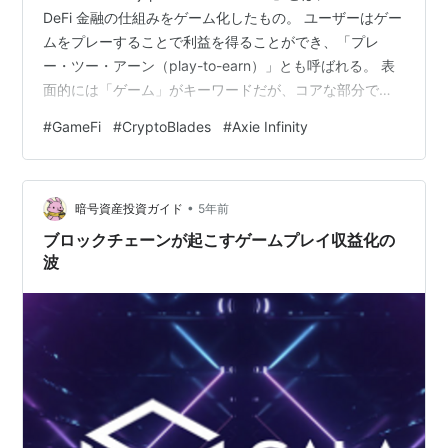
DeFi 金融の仕組みをゲーム化したもの。 ユーザーはゲー
ムをプレーすることで利益を得ることができ、「プレ
ー・ツー・アーン（play-to-earn）」とも呼ばれる。 表
面的には「ゲーム」がキーワードだが、コアな部分では
「金融」が最も重要になっている。 7月31日、バイナン
#
GameFi
#
CryptoBlades
#
Axie Infinity
ス・スマート・チェーン（BSC）は1000万件以上の取引
を処理した。一方、イーサリアムは120万件だった。
BSCで取引件数が増えているのは、何が要因なのか？ そ
•
れは、BSC上のブロックチェーンゲーム「クリプトブレ
暗号資産投資ガイド
5年前
イズ（CryptoBlades）」に…
ブロックチェーンが起こすゲームプレイ収益化の
波