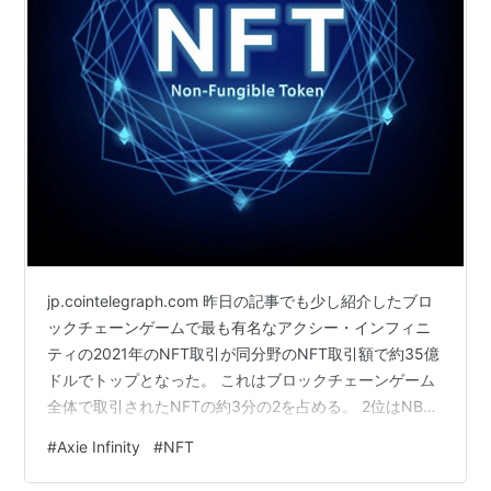
jp.cointelegraph.com 昨日の記事でも少し紹介したブロ
ックチェーンゲームで最も有名なアクシー・インフィニ
ティの2021年のNFT取引が同分野のNFT取引額で約35億
ドルでトップとなった。 これはブロックチェーンゲーム
全体で取引されたNFTの約3分の2を占める。 2位はNBA
トップショットの8億2700万ドル、3位はファンタジーゲ
#
Axie Infinity
#
NFT
ームのLootで2億4200万ドルなので、その存在感は圧倒
的である。 このアクシー・インフィニティは2つのトー