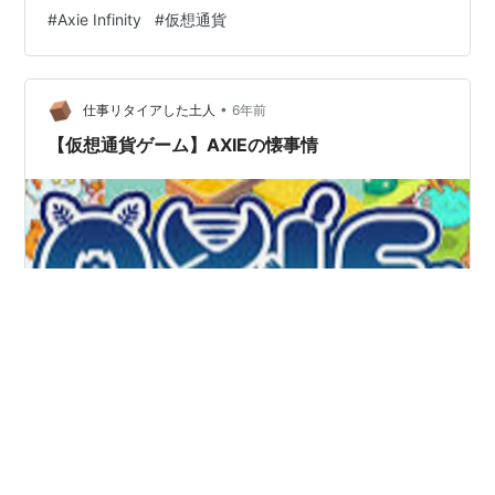
ると良いと思います。 ～参入障壁～ 1.仮想通貨の取引経
#
Axie Infinity
#
仮想通貨
験がある。 ・国外取引所バイナンスは必須！
www.binance.com 2.メタマスクの開設。 p2p-all.com
3.Defi経験がある ※ここが一番の参入障壁になるでしょ
•
う。 チェーンの概要がわからないと余裕で資金をなくす
仕事リタイアした土人
6年前
（GOX）してしまうので、 少額でも良いからDef…
【仮想通貨ゲーム】AXIEの懐事情
こんばんは 土人です 以前、Axieというゲームを始めた話
を書きました。 【仮想通貨ゲーム】Axie Infinity - 35歳
までにリタイアを目指す土人 こちらが微々たるものです