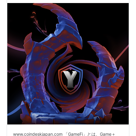
www.coindeskjapan.com 「GameFi」とは、Game＋