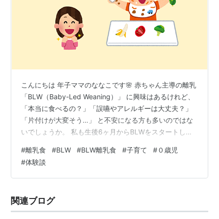
こんにちは 年子ママのななこです🌸 赤ちゃん主導の離乳
「BLW（Baby-Led Weaning）」 に興味はあるけれど、
「本当に食べるの？」「誤嚥やアレルギーは大丈夫？」
「片付けが大変そう…」 と不安になる方も多いのではな
いでしょうか。 私も生後6ヶ月からBLWをスタートしま
したが、 思った以上に悩みや試行錯誤の連続でした。 こ
#
離乳食
#
BLW
#
BLW離乳食
#
子育て
#
０歳児
の記事では、我が家のBLWのリアルな実践記録と、 途中
#
体験談
で気づいた大切なこと、 そして今たどり着いた「わが家
流のハイブリッド離乳」の形についてまとめています。
実際にやってみて感じたメリット・デメリット、 栄養や
関連ブログ
アレルゲンの扱いについての補足も医療職ママの視点で
丁寧…