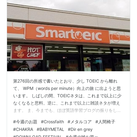
第276回の所感で書いたとおり、少し TOEIC から離れ
て、 WPM（words per minute）向上の旅 に出ようと思
います。 しばしの間、TOEICネタは、これまで以上に少
なくなると思料。逆に、これまで以上に雑談ネタが増え
ます。 ま、今までも、ほぼ英語学習ブログの振りをした
雑談が主だったわけですけどね！ ってなわけで「第276
#
今週のお題
#
Crossfaith
#
メタルコア
#
人間椅子
回が終わるまで我慢」して投稿を控えていた、下書きの
#
CHAKRA
#
BABYMETAL
#
Dir en grey
デットストックから音楽系の雑談放出～。（今日は、や
#
DOWNLOAD_FESTIVAL
#
今週の嘘お題ｗ