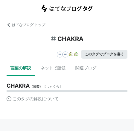
はてなブログ トップ
CHAKRA
このタグでブログを書く
言葉の解説
ネットで話題
関連ブログ
CHAKRA
(
音楽
)
【
しゃくら
】
このタグの解説について