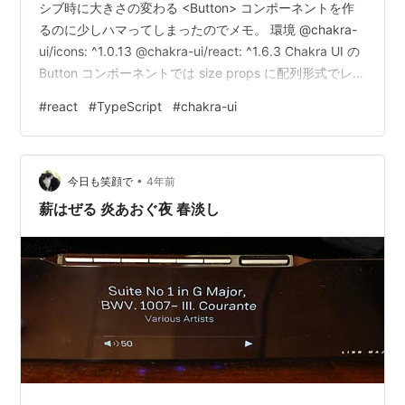
シブ時に大きさの変わる <Button> コンポーネントを作
るのに少しハマってしまったのでメモ。 環境 @chakra-
ui/icons: ^1.0.13 @chakra-ui/react: ^1.6.3 Chakra UI の
Button コンポーネントでは size props に配列形式でレス
ポンシブ時のボタンサイズの設定ができない width や
#
react
#
TypeScript
#
chakra-ui
margin や font-size の指定などは配列で指定することが
できました。 <Box fontSize={['xs', 'sm', 'md']}>
Responsive…
•
今日も笑顔で
4年前
薪はぜる 炎あおぐ夜 春淡し