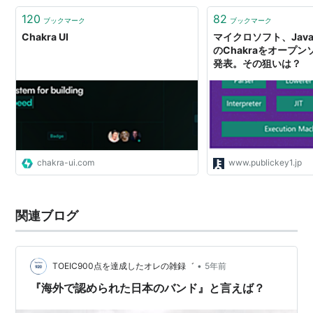
120
82
ブックマーク
ブックマーク
Chakra UI
マイクロソフト、JavaS
のChakraをオープ
発表。その狙いは？
chakra-ui.com
www.publickey1.jp
関連ブログ
•
TOEIC900点を達成したオレの雑録゛
5年前
『海外で認められた日本のバンド』と言えば？