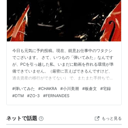
今日も元気に予約投稿。現在、鋭意お仕事中のワタクシ
でございます。 さて、いつもの「弾いてみた」なんです
が、PCを引っ越した私、いまだに動画を作れる環境が準
備できていません。（厳密に言えばできるんですけど、
過去資産の移行ができてない） で、またまた手持ちで塩
漬けにしていた奴を放出しようと思います。 と言って
#
弾いてみた
#
CHAKRA
#
小川美潮
#
板倉文
#
宅録
も、前回の「さくら学院」ほど香ばしくはありませんの
#
DTM
#
ZO-3
#
FERNANDES
でご安心をｗ 今日の「弾いてみた」 2015年の録音。 こ
ぢゃ、動きますｗ 「日本のバンドで一番好きなバンド
は？」と問われたら「チャクラ」と即答するくらい好き
ネットで話題
もっと見る
なバンド、チャクラの「あこがれ」です。 あこがれ 録音
年：2015 要諦は概ね、サブブ…