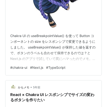
Chakra UI の useBreakpointValue() を使って Button コ
ンポーネントの size をレスポンシブで変更できるように
しました。 useBreakpointValue() が保持した値を返すの
で、ボタンのラベルも合わせて保持できるのでは？と
Next.js のアプリで試していて罠にハマったのでメモ。
環境 @chakra-ui/icons: ^1.0.13 @chakra-ui/react:
#
chakra-ui
#
Next.js
#
TypeScript
^1.6.3 next: ^10.0.0 複数の値を useBreakpointValue()
で保持する import { Button, useBreakpointVa…
•
かもメモ
5年前
React × Chakra UI レスポンシブでサイズの変わ
るボタンを作りたい