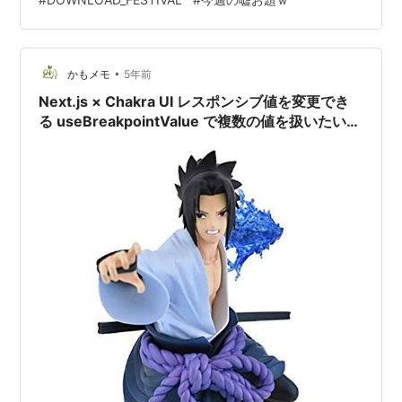
や遅めのお仕事がスケジュールされているので、これ、
安定の予約投稿ね） 『海外で認められた日本のバンド』
と言えば？ 先達と後進 人間椅子 チャクラ BABYMET…
•
かもメモ
5年前
Next.js × Chakra UI レスポンシブ値を変更でき
る useBreakpointValue で複数の値を扱いたい時
のハマりどころ