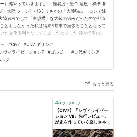
ー）編やっていきますよ～ 難易度：皇帝 速度：標準 参
プ：大陸 ターン1～133 まさかの「大陸独占」 コレで注
大陸独占でして「中規模」な大陸の独占だったので都市
ることをしなかった私は結果8都市で頑張ることとなって
いた文化勝利となってしまったのでした 確か標準の速
…おっそ；； 今回はその反省を踏まえて「なるべく窮屈に
ゴー
#
Civ7
#
Civ7 ギリシア
詰める」 で且つ「別大陸の隙間に都市をねじ込む」 で
シヴィライゼーション7
#
ゴルゴー
#
古代ギリシア
陵…
パルタ
もっと見る
45
ブックマーク
【CIV7】『シヴィライゼー
ション VII』先行レビュー。
歴史を作っていく楽しさや、
未知を開拓する感触がたまら
ない。新要素の“司令官”も |