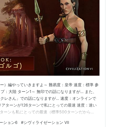
ー）編やっていきますよ～ 難易度：皇帝 速度：標準 参
ップ：大陸 ターン1～ 無印での話になりますが… また、
クレさん」での話になりますが… 速度：オンラインで
リアターンが126ターンで私にとっての最速 速度：速い
68ターンも私にとっての最速（標準500ターンだから
利」 ギリシア = アグロ文化勝利（速攻派）という認識
ーション6
#
シヴィライゼーション VII
からないけどとにかく速い！ ひとつには、イギリスヴィ