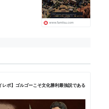
ゲーム・エンタメ最新情報の
ファミ通.com
www.famitsu.com
レイレポ】ゴルゴーこそ文化勝利最強説である