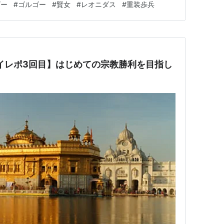
ゴー
#
ゴルゴー
#
賢女
#
レオニダス
#
重装歩兵
レイレポ3回目】はじめての宗教勝利を目指し