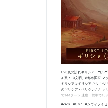
Cv6嵐の訪れギリシア（ゴルゴ
加数：10文明、8都市国家 マ
ギリシアはギリシアでも「ペリ
のギリシア・ペリクレさん ク
で144ターン 速度：標準で1
ね？） もちろんすべて「文化勝
#
civ6
#
Civ7
#
シヴィライゼ
があります どういう理屈か分