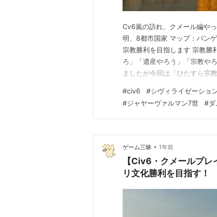
Cv6嵐の訪れ、クメール編やっ
明、8都市国家 マップ：パンゲ
宗教勝利を目指します 宗教勝
ろ」「遺産やろう」「宗教や
ましたが今回は「ひたすら宗
そして何よりも私にとっては記
#
civ6
#
シヴィライゼーション
始するまでの手順 創始後のつ
#
ジャヤーヴァルマン7世
#
ダ
することはいろいろとありそう
•
ゲーム三昧
1年前
【Civ6・クメールプ
リ文化勝利を目指す！