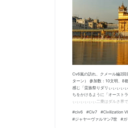
Cv6嵐の訪れ、クメール編2回
ターン） 参加数：10文明、8
感じ「蛮族祭りダリぃぃぃぃぃ
ちをかけるように「オーストラ
ぃぃぃぃぃぃ二乗はダルさ界で
「弓兵強い」 結局弓兵強かった
#
civ6
#
Civ7
#
Civilization VI
ってしまう世界観、ゲーム性は
#
ジャヤーヴァルマン7世
#
ガ
戦布告されてやる気が失せち…