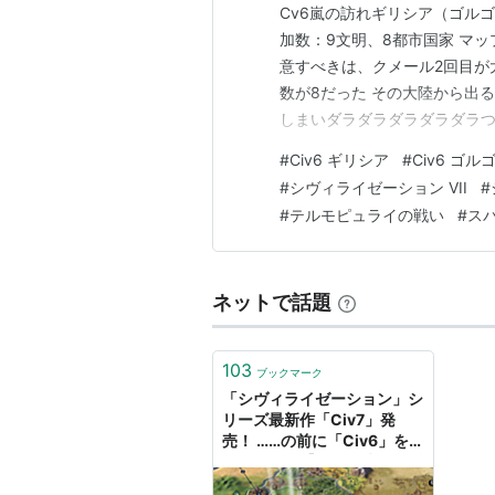
Cv6嵐の訪れギリシア（ゴルゴ
加数：9文明、8都市国家 マッ
意すべきは、クメール2回目が
数が8だった その大陸から出
しまいダラダラダラダラダラつ
度で422ターンで勝利でした
#
Civ6 ギリシア
#
Civ6 ゴル
いっぱいいっぱいに都市を敷き
#
シヴィライゼーション VII
#
さらに「アクロポリス専用の丘
#
テルモピュライの戦い
#
ス
ネットで話題
103
ブックマーク
「シヴィライゼーション」シ
リーズ最新作「Civ7」発
売！ ……の前に「Civ6」を
遊んでみた【石田賀津男の
『酒の肴にPCゲーム』】