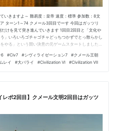
ていきますよ～ 難易度：皇帝 速度：標準 参加数：8文
ア ターン1～74 クメール3回目でーす 今回はガッツリ
利だけを見て突き進んでいきます 1回目2回目と「文化や
ろう」いろいろゴチャゴチャどっちつかずでとっ散らかし
教をやる」という固い決意の元ゲームスタートしました
念すべき「はじめての宗教勝利（を目指す）」です 創
6
#
Civ7
#
シヴィライゼーション7
#
クメール王朝
なぎと場の構築 宗教ユニットの動かし方 染め戦略 研究
ムレイ
#
大バライ
#
Civilization VI
#
Civilization VII
です…
レイレポ2回目】クメール文明2回目はガッツ