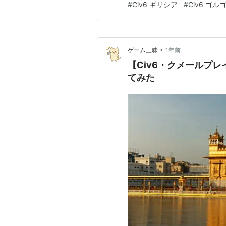
#
Civ6 ギリシア
#
Civ6 ゴル
クトリアで言うところの港…
•
ゲーム三昧
1年前
【Civ6・クメールプ
てみた