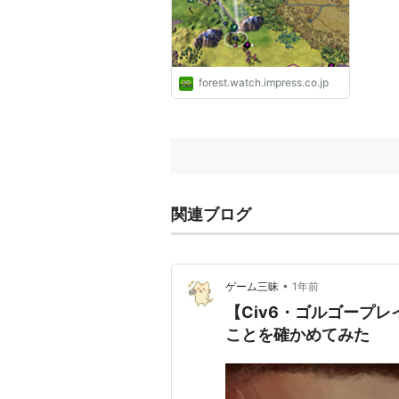
forest.watch.impress.co.jp
関連ブログ
•
ゲーム三昧
1年前
【Civ6・ゴルゴープ
ことを確かめてみた