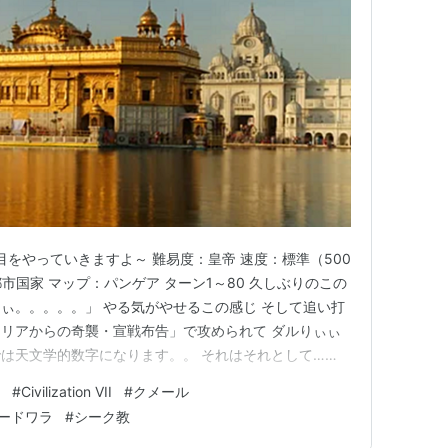
目をやっていきますよ～ 難易度：皇帝 速度：標準（500
都市国家 マップ：パンゲア ターン1～80 久しぶりのこの
ぃ。。。。。」 やる気がやせるこの感じ そして追い打
リアからの奇襲・宣戦布告」で攻められて ダルりぃぃ
は天文学的数字になります。。 それはそれとして…
 civ6は別名「弓兵ゲー」 弓兵が強すぎてそれ一択にな
#
Civilization VII
#
クメール
拡張パックが入っても健在でした オーストラリアに宣
ードワラ
#
シーク教