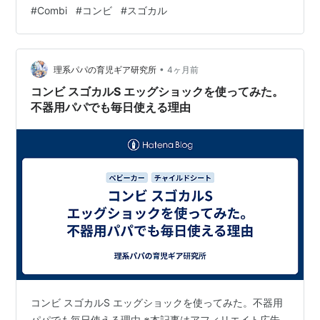
「軽さ重視ならAirはかなり良い選択」 コストも抑えられ
#
Combi
#
コンビ
#
スゴカル
る。 必要十分なモデルだと思う。 【楽天市場】【公式】
コンビ Combi ベビーカー a型 1カ月 軽量 コンパクト 折
りたたみ リクライニング 15kg まで | スゴカルエアー エ
ッグショック AM | バギー…
•
理系パパの育児ギア研究所
4ヶ月前
コンビ スゴカルS エッグショックを使ってみた。
不器用パパでも毎日使える理由
コンビ スゴカルS エッグショックを使ってみた。不器用
パパでも毎日使える理由 ※本記事はアフィリエイト広告