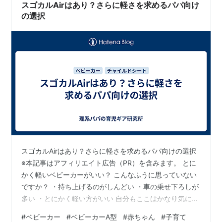
る…
スゴカルAirはあり？さらに軽さを求めるパパ向け
の選択
スゴカルAirはあり？さらに軽さを求めるパパ向けの選択
※本記事はアフィリエイト広告（PR）を含みます。 とに
かく軽いベビーカーがいい？ こんなふうに思っていない
ですか？ ・持ち上げるのがしんどい ・車の乗せ下ろしが
多い ・とにかく軽い方がいい 自分もここはかなり気にし
た。 結論：軽さ最優先ならAirでOK 結論はシンプル。 👉
#
ベビーカー
#
ベビーカーA型
#
赤ちゃん
#
子育て