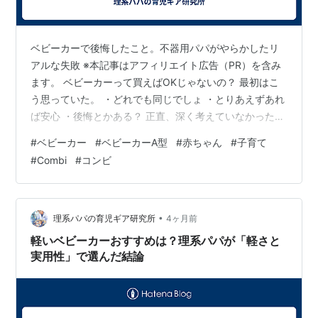
ベビーカーで後悔したこと。不器用パパがやらかしたリ
アルな失敗 ※本記事はアフィリエイト広告（PR）を含み
ます。 ベビーカーって買えばOKじゃないの？ 最初はこ
う思っていた。 ・どれでも同じでしょ ・とりあえずあれ
ば安心 ・後悔とかある？ 正直、深く考えていなかった。
結論：使う人と環境を考えないと失敗する 結論はシンプ
#
ベビーカー
#
ベビーカーA型
#
赤ちゃん
#
子育て
ル。 👉「誰が使うかまで考えるべきだった」 ここをミス
#
Combi
#
コンビ
った。 item.rakuten.co.jp 実際にやらかした失敗 選んだ
のは コンビ スゴカルS エッグショック これは満足してい
る。 でも一つミスがあった。 👉 自分の車だけで考えた
自分の車には余裕で入る。 問題なしと思…
•
理系パパの育児ギア研究所
4ヶ月前
軽いベビーカーおすすめは？理系パパが「軽さと
実用性」で選んだ結論