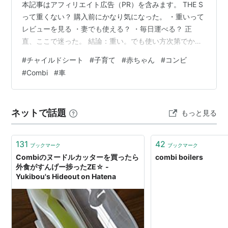
本記事はアフィリエイト広告（PR）を含みます。 THE S
って重くない？ 購入前にかなり気になった。 ・重いって
レビューを見る ・妻でも使える？ ・毎日運べる？ 正
直、ここで迷った。 結論：重い。でも使い方次第でかな
り楽 結論はシンプル。 👉「確かに重い。でも毎日の使い
#
チャイルドシート
#
子育て
#
赤ちゃん
#
コンビ
やすさは高い」 自分は結果的に満足している。
#
Combi
#
車
item.rakuten.co.jp 実際の重さはどう？ 使っているのは
コンビ THE S 回転式タイプ。 なので、 👉 固定式よりは
重い 実際持つと、 👉「軽っ！」ではない ただ、 👉 想
ネットで話題
もっと見る
像していたより扱いやすかった 理系…
131
42
ブックマーク
ブックマーク
Combiのヌードルカッターを買ったら
combi boilers
外食がすんげー捗ったZE☆ -
Yukibou's Hideout on Hatena