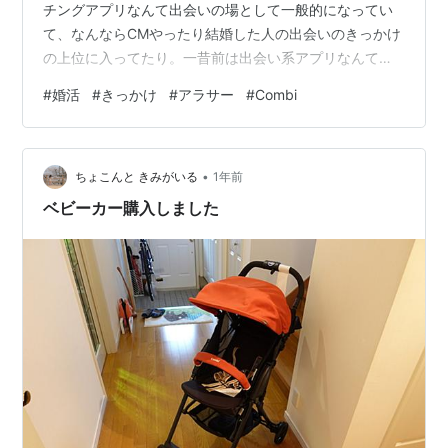
チングアプリなんて出会いの場として一般的になってい
て、なんならCMやったり結婚した人の出会いのきっかけ
の上位に入ってたり。一昔前は出会い系アプリなんて言
い方をして、あんまり良い出会いの場としては受け入れ
#
婚活
#
きっかけ
#
アラサー
#
Combi
られてないような印象がありました。アプリが出会いの
場としてポピュラーになってきたのは、コロナ禍もひと
つの影響だったんじゃないかと思いますね。 婚活したこ
•
とありますか？ わたしの場合、婚活をスタートしたのは
ちょこんと きみがいる
1年前
20代後半でした。元々婚活をしたいとは思ってなかった
ベビーカー購入しました
んですよね。 なんなら初対面の人と話をし…