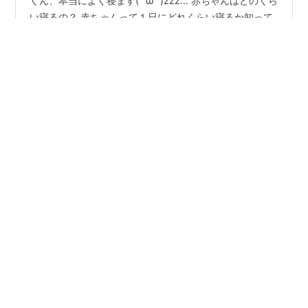
くん、本当によく寝ます( ˘ω˘ )zzz... 赤ちゃんはどのくら
い寝るの？ 赤ちゃんって１日にどれくらい寝るか知って
いますか？ 0 ～ 1ヶ月 16～18時間 1 ～ 3ヶ月 14～15時
間 3 ～ 6ヶ月 13～14時間 6 ～ 12ヶ月 11～13時間 １歳
までの赤ちゃんは１日の半分以上寝るんです！ ▼参考▼
#
赤ちゃん
#
睡眠時間
#
Combi
#
ネムリラ
jp.moony.com 長男ヘビは、たぶん起きている時間が８
時間くらいなので、 ２４時間ー８時間＝１６時間 このく
らい寝てます！ 特に夜は１０時くらいに寝たら６時くら
•
いまで寝てくれることも(つ∀-) 最近は夜間授乳もほぼな
転勤族妻のちょっとしたお話♪
2年前
く…
中古で買ったcombi(コンビ)ネムリラオートスウ
ィングが大活躍中。