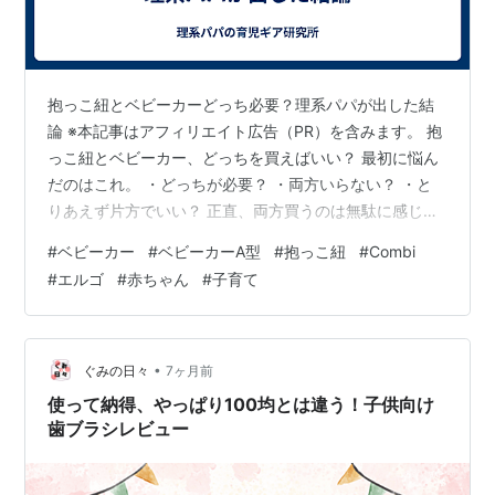
抱っこ紐とベビーカーどっち必要？理系パパが出した結
論 ※本記事はアフィリエイト広告（PR）を含みます。 抱
っこ紐とベビーカー、どっちを買えばいい？ 最初に悩ん
だのはこれ。 ・どっちが必要？ ・両方いらない？ ・と
りあえず片方でいい？ 正直、両方買うのは無駄に感じ
た。 結論：両方必要。でも役割が違う 結論はシンプル。
#
ベビーカー
#
ベビーカーA型
#
抱っこ紐
#
Combi
「抱っこ紐とベビーカーは別モノ」 どっちかではなく、
#
エルゴ
#
赤ちゃん
#
子育て
使い分けだった。 👉実際に使用している抱っこ紐はこち
ら item.rakuten.co.jp 👉実際に使用しているベビーカー
はこちら item.rakuten.co.jp 実際に使ってみた 抱っこ紐
は エルゴベビー オムニブリーズ…
•
ぐみの日々
7ヶ月前
使って納得、やっぱり100均とは違う！子供向け
歯ブラシレビュー