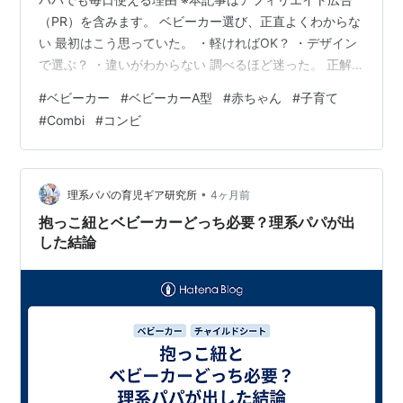
（PR）を含みます。 ベビーカー選び、正直よくわからな
い 最初はこう思っていた。 ・軽ければOK？ ・デザイン
で選ぶ？ ・違いがわからない 調べるほど迷った。 正解
が見えなかった。 結論：使用頻度が高いならスゴカルで
#
ベビーカー
#
ベビーカーA型
#
赤ちゃん
#
子育て
OK 結論はシンプル。 👉「毎日使うなら軽さと使い勝手
#
Combi
#
コンビ
が最優先」 その条件ならこれで十分だった。 ※「自分が
使っているベビーカーはこちら」 item.rakuten.co.jp 実
際に使って感じたこと 使っているのは コンビ スゴカルS
エッグショック ほぼ毎日使っている。 使…
•
理系パパの育児ギア研究所
4ヶ月前
抱っこ紐とベビーカーどっち必要？理系パパが出
した結論