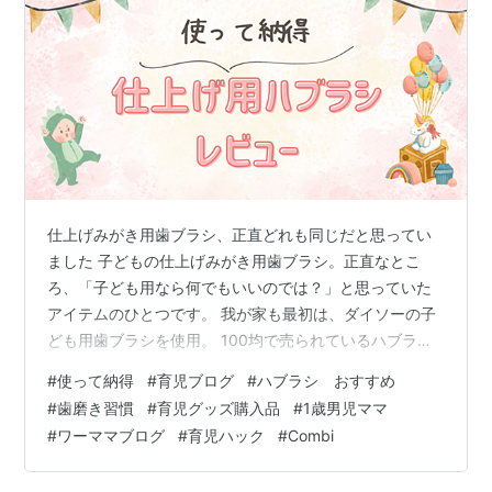
仕上げみがき用歯ブラシ、正直どれも同じだと思ってい
ました 子どもの仕上げみがき用歯ブラシ。正直なとこ
ろ、「子ども用なら何でもいいのでは？」と思っていた
アイテムのひとつです。 我が家も最初は、ダイソーの子
ども用歯ブラシを使用。 100均で売られているハブラシ
100均のハブラシその２ べべちゃんが大好きなキャラク
#
使って納得
#
育児ブログ
#
ハブラシ おすすめ
ターもついてて、かわいいのよ。1本100円で、とりあえ
#
歯磨き習慣
#
育児グッズ購入品
#
1歳男児ママ
ずのお試しにやさしい価格😊歯ブラシは消耗品だし、こ
#
ワーママブログ
#
育児ハック
#
Combi
まめに交換する前提なら100円はうれしい価格。 ただ、
仕上げみがきを毎日続けていると、少しずつ違和感が出