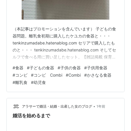
（本記事はプロモーションを含んでいます） 子どもの食
器問題。離乳食初期に購入したケユカの食器と・・・
tenkinzumadabe.hatenablog.com セリアで購入したも
のと・・・ tenkinzumadabe.hatenablog.com そしてセ
ルフで食べる用に買い足したセット。【雑誌掲載 保育士
監修】 ベビー食器 食器セット 吸盤付き 離乳食 食器 出産
#
食器
#
子どもの食器
#
子供の食器
#
子供用食器
祝い 女の子 WeeSTYLE（くすみピン
#
コンビ
#
コンビ Combi
#
Combi
#
かさなる食器
ク)WeeSTYLE.KAmazon 食べる量が増えて、ケユカはも
#
離乳食
#
幼児食
う容量が少なくて使えなくなり、セリアのものも上の緑
色のお皿は使えなくなり。100均で買いたいものの、あま
り使い勝手がよさ…
•
アラサーで婚活・結婚・出産した女のブログ
1年前
婚活を始めるまで