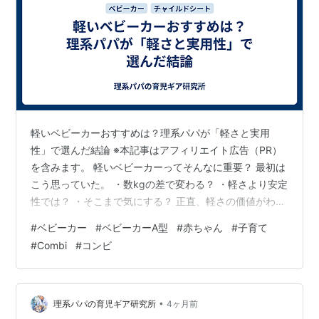
軽いベビーカーおすすめは？理系パパが「軽さと実用
性」で選んだ結論 ※本記事はアフィリエイト広告（PR）
を含みます。 軽いベビーカーってそんなに重要？ 最初は
こう思っていた。 ・数kgの差で変わる？ ・軽さより安定
性では？ ・そこまで気にする？ 正直、軽さの価値がわか
らなかった。 結論：両対面なら「軽さ＋実用性」で選ぶ
#
ベビーカー
#
ベビーカーA型
#
赤ちゃん
#
子育て
結論はシンプル。 👉「両対面で軽いモデルが一番バラン
#
Combi
#
コンビ
スがいい」 その条件で選んだのがこれ。
item.rakuten.co.jp 実際に使っているモデル 使っている
のは コンビ スゴカルS エッグショック これは「両対面
式」。 つまり、 ・前向き ・対面（親向き） 👉 両方でき
•
理系パパの育児ギア研究所
4ヶ月前