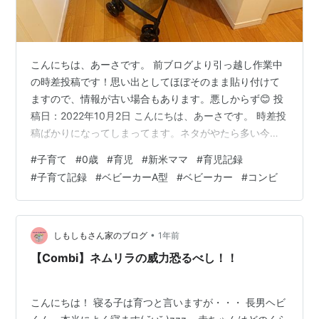
こんにちは、あーさです。 前ブログより引っ越し作業中
の時差投稿です！思い出としてほぼそのまま貼り付けて
ますので、情報が古い場合もあります。悪しからず😊 投
稿日：2022年10月2日 こんにちは、あーさです。 時差投
稿ばかりになってしまってます。ネタがやたら多い今日
この頃です。 ついに我が家にベビーカーがやってきまし
#
子育て
#
0歳
#
育児
#
新米ママ
#
育児記録
た\(^O^)/ConbiさんのAgeをお迎えです♥♥♥ 嬉しくて
#
子育て記録
#
ベビーカーA型
#
ベビーカー
#
コンビ
家の中で広げちゃう系女子。 楽天で28,000円ほど。
amazonより安かった✨かなり軽量ですがA型のベビーカ
ーになるそうです！生後1ヶ月から使用できるものです。
[安心のメーカー保証付き正規品]コンビ Age エイジ…
•
しもしもさん家のブログ
1年前
【Combi】ネムリラの威力恐るべし！！
こんにちは！ 寝る子は育つと言いますが・・・ 長男ヘビ