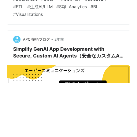
力が促進され、革新と協力の道が開かれています。
#
ETL
#
生成AI/LLM
#
SQL Analytics
#
BI
Gjensidigeの技術活用はプロセス最適化とパートナーシ
#
Visualizations
ップ強化を目指しており、今後の戦略的パートナーシッ
プと技術革新が期待されています。 イントロダクション
OpenAI、Databricks、Streamli…
•
APC 技術ブログ
2年前
Simplify GenAI App Development with
Secure, Custom AI Agents（安全なカスタムAI
エージェントでGenAIアプリ開発を簡素化）