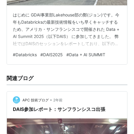
はじめに GDAI事業部Lakehouse部の鄭(ジョン)です。今
年もDatabricksの最新技術情報をいち早くキャッチする
ため、アメリカ・サンフランシスコで開催された Data +
AI Summit 2025（以下DAIS） に参加してきました。 弊
社ではDAISのセッションをレポートしており、以下の特
設サイトからセッションごとの解説ブログを参照できま
#
Databricks
#
DAIS2025
#
Data + AI SUMMIT
す。 ブログの記事は、Data + AI Summit のセッションを
現地で視聴したエンジニアが、内容をできる限り客観的
に共有することを目的に、生成AIを活用して作成したも
関連ブログ
のです。 生成AIを活用して作成した記事であることも踏
まえつつ、AI…
•
APC 技術ブログ
2年前
DAIS参加レポート：サンフランシスコ出張