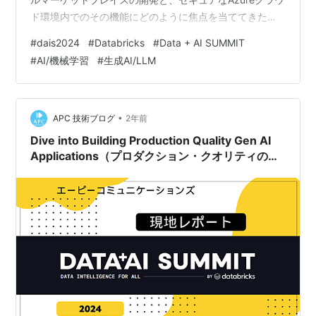
ド環境内でのその機能にどのように焦点を当ててきたか
について説明されました。 データサイエンスの責任者と
#
dais2024
#
Databricks
#
Data + AI SUMMIT
そのパートナーであるデータサイエンス部門のディレク
#
AI/機械学習
#
生成AI/LLM
ター、Vivek氏が主催したこのプレゼンテーションでは、
30分間のプレゼンテーションの後に質疑応答の時間が設
けられました。 プロビデンス・ヘルスケアは、アメリカ
の西部7州で運営されている非営利のヘルスケアシステ…
•
APC 技術ブログ
2年前
Dive into Building Production Quality Gen AI
Applications（プロダクション・クオリティのAI
アプリケーションを構築する）