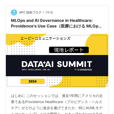
レポートしており、以下の特設サイトからセッションご
との解説ブログを参照できます。 www.ap-com.co.jp
•
「セッションの振り返りをしたい、参加できなかったセ
APC 技術ブログ
2年前
ッションがあるけど気にな…
MLOps and AI Governance in Healthcare:
Providence's Use Case（医療における MLOps
と AI ガバナンス: プロビデンス の使用例）
はじめに このセッションでは、過去1年間にアメリカの企
業であるProvidence Healthcare（プロビデンス・ヘルス
ケア）がどのように進歩を遂げてきたか、特にAI/MLモデ
ルマーケットプレイスの開発と、セキュアなAzureクラウ