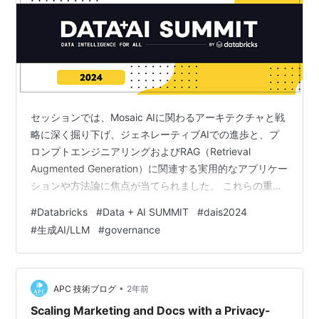
セッションでは、Mosaic AIに関わるアーキテクチャと戦
略に深く掘り下げ、ジェネレーティブAIでの進歩と、プ
ロンプトエンジニアリングおよびRAG（Retrieval
Augmented Generation）に関連する実用的なアプリケー
ションや方法論に焦点が当てられました。 これらの重要
なコンポーネントは、企業環境内でのAI能力の拡大のた
#
Databricks
#
Data + AI SUMMIT
#
dais2024
めの重要な基盤を形成し、意思決定の精度を向上させま
#
生成AI/LLM
#
governance
す。 このセッションの参加者は、MLflowおよびベクター
サーチなどのツールを利用して、エンタープライズグレ
ードのジェネレーティブAIアプリケーションの開発と実
装に関して、深い理解を得る事ができました。 1…
•
APC 技術ブログ
2年前
Scaling Marketing and Docs with a Privacy-