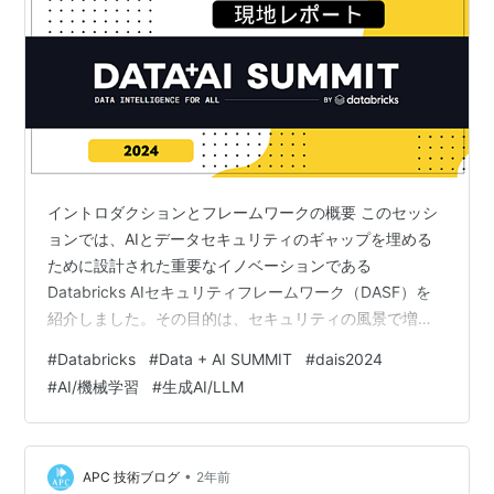
イントロダクションとフレームワークの概要 このセッシ
ョンでは、AIとデータセキュリティのギャップを埋める
ために設計された重要なイノベーションである
Databricks AIセキュリティフレームワーク（DASF）を
紹介しました。その目的は、セキュリティの風景で増え
続ける脅威に効果的に対抗するために、組織に強力なツ
#
Databricks
#
Data + AI SUMMIT
#
dais2024
ールを装備させることです。このセクションでは、DASF
#
AI/機械学習
#
生成AI/LLM
がビジネスのAI実践を保護することに専念する戦略的か
つ包括的なフレームワークとしてどのように機能するか
を概説しました。 議論は、AIセキュリティの現在の風景
の分析から始まり、これらのリスクに対処する
•
APC 技術ブログ
2年前