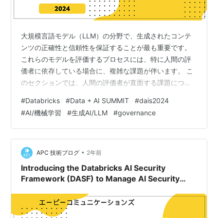
大規模言語モデル（LLM）の分野で、生成されたコンテ
ンツの正確性と信頼性を保証することが最も重要です。
これらのモデルを評価するプロセスには、特に人間の評
価者に依存している場合に、複雑な課題が伴います。 こ
のセクションでは、人間の評価者が直面する課題につい
て詳しく掘り下げ、これらがLLMの開発と展開に与える
#
Databricks
#
Data + AI SUMMIT
#
dais2024
影響について議論します。 評価の遅延とその影響 最も注
#
AI/機械学習
#
生成AI/LLM
#
governance
目された主要な課題の一つは、現在の評価ツールからの
フィードバックの遅れです。 これらの遅れは、製品を迅
速に改善して市場に出す能力を妨げ、プロジェクトのタ
イムライン全体に影響を与えます。 このセッションで提
•
APC 技術ブログ
2年前
供された例からは、この遅れがどのよ…
Introducing the Databricks AI Security
Framework (DASF) to Manage AI Security
Risks（Databricks AIセキュリティフレームワー
ク（DASF）の紹介とAIセキュリティリスクの管
理）