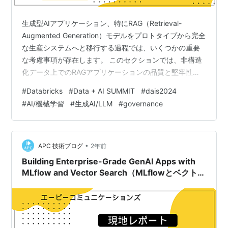
生成型AIアプリケーション、特にRAG（Retrieval-
Augmented Generation）モデルをプロトタイプから完全
な生産システムへと移行する過程では、いくつかの重要
な考慮事項が存在します。 このセクションでは、非構造
化データ上でのRAGアプリケーションの品質と堅牢性を
達成するために必要な変革的ステップの複雑さについて
#
Databricks
#
Data + AI SUMMIT
#
dais2024
掘り下げます。 RAGアプリケーションにおける品質課題
#
AI/機械学習
#
生成AI/LLM
#
governance
の理解と対応 インフラストラクチャで豊富な経験を持つ
データサイエンティストのマイルス・カーティスと、熟
練のプロダクトマネージャーであるエリックが、このセ
ッションに登壇しました。 主な焦点は、RAGのための高
•
APC 技術ブログ
2年前
品質な…
Building Enterprise-Grade GenAI Apps with
MLflow and Vector Search（MLflowとベクトル
検索を用いたエンタープライズグレード生成AIア
プリの構築）