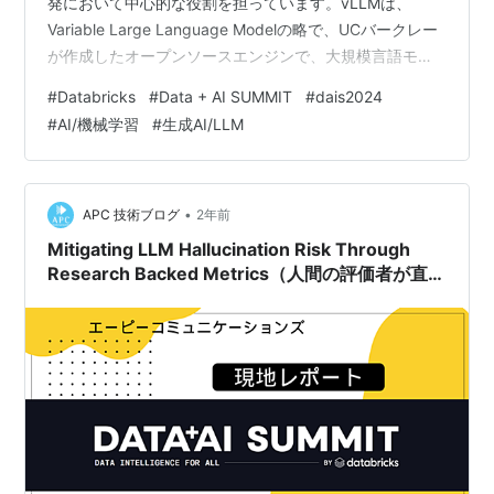
発において中心的な役割を担っています。vLLMは、
Variable Large Language Modelの略で、UCバークレー
が作成したオープンソースエンジンで、大規模言語モデ
ルの推論と提供速度を向上させることを目的としていま
#
Databricks
#
Data + AI SUMMIT
#
dais2024
す。GitHubで12,000以上のスターを獲得し、150人以上
#
AI/機械学習
#
生成AI/LLM
の個人が貢献しています。コミュニティからのフィード
バックで進化し、企業や学術研究者にとって重要なツー
ルです。vLLMのKVキャッシュはLLMサービングに画期
的な変化をもたらし、ページアテ…
•
APC 技術ブログ
2年前
Mitigating LLM Hallucination Risk Through
Research Backed Metrics（人間の評価者が直面
する課題についての考察）