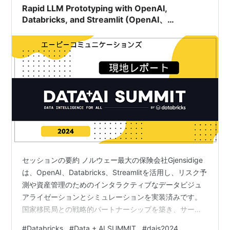
Databricksの積極的な対策が…
Rapid LLM Prototyping with OpenAI,
Databricks, and Streamlit (OpenAI、
Databricks、およびStreamlitを使用した迅速な
LLMプロトタイピング(試作づくり))
セッションの要約 ノルウェー最大の保険会社Gjensidige
は、OpenAI、Databricks、Streamlitを活用し、リスク予
測や資産管理のためのインタラクティブなデータビジュ
アライゼーションとシミュレーションを実装済みです。
国家移民局との戦略的パートナーシップを築き、サービ
ス能力を強化しています。これにより異なる分野での協
#
Databricks
#
Data + AI SUMMIT
#
dais2024