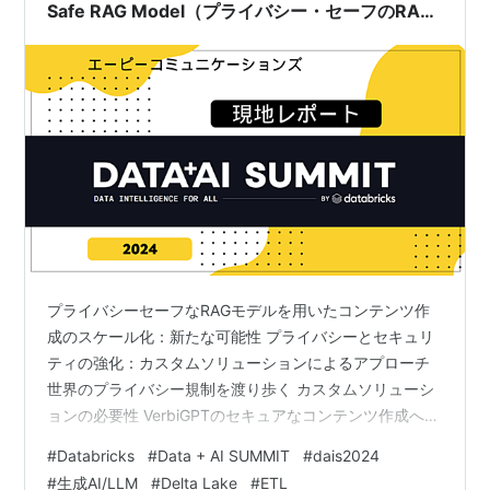
Safe RAG Model（プライバシー・セーフのRAG
モデルでマーケティングとドキュメントの規模を
拡大する）
プライバシーセーフなRAGモデルを用いたコンテンツ作
成のスケール化：新たな可能性 プライバシーとセキュリ
ティの強化：カスタムソリューションによるアプローチ
世界のプライバシー規制を渡り歩く カスタムソリューシ
ョンの必要性 VerbiGPTのセキュアなコンテンツ作成への
実装 VerbiGPTの紹介と目的 プライバシーとセキュリテ
#
Databricks
#
Data + AI SUMMIT
#
dais2024
ィ 細かいアクセス制御の重要性 セクション4: VerbiGPT
#
生成AI/LLM
#
Delta Lake
#
ETL