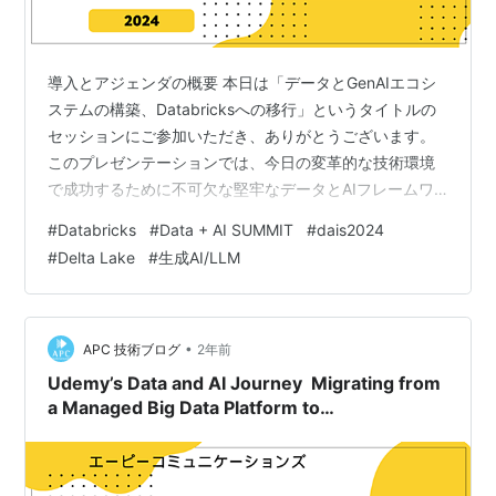
導入とアジェンダの概要 本日は「データとGenAIエコシ
ステムの構築、Databricksへの移行」というタイトルの
セッションにご参加いただき、ありがとうございます。
このプレゼンテーションでは、今日の変革的な技術環境
で成功するために不可欠な堅牢なデータとAIフレームワ
ークを構築するために、Gerdauが採用している戦略につ
#
Databricks
#
Data + AI SUMMIT
#
dais2024
いて詳しく掘り下げます。 このセッションでは、Gerdau
#
Delta Lake
#
生成AI/LLM
のデータ&AIチーフオフィサーであるRodrigo Silveira氏
と、データとアーキテクチャエンジニアリングの責任者
であるFelipe Montalini氏が、データアナリストとしての
個人的な旅路と、Gerdauが…
•
APC 技術ブログ
2年前
Udemy’s Data and AI Journey Migrating from
a Managed Big Data Platform to
Databricks（UdemyのデータとAIの旅：管理さ
れたビッドデータプラットフォームから
Databricksへの移行）