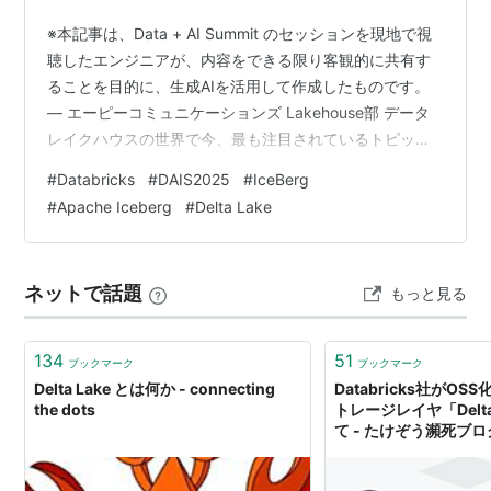
※本記事は、Data + AI Summit のセッションを現地で視
聴したエンジニアが、内容をできる限り客観的に共有す
ることを目的に、生成AIを活用して作成したものです。
― エーピーコミュニケーションズ Lakehouse部 データ
レイクハウスの世界で今、最も注目されているトピック
の一つが「オープンテーブルフォーマットの統一」で
#
Databricks
#
DAIS2025
#
IceBerg
す。この動きの中心にいるのが、Databricks社の技術ス
#
Apache Iceberg
#
Delta Lake
タッフであるBrian Blue氏とDan Weeks氏。彼らは先日
開催されたカンファレンスセッション「The Future of
Open Table Formats: Delta Lake, Iceber…
ネットで話題
もっと見る
134
51
ブックマーク
ブックマーク
Delta Lake とは何か - connecting
Databricks社がOS
the dots
トレージレイヤ「Delta
て - たけぞう瀕死ブロ