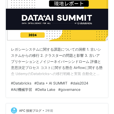
レガシーシステムに関する課題についての洞察 1. 古いシ
ステムからの移行 2. クラスターの問題と影響 3. 古いア
プリケーションとノイジーネイバーシンドローム 評価と
意思決定プロセス コストに関する懸念 Airflowに関する懸
念 UdemyのDatabricksへの移行戦略と実装 自動化と最
適化の進化 結論 レガシーシステムに関する課題について
#
Databricks
#
Data + AI SUMMIT
#
dais2024
の洞察 皆さん、こんにちは！セッション「Udemyのデー
#
AI/機械学習
#
Delta Lake
#
governance
タとAIの旅：管理されたビッドデータプラットフォーム
からDatabricksへの移行」では、古いシステムを扱う難
しさについて掘り下げました。この最初のセクション
「レガシーシステムの課題」では、U…
•
APC 技術ブログ
2年前