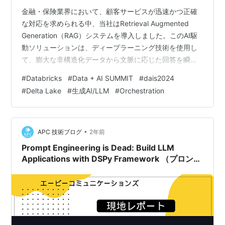
金融・保険業界において、顧客サービスが迅速かつ正確
な対応を求められる中、当社はRetrieval Augmented
Generation（RAG）システムを導入しました。このAI駆
動ソリューションは、ディープラーニング技術を使用し
て、膨大な非構造化データから文脈に応じた回答を瞬時
に取得・生成することで、顧客とのインタラクションを
#
Databricks
#
Data + AI SUMMIT
#
dais2024
大幅に向上させます。 また、RAGの導入は多大な技術的
#
Delta Lake
#
生成AI/LLM
#
Orchestration
および運用上の成功を収める一方で、いくつかの課題も
浮上しました。 実装における課題と解決策 実装の過程で
の主な課題は、非構造化の知識ベースの記事を構造化さ
れたエンベディングに変換してベクターストアに保存す
•
APC 技術ブログ
2年前
るシームレ…
Prompt Engineering is Dead: Build LLM
Applications with DSPy Framework （プロンプ
トエンジニアリングは死んだ。 DSPy フレームワ
ークを使用して LLM アプリケーションを構築す
る）