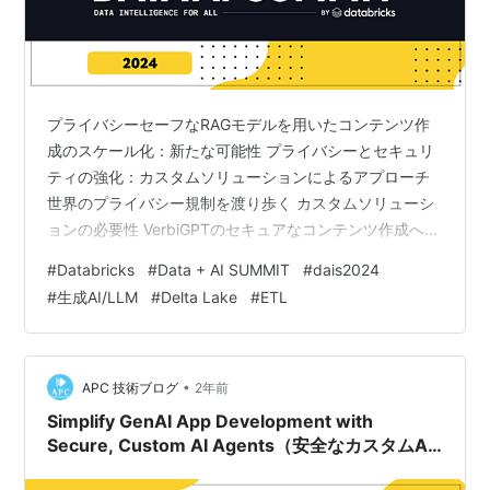
プライバシーセーフなRAGモデルを用いたコンテンツ作
成のスケール化：新たな可能性 プライバシーとセキュリ
ティの強化：カスタムソリューションによるアプローチ
世界のプライバシー規制を渡り歩く カスタムソリューシ
ョンの必要性 VerbiGPTのセキュアなコンテンツ作成への
実装 VerbiGPTの紹介と目的 プライバシーとセキュリテ
#
Databricks
#
Data + AI SUMMIT
#
dais2024
ィ 細かいアクセス制御の重要性 セクション4: VerbiGPT
#
生成AI/LLM
#
Delta Lake
#
ETL
でコンテンツ作成を効率化 コンテンツ生成におけるプラ
イバシー準拠の確保 コンテンツ生成におけるプライバシ
ー準拠の確保 まとめ プライバシーセーフなRAGモデルを
用いたコンテンツ作成のスケール化：新たな可能性 …
•
APC 技術ブログ
2年前
Simplify GenAI App Development with
Secure, Custom AI Agents（安全なカスタムAI
エージェントでGenAIアプリ開発を簡素化）