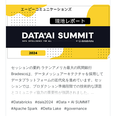
チャを用いたデータプラットフォームの近代化)
セッションの要約 ラテンアメリカ最大の民間銀行
Bradescoは、データメッシュアーキテクチャを採用して
データプラットフォームの近代化を進めています。セッ
ションでは、プロダクション準備段階での技術的な課題
とコミュニティ協力の重要性が強調されました。
Bradescoは、多様なデータ形式を扱う中で、コストや成
#
Databricks
#
dais2024
#
Data + AI SUMMIT
長、時間に関する課題に直面しており、データメッシュ
#
Apache Spark
#
Delta Lake
#
governance
への移行を決定しました。さらに、クラウドへの移行と