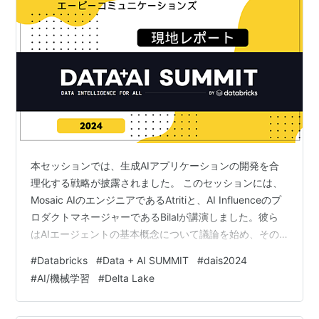
本セッションでは、生成AIアプリケーションの開発を合
理化する戦略が披露されました。 このセッションには、
Mosaic AIのエンジニアであるAtritiと、AI Influenceのプ
ロダクトマネージャーであるBilalが講演しました。彼ら
はAIエージェントの基本概念について議論を始め、その
利点を列挙し、その構成について詳述しました。 Bilalは
#
Databricks
#
Data + AI SUMMIT
#
dais2024
これらのエージェントの展開中に直面する課題を明らか
#
AI/機械学習
#
Delta Lake
にし、展開プロセスを簡素化するDatabricksからのいく
つかの新機能を紹介しました。 また、このプレゼンテー