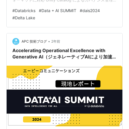
Delta Lake UniFormを使用してSnowflakeからオープン
#
Databricks
#
Data + AI SUMMIT
#
dais2024
データレイクハウスへ移行 新しいアーキテクチャの確立
#
Delta Lake
と設計 新しいアーキテクチャのメリット ガバナンスと実
装 導入とケーススタディ概要 本セッションの登壇者は、
Databricksのシニアプロダクトマネージャ…
•
APC 技術ブログ
2年前
Accelerating Operational Excellence with
Generative AI（ジェネレーティブAIにより加速
するオペレーショナル・エクセレンス）