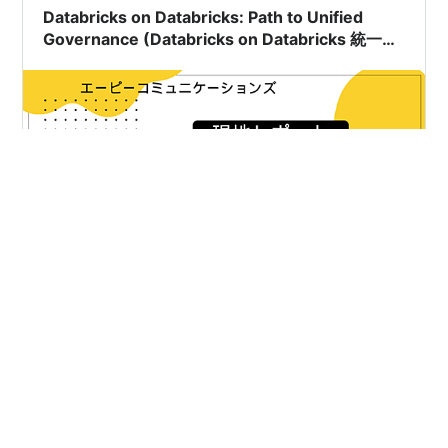
Databricks on Databricks: Path to Unified
Governance (Databricks on Databricks 統一さ
れたガバナンスへの道)
このセクションの紹介: クラウドプラットフォームの複雑
な環境では、データの不一致は、組織が直面する一般的
な問題です。このセクションでは、これらの問題を防
ぎ、データ・インテグリティー（完全性/正確性）を保証
するために、初期段階で堅固なガバナンスを確立するた
めの基本的な側面を探ります。 シナリオディスカッショ
#
#Databricks
#
#Data + AI SUMMIT
#
#dais2024