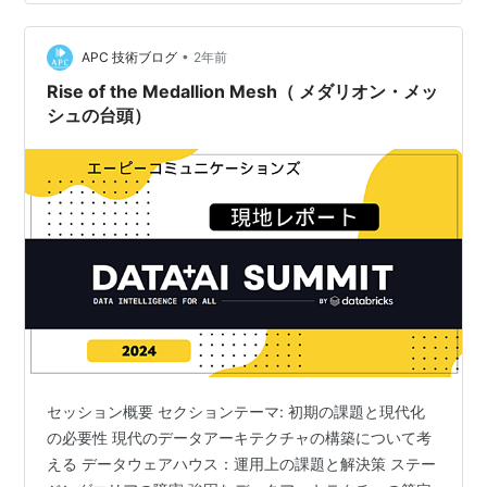
新しいデータプラットフォームの構築により、データ管
理の効率と信頼性が向上しました。Ingestion Managerと
MLOpsの導入により、データの処理能力が強化され、企
•
APC 技術ブログ
2年前
業のパフォーマンス向上…
Rise of the Medallion Mesh（ メダリオン・メッ
シュの台頭）
セッション概要 セクションテーマ: 初期の課題と現代化
の必要性 現代のデータアーキテクチャの構築について考
える データウェアハウス：運用上の課題と解決策 ステー