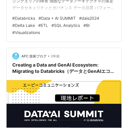
ジングエリアの障害 強固なデータアーキテクチャの策定
データセキュリティとガバナンス データ品質 パフォーマ
ンスとコスト効率 リアルタイムモニタリングおよびデー
#
Databricks
#
Data + AI SUMMIT
#
dais2024
タメッシュ 移行プロセスの具体的ステップ セッション概
#
Delta Lake
#
ETL
#
SQL Analytics
#
BI
要 このセッションでは、今日の組織が直面している重要
#
Visualizations
な課題であるデータ準備の問題による生産性の損失に対
処します。データアーキテクチャにおける成功した顧客
からの革新的なソリューションを探求し、これらのソリ
ューションが初期の課題を…
•
APC 技術ブログ
2年前
Creating a Data and GenAI Ecosystem:
Migrating to Databricks（データとGenAIエコシ
ステムの構築、Databricksへの移行）