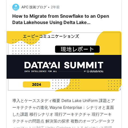
ションのセクションは、AIエージェントの理論的知識と
生成AIアプリ開発での実践的実装の間…
•
APC 技術ブログ
2年前
How to Migrate from Snowflake to an Open
Data Lakehouse Using Delta Lake
UniForm（Delta Lake UniFormを使用して
Snowflakeからオープンデータレイクハウスへの
移行方法）
導入とケーススタディ概要 Delta Lake UniForm 課題とア
ーキテクチャの進化 Wayne Enterprise：シナリオと直面
した課題 移行シナリオ 現行アーキテクチャ 現行アーキ
テクチャの問題点 解決策の探求 複数のオープンデータフ
ォーマットに対応 Unity Catalog によるガバナンス管理