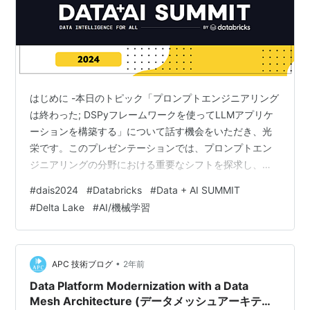
はじめに -本日のトピック「プロンプトエンジニアリング
は終わった; DSPyフレームワークを使ってLLMアプリケ
ーションを構築する」について話す機会をいただき、光
栄です。このプレゼンテーションでは、プロンプトエン
ジニアリングの分野における重要なシフトを探求し、
DSPyフレームワークという革新的なアプローチを提案し
#
dais2024
#
Databricks
#
Data + AI SUMMIT
ています。 従来、プロンプトエンジニアリングの実践
#
Delta Lake
#
AI/機械学習
は、手作業に近いものであり、目的の結果を達成するこ
とを願って一つ一つのプロンプトを慎重に作り上げるこ
とが一般的でした。しかし、このセッションでは、マイ
ンドセットの変化が急務であることを強調します。手作
•
APC 技術ブログ
2年前
業に代わり、DSPyフレームワークは…
Data Platform Modernization with a Data
Mesh Architecture (データメッシュアーキテク