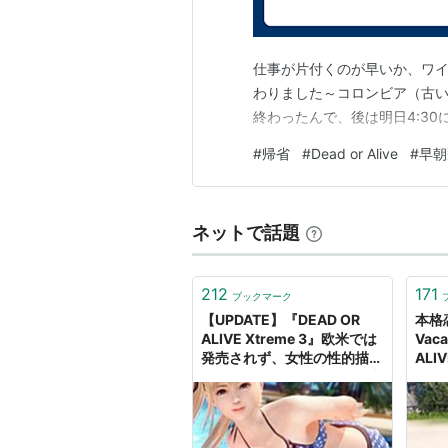
2002年 『DEAD OR ALIVE FINA
仕事が片付くのが早いか、ワ
わりました～コロンビア（古
DEAD OR ALIV
終わったんで、後は明日4:3
出版社/メーカー:
発売日:
2002/10/
#
帰省
#
Dead or Alive
#
早朝
メディア:
DVD
クリック
: 6回
この商品を含むブロ
ネットで話題
212
171
ブックマーク
【UPDATE】『DEAD OR
本格
リスト::日本の映画::題名::た行
ALIVE Xtreme 3』欧米では
Vaca
発売されず、女性の性的描写
ALI
が原因か。100万ドルで販売
では
Dead or Alive
(
ゲーム
)
【
でっ
権を買い取ろうとするファン
けど
も - AUTOMATON
機関
コーエーテクモゲームス（旧テクモ
AUT