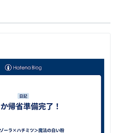
IVE デッド オア アライブ 犯罪者 [DVD]
角川エンタテインメント
06
グ (19件) を見る
亡者』
VE2 逃亡者 [DVD]
東映ビデオ
21
グ (10件) を見る