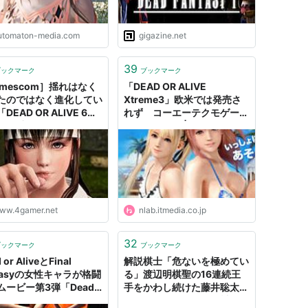
A」。
96年にリリース。以降シリーズ化されており、2000
utomaton-media.com
gigazine.net
主戦場としている。
）」の三すくみによる攻防や、床にダウンして接触
39
ブックマーク
ブックマーク
を受けて吹っ飛ぶ「デンジャーゾーン」といったゲ
amescom］揺れはなく
「DEAD OR ALIVE
たのではなく進化してい
Xtreme3」欧米では発売さ
DEAD OR ALIVE 6」
れず コーエーテクモゲーム
れなどで変な方向に話題を集めていたが、DOAXに
洋平氏にインタビュー
スがコメント | ねとらぼ
がある。
豊かであり、90未満はかすみ（89）、レイファン
以上と言う偏りを見せる。この偏りはユーザーの嗜好
か。
ww.4gamer.net
nlab.itmedia.co.jp
32
ブックマーク
ブックマーク
 or AliveとFinal
解説棋士「危ないを極めてい
機種
発売日
ntasyの女性キャラが格闘
る」渡辺明棋聖の16連続王
ムービー第3弾「Dead
手をかわし続けた藤井聡太七
アーケード
1996年10月
asy III」
段の“DEAD or ALIVE”詰将