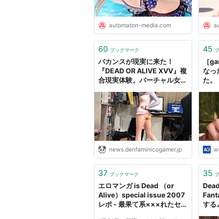
開発は
Team NINJA
。略称は「DO
第1作はアーケードゲームとして19
automaton-media.com
a
年代に入ってからはコンシューマを
「打撃」「投げ」「掴み（ホールド
60
45
ブックマーク
すると爆発などが起き追加ダメージ
バカンスが現実に来た！
［g
『DEAD OR ALIVE XVV』複
なっ
ームシステムが特徴。
合現実体験。バーチャル女子
た。「
当初からポリゴンキャラによる乳揺
が「そこにいる」という破壊
新堀
力──ディレクターインタビ
いたって全てにおいてふっきれた感
ュー
女性キャラクターのバストは非常に
（87）の二名のみ。後は全員90
に合わせたのかスタッフの趣味なの
news.denfaminicogamer.jp
w
シリーズ一覧
37
35
ブックマーク
エロマンガ is Dead （or
Dead
タイトル
Alive）special issue 2007
Fa
レポ - 最果て系×××れたセ
する
DEAD OR ALIVE
カイ
Fant