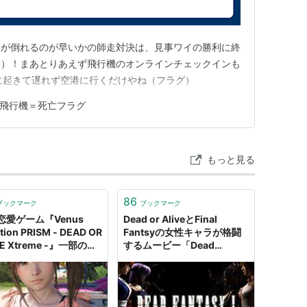
L』
イが倒れるのが早いかの師走対決は、見事ワイの勝利に終
い）！まあとりあえず飛行機のオンラインチェックインも
E FINAL [DVD]
0に起きて遅れず空港に行くだけやね（フラグ）
東映ビデオ
21
飛行機＝死亡フラグ
グ (12件) を見る
もっと見る
86
ブックマーク
ブックマーク
恋愛ゲーム『Venus
Dead or AliveとFinal
tion PRISM - DEAD OR
Fantsyの女性キャラが格闘
VE Xtreme -』一部の国
するムービー「Dead
“18禁”に。ヌードはない
Fantasy 1」 - GIGAZINE
どおああらいぶ
】
セクシーだとして、審査
が詳しく理由を説明 -
）より発売されている3D格闘ゲームのシリーズ。
OMATON