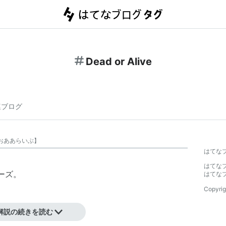
Dead or Alive
連ブログ
おああらいぶ
】
はてな
はてな
ーズ。
はてな
Copyrig
解説の続きを読む
者』