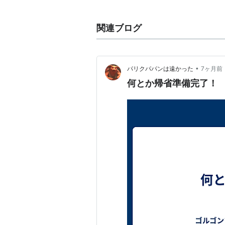
DEAD OR AL
関連ブログ
出版社/メーカー:
発売日:
2008/02/
メディア:
DVD
クリック
: 23回
•
パリクパパンは遠かった
7ヶ月前
この商品を含むブロ
何とか帰省準備完了！
2000年 『DEAD OR ALIVE 2 逃
DEAD OR ALI
出版社/メーカー:
発売日:
2001/06/
メディア:
DVD
クリック
: 6回
この商品を含むブロ