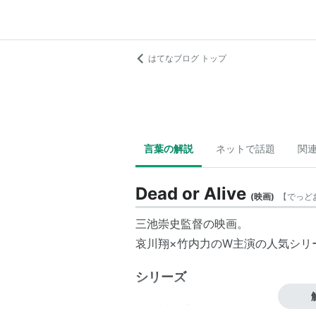
はてなブログ トップ
言葉の解説
ネットで話題
関
Dead or Alive
(
映画
)
【
でっど
三池崇史監督の映画。
哀川翔×竹内力のW主演の人気シリ
シリーズ
1999年 『DEAD OR ALIVE 犯罪