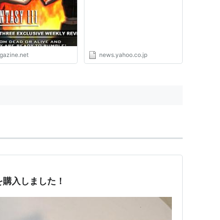
棋で培った生命力（ABEMA
セガサターン
1997年10月9日
TIMES） - Yahoo!ニュース
PlayStation
1998年3月12日
アーケード
1998年3月
igazine.net
news.yahoo.co.jp
アーケード
1989年11月
PlayStation 2
2000年3月30日
ドリームキャスト
2000年9月28日
PlayStation 2
2000年12月14日
Xbox
2002年2月22日
all
Xbox
2003年1月23日
liveを購入しました！
Xbox
2004年11月3日
Xbox 360
2005年12月29日