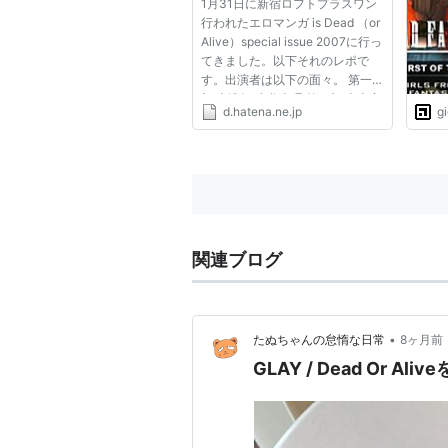
1月31日に新宿ロフトプラスワン
DEAD OR ALIVE
行われたエロマンガ is Dead （or
Alive）special issue 2007に行っ
DEAD OR ALIVE
てきました。以下それのレポで
す。出演者は以下の面々。 第一
DEAD OR ALIVE ++
部 東浩紀 小谷真理 第二部 山本夜
d.hatena.ne.jp
g
羽音 しばたたかひろ 司会 伊藤剛
主賓 永山薫 他サプライズゲスト
DEAD OR ALIVE 2
到着まで 11頃新宿着。フンパツ
して800円の中華のランチ...
DEAD OR ALIVE 2
DEAD OR ALIVE 2
DOA2 HARD・CORE
関連ブログ
DEAD OR ALIVE 3
DEAD OR ALIVE Xtreme Beach Volleyb
•
たぬちゃんの怠惰な日常
8ヶ月前
GLAY / Dead Or A
DEAD OR ALIVE ULTIMATE
DEAD OR ALIVE 4