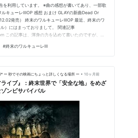
告を利用しています。 ※曲の感想が書いてあり、一部歌
Xbox 360
ューレⅢOP 感想 おまけ GLAYの新曲Dead Or
Steam
5.12.02発売） 終末のワルキューレⅢOP 最近、終末のワ
ル）にはまっておりまして。 関連記事
ablog.com この記事は、渾身の力を込めて書いたのですが、あ
(つд⊂)ｴｰﾝ やはりマイナーな作品なんでしょうかね。
#
終末のワルキューレⅢ
った方々、ありがとうございました！m(__)m …
•
* ー 秒でその映画にちょっと詳しくなる場所 ー
10ヶ月前
アライブ』：終末世界で「安全な地」をめざ
なゾンビサバイバル