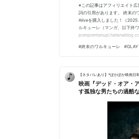
※この記事はアフィリエイト広
詞の引用があります。 終末のワルキ
Aliveを購入しました！（202
ルキューレ（マンガ、以下終ワ
pompomtanupi.haten
まり閲覧されませんでした・・・
#
終末のワルキューレ
#
GLAY
にもかかわらず、コメントくださ
【ネタバレあり】*ぽかぽか映画日和
映画『デッド・オア・
す孤独な男たちの過酷