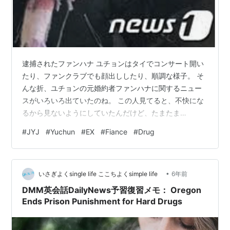
逮捕されたファンハナ ユチョンはタイでコンサート開い
たり、ファンクラブでも顔出ししたり、順調な様子。 そ
んな折、ユチョンの元婚約者ファンハナに関するニュー
スがいろいろ出ていたのね。 この人見てると、不快にな
るから見ないようにしていたんだけど、たまたま
youtubeに上がってた動画をしっかり見てしまい、これ
#
JYJ
#
Yuchun
#
EX
#
Fiance
#
Drug
を書いています。 まずファンハナは結婚したのね。また
麻薬絡みの騒動があったらしい。で、大きいのは、この
結婚相手が自殺したということ！ なんと！ ついに死人が
•
出たか！ 麻薬に関して、自分がファン・ハナの寝ている
いさぎよくsingle life ここちよくsimple life
6年前
間に彼女に麻薬を打ったと、警察で自白をした。 しかし
DMM英会話DailyNews予習復習メモ： Oregon
その後、再び警察を訪れ、ファンハナ…
Ends Prison Punishment for Hard Drugs