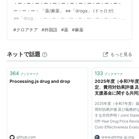
・ー・ー・ー・ー・ー・ー・ー・ー・ー・ー・ー・ー・
ー・ー・ー・ 「薬/麻薬」 ⇔「droga」 (ドゥロガ)
⇔「drug」 ・ー・ー・ー・ー・ー・ー・ー・ー・ー・
ー・ー・ー・ー・ー・ー・ 〔例文〕 「」 ⇔「」 ()
#
クロアチア
#
外国語
#
薬
#
麻薬
⇔「」 ・ー・ー・ー・ー・ー・ー・ー・ー・ー・ー・
ー・ー・ー・ー・ー・ 〔関連単語〕 薬/薬剤/薬物
⇔lijek(リィエク)⇔medicine ・ー・ー・ー・ー・ー・
ネットで話題
もっと見る
ー・ー・ー・ー・ー・ー・ー・ー・ー・ー・ まだまだク
ロアチア語を覚える余裕のある方は、前後の記事や、 ま
とめ記事…
364
133
ブックマーク
ブックマーク
Processing.js drug and drop
2025年度（令和7年
定、費用対効果評価 
支援基金に関する共同声明 
Statement on FY2025
2025年度（令和7年度）
Drug Price Revision
用対効果評価 及び義務的
Cost-Effectiveness 
する共同声明 / Joint State
and Mandatory Drug
Off-Year Drug Price Revi
Support Fund
Cost-Effectiveness Evalu
Mandatory Drug Discover
github.com
www.phrma-jp.org
PhRMA - 米国研究製薬工