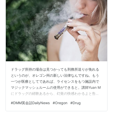
ドラッグ所持の場合は見つかっても刑務所送りが免れる
というのが、オレゴン州の新しい法律なんですね。もう
一つが医療としてであれば、ライセンスをもつ施設内で
マジックマッシュルームの使用ができると。講師Yuan M
にドラッグの経験あるから、幻覚の快感わかるよと告げ
るとびっくりしてました。もちろん医療で麻酔ですよ。
#
DMM英会話DailyNews
#
Oregon
#
Drug
(^_-) 2020/11/24 total time 51000minutes level 8 Photo
by Grav on Unsplash Oregon Ends Prison Punishment