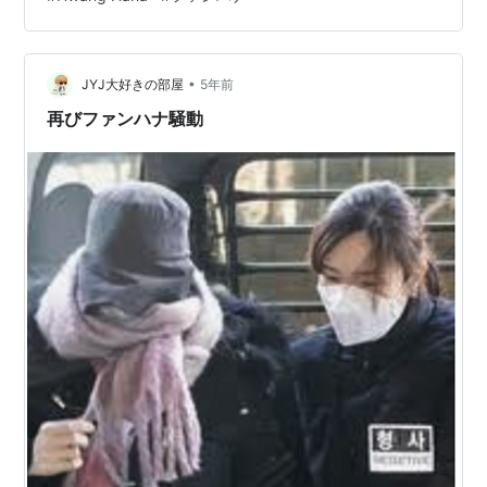
強制送還された。 この米国人ユーチューバーによると、
米国のネバダ州やカリフォルニア州は、麻薬は犯罪では
ない。だからそこで麻薬関連で警察に捕まるということ
は、公共の場で大っぴらに麻薬…
•
JYJ大好きの部屋
5年前
再びファンハナ騒動