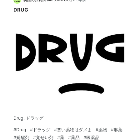
DRUG
Drug. ドラッグ
#
Drug
#
ドラッグ
#
悪い薬物はダメよ
#
薬物
#
麻薬
#
覚醒剤
#
覚せい剤
#
薬
#
薬品
#
医薬品