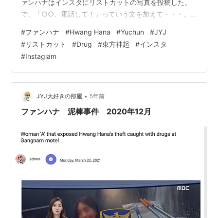
ァンハナはインスタにリストカットの写真を投稿した。
で、「○○、電話して！」っていう文を加えて・・・。
その前に別の投稿で、「盗んだ363,000ドル（４千万
#
ファンハナ
#
Hwang Hana
#
Yuchun
#
JYJ
円）の車を返して！ 返してくれたら、許すから。子供っ
#
リストカット
#
Drug
#
東方神起
#
インスタ
ぽくてこんなこと、したくないけど・・」 ファンハナ、
#
Instaglam
完全にラリってたんじゃないかな・・。 そもそもリスト
カットする写真をインスタに投稿する前に、他にするこ
とあると思うんだけど。なんでもインスタに掲載して、
世界中の人に見せ…
•
JYJ大好きの部屋
5年前
ファンハナ 泥棒事件 2020年12月