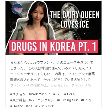
またまたYoutubeでファン・ハナのニュースを見つけて
しまった。 この人は韓国に住んでいるアメリカ人フリ
ー・ジャーナリストらしい。 内容は、フィリピンで麻薬
関連の殺人があって、それに関与している人物として、
ファン・ハナの名前が上がったらしい。 ファンハナ相当
悪だなあ。 外国の麻薬犯罪に名前出てくるなんて、普通
#
ユチョン
#
Park Yuchun
#
JYJ
#
TVXQ
の暮らししてたらありえないよ。 内容をメモ； 2011 フ
#
東方神起
#
バーニングサン
#
Burning Sun
#
Drug
ァンハナが米国に留学していた時、麻薬をやって韓国へ
#
Hwang Hana
#
ファンハナ