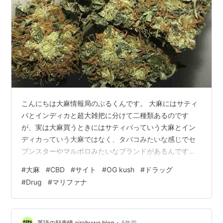
こんにちは大麻情報局のぶるくんです。 大麻にはサティ
バとインディカと超大雑把に分けて二種類あるのです
が、実は大麻買うときにはサティバっていう大麻とイン
ディカっていう大麻ではなく、タバコみたいな感じでセ
ブンスターやマルボロみたいなブランドがあるんですよ
ね。 そこでラッパーとかの曲を聴いてるときにOGkush
#
大麻
#
CBD
#
サイト
#
OG kush
#
ドラッグ
とかLemon Hazeとか有名所の大麻のリリックが出てき
#
Drug
#
マリファナ
た時や、サティバにはこんなのがあるのか～程度に見る
のも楽しいので是非見てみてください。 1.PotNavi(純粋
な大麻品種サイト） https://potnavi.com/strains/
2.TAIMA UNIVERSITY（州で人気…
•
英語の顔表情.airabuwo.blog
5年前