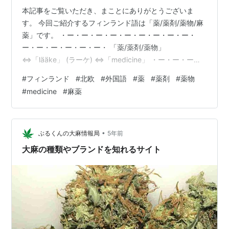
本記事をご覧いただき、まことにありがとうございま
す。 今回ご紹介するフィンランド語は「薬/薬剤/薬物/麻
薬」です。 ・ー・ー・ー・ー・ー・ー・ー・ー・ー・
ー・ー・ー・ー・ー・ー・ 「薬/薬剤/薬物」
⇔「lääke」 (ラーケ) ⇔「medicine」 ・ー・ー・ー・
ー・ー・ー・ー・ー・ー・ー・ー・ー・ー・ー・ー・
#
フィンランド
#
北欧
#
外国語
#
薬
#
薬剤
#
薬物
「薬/麻薬」 ⇔「huume」 (フーメ) ⇔「drug」 ・ー・
#
medicine
#
麻薬
ー・ー・ー・ー・ー・ー・ー・ー・ー・ー・ー・ー・
ー・ー・ 〔例文〕 「薬はどこで買えますか？」
⇔「Mistä voin ostaa lääkkeitä?」 (ミスタ ヴォイン オ
スター ラーッケイタ) ⇔「Wher…
•
ぶるくんの大麻情報局
5年前
大麻の種類やブランドを知れるサイト