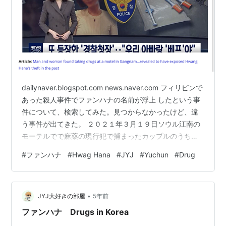
dailynaver.blogspot.com news.naver.com フィリピンで
あった殺人事件でファンハナの名前が浮上 したという事
件について、検索してみた。見つからなかったけど、違
う事件が出てきた。 ２０２１年３月１９日ソウル江南の
モーテルでで麻薬の現行犯で捕まったカップルのうち女
性Aが、ファンハナから盗難にあったと盗難届けを出した
#
ファンハナ
#
Hwag Hana
#
JYJ
#
Yuchun
#
Drug
人だと判明したと。 そのカップルは男性３０歳、女性２
０歳だから、女性側はまだ若いんだ。 近くの薬局で注射
器買ったと。使った麻薬は覚醒剤らしい。モーテル近く
•
の薬局で注射器を買うという行為自体が、計画性もない
JYJ大好きの部屋
5年前
ように見えるし、そもそも注射器って薬局で売ってい
ファンハナ Drugs in Korea
る…