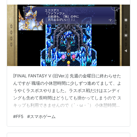
[FINAL FANTASY V (旧Ver.)] 先週の金曜日に終わらせた
んですが 職場の小休憩時間に少しずつ進めてまして、よ
うやくラスボスやりました。ラスボス戦だけはエンディ
ングも含めて長時間はどうしても掛かってしまうので ス
キップも利用できませんので（´・ω・`） 小休憩時間に
戦闘をやって、途中でスリープ状態にして 数時間後にス
#
FF5
#
スマホゲーム
リープ解除で続きをやってって感じで何とか進めまし
た。これやると、アプリによってはリセットされてしま
うこともあるんですよね。 強制リセットは勘弁してほし