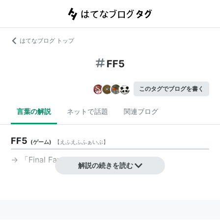
はてなブログ トップ
FF5
このタグでブログを書く
言葉の解説
ネットで話題
関連ブログ
FF5
(
ゲーム
)
【
えふえふふぁいぶ
】
→ 「Final Fantasy V」
解説の続きを読む