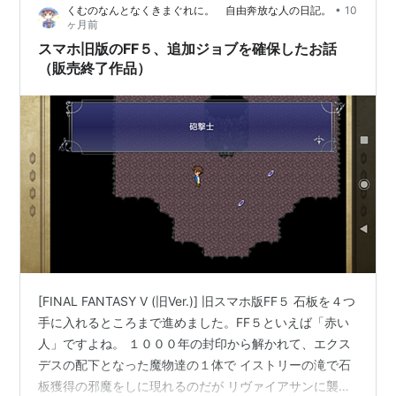
•
くむのなんとなくきまぐれに。 自由奔放な人の日記。
10
い。 まあ、幸い遭遇せずに済んだので良かったです。 ラ
ヶ月前
スボスのエクスデスとネオエクスデス戦は 魔法系のジョ
スマホ旧版のFF５、追加ジョブを確保したお話
ブと 「…
（販売終了作品）
[FINAL FANTASY V (旧Ver.)] 旧スマホ版FF５ 石板を４つ
手に入れるところまで進めました。FF５といえば「赤い
人」ですよね。 １０００年の封印から解かれて、エクス
デスの配下となった魔物達の１体で イストリーの滝で石
板獲得の邪魔をしに現れるのだが リヴァイアサンに襲わ