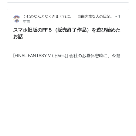
しまうのに 何故勉強だと頭に入ってこないのか・・。 カ
ルナックの町では、初回の時に武器屋や防具屋で 買い物
•
くむのなんとなくきまぐれに。 自由奔放な人の日記。
1
を１度行うか、キャンセルするか、持ち物を１回売るこ
年前
とで イベントが進行して 強制的に城の牢屋にぶち込まれ
スマホ旧版のFF５（販売終了作品）を遊び始めた
るイ…
お話
[FINAL FANTASY V (旧Ver.)] 会社のお昼休憩時に、今遊
んでいるスマホゲームがこちらになります。 「ファイナ
ルファンタジー５」です。ただこちら、ピクセルリマス