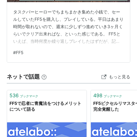
タスクバーヒーローでちまちまかき集めた小銭で、セー
ルしていたFF5を購入し、プレイしている。平日はあまり
時間が取れないので、週末に少しずつ進めていき3ヶ月く
らいでクリア出来ればな、といった感じである。 FF5と
いえば、当時何度か繰り返しプレイしたはずだが、記憶
が欠落している部分もかなり多い。なにせこれを遊んで
#
FF5
いたのは小学生の頃なのだから。特に一番の記憶違いは
コレだ。 ラムウ。このじーさんの出現場所だ。 僕は25年
以上ず～～～～～～～～っと上の画像の森にラムウが出
ネットで話題
もっと見る
ると思い込んでいたが、今回FF5を改めてプレイして本当
にラムウが出現する場所は下の画像の森だという事を知
った。下画像の左側には村（イス…
536
498
ブックマーク
ブックマーク
FF5で忍者に青魔法をつけるメリット
FF5ピクセルリマス
について語る
完全覚醒した