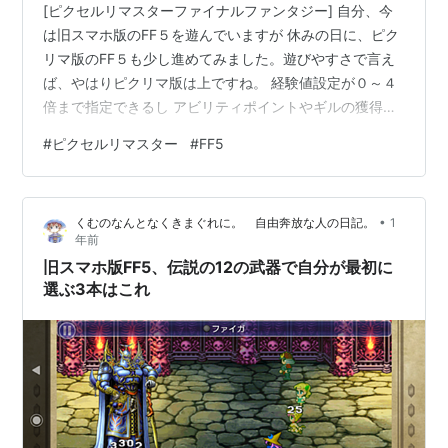
[ピクセルリマスターファイナルファンタジー] 自分、今
は旧スマホ版のFF５を遊んでいますが 休みの日に、ピク
リマ版のFF５も少し進めてみました。遊びやすさで言え
ば、やはりピクリマ版は上ですね。 経験値設定が０～４
倍まで指定できるし アビリティポイントやギルの獲得量
も０～４倍まで指定可能なので 育成プレイをすると、か
#
ピクセルリマスター
#
FF5
なりの時短で行えます。 ４倍報酬にすれば 第１世界の人
気稼ぎ場のブラックフレイム５体で アビリティポイント
１２もらえるので、れんぞくまも簡単にゲットできる。
•
くむのなんとなくきまぐれに。 自由奔放な人の日記。
1
獲得ギルも３４８０と、かなり多い。 戦闘もオートでや
年前
れるので手間も掛からないし。遊びやすさはピクリマ版
旧スマホ版FF5、伝説の12の武器で自分が最初に
が至高かなあ。残念な点が…
選ぶ3本はこれ