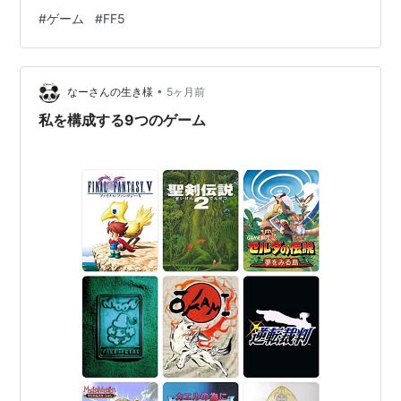
れで最高峰なんだけど。 FF5は、そういうシンプルから
#
ゲーム
#
FF5
一歩抜け出して、 かつ現代でも通用するシステムだと思
うのよ。 まずジョブチェンジが完全に自由。 どのタイミ
ングでどのジョブになってもいい。 勝てるかは別問題だ
•
けど。 で、そこで覚えたアビリティを別のジョブで1つく
なーさんの生き様
5ヶ月前
っつけられる。 アビリティを覚えるには、戦闘で経験
私を構成する9つのゲーム
値・お金とは別に得…