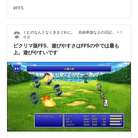
れて 名前すら明かされずに倒されてしまうボスで、ネタ
#
FF5
にされることの多いボスｗどんなボスだったのか、長年
知られることはなかったのですが スマホゲーの「FINAL
FANTASY Record Keeper」で グラフィックが設定され
•
くむのなんとなくきまぐれに。 自由奔放な人の日記。
1
たらしくて「ガルキマセラ」の色違いらしいです。 ガル
年前
キマセラは確かに雑魚敵としては…
ピクリマ版FF5、遊びやすさはFF5の中では最も
上。遊びやすいです