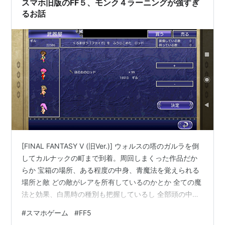
スマホ旧版のFF５、モンク４ラーニングが強すぎ
るお話
[FINAL FANTASY V (旧Ver.)] ウォルスの塔のガルラを倒
してカルナックの町まで到着。周回しまくった作品だか
らか 宝箱の場所、ある程度の中身、青魔法を覚えられる
場所と敵 どの敵がレアを所有しているのかとか 全ての魔
法と効果、白黒時の種別も把握しているし 全部頭の中に
入ってしまっている。 別に、覚えようとして覚えたわけ
#
スマホゲーム
#
FF5
ではないんですけどね。ゲームだとこんな感じで覚えて