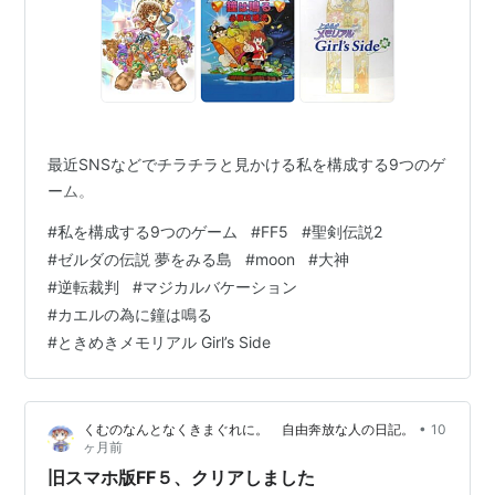
最近SNSなどでチラチラと見かける私を構成する9つのゲ
ーム。
#
私を構成する9つのゲーム
#
FF5
#
聖剣伝説2
#
ゼルダの伝説 夢をみる島
#
moon
#
大神
#
逆転裁判
#
マジカルバケーション
#
カエルの為に鐘は鳴る
#
ときめきメモリアル Girl’s Side
•
くむのなんとなくきまぐれに。 自由奔放な人の日記。
10
ヶ月前
旧スマホ版FF５、クリアしました