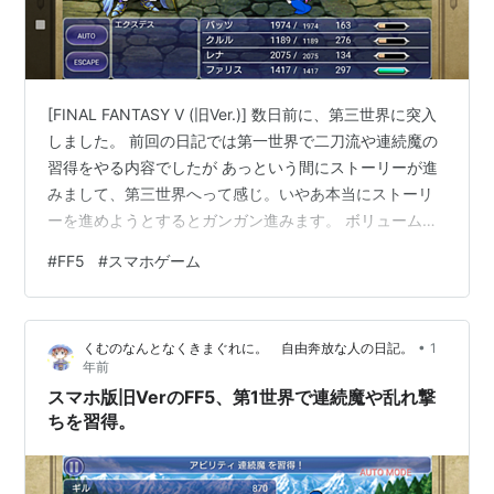
[FINAL FANTASY V (旧Ver.)] 数日前に、第三世界に突入
しました。 前回の日記では第一世界で二刀流や連続魔の
習得をやる内容でしたが あっという間にストーリーが進
みまして、第三世界へって感じ。いやあ本当にストーリ
ーを進めようとするとガンガン進みます。 ボリュームが
少ないのではなく ストーリーの展開・演出が速いんです
#
FF5
#
スマホゲーム
よね。 寄り道もしなかったら本当に速いと思う。 真っ直
ぐ行ったら２０時間くらいでクリアまでいけてしまうの
ではなかろうか。 第二世界では、取り返しの付かない要
•
くむのなんとなくきまぐれに。 自由奔放な人の日記。
1
素が幾つかあります。 FF５はそういうのが沢山あるの
年前
で、初見だとスルーしてしまう可能性はある。カトブレ
スマホ版旧VerのFF5、第1世界で連続魔や乱れ撃
パスは、…
ちを習得。