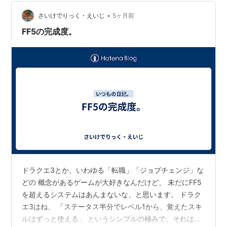
乗り方がわからなくなってしまったのです。正確に言う
•
と、火力船から橋を伝って飛空艇に乗り込んだ場合の発
さいけでりっく・えいじ
5ヶ月前
進の仕方が分からなくなってしまったのです。 それで15
FF5の完成度。
分くらい時間を無駄にしてしまいましたが、な…
ドラクエ3とか、いわゆる「転職」「ジョブチェンジ」な
どの 概念があるゲームが大好きなんだけど、 未だにFF5
を超えるシステムはあんまないな、と思います。 ドラク
エ3はね、 「ステータス半分でレベル1から、覚えたスキ
ルはずっと使える」 というシンプルの極みで、それはそ