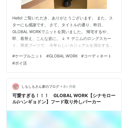
Hello! ご覧いただき、ありがとうございます。 また、ス
ターにも感謝です。 さて、タイトルの通り、昨日、
GLOBAL WORKでニットを買いました。 帰宅するや、
即、着替え、こんな姿に。 ↓ ↑ デニムのロングスカー
ト、厚底ブーツで、 今年らしいカジュアルを演出する一
方、 パールのネックレスで、品を足して、 エコファーの
#
ケーブルニット
#
GLOBAL WORK
#
コーディネート
バケットハットで、 可愛さを足してみました。 今日はも
#
ポイ活
っとエレガントなコーデで。 ↓ ↑ パールのネックレスは
変わらず、 ブラックのベロアのロングスカートに、 踵の
あるグルカサンダルをタイツで履き、 エコレザーのバケ
ットハットを被りました。 実は、このニット、元値がお
•
しもしもさん家のブログ
8ヶ月前
安い…
可愛すぎる！！！ GLOBAL WORK【シナモロー
ル/ハンギョドン】フード取り外しパーカー