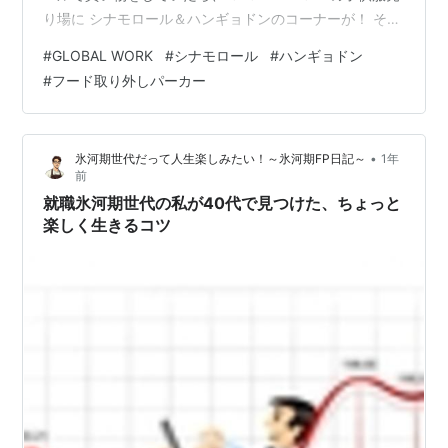
り場に シナモロール＆ハンギョドンのコーナーが！ その
中に、可愛いふわふわのパーカーがあったんです。 【シ
#
GLOBAL WORK
#
シナモロール
#
ハンギョドン
ナモロール/ハンギョドン】フード取り外しパーカー
#
フード取り外しパーカー
www.dot-st.com シナモロール推しの次女イヌが かわい
い～♡買ってほしい！ ちょうど、アウターを買い替えた
いと思っていたところだったのと、 長女ザルもハンギョ
•
氷河期世代だって人生楽しみたい！～氷河期FP日記～
1年
ドンが気に入ったようで、 シナモロールとハンギョド…
前
就職氷河期世代の私が40代で見つけた、ちょっと
楽しく生きるコツ