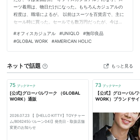
ーツ着用は、物日だけになった。もちろんカジュアルの
程度は、職場によるが。 以前はスーツを百貨店で、主に
セール時に買った。セールでも数万円だったが、今は昔
のようなスーツ自体が売っていない。物価高で品質も落
#
オフィスカジュアル
#
UNIQLO
#
無印良品
ち、昔と同じ（程度の）服を買おうとすると、バカ高く
#
GLOBAL WORK
#
AMERICAN HOLIC
て手が出ない。 ではカジュアルになって楽になったかと
言うと、金銭的には楽になったが、何を買ってどう着る
か、とっても難しくなった。定番はUNIQLOなんだろう
ネットで話題
もっと見る
が、なんだかんだ、UNIQLOでは家用のTシャツとサング
ラス位しか買わないなあ…無印良品もよ…
75
73
ブックマーク
ブックマーク
[公式]グローバルワーク （GLOBAL
【公式】グローバルワー
WORK）通販
WORK）ブランドサ
2026.07.23 【【HELLO KITTY】TOYチャー
ム/806245(バルーン04)】発売日・取扱店舗
変更のお知らせ