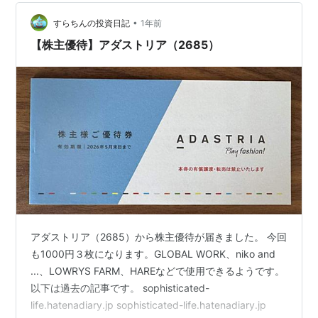
を模索し、少しずつ実行してきました。行きついた答え
はシンプルで、「小綺麗であること、自分に自信を持つ
•
すらちんの投資日記
1年前
こと」。 そのために取り組んできたことを…
【株主優待】アダストリア（2685）
アダストリア（2685）から株主優待が届きました。 今回
も1000円３枚になります。GLOBAL WORK、niko and
...、LOWRYS FARM、HAREなどで使用できるようです。
以下は過去の記事です。 sophisticated-
life.hatenadiary.jp sophisticated-life.hatenadiary.jp