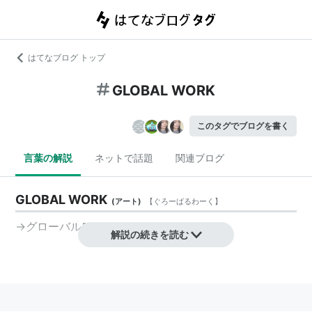
はてなブログ トップ
GLOBAL WORK
このタグでブログを書く
言葉の解説
ネットで話題
関連ブログ
GLOBAL WORK
(
アート
)
【
ぐろーばるわーく
】
→
グローバルワーク
解説の続きを読む