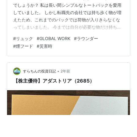
でしょうか？ 私は長い間シンプルなトートバックを愛用
していました。 しかし転職先の会社では持ち歩く物が増
えたため、これまでのバックでは荷物が入りきらなくな
ってしまいました。 今までは自分が必要な物だけ持ち歩
いていたし、どんなバッグを使っていても全く問題はな
#
リュック
#
GLOBAL WORK
#
ラウンダー
かったのですが... 考えた結果、これまで苦手と思い込ん
#
煙フード
#
災害時
でいた『リュック』を通勤用に購入することになりまし
た。 《転職して新たに増えた荷物》 ・会社用iPhone ・
会社用iPad ・手帳やメモ、ペン類（ボールペン、油性ペ
ン、蛍光ペン） ・セロテープ、ハサミ、カッター（売り
•
すらちんの投資日記
2年前
場で使用することがあ…
【株主優待】アダストリア（2685）