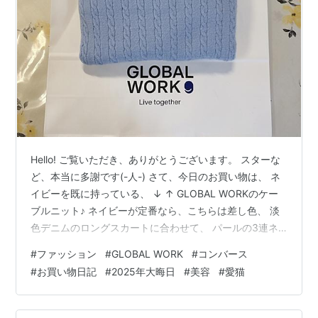
Hello! ご覧いただき、ありがとうございます。 スターな
ど、本当に多謝です(-人-) さて、今日のお買い物は、 ネ
イビーを既に持っている、 ↓ ↑ GLOBAL WORKのケー
ブルニット♪ ネイビーが定番なら、こちらは差し色、 淡
色デニムのロングスカートに合わせて、 パールの3連ネ
ックレスをつけて、 そして…(￣▽￣) 実は、今さっき、
#
ファッション
#
GLOBAL WORK
#
コンバース
一昨日頼んだ、 コンバースのオールスターが届きました♪
#
お買い物日記
#
2025年大晦日
#
美容
#
愛猫
↓ ↑ オールスター、これで何足目か、わかりませんが、
ホワイト、上のニットと共に身につけますよ〜！ アイシ
ャドウは…もちろん、マリクヮで！笑 来年はマリクヮを