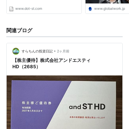
www.dot-st.com
www.globalwork.jp
関連ブログ
•
すらちんの投資日記
2ヶ月前
【株主優待】株式会社アンドエスティ
HD（2685）