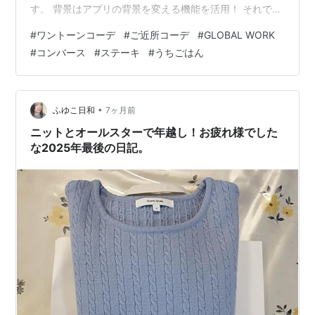
す。 背景はアプリの背景を変える機能を活用！ それで、
実際にはこんな感じです。 ↓ ↑ 一昨日手に入れた、
#
ワントーンコーデ
#
ご近所コーデ
#
GLOBAL WORK
GLOBAL WORKのニットと、 デニムスカート、白のバケ
#
コンバース
#
ステーキ
#
うちごはん
ハと、 それから、コンバースのオールスター！ ブルーの
ワントーンで、ご近所コーデ、 キマった！と、私は思っ
ています。 さて、そんな今日の夕食ですが、 ジャーン！
国産牛のヒレ肉のステーキです♪ ↓ ↑ これは…
•
ふゆこ日和
7ヶ月前
ニットとオールスターで年越し！お疲れ様でした
な2025年最後の日記。