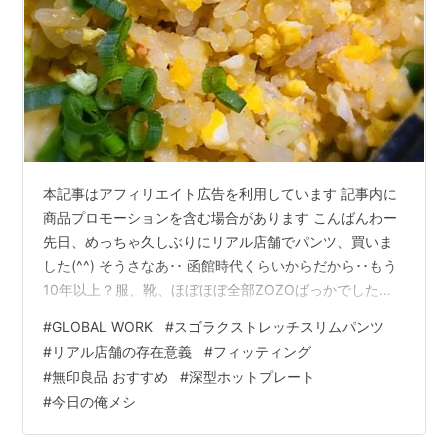
本記事はアフィリエイト広告を利用しています 記事内に
商品プロモーションを含む場合があります こんばんわー
先日、めっちゃ久しぶりにリアル店舗でパンツ、買いま
した(^^) そうさなあ･･ 函館時代くらいからだから･･もう
10年以上？服、靴、ほぼほぼ全部ZOZOばっかでしたん
で･･ MZ氏の月旅行代、私もかなりお支払いしたもんです
#
GLOBAL WORK
#
スゴラクストレッチスリムパンツ
よ！笑 ちょっと仕事用のひとつ買おうかな･･と思って購
#
リアル店舗の存在意義
#
フィッティング
入したんですけど･･ これがなかなかどうして･･プライベ
#
無印良品 おすすめ
#
深型ホットプレート
ートでもいけそうだな･･って思いましてね^^; 仕事用にす
#
今日の俺メシ
るのはやめよっかなあ･･と思ってるうめじろうです･･^^;ﾊ
ﾊ 【GLOBAL WORK】の商品は初めて…