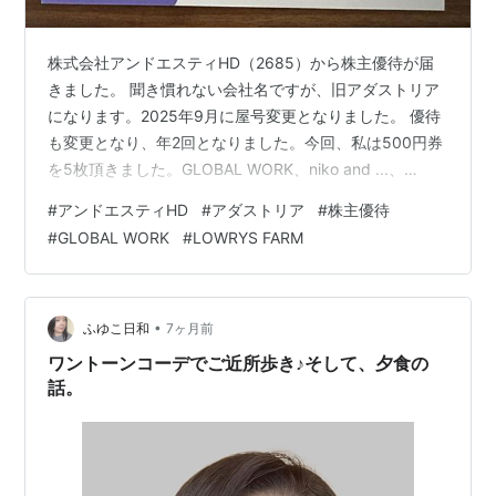
株式会社アンドエスティHD（2685）から株主優待が届
きました。 聞き慣れない会社名ですが、旧アダストリア
になります。2025年9月に屋号変更となりました。 優待
も変更となり、年2回となりました。今回、私は500円券
を5枚頂きました。GLOBAL WORK、niko and ...、
LOWRYS FARM、HAREなどで使用できるようです。 以
#
アンドエスティHD
#
アダストリア
#
株主優待
下は過去の記事です。 sophisticated-life.hatenadiary.jp
#
GLOBAL WORK
#
LOWRYS FARM
sophisticated-life.hatenadiary.jp sophisticated-
life.hatenadiary.jp
•
ふゆこ日和
7ヶ月前
ワントーンコーデでご近所歩き♪そして、夕食の
話。