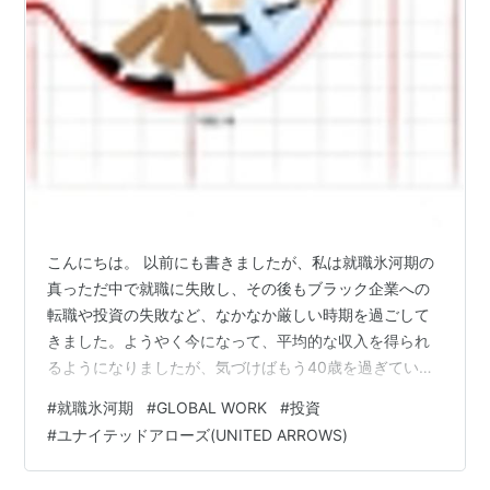
こんにちは。 以前にも書きましたが、私は就職氷河期の
真っただ中で就職に失敗し、その後もブラック企業への
転職や投資の失敗など、なかなか厳しい時期を過ごして
きました。ようやく今になって、平均的な収入を得られ
るようになりましたが、気づけばもう40歳を過ぎていま
す。 詳しい経緯はこちらのカテゴリ一覧にまとめていま
#
就職氷河期
#
GLOBAL WORK
#
投資
すので、もし興味があればご覧ください。👉 ブラック脱
#
ユナイテッドアローズ(UNITED ARROWS)
出への道 お金をかけずに楽しく生きる工夫 そんな中で
も、私は「なるべくお金を使わずに楽しく生きるコツ」