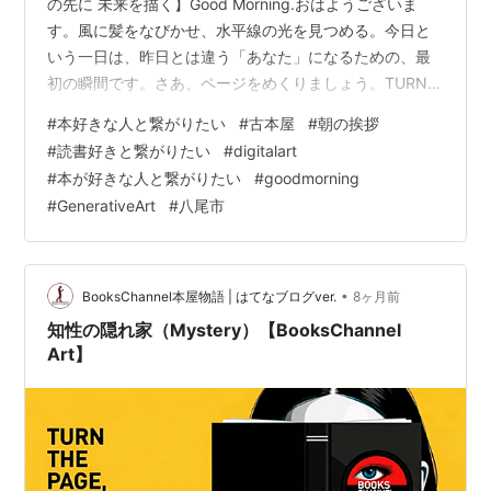
の先に 未来を描く】Good Morning.おはようございま
す。風に髪をなびかせ、水平線の光を見つめる。今日と
いう一日は、昨日とは違う「あなた」になるための、最
初の瞬間です。さあ、ページをめくりましょう。TURN
THE PAGE, DESIGN YOUR MIND.━━━━━━━━━━━
#
本好きな人と繋がりたい
#
古本屋
#
朝の挨拶
BooksChannel | STORE📚公式本店
#
読書好きと繋がりたい
#
digitalart
https://booksch.shop🎵公式音楽店
#
本が好きな人と繋がりたい
#
goodmorning
https://bookschannel.shop🛒Amazon店
#
GenerativeArt
#
八尾市
https://booksch.com/go/amaz…
•
BooksChannel本屋物語 | はてなブログver.
8ヶ月前
知性の隠れ家（Mystery）【BooksChannel
Art】