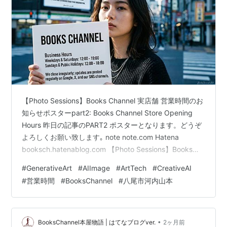
【Photo Sessions】Books Channel 実店舗 営業時間のお
知らせポスターpart2: Books Channel Store Opening
Hours 昨日の記事のPART2 ポスターとなります。どうぞ
よろしくお願い致します｡ note note.com Hatena
booksch.hatenablog.com 【Photo Sessions】Books
Channel 実店舗 営業時間のお知らせポスターpart2:
#
GenerativeArt
#
AIImage
#
ArtTech
#
CreativeAI
Books Channel Store Opening Hours 10枚 #AIArt
#
営業時間
#
BooksChannel
#
八尾市河内山本
#GenerativeArt #DigitalArt #AI…
•
BooksChannel本屋物語 | はてなブログver.
2ヶ月前