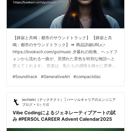
【静寂と共鳴：都市のサウンドトラック】 【静寂と共
鳴：都市のサウンドトラック】 ⏩ 商品詳細URL👉
https://booksch.com/go/music 夕暮れの街角、ヘッドフ
ォンから流れる一曲が、見慣れた景色を特別な物語へと
変えてくれます。 音楽は、私たちの感情を静かに昇華さ
せ、日常に新しい色彩を与えてくれる現代の魔法。貴方
#
Soundtrack
#
GenerativeArt
#
compactdisc
の心に深く共鳴する、至高のメロディを共に探してみま
せんか。 BooksChannel | STORE🛒公式本店
https://booksch.shop🎶MUSICカテゴリーはこちら👉
techtekt（テックテクト） | パーソルキャリアのエンジニア
https://booksch.shop/collections/cd🎵公式音楽店…
•
ブログ
8ヶ月前
Vibe Codingによるジェネレーティブアートの試
み #PERSOL CAREER Advent Calendar2025