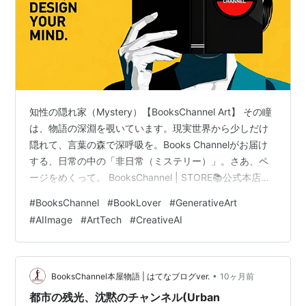
知性の隠れ家（Mystery）【BooksChannel Art】 その瞳
は、物語の深淵を覗いています。現実世界から少しだけ
隠れて、言葉の森で深呼吸を。Books Channelがお届け
する、日常の中の「非日常（ミステリー）」。さあ、ペ
ージをめくって。 BooksChannel | STORE📚公式本店
https://booksch.shop🎵公式音楽店
#
BooksChannel
#
BookLover
#
GenerativeArt
https://bookschannel.shop🛒Amazon店
#
AIImage
#
ArtTech
#
CreativeAI
https://booksch.com/go/amazon
#BooksChannel#BookLover#AIArt
•
BooksChannel本屋物語 | はてなブログver.
10ヶ月前
都市の残光、沈黙のチャンネル(Urban