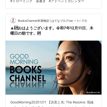
#
ドローイング 落書き
#
アドベントカレンダー
なく生成条件を与える点においてジェネレーティブアー
トの思想と共通しています。また、Vibe Codingは、生…
•
BooksChannel本屋物語 | はてなブログver.
8ヶ月前
🔼🆙おはようございます。令和7年12月11日、木
曜日の朝です。🆙
GoodMorning20251211 【決意と光: The Resolve: 視線