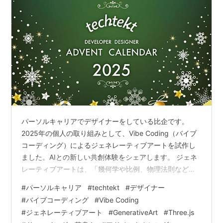
パーソルキャリアでデザイナーをしている比企です。
2025年の個人の取り組みとして、Vibe Coding（バイブ
コーディング）によるジェネレーティブアートを試作し
ました。AIとの新しい共創体験をシェアします。 ジェネ
レーティブアートは、「幾何学や比例、物理法則などの
数理的秩序を起点としてルールやアルゴリズムを設計
#
パーソルキャリア
#
techtekt
#
デザイナー
し、変動や偶発性を内包した生成プロセスを通じて作品
#
バイブコーディング
#
Vibe Coding
を生み出す表現」です。近年では、生成手法の一つとし
#
ジェネレーティブアート
#
GenerativeArt
#
Three.js
てVibe Codingがあります。Vibe Codingは、完成形では