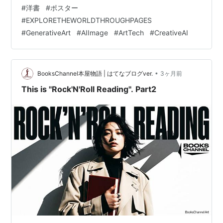
中、ただ1冊の書物と対峙し、異国の知性と対話する。
#
洋書
#
ポスター
Books ChannelのAmazonストアには、あなたの本棚を
#
EXPLORETHEWORLDTHROUGHPAGES
「世界へと繋ぐ扉」に変える洋書が揃っています。日本
#
GenerativeArt
#
AIImage
#
ArtTech
#
CreativeAI
語の枠組みを超え、新しい視点や普遍的な美学と出会う
旅へ。 ━━━━━━━━━━━BooksChannel | STORE📚…
•
BooksChannel本屋物語 | はてなブログver.
3ヶ月前
This is "Rock'N'Roll Reading". Part2