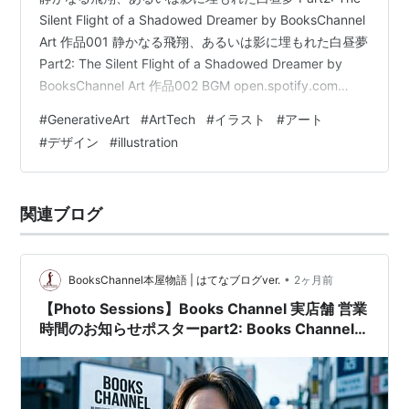
Silent Flight of a Shadowed Dreamer by BooksChannel
Art 作品001 静かなる飛翔、あるいは影に埋もれた白昼夢
Part2: The Silent Flight of a Shadowed Dreamer by
BooksChannel Art 作品002 BGM open.spotify.com
note.com 静かなる飛翔、あるいは影に埋もれた白昼夢
#
GenerativeArt
#
ArtTech
#
イラスト
#
アート
Part2: The Silent Flight of a Shadowed Dreamer by
#
デザイン
#
illustration
BooksChanne…
関連ブログ
•
BooksChannel本屋物語 | はてなブログver.
2ヶ月前
【Photo Sessions】Books Channel 実店舗 営業
時間のお知らせポスターpart2: Books Channel
Store Opening Hours