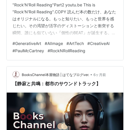
"Rock'N'Roll Reading"Part2 youtu.be This is
"Rock'N'Roll Reading".COPY 読んだ本の数だけ、あなた
はオリジナルになる。もっと知りたい、もっと世界を感
じたい。その渇望が活字のディストーションと衝突する
瞬間、誰にも似ていない『個性のBEAT』が誕生する。
This is "Rock'N'Roll Reading". "Rock'N'Roll
#
GenerativeArt
#
AIImage
#
ArtTech
#
CreativeAI
Reading"Part2 #002 "Rock'N'Roll Reading"Part2 #003
#
PaulMcCartney
#
RockNRollReading
"Rock'N'Roll Reading"Part2 #004 "Rock'N'Roll R…
•
BooksChannel本屋物語 | はてなブログver.
6ヶ月前
【静寂と共鳴：都市のサウンドトラック】